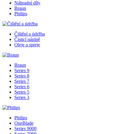
Náhradní díly
Braun
Philips
Čištění a údržba
Čisticí náplně
Oleje a spreje
Braun
Series 9
Series 8
Series 7
Series 6
Series 5
Series 3
Philips
OneBlade
Series 9000
Series 7000