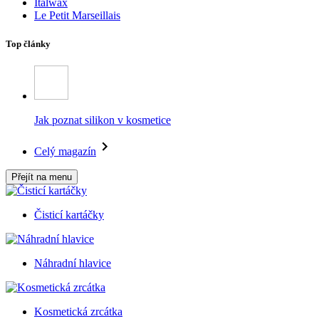
Italwax
Le Petit Marseillais
Top články
Jak poznat silikon v kosmetice
Celý magazín
Přejít na menu
Čisticí kartáčky
Náhradní hlavice
Kosmetická zrcátka