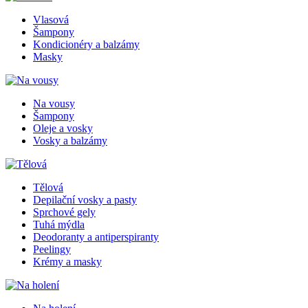
Vlasová
Šampony
Kondicionéry a balzámy
Masky
Na vousy
Šampony
Oleje a vosky
Vosky a balzámy
Tělová
Depilační vosky a pasty
Sprchové gely
Tuhá mýdla
Deodoranty a antiperspiranty
Peelingy
Krémy a masky