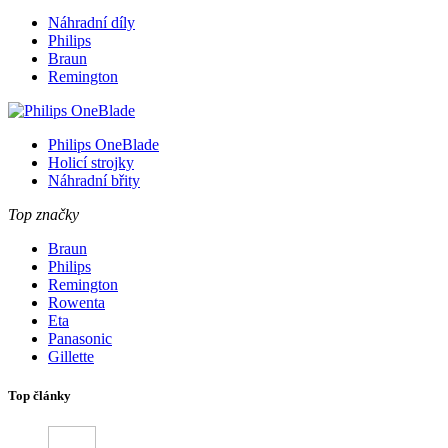
Náhradní díly
Philips
Braun
Remington
Philips OneBlade
Holicí strojky
Náhradní břity
Top značky
Braun
Philips
Remington
Rowenta
Eta
Panasonic
Gillette
Top články