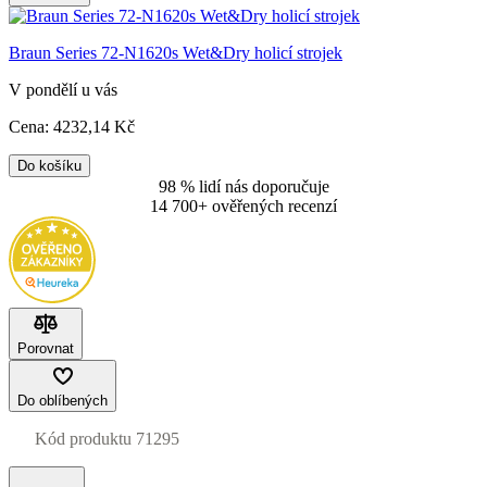
Braun Series 72-N1620s Wet&Dry holicí strojek
V pondělí u vás
Cena:
4232
,14 Kč
Do košíku
98 % lidí nás doporučuje
14 700+ ověřených recenzí
Porovnat
Do oblíbených
Kód produktu
71295