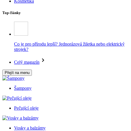
Kosmetika
Top články
Co je pro přírodu lepší? Jednorázová žiletka nebo elektrický
strojek?
Celý magazín
Přejít na menu
Šampony
Pečující oleje
Vosky a balzámy