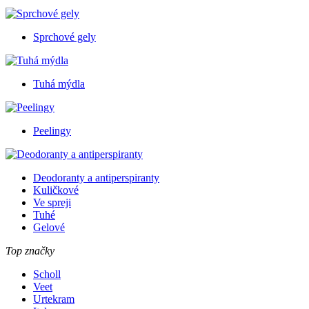
Sprchové gely
Tuhá mýdla
Peelingy
Deodoranty a antiperspiranty
Kuličkové
Ve spreji
Tuhé
Gelové
Top značky
Scholl
Veet
Urtekram