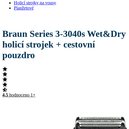
Holicí strojky na vousy
Planžetové
Braun Series 3-3040s Wet&Dry
holicí strojek + cestovní
pouzdro
4,5
hodnoceno 1×