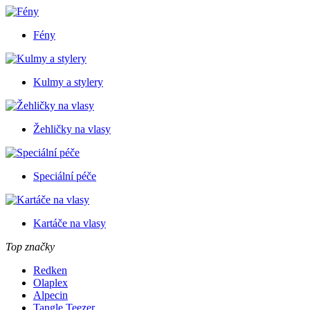
Fény
Kulmy a stylery
Žehličky na vlasy
Speciální péče
Kartáče na vlasy
Top značky
Redken
Olaplex
Alpecin
Tangle Teezer