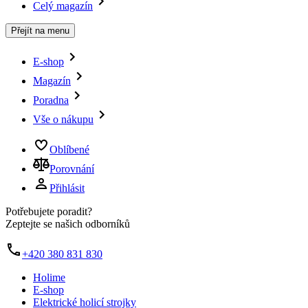
Celý magazín
Přejít na menu
E-shop
Magazín
Poradna
Vše o nákupu
Oblíbené
Porovnání
Přihlásit
Potřebujete poradit?
Zeptejte se našich odborníků
+420 380 831 830
Holime
E-shop
Elektrické holicí strojky