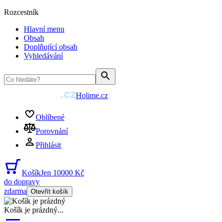
Rozcestník
Hlavní menu
Obsah
Doplňující obsah
Vyhledávání
Holime.cz
Oblíbené
Porovnání
Přihlásit
Košík
Jen 10000 Kč
do dopravy
zdarma
Otevřít košík
Košík je prázdný
...