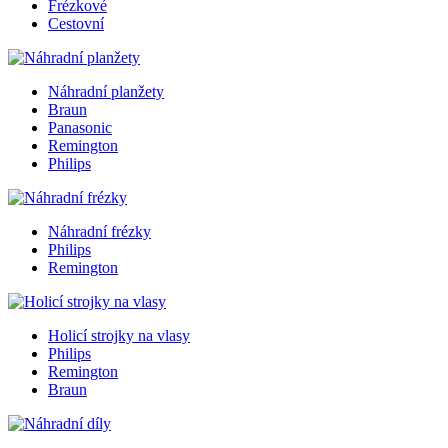
Frézkové
Cestovní
Náhradní planžety
Braun
Panasonic
Remington
Philips
Náhradní frézky
Philips
Remington
Holicí strojky na vlasy
Philips
Remington
Braun