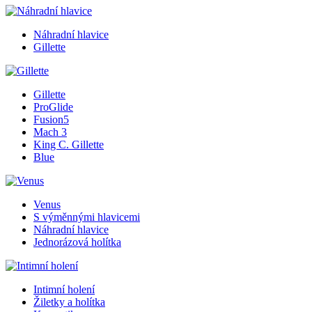
Náhradní hlavice
Gillette
Gillette
ProGlide
Fusion5
Mach 3
King C. Gillette
Blue
Venus
S výměnnými hlavicemi
Náhradní hlavice
Jednorázová holítka
Intimní holení
Žiletky a holítka