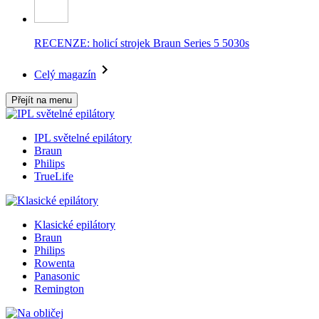
RECENZE: holicí strojek Braun Series 5 5030s
Celý magazín
Přejít na menu
IPL světelné epilátory
Braun
Philips
TrueLife
Klasické epilátory
Braun
Philips
Rowenta
Panasonic
Remington