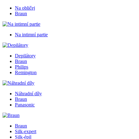
Na obličej
Braun
Na intimní partie
Depilátory
Braun
Philips
Remington
Náhradní díly
Braun
Panasonic
Braun
Silk-expert
Silk-épil