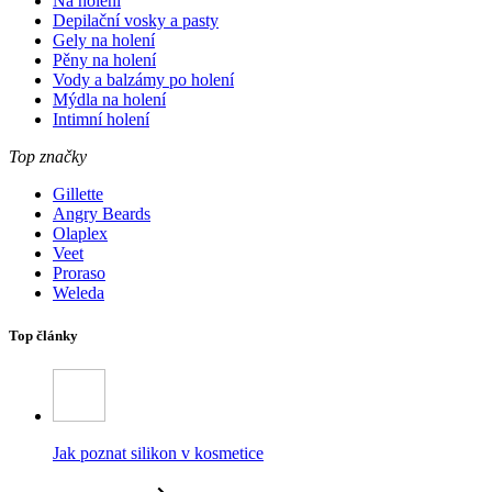
Na holení
Depilační vosky a pasty
Gely na holení
Pěny na holení
Vody a balzámy po holení
Mýdla na holení
Intimní holení
Top značky
Gillette
Angry Beards
Olaplex
Veet
Proraso
Weleda
Top články
Jak poznat silikon v kosmetice