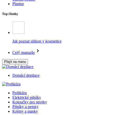
Plantur
Top články
Jak poznat silikon v kosmetice
Celý magazín
Přejít na menu
Domácí depilace
Pedikúra
Elektrické pilníky
Kotoučky pro strojky
Pilníky a pemzy
Krémy a masky