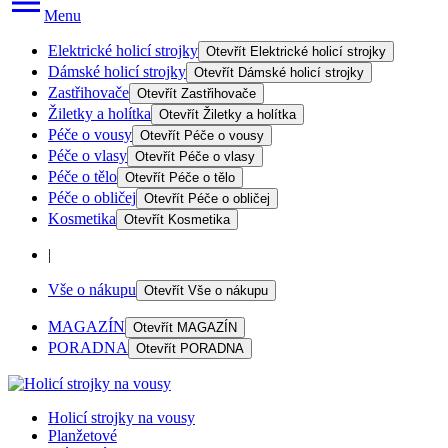
Menu
Elektrické holicí strojky
Otevřít
Elektrické holicí strojky
Dámské holicí strojky
Otevřít
Dámské holicí strojky
Zastřihovače
Otevřít
Zastřihovače
Žiletky a holítka
Otevřít
Žiletky a holítka
Péče o vousy
Otevřít
Péče o vousy
Péče o vlasy
Otevřít
Péče o vlasy
Péče o tělo
Otevřít
Péče o tělo
Péče o obličej
Otevřít
Péče o obličej
Kosmetika
Otevřít
Kosmetika
|
Vše o nákupu
Otevřít
Vše o nákupu
MAGAZÍN
Otevřít
MAGAZÍN
PORADNA
Otevřít
PORADNA
Holicí strojky na vousy
Planžetové