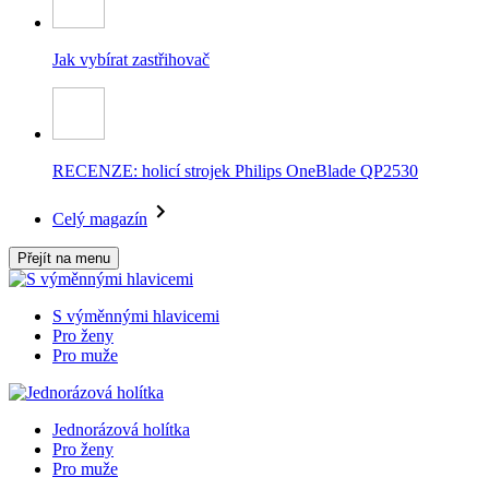
Jak vybírat zastřihovač
RECENZE: holicí strojek Philips OneBlade QP2530
Celý magazín
Přejít na menu
S výměnnými hlavicemi
Pro ženy
Pro muže
Jednorázová holítka
Pro ženy
Pro muže