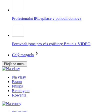
Profesionální IPL epilace v pohodlí domova
Porovnali jsme pro vás epilátory Braun + VIDEO
Celý magazín
Přejít na menu
Na vlasy
Braun
Philips
Remington
Rowenta