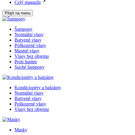
Celý magazín
Přejít na menu
Šampony
Normální vlasy
Barvené vlasy
Poškozené vlasy
Mastné vlasy
Vlasy bez objemu
Proti lupům
Suché šampony
Kondicionéry a balzámy
Normální vlasy
Barvené vlasy
Poškozené vlasy
Vlasy bez objemu
Masky