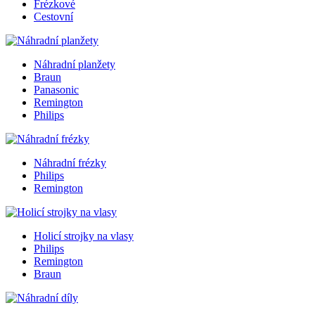
Frézkové
Cestovní
Náhradní planžety
Braun
Panasonic
Remington
Philips
Náhradní frézky
Philips
Remington
Holicí strojky na vlasy
Philips
Remington
Braun