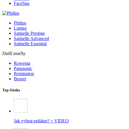
FaceSpa
Philips
Lumea
Satinelle Prestige
Satinelle Advanced
Satinelle Essential
Další značky
Rowenta
Panasonic
Remington
Beurer
Top články
Jak vybrat epilátor? + VIDEO