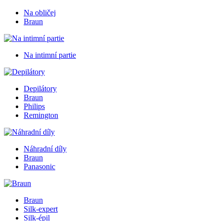
Na obličej
Braun
Na intimní partie
Depilátory
Braun
Philips
Remington
Náhradní díly
Braun
Panasonic
Braun
Silk-expert
Silk-épil