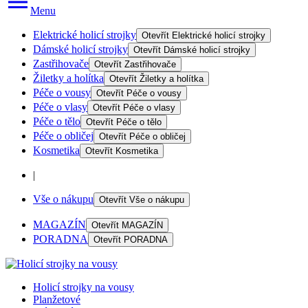
Menu
Elektrické holicí strojky
Otevřít
Elektrické holicí strojky
Dámské holicí strojky
Otevřít
Dámské holicí strojky
Zastřihovače
Otevřít
Zastřihovače
Žiletky a holítka
Otevřít
Žiletky a holítka
Péče o vousy
Otevřít
Péče o vousy
Péče o vlasy
Otevřít
Péče o vlasy
Péče o tělo
Otevřít
Péče o tělo
Péče o obličej
Otevřít
Péče o obličej
Kosmetika
Otevřít
Kosmetika
|
Vše o nákupu
Otevřít
Vše o nákupu
MAGAZÍN
Otevřít
MAGAZÍN
PORADNA
Otevřít
PORADNA
Holicí strojky na vousy
Planžetové