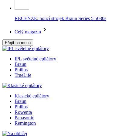
RECENZE: holicí strojek Braun Series 5 5030s
Celý magazín
Přejít na menu
IPL světelné epilátory
Braun
Philips
TrueLife
Klasické epilátory
Braun
Philips
Rowenta
Panasonic
Remington