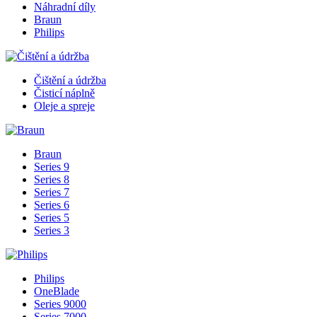
Náhradní díly
Braun
Philips
Čištění a údržba
Čisticí náplně
Oleje a spreje
Braun
Series 9
Series 8
Series 7
Series 6
Series 5
Series 3
Philips
OneBlade
Series 9000
Series 7000