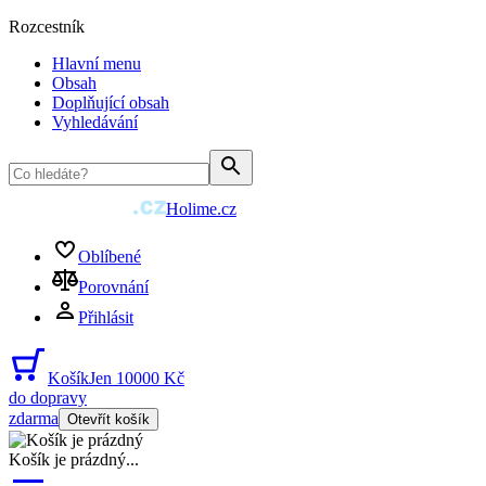
Rozcestník
Hlavní menu
Obsah
Doplňující obsah
Vyhledávání
Holime.cz
Oblíbené
Porovnání
Přihlásit
Košík
Jen 10000 Kč
do dopravy
zdarma
Otevřít košík
Košík je prázdný
...