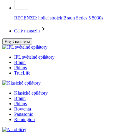
RECENZE: holicí strojek Braun Series 5 5030s
Celý magazín
Přejít na menu
IPL světelné epilátory
Braun
Philips
TrueLife
Klasické epilátory
Braun
Philips
Rowenta
Panasonic
Remington