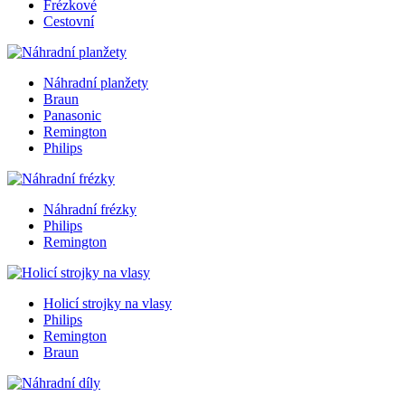
Frézkové
Cestovní
Náhradní planžety
Braun
Panasonic
Remington
Philips
Náhradní frézky
Philips
Remington
Holicí strojky na vlasy
Philips
Remington
Braun