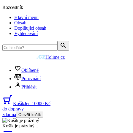
Rozcestník
Hlavní menu
Obsah
Doplňující obsah
Vyhledávání
Holime.cz
Oblíbené
Porovnání
Přihlásit
Košík
Jen 10000 Kč
do dopravy
zdarma
Otevřít košík
Košík je prázdný
...