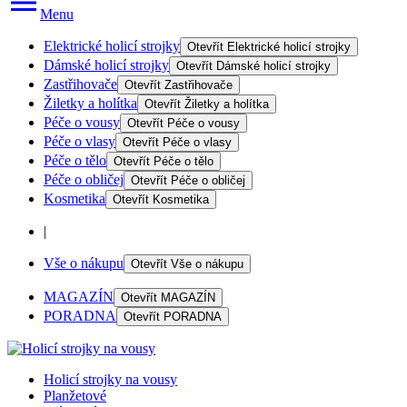
Menu
Elektrické holicí strojky
Otevřít
Elektrické holicí strojky
Dámské holicí strojky
Otevřít
Dámské holicí strojky
Zastřihovače
Otevřít
Zastřihovače
Žiletky a holítka
Otevřít
Žiletky a holítka
Péče o vousy
Otevřít
Péče o vousy
Péče o vlasy
Otevřít
Péče o vlasy
Péče o tělo
Otevřít
Péče o tělo
Péče o obličej
Otevřít
Péče o obličej
Kosmetika
Otevřít
Kosmetika
|
Vše o nákupu
Otevřít
Vše o nákupu
MAGAZÍN
Otevřít
MAGAZÍN
PORADNA
Otevřít
PORADNA
Holicí strojky na vousy
Planžetové