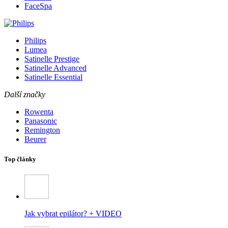
FaceSpa
Philips
Lumea
Satinelle Prestige
Satinelle Advanced
Satinelle Essential
Další značky
Rowenta
Panasonic
Remington
Beurer
Top články
Jak vybrat epilátor? + VIDEO