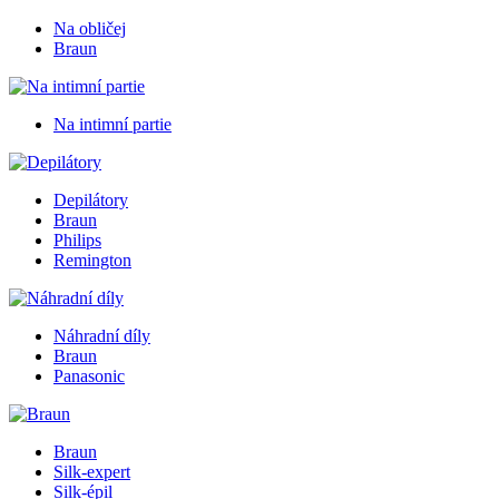
Na obličej
Braun
Na intimní partie
Depilátory
Braun
Philips
Remington
Náhradní díly
Braun
Panasonic
Braun
Silk-expert
Silk-épil