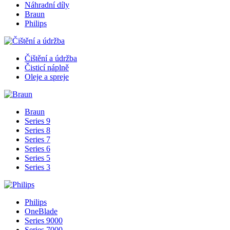
Náhradní díly
Braun
Philips
Čištění a údržba
Čisticí náplně
Oleje a spreje
Braun
Series 9
Series 8
Series 7
Series 6
Series 5
Series 3
Philips
OneBlade
Series 9000
Series 7000