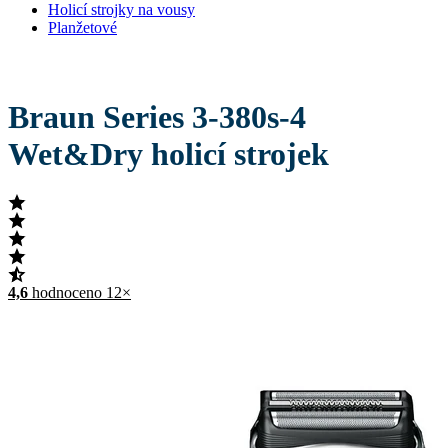
Holicí strojky na vousy
Planžetové
Braun Series 3-380s-4
Wet&Dry holicí strojek
4,6
hodnoceno 12×