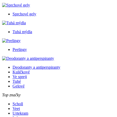
Sprchové gely
Tuhá mýdla
Peelingy
Deodoranty a antiperspiranty
Kuličkové
Ve spreji
Tuhé
Gelové
Top značky
Scholl
Veet
Urtekram