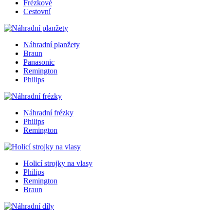
Frézkové
Cestovní
Náhradní planžety
Braun
Panasonic
Remington
Philips
Náhradní frézky
Philips
Remington
Holicí strojky na vlasy
Philips
Remington
Braun