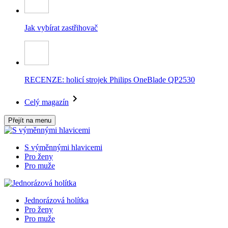
Jak vybírat zastřihovač
RECENZE: holicí strojek Philips OneBlade QP2530
Celý magazín
Přejít na menu
S výměnnými hlavicemi
Pro ženy
Pro muže
Jednorázová holítka
Pro ženy
Pro muže