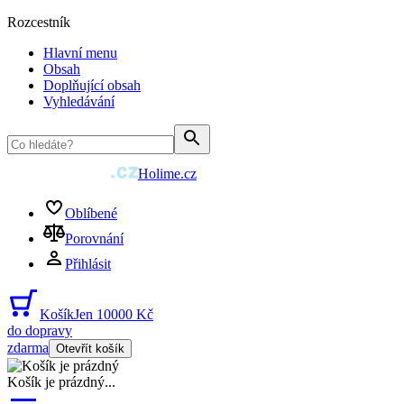
Rozcestník
Hlavní menu
Obsah
Doplňující obsah
Vyhledávání
Holime.cz
Oblíbené
Porovnání
Přihlásit
Košík
Jen 10000 Kč
do dopravy
zdarma
Otevřít košík
Košík je prázdný
...