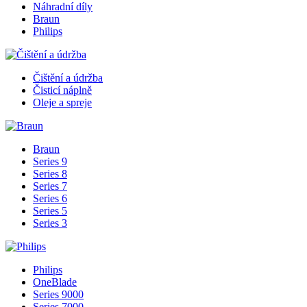
Náhradní díly
Braun
Philips
Čištění a údržba
Čisticí náplně
Oleje a spreje
Braun
Series 9
Series 8
Series 7
Series 6
Series 5
Series 3
Philips
OneBlade
Series 9000
Series 7000