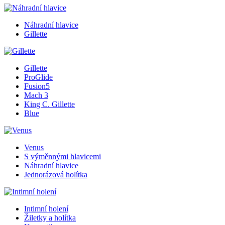
Náhradní hlavice
Gillette
Gillette
ProGlide
Fusion5
Mach 3
King C. Gillette
Blue
Venus
S výměnnými hlavicemi
Náhradní hlavice
Jednorázová holítka
Intimní holení
Žiletky a holítka