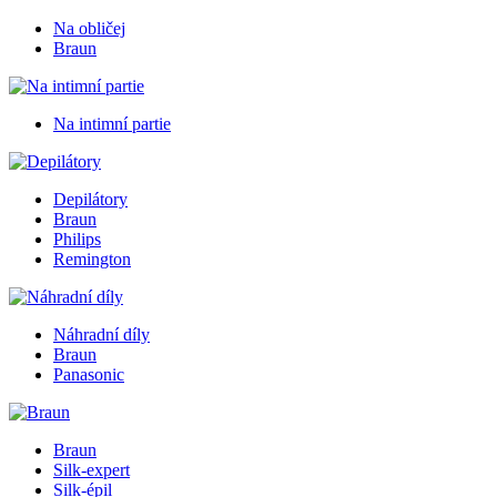
Na obličej
Braun
Na intimní partie
Depilátory
Braun
Philips
Remington
Náhradní díly
Braun
Panasonic
Braun
Silk-expert
Silk-épil