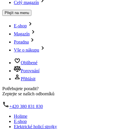
Celý magazín
Přejít na menu
E-shop
Magazín
Poradna
Vše o nákupu
Oblíbené
Porovnání
Přihlásit
Potřebujete poradit?
Zeptejte se našich odborníků
+420 380 831 830
Holime
E-shop
Elektrické holicí strojky