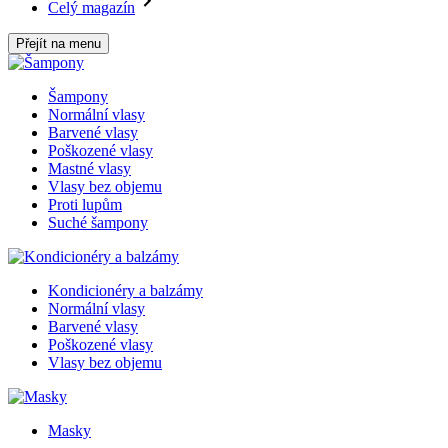
Celý magazín
Přejít na menu
Šampony
Normální vlasy
Barvené vlasy
Poškozené vlasy
Mastné vlasy
Vlasy bez objemu
Proti lupům
Suché šampony
Kondicionéry a balzámy
Normální vlasy
Barvené vlasy
Poškozené vlasy
Vlasy bez objemu
Masky