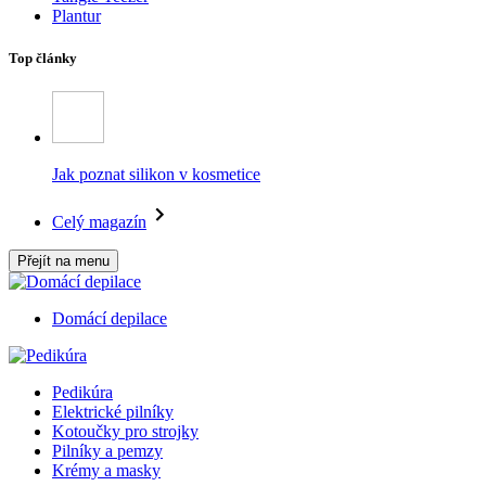
Plantur
Top články
Jak poznat silikon v kosmetice
Celý magazín
Přejít na menu
Domácí depilace
Pedikúra
Elektrické pilníky
Kotoučky pro strojky
Pilníky a pemzy
Krémy a masky