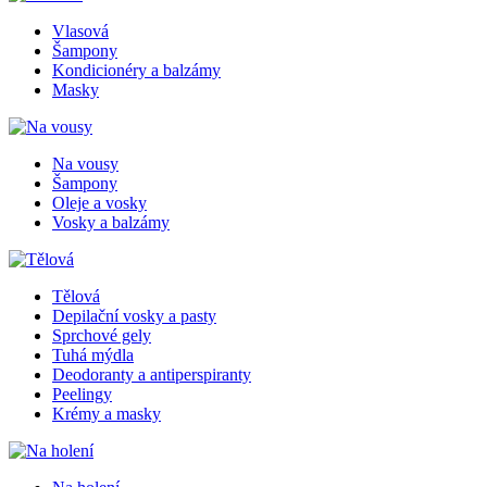
Vlasová
Šampony
Kondicionéry a balzámy
Masky
Na vousy
Šampony
Oleje a vosky
Vosky a balzámy
Tělová
Depilační vosky a pasty
Sprchové gely
Tuhá mýdla
Deodoranty a antiperspiranty
Peelingy
Krémy a masky