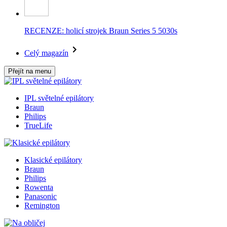
RECENZE: holicí strojek Braun Series 5 5030s
Celý magazín
Přejít na menu
IPL světelné epilátory
Braun
Philips
TrueLife
Klasické epilátory
Braun
Philips
Rowenta
Panasonic
Remington