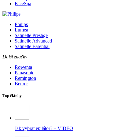
FaceSpa
Philips
Lumea
Satinelle Prestige
Satinelle Advanced
Satinelle Essential
Další značky
Rowenta
Panasonic
Remington
Beurer
Top články
Jak vybrat epilátor? + VIDEO