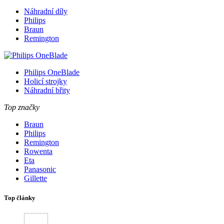
Náhradní díly
Philips
Braun
Remington
Philips OneBlade
Holicí strojky
Náhradní břity
Top značky
Braun
Philips
Remington
Rowenta
Eta
Panasonic
Gillette
Top články