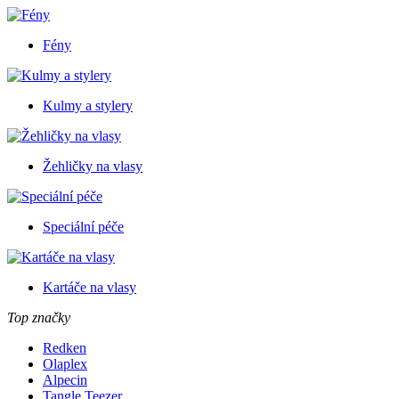
Fény
Kulmy a stylery
Žehličky na vlasy
Speciální péče
Kartáče na vlasy
Top značky
Redken
Olaplex
Alpecin
Tangle Teezer