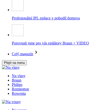
Profesionální IPL epilace v pohodlí domova
Porovnali jsme pro vás epilátory Braun + VIDEO
Celý magazín
Přejít na menu
Na vlasy
Braun
Philips
Remington
Rowenta