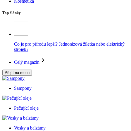
Kosmetika
Top články
Co je pro přírodu lepší? Jednorázová žiletka nebo elektrický
strojek?
Celý magazín
Přejít na menu
Šampony
Pečující oleje
Vosky a balzámy