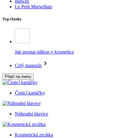
Italwax
Le Petit Marseillais
Top články
Jak poznat silikon v kosmetice
Celý magazín
Přejít na menu
Čisticí kartáčky
Náhradní hlavice
Kosmetická zrcátka