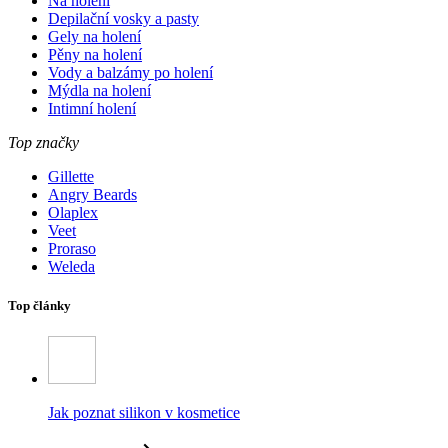
Na holení
Depilační vosky a pasty
Gely na holení
Pěny na holení
Vody a balzámy po holení
Mýdla na holení
Intimní holení
Top značky
Gillette
Angry Beards
Olaplex
Veet
Proraso
Weleda
Top články
Jak poznat silikon v kosmetice