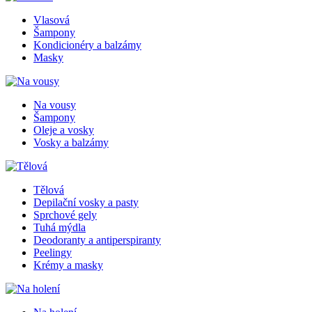
Vlasová
Šampony
Kondicionéry a balzámy
Masky
Na vousy
Šampony
Oleje a vosky
Vosky a balzámy
Tělová
Depilační vosky a pasty
Sprchové gely
Tuhá mýdla
Deodoranty a antiperspiranty
Peelingy
Krémy a masky