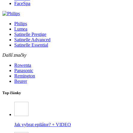
FaceSpa
Philips
Lumea
Satinelle Prestige
Satinelle Advanced
Satinelle Essential
Další značky
Rowenta
Panasonic
Remington
Beurer
Top články
Jak vybrat epilátor? + VIDEO