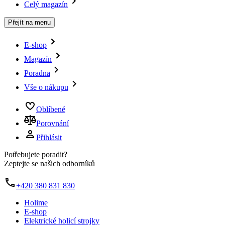
Celý magazín
Přejít na menu
E-shop
Magazín
Poradna
Vše o nákupu
Oblíbené
Porovnání
Přihlásit
Potřebujete poradit?
Zeptejte se našich odborníků
+420 380 831 830
Holime
E-shop
Elektrické holicí strojky