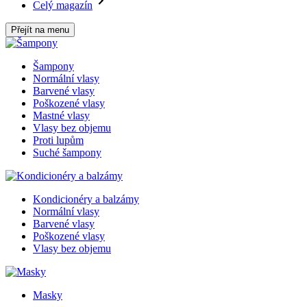
Celý magazín
Přejít na menu
Šampony
Normální vlasy
Barvené vlasy
Poškozené vlasy
Mastné vlasy
Vlasy bez objemu
Proti lupům
Suché šampony
Kondicionéry a balzámy
Normální vlasy
Barvené vlasy
Poškozené vlasy
Vlasy bez objemu
Masky