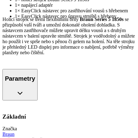
1× napájecí adaptér
1× EasyClick nástavec pro zastřihování vousů s hřebenem
1× EasyClick nástavec pro úpravu strniště s hřebeny
Holicí strojek se třemi flexibilními břity
Braun Series 5 1850s
se
přizpůsobí vaší tváři a umožní dokonalé oholení dohladka. S
nástavcem zastřihovače můžete upravit délku vousů a s druhým
nástavcem v balení upravíte strniště. Strojek je voděodolný a můžete
ho použít i ve sprše nebo s pěnou či gelem na holení. Na těle strojku
je přehledný LED displej pro informace o nabíjení, potřebě výměny
planžety nebo čištění.
Parametry
Základní
Značka
Braun