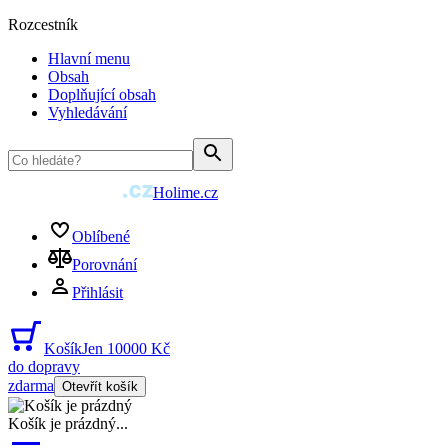
Rozcestník
Hlavní menu
Obsah
Doplňující obsah
Vyhledávání
Holime.cz
Oblíbené
Porovnání
Přihlásit
Košík
Jen 10000 Kč
do dopravy
zdarma
Otevřít košík
Košík je prázdný
...