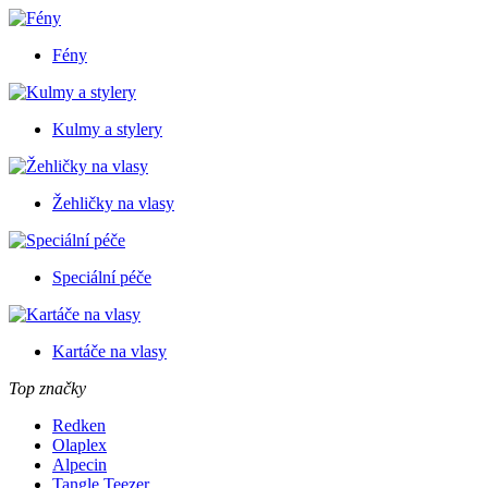
Fény
Kulmy a stylery
Žehličky na vlasy
Speciální péče
Kartáče na vlasy
Top značky
Redken
Olaplex
Alpecin
Tangle Teezer