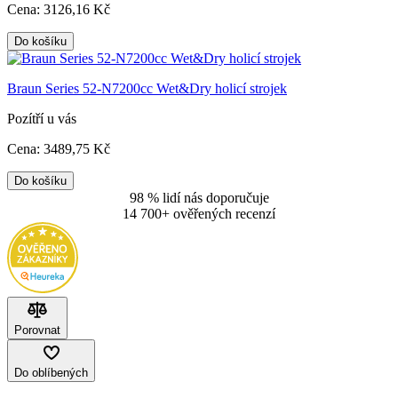
Cena:
3126
,16 Kč
Do košíku
Braun Series 52-N7200cc Wet&Dry holicí strojek
Pozítří u vás
Cena:
3489
,75 Kč
Do košíku
98 % lidí nás doporučuje
14 700+ ověřených recenzí
Porovnat
Do oblíbených