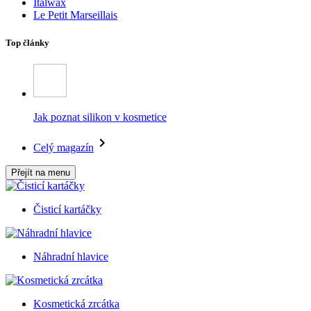
Italwax
Le Petit Marseillais
Top články
Jak poznat silikon v kosmetice
Celý magazín
Přejít na menu
Čisticí kartáčky
Náhradní hlavice
Kosmetická zrcátka