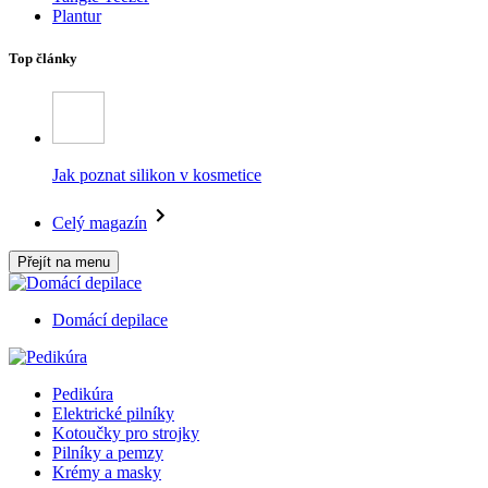
Plantur
Top články
Jak poznat silikon v kosmetice
Celý magazín
Přejít na menu
Domácí depilace
Pedikúra
Elektrické pilníky
Kotoučky pro strojky
Pilníky a pemzy
Krémy a masky