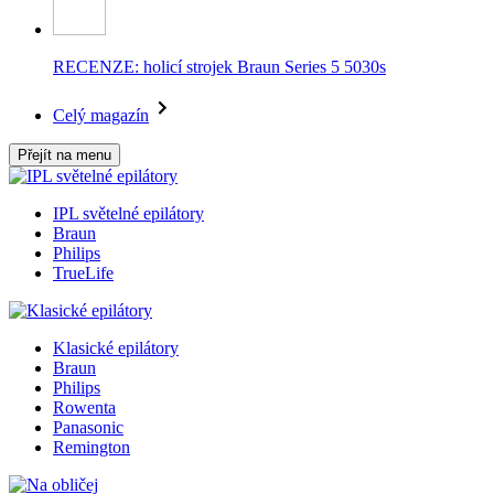
RECENZE: holicí strojek Braun Series 5 5030s
Celý magazín
Přejít na menu
IPL světelné epilátory
Braun
Philips
TrueLife
Klasické epilátory
Braun
Philips
Rowenta
Panasonic
Remington