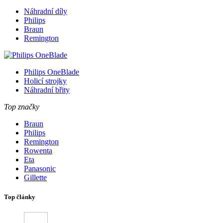
Náhradní díly
Philips
Braun
Remington
Philips OneBlade
Holicí strojky
Náhradní břity
Top značky
Braun
Philips
Remington
Rowenta
Eta
Panasonic
Gillette
Top články