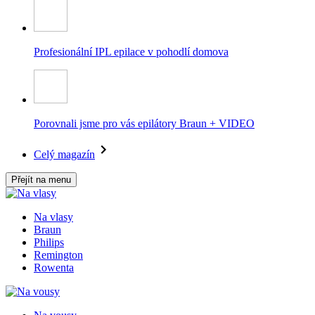
Profesionální IPL epilace v pohodlí domova
Porovnali jsme pro vás epilátory Braun + VIDEO
Celý magazín
Přejít na menu
Na vlasy
Braun
Philips
Remington
Rowenta