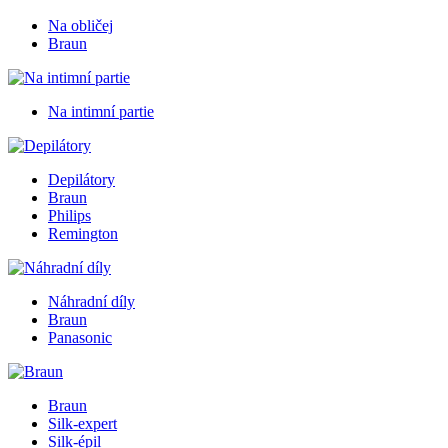
Na obličej
Braun
Na intimní partie
Depilátory
Braun
Philips
Remington
Náhradní díly
Braun
Panasonic
Braun
Silk-expert
Silk-épil