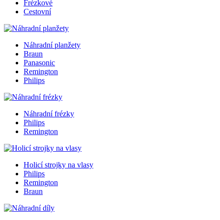
Frézkové
Cestovní
Náhradní planžety
Braun
Panasonic
Remington
Philips
Náhradní frézky
Philips
Remington
Holicí strojky na vlasy
Philips
Remington
Braun