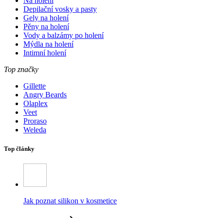
Na holení
Depilační vosky a pasty
Gely na holení
Pěny na holení
Vody a balzámy po holení
Mýdla na holení
Intimní holení
Top značky
Gillette
Angry Beards
Olaplex
Veet
Proraso
Weleda
Top články
Jak poznat silikon v kosmetice