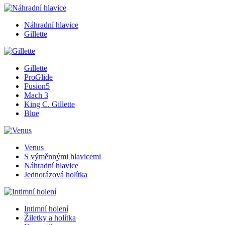
Náhradní hlavice
Gillette
Gillette
ProGlide
Fusion5
Mach 3
King C. Gillette
Blue
Venus
S výměnnými hlavicemi
Náhradní hlavice
Jednorázová holítka
Intimní holení
Žiletky a holítka