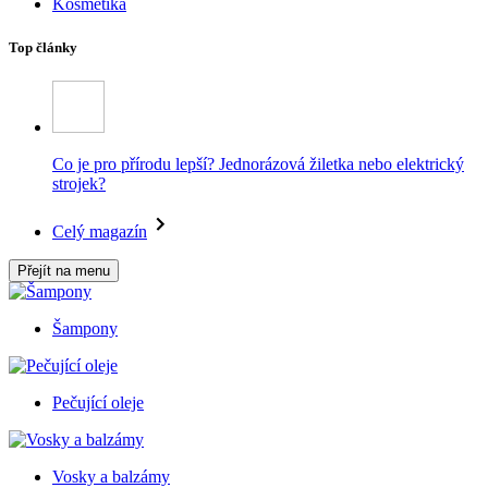
Kosmetika
Top články
Co je pro přírodu lepší? Jednorázová žiletka nebo elektrický
strojek?
Celý magazín
Přejít na menu
Šampony
Pečující oleje
Vosky a balzámy