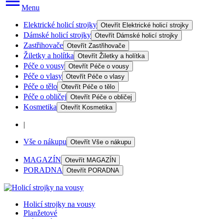
Menu
Elektrické holicí strojky
Otevřít
Elektrické holicí strojky
Dámské holicí strojky
Otevřít
Dámské holicí strojky
Zastřihovače
Otevřít
Zastřihovače
Žiletky a holítka
Otevřít
Žiletky a holítka
Péče o vousy
Otevřít
Péče o vousy
Péče o vlasy
Otevřít
Péče o vlasy
Péče o tělo
Otevřít
Péče o tělo
Péče o obličej
Otevřít
Péče o obličej
Kosmetika
Otevřít
Kosmetika
|
Vše o nákupu
Otevřít
Vše o nákupu
MAGAZÍN
Otevřít
MAGAZÍN
PORADNA
Otevřít
PORADNA
Holicí strojky na vousy
Planžetové