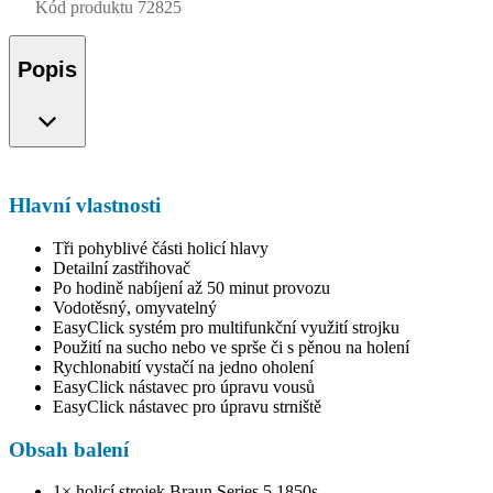
Kód produktu
72825
Popis
Hlavní vlastnosti
Tři pohyblivé části holicí hlavy
Detailní zastřihovač
Po hodině nabíjení až 50 minut provozu
Vodotěsný, omyvatelný
EasyClick systém pro multifunkční využití strojku
Použití na sucho nebo ve sprše či s pěnou na holení
Rychlonabití vystačí na jedno oholení
EasyClick nástavec pro úpravu vousů
EasyClick nástavec pro úpravu strniště
Obsah balení
1× holicí strojek Braun Series 5 1850s