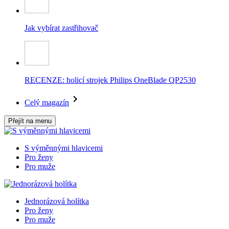
Jak vybírat zastřihovač
RECENZE: holicí strojek Philips OneBlade QP2530
Celý magazín
Přejít na menu
S výměnnými hlavicemi
Pro ženy
Pro muže
Jednorázová holítka
Pro ženy
Pro muže