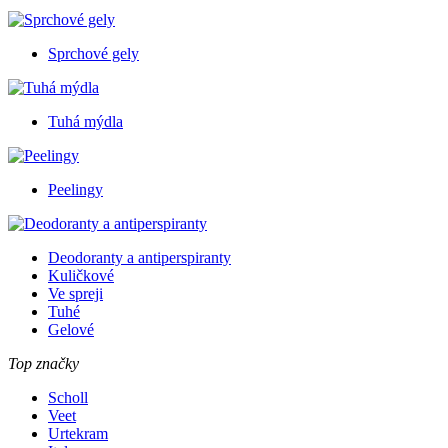
Sprchové gely
Tuhá mýdla
Peelingy
Deodoranty a antiperspiranty
Kuličkové
Ve spreji
Tuhé
Gelové
Top značky
Scholl
Veet
Urtekram