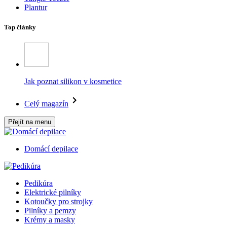
Plantur
Top články
Jak poznat silikon v kosmetice
Celý magazín
Přejít na menu
Domácí depilace
Pedikúra
Elektrické pilníky
Kotoučky pro strojky
Pilníky a pemzy
Krémy a masky