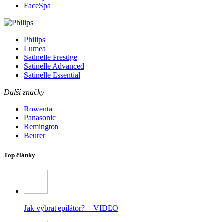
FaceSpa
Philips
Lumea
Satinelle Prestige
Satinelle Advanced
Satinelle Essential
Další značky
Rowenta
Panasonic
Remington
Beurer
Top články
Jak vybrat epilátor? + VIDEO