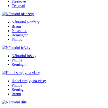
Frézkové
Cestovní
Náhradní planžety
Braun
Panasonic
Remington
Philips
Náhradní frézky
Philips
Remington
Holicí strojky na vlasy
Philips
Remington
Braun