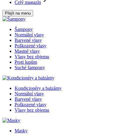
Celý magazín
Přejít na menu
Šampony
Normální vlasy
Barvené vlasy
Poškozené vlasy
Mastné vlasy
Vlasy bez objemu
Proti lupům
Suché šampony
Kondicionéry a balzámy
Normální vlasy
Barvené vlasy
Poškozené vlasy
Vlasy bez objemu
Masky