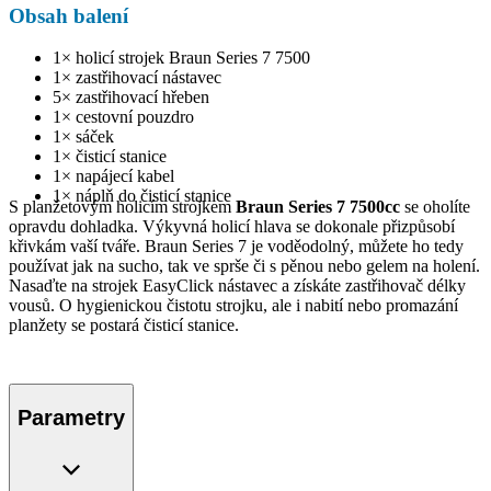
Obsah balení
1× holicí strojek Braun Series 7 7500
1× zastřihovací nástavec
5× zastřihovací hřeben
1× cestovní pouzdro
1× sáček
1× čisticí stanice
1× napájecí kabel
1× náplň do čisticí stanice
S planžetovým holicím strojkem
Braun Series 7 7500cc
se oholíte
opravdu dohladka. Výkyvná holicí hlava se dokonale přizpůsobí
křivkám vaší tváře. Braun Series 7 je voděodolný, můžete ho tedy
používat jak na sucho, tak ve sprše či s pěnou nebo gelem na holení.
Nasaďte na strojek EasyClick nástavec a získáte zastřihovač délky
vousů. O hygienickou čistotu strojku, ale i nabití nebo promazání
planžety se postará čisticí stanice.
Parametry