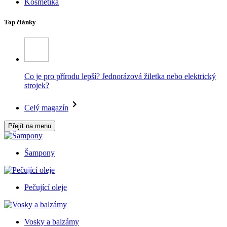
Kosmetika
Top články
Co je pro přírodu lepší? Jednorázová žiletka nebo elektrický
strojek?
Celý magazín
Přejít na menu
Šampony
Pečující oleje
Vosky a balzámy