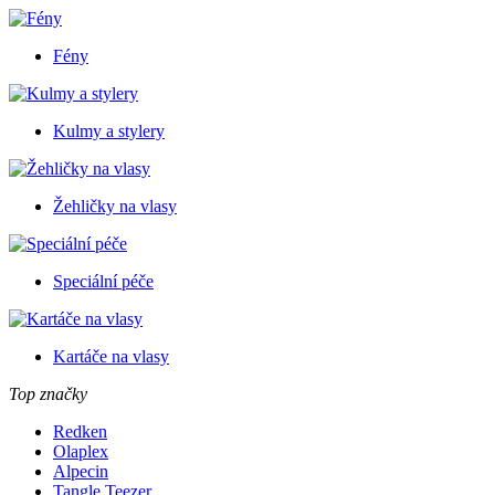
Fény
Kulmy a stylery
Žehličky na vlasy
Speciální péče
Kartáče na vlasy
Top značky
Redken
Olaplex
Alpecin
Tangle Teezer