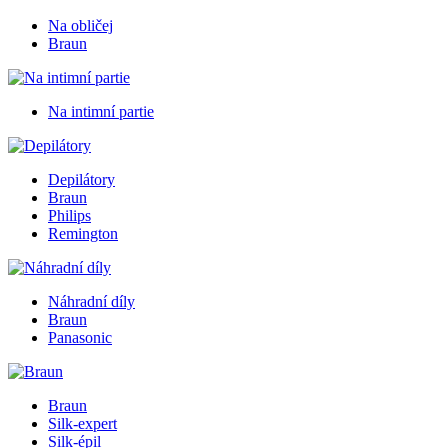
Na obličej
Braun
Na intimní partie
Depilátory
Braun
Philips
Remington
Náhradní díly
Braun
Panasonic
Braun
Silk-expert
Silk-épil