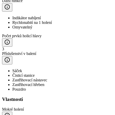
Další funkce
Indikátor nabíjení
Rychlonabití na 1 holení
Omyvatelný
Počet prvků holicí hlavy
3
Příslušenství v balení
Sáček
Čisticí stanice
Zastřihovací nástavec
Zastřihovací hřeben
Pouzdro
Vlastnosti
Mokré holení