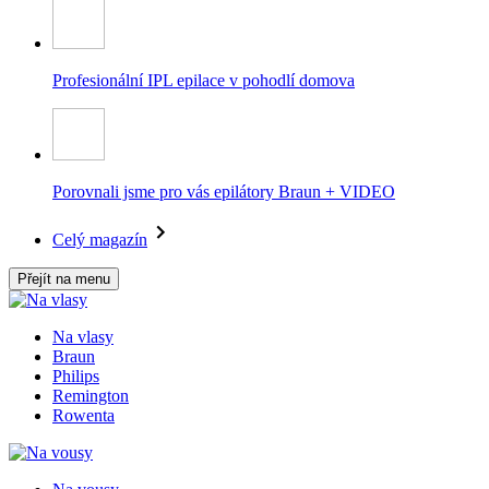
Profesionální IPL epilace v pohodlí domova
Porovnali jsme pro vás epilátory Braun + VIDEO
Celý magazín
Přejít na menu
Na vlasy
Braun
Philips
Remington
Rowenta