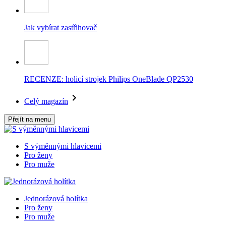
Jak vybírat zastřihovač
RECENZE: holicí strojek Philips OneBlade QP2530
Celý magazín
Přejít na menu
S výměnnými hlavicemi
Pro ženy
Pro muže
Jednorázová holítka
Pro ženy
Pro muže