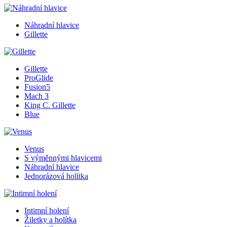
Náhradní hlavice
Gillette
Gillette
ProGlide
Fusion5
Mach 3
King C. Gillette
Blue
Venus
S výměnnými hlavicemi
Náhradní hlavice
Jednorázová holítka
Intimní holení
Žiletky a holítka