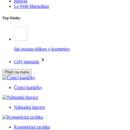
Italwax
Le Petit Marseillais
Top články
Jak poznat silikon v kosmetice
Celý magazín
Přejít na menu
Čisticí kartáčky
Náhradní hlavice
Kosmetická zrcátka