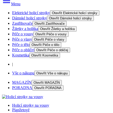
Menu
Elektrické holicí strojky
Otevřít
Elektrické holicí strojky
Dámské holicí strojky
Otevřít
Dámské holicí strojky
Zastřihovače
Otevřít
Zastřihovače
Žiletky a holítka
Otevřít
Žiletky a holítka
Péče o vousy
Otevřít
Péče o vousy
Péče o vlasy
Otevřít
Péče o vlasy
Péče o tělo
Otevřít
Péče o tělo
Péče o obličej
Otevřít
Péče o obličej
Kosmetika
Otevřít
Kosmetika
|
Vše o nákupu
Otevřít
Vše o nákupu
MAGAZÍN
Otevřít
MAGAZÍN
PORADNA
Otevřít
PORADNA
Holicí strojky na vousy
Planžetové