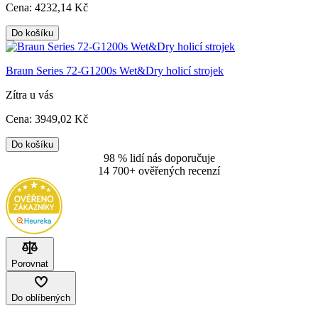
Cena:
4232
,14 Kč
Do košíku
Braun Series 72-G1200s Wet&Dry holicí strojek
Zítra u vás
Cena:
3949
,02 Kč
Do košíku
98 % lidí nás doporučuje
14 700+ ověřených recenzí
Porovnat
Do oblíbených