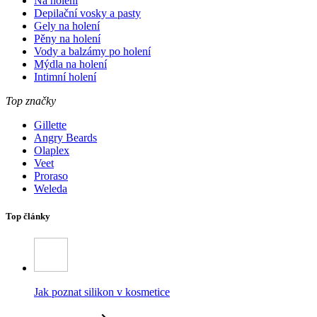
Na holení
Depilační vosky a pasty
Gely na holení
Pěny na holení
Vody a balzámy po holení
Mýdla na holení
Intimní holení
Top značky
Gillette
Angry Beards
Olaplex
Veet
Proraso
Weleda
Top články
Jak poznat silikon v kosmetice