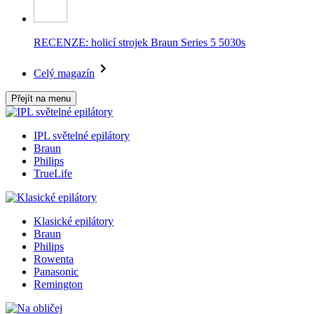
RECENZE: holicí strojek Braun Series 5 5030s
Celý magazín
Přejít na menu
IPL světelné epilátory
Braun
Philips
TrueLife
Klasické epilátory
Braun
Philips
Rowenta
Panasonic
Remington