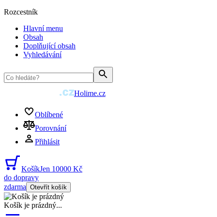
Rozcestník
Hlavní menu
Obsah
Doplňující obsah
Vyhledávání
Holime.cz
Oblíbené
Porovnání
Přihlásit
Košík
Jen 10000 Kč
do dopravy
zdarma
Otevřít košík
Košík je prázdný
...