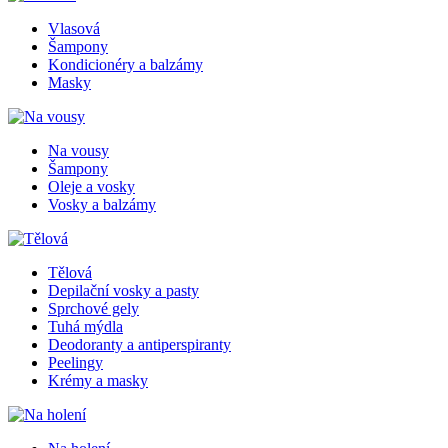
Vlasová
Šampony
Kondicionéry a balzámy
Masky
Na vousy
Šampony
Oleje a vosky
Vosky a balzámy
Tělová
Depilační vosky a pasty
Sprchové gely
Tuhá mýdla
Deodoranty a antiperspiranty
Peelingy
Krémy a masky