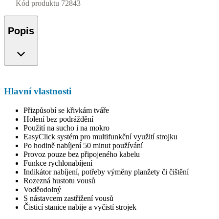
Kód produktu
72843
Popis
Hlavní vlastnosti
Přizpůsobí se křivkám tváře
Holení bez podráždění
Použití na sucho i na mokro
EasyClick systém pro multifunkční využití strojku
Po hodině nabíjení 50 minut používání
Provoz pouze bez připojeného kabelu
Funkce rychlonabíjení
Indikátor nabíjení, potřeby výměny planžety či čištění
Rozezná hustotu vousů
Voděodolný
S nástavcem zastřižení vousů
Čisticí stanice nabije a vyčistí strojek