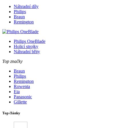
Náhradní díly
Philips
Braun
Remington
Philips OneBlade
Holicí strojky
Náhradní břity
Top značky
Braun
Philips
Remington
Rowenta
Eta
Panasonic
Gillette
Top články