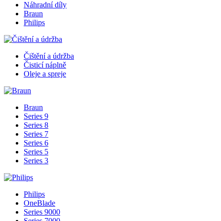
Náhradní díly
Braun
Philips
Čištění a údržba
Čisticí náplně
Oleje a spreje
Braun
Series 9
Series 8
Series 7
Series 6
Series 5
Series 3
Philips
OneBlade
Series 9000
Series 7000