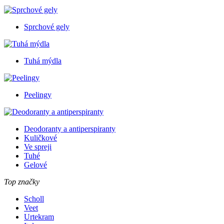
Sprchové gely
Tuhá mýdla
Peelingy
Deodoranty a antiperspiranty
Kuličkové
Ve spreji
Tuhé
Gelové
Top značky
Scholl
Veet
Urtekram