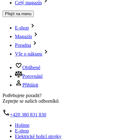
Celý magazín
Přejít na menu
E-shop
Magazín
Poradna
Vše o nákupu
Oblíbené
Porovnání
Přihlásit
Potřebujete poradit?
Zeptejte se našich odborníků
+420 380 831 830
Holime
E-shop
Elektrické holicí strojky