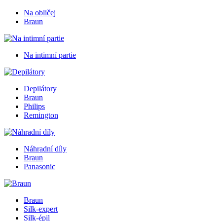
Na obličej
Braun
Na intimní partie
Depilátory
Braun
Philips
Remington
Náhradní díly
Braun
Panasonic
Braun
Silk-expert
Silk-épil