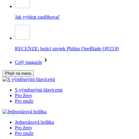
Jak vybírat zastřihovač
RECENZE: holicí strojek Philips OneBlade QP2530
Celý magazín
Přejít na menu
S výměnnými hlavicemi
Pro ženy
Pro muže
Jednorázová holítka
Pro ženy
Pro muže