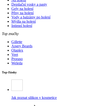
Na holení
Depilační vosky a pasty
Gely na holení
Pěny na holení
Vody a balzámy po holení
Mýdla na holení
Intimní holení
Top značky
Gillette
Angry Beards
Olaplex
Veet
Proraso
Weleda
Top články
Jak poznat silikon v kosmetice