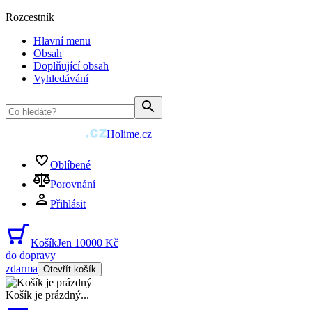
Rozcestník
Hlavní menu
Obsah
Doplňující obsah
Vyhledávání
Holime.cz
Oblíbené
Porovnání
Přihlásit
Košík
Jen 10000 Kč
do dopravy
zdarma
Otevřít košík
Košík je prázdný
...