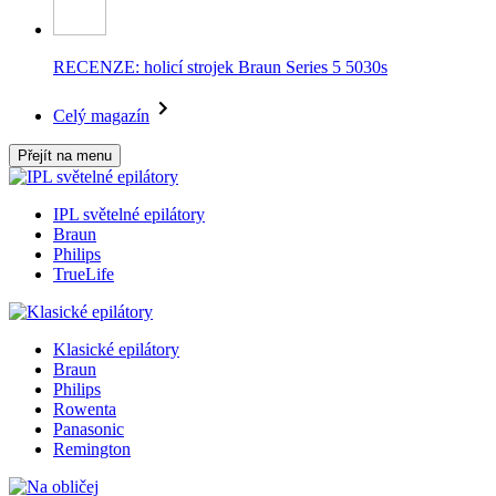
RECENZE: holicí strojek Braun Series 5 5030s
Celý magazín
Přejít na menu
IPL světelné epilátory
Braun
Philips
TrueLife
Klasické epilátory
Braun
Philips
Rowenta
Panasonic
Remington