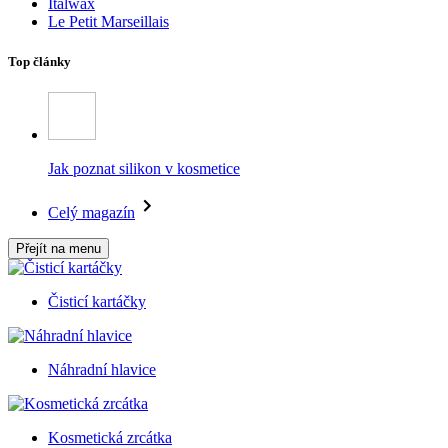
Italwax
Le Petit Marseillais
Top články
Jak poznat silikon v kosmetice
Celý magazín
Přejít na menu
Čisticí kartáčky
Náhradní hlavice
Kosmetická zrcátka