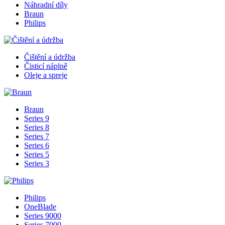
Náhradní díly
Braun
Philips
Čištění a údržba
Čisticí náplně
Oleje a spreje
Braun
Series 9
Series 8
Series 7
Series 6
Series 5
Series 3
Philips
OneBlade
Series 9000
Series 7000