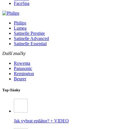
FaceSpa
Philips
Lumea
Satinelle Prestige
Satinelle Advanced
Satinelle Essential
Další značky
Rowenta
Panasonic
Remington
Beurer
Top články
Jak vybrat epilátor? + VIDEO