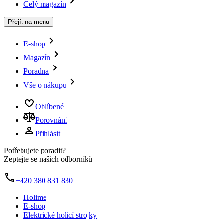
Celý magazín
Přejít na menu
E-shop
Magazín
Poradna
Vše o nákupu
Oblíbené
Porovnání
Přihlásit
Potřebujete poradit?
Zeptejte se našich odborníků
+420 380 831 830
Holime
E-shop
Elektrické holicí strojky