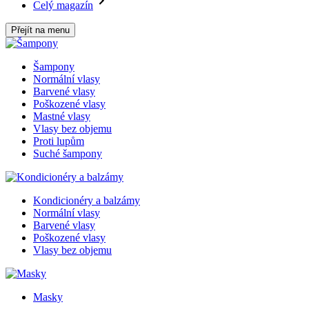
Celý magazín
Přejít na menu
Šampony
Normální vlasy
Barvené vlasy
Poškozené vlasy
Mastné vlasy
Vlasy bez objemu
Proti lupům
Suché šampony
Kondicionéry a balzámy
Normální vlasy
Barvené vlasy
Poškozené vlasy
Vlasy bez objemu
Masky