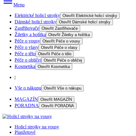
Menu
Elektrické holicí strojky
Otevřít
Elektrické holicí strojky
Dámské holicí strojky
Otevřít
Dámské holicí strojky
Zastřihovače
Otevřít
Zastřihovače
Žiletky a holítka
Otevřít
Žiletky a holítka
Péče o vousy
Otevřít
Péče o vousy
Péče o vlasy
Otevřít
Péče o vlasy
Péče o tělo
Otevřít
Péče o tělo
Péče o obličej
Otevřít
Péče o obličej
Kosmetika
Otevřít
Kosmetika
|
Vše o nákupu
Otevřít
Vše o nákupu
MAGAZÍN
Otevřít
MAGAZÍN
PORADNA
Otevřít
PORADNA
Holicí strojky na vousy
Planžetové