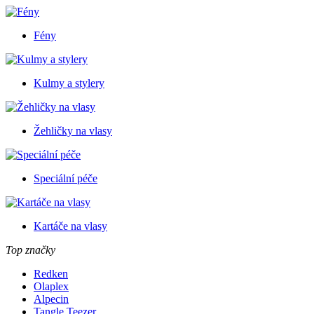
Fény
Kulmy a stylery
Žehličky na vlasy
Speciální péče
Kartáče na vlasy
Top značky
Redken
Olaplex
Alpecin
Tangle Teezer