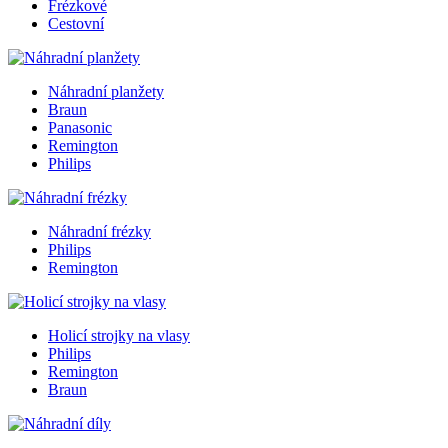
Frézkové
Cestovní
Náhradní planžety
Braun
Panasonic
Remington
Philips
Náhradní frézky
Philips
Remington
Holicí strojky na vlasy
Philips
Remington
Braun