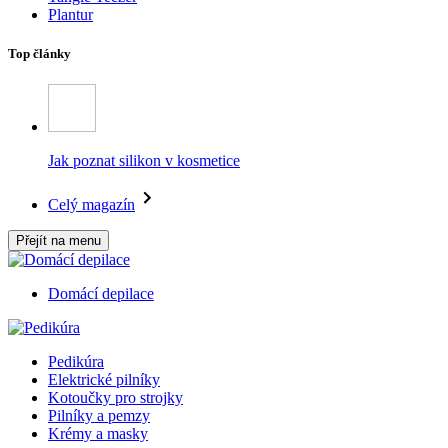
Plantur
Top články
Jak poznat silikon v kosmetice
Celý magazín
Přejít na menu
Domácí depilace
Pedikúra
Elektrické pilníky
Kotoučky pro strojky
Pilníky a pemzy
Krémy a masky