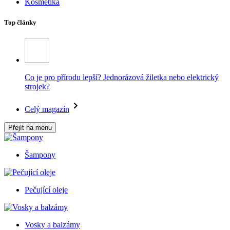
Kosmetika
Top články
Co je pro přírodu lepší? Jednorázová žiletka nebo elektrický
strojek?
Celý magazín
Přejít na menu
Šampony
Pečující oleje
Vosky a balzámy