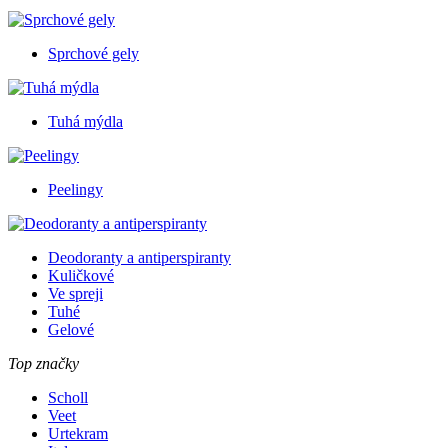
Sprchové gely
Tuhá mýdla
Peelingy
Deodoranty a antiperspiranty
Kuličkové
Ve spreji
Tuhé
Gelové
Top značky
Scholl
Veet
Urtekram