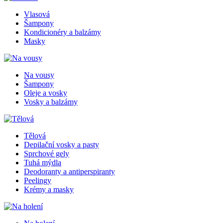
Vlasová
Šampony
Kondicionéry a balzámy
Masky
Na vousy
Šampony
Oleje a vosky
Vosky a balzámy
Tělová
Depilační vosky a pasty
Sprchové gely
Tuhá mýdla
Deodoranty a antiperspiranty
Peelingy
Krémy a masky