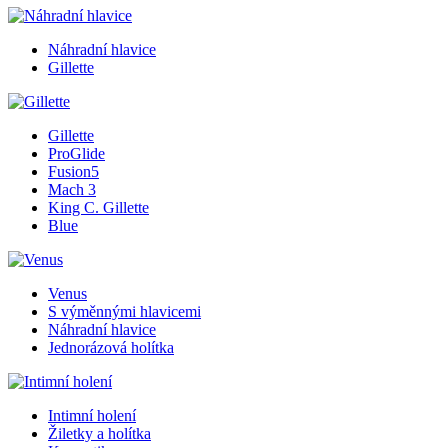
Náhradní hlavice
Gillette
Gillette
ProGlide
Fusion5
Mach 3
King C. Gillette
Blue
Venus
S výměnnými hlavicemi
Náhradní hlavice
Jednorázová holítka
Intimní holení
Žiletky a holítka