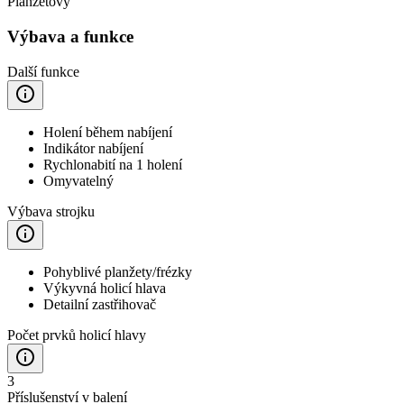
Planžetový
Výbava a funkce
Další funkce
Holení během nabíjení
Indikátor nabíjení
Rychlonabití na 1 holení
Omyvatelný
Výbava strojku
Pohyblivé planžety/frézky
Výkyvná holicí hlava
Detailní zastřihovač
Počet prvků holicí hlavy
3
Příslušenství v balení