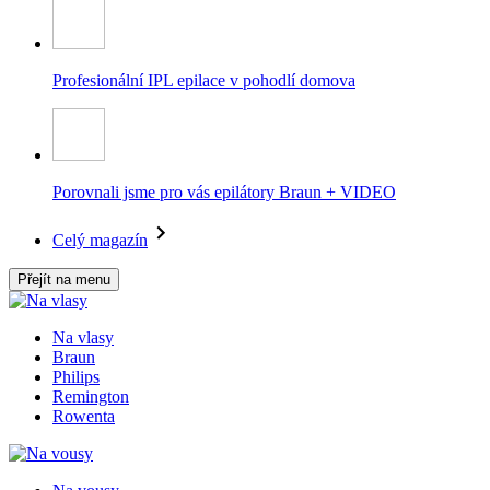
Profesionální IPL epilace v pohodlí domova
Porovnali jsme pro vás epilátory Braun + VIDEO
Celý magazín
Přejít na menu
Na vlasy
Braun
Philips
Remington
Rowenta