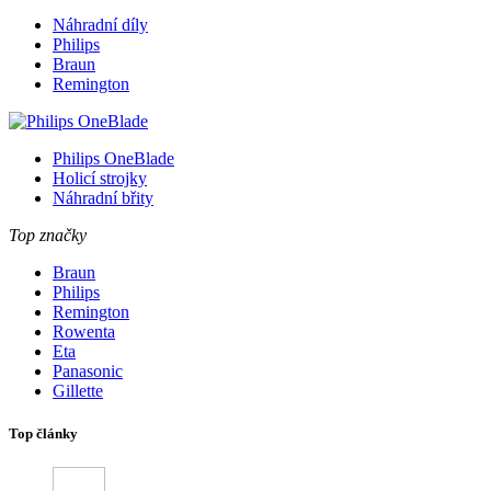
Náhradní díly
Philips
Braun
Remington
Philips OneBlade
Holicí strojky
Náhradní břity
Top značky
Braun
Philips
Remington
Rowenta
Eta
Panasonic
Gillette
Top články