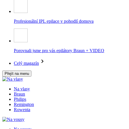
Profesionální IPL epilace v pohodlí domova
Porovnali jsme pro vás epilátory Braun + VIDEO
Celý magazín
Přejít na menu
Na vlasy
Braun
Philips
Remington
Rowenta