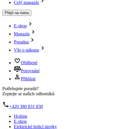
Celý magazín
Přejít na menu
E-shop
Magazín
Poradna
Vše o nákupu
Oblíbené
Porovnání
Přihlásit
Potřebujete poradit?
Zeptejte se našich odborníků
+420 380 831 830
Holime
E-shop
Elektrické holicí strojky