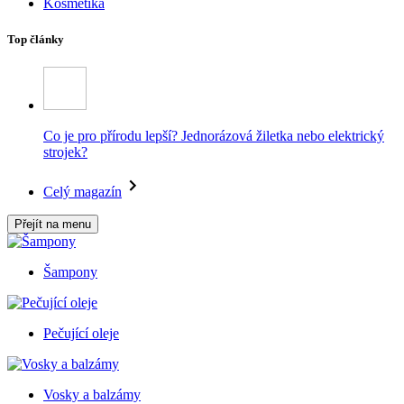
Kosmetika
Top články
Co je pro přírodu lepší? Jednorázová žiletka nebo elektrický
strojek?
Celý magazín
Přejít na menu
Šampony
Pečující oleje
Vosky a balzámy