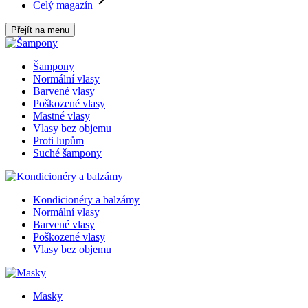
Celý magazín
Přejít na menu
Šampony
Normální vlasy
Barvené vlasy
Poškozené vlasy
Mastné vlasy
Vlasy bez objemu
Proti lupům
Suché šampony
Kondicionéry a balzámy
Normální vlasy
Barvené vlasy
Poškozené vlasy
Vlasy bez objemu
Masky