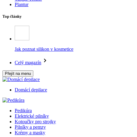
Plantur
Top články
Jak poznat silikon v kosmetice
Celý magazín
Přejít na menu
Domácí depilace
Pedikúra
Elektrické pilníky
Kotoučky pro strojky
Pilníky a pemzy
Krémy a masky