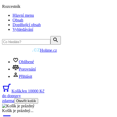
Rozcestník
Hlavní menu
Obsah
Doplňující obsah
Vyhledávání
Holime.cz
Oblíbené
Porovnání
Přihlásit
Košík
Jen 10000 Kč
do dopravy
zdarma
Otevřít košík
Košík je prázdný
...