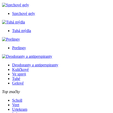
Sprchové gely
Tuhá mýdla
Peelingy
Deodoranty a antiperspiranty
Kuličkové
Ve spreji
Tuhé
Gelové
Top značky
Scholl
Veet
Urtekram