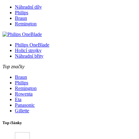
Náhradní díly
Philips
Braun
Remington
Philips OneBlade
Holicí strojky
Náhradní břity
Top značky
Braun
Philips
Remington
Rowenta
Eta
Panasonic
Gillette
Top články