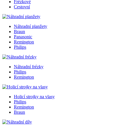
Frézkové
Cestovní
Náhradní planžety
Braun
Panasonic
Remington
Philips
Náhradní frézky
Philips
Remington
Holicí strojky na vlasy
Philips
Remington
Braun