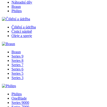
Náhradní díly
Braun
Philips
Čištění a údržba
Čisticí náplně
Oleje a spreje
Braun
Series 9
Series 8
Series 7
Series 6
Series 5
Series 3
Philips
OneBlade
Series 9000
Series 7000