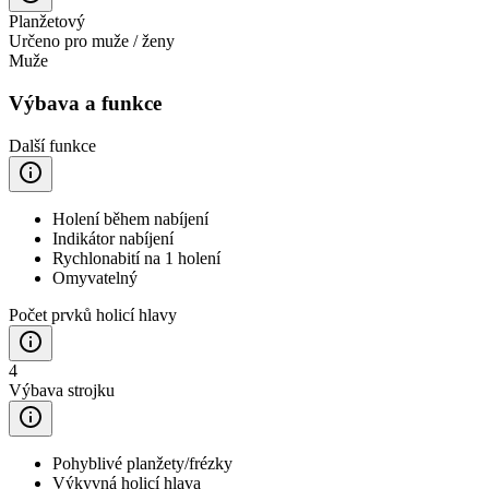
Planžetový
Určeno pro muže / ženy
Muže
Výbava a funkce
Další funkce
Holení během nabíjení
Indikátor nabíjení
Rychlonabití na 1 holení
Omyvatelný
Počet prvků holicí hlavy
4
Výbava strojku
Pohyblivé planžety/frézky
Výkyvná holicí hlava