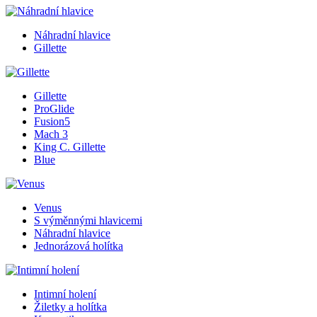
Náhradní hlavice
Gillette
Gillette
ProGlide
Fusion5
Mach 3
King C. Gillette
Blue
Venus
S výměnnými hlavicemi
Náhradní hlavice
Jednorázová holítka
Intimní holení
Žiletky a holítka