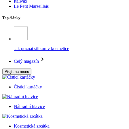
Italwax
Le Petit Marseillais
Top články
Jak poznat silikon v kosmetice
Celý magazín
Přejít na menu
Čisticí kartáčky
Náhradní hlavice
Kosmetická zrcátka