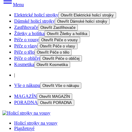
Menu
Elektrické holicí strojky
Otevřít
Elektrické holicí strojky
Dámské holicí strojky
Otevřít
Dámské holicí strojky
Zastřihovače
Otevřít
Zastřihovače
Žiletky a holítka
Otevřít
Žiletky a holítka
Péče o vousy
Otevřít
Péče o vousy
Péče o vlasy
Otevřít
Péče o vlasy
Péče o tělo
Otevřít
Péče o tělo
Péče o obličej
Otevřít
Péče o obličej
Kosmetika
Otevřít
Kosmetika
|
Vše o nákupu
Otevřít
Vše o nákupu
MAGAZÍN
Otevřít
MAGAZÍN
PORADNA
Otevřít
PORADNA
Holicí strojky na vousy
Planžetové