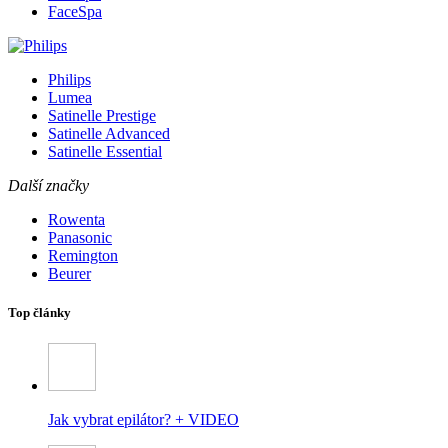
FaceSpa
Philips
Lumea
Satinelle Prestige
Satinelle Advanced
Satinelle Essential
Další značky
Rowenta
Panasonic
Remington
Beurer
Top články
Jak vybrat epilátor? + VIDEO