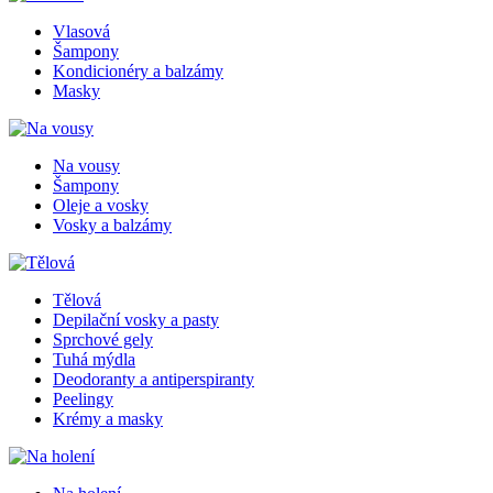
Vlasová
Šampony
Kondicionéry a balzámy
Masky
Na vousy
Šampony
Oleje a vosky
Vosky a balzámy
Tělová
Depilační vosky a pasty
Sprchové gely
Tuhá mýdla
Deodoranty a antiperspiranty
Peelingy
Krémy a masky