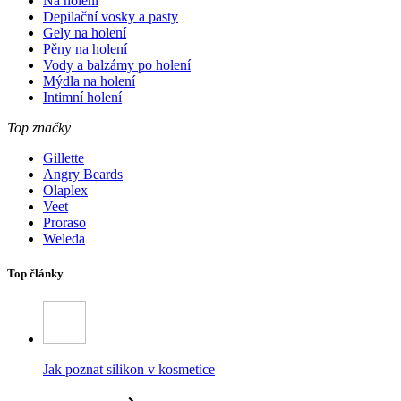
Na holení
Depilační vosky a pasty
Gely na holení
Pěny na holení
Vody a balzámy po holení
Mýdla na holení
Intimní holení
Top značky
Gillette
Angry Beards
Olaplex
Veet
Proraso
Weleda
Top články
Jak poznat silikon v kosmetice