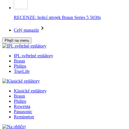
RECENZE: holicí strojek Braun Series 5 5030s
Celý magazín
Přejít na menu
IPL světelné epilátory
Braun
Philips
TrueLife
Klasické epilátory
Braun
Philips
Rowenta
Panasonic
Remington