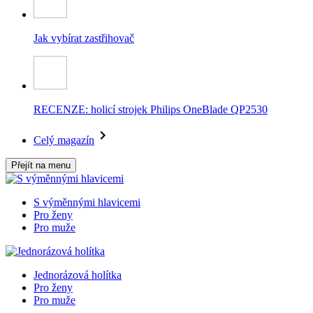
Jak vybírat zastřihovač
RECENZE: holicí strojek Philips OneBlade QP2530
Celý magazín
Přejít na menu
S výměnnými hlavicemi
Pro ženy
Pro muže
Jednorázová holítka
Pro ženy
Pro muže