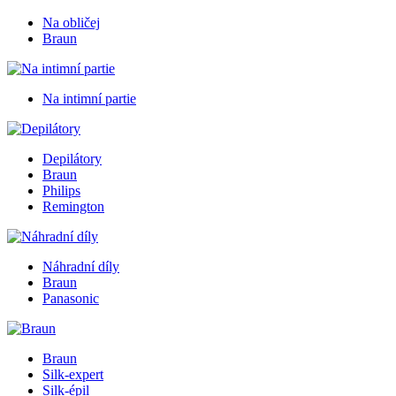
Na obličej
Braun
Na intimní partie
Depilátory
Braun
Philips
Remington
Náhradní díly
Braun
Panasonic
Braun
Silk-expert
Silk-épil