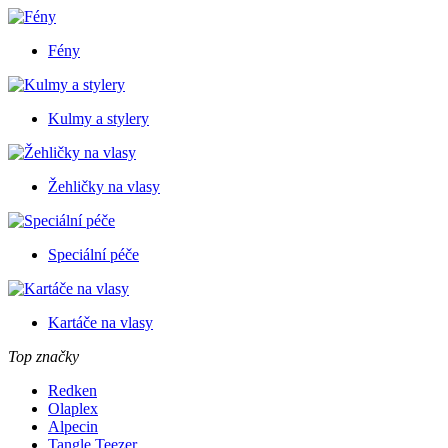
Fény
Kulmy a stylery
Žehličky na vlasy
Speciální péče
Kartáče na vlasy
Top značky
Redken
Olaplex
Alpecin
Tangle Teezer