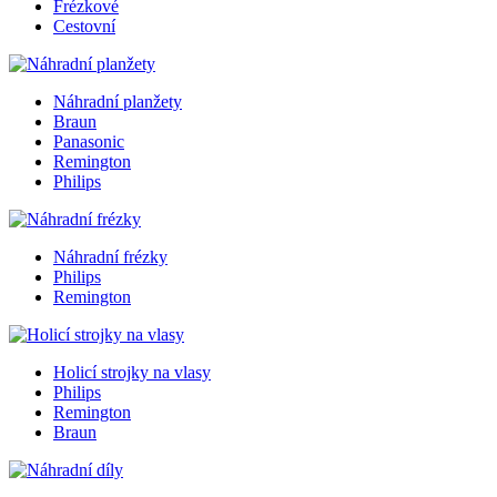
Frézkové
Cestovní
Náhradní planžety
Braun
Panasonic
Remington
Philips
Náhradní frézky
Philips
Remington
Holicí strojky na vlasy
Philips
Remington
Braun