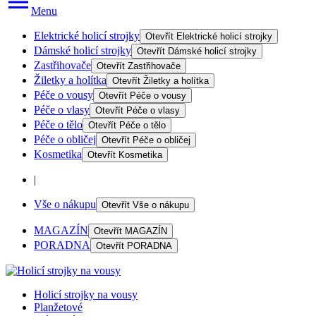
Menu
Elektrické holicí strojky
Otevřít
Elektrické holicí strojky
Dámské holicí strojky
Otevřít
Dámské holicí strojky
Zastřihovače
Otevřít
Zastřihovače
Žiletky a holítka
Otevřít
Žiletky a holítka
Péče o vousy
Otevřít
Péče o vousy
Péče o vlasy
Otevřít
Péče o vlasy
Péče o tělo
Otevřít
Péče o tělo
Péče o obličej
Otevřít
Péče o obličej
Kosmetika
Otevřít
Kosmetika
|
Vše o nákupu
Otevřít
Vše o nákupu
MAGAZÍN
Otevřít
MAGAZÍN
PORADNA
Otevřít
PORADNA
Holicí strojky na vousy
Planžetové