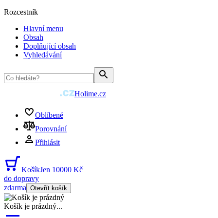
Rozcestník
Hlavní menu
Obsah
Doplňující obsah
Vyhledávání
Holime.cz
Oblíbené
Porovnání
Přihlásit
Košík
Jen 10000 Kč
do dopravy
zdarma
Otevřít košík
Košík je prázdný
...