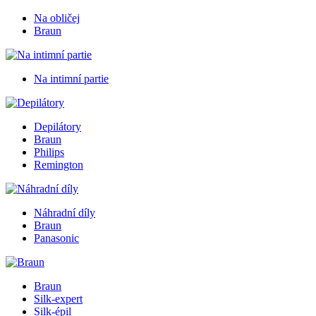
Na obličej
Braun
Na intimní partie
Depilátory
Braun
Philips
Remington
Náhradní díly
Braun
Panasonic
Braun
Silk-expert
Silk-épil