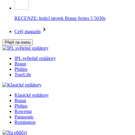
RECENZE: holicí strojek Braun Series 5 5030s
Celý magazín
Přejít na menu
IPL světelné epilátory
Braun
Philips
TrueLife
Klasické epilátory
Braun
Philips
Rowenta
Panasonic
Remington