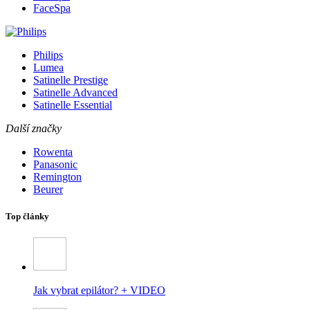
FaceSpa
Philips
Lumea
Satinelle Prestige
Satinelle Advanced
Satinelle Essential
Další značky
Rowenta
Panasonic
Remington
Beurer
Top články
Jak vybrat epilátor? + VIDEO