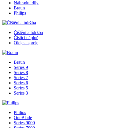
Náhradní díly
Braun
Philips
Čištění a údržba
Čisticí náplně
Oleje a spreje
Braun
Series 9
Series 8
Series 7
Series 6
Series 5
Series 3
Philips
OneBlade
Series 9000
Series 7000