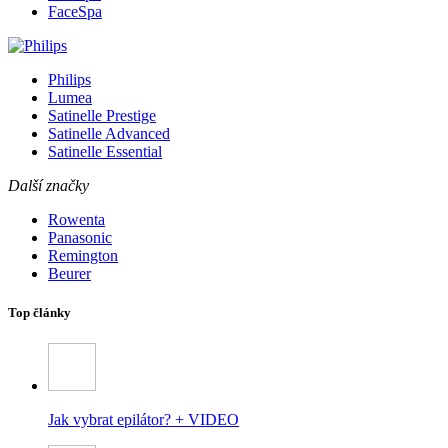
FaceSpa
Philips
Lumea
Satinelle Prestige
Satinelle Advanced
Satinelle Essential
Další značky
Rowenta
Panasonic
Remington
Beurer
Top články
Jak vybrat epilátor? + VIDEO