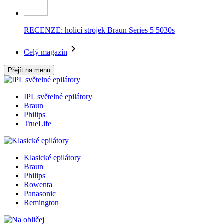
RECENZE: holicí strojek Braun Series 5 5030s
Celý magazín
Přejít na menu
IPL světelné epilátory
Braun
Philips
TrueLife
Klasické epilátory
Braun
Philips
Rowenta
Panasonic
Remington