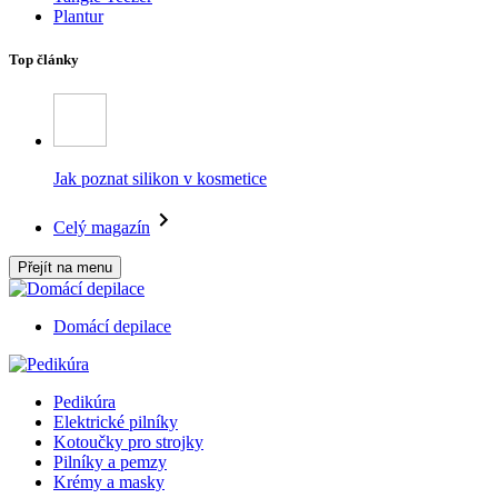
Plantur
Top články
Jak poznat silikon v kosmetice
Celý magazín
Přejít na menu
Domácí depilace
Pedikúra
Elektrické pilníky
Kotoučky pro strojky
Pilníky a pemzy
Krémy a masky