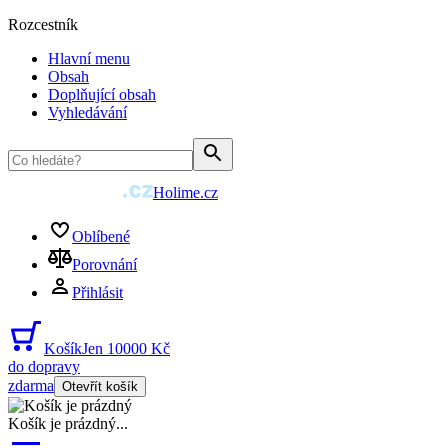
Rozcestník
Hlavní menu
Obsah
Doplňující obsah
Vyhledávání
Holime.cz
Oblíbené
Porovnání
Přihlásit
Košík
Jen 10000 Kč
do dopravy
zdarma
Otevřít košík
Košík je prázdný
...