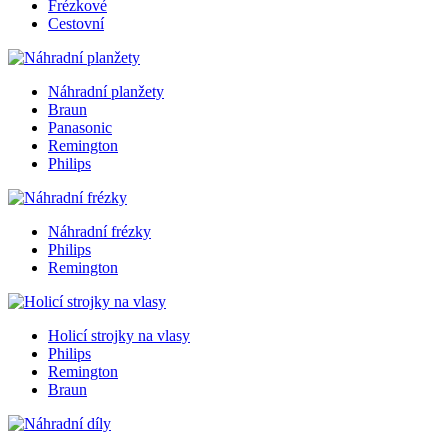
Frézkové
Cestovní
Náhradní planžety
Braun
Panasonic
Remington
Philips
Náhradní frézky
Philips
Remington
Holicí strojky na vlasy
Philips
Remington
Braun