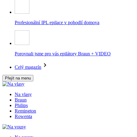
Profesionální IPL epilace v pohodlí domova
Porovnali jsme pro vás epilátory Braun + VIDEO
Celý magazín
Přejít na menu
Na vlasy
Braun
Philips
Remington
Rowenta