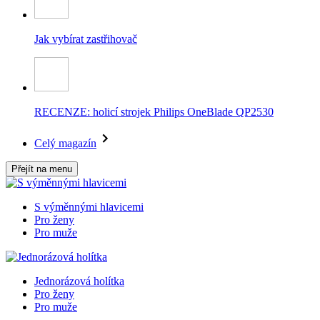
Jak vybírat zastřihovač
RECENZE: holicí strojek Philips OneBlade QP2530
Celý magazín
Přejít na menu
S výměnnými hlavicemi
Pro ženy
Pro muže
Jednorázová holítka
Pro ženy
Pro muže