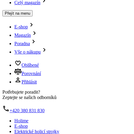
Celý magazín
Přejít na menu
E-shop
Magazín
Poradna
Vše o nákupu
Oblíbené
Porovnání
Přihlásit
Potřebujete poradit?
Zeptejte se našich odborníků
+420 380 831 830
Holime
E-shop
Elektrické holicí strojky