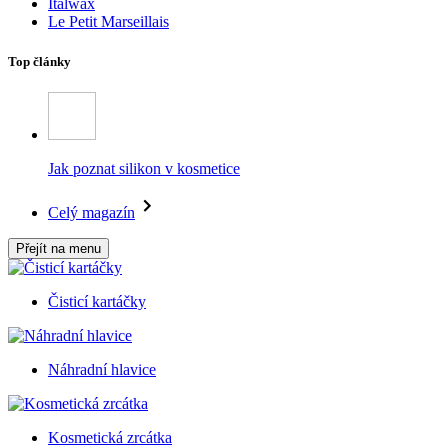
Italwax
Le Petit Marseillais
Top články
Jak poznat silikon v kosmetice
Celý magazín
Přejít na menu
Čisticí kartáčky
Náhradní hlavice
Kosmetická zrcátka