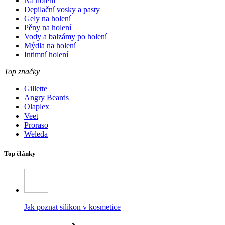
Na holení
Depilační vosky a pasty
Gely na holení
Pěny na holení
Vody a balzámy po holení
Mýdla na holení
Intimní holení
Top značky
Gillette
Angry Beards
Olaplex
Veet
Proraso
Weleda
Top články
Jak poznat silikon v kosmetice