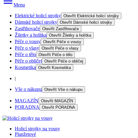
Menu
Elektrické holicí strojky
Otevřít
Elektrické holicí strojky
Dámské holicí strojky
Otevřít
Dámské holicí strojky
Zastřihovače
Otevřít
Zastřihovače
Žiletky a holítka
Otevřít
Žiletky a holítka
Péče o vousy
Otevřít
Péče o vousy
Péče o vlasy
Otevřít
Péče o vlasy
Péče o tělo
Otevřít
Péče o tělo
Péče o obličej
Otevřít
Péče o obličej
Kosmetika
Otevřít
Kosmetika
|
Vše o nákupu
Otevřít
Vše o nákupu
MAGAZÍN
Otevřít
MAGAZÍN
PORADNA
Otevřít
PORADNA
Holicí strojky na vousy
Planžetové