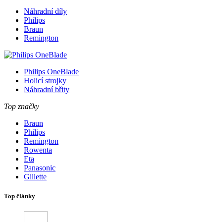
Náhradní díly
Philips
Braun
Remington
Philips OneBlade
Holicí strojky
Náhradní břity
Top značky
Braun
Philips
Remington
Rowenta
Eta
Panasonic
Gillette
Top články