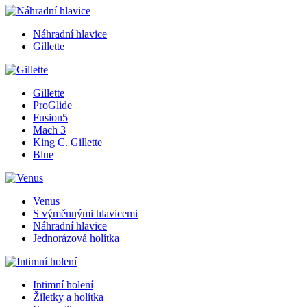
Náhradní hlavice
Gillette
Gillette
ProGlide
Fusion5
Mach 3
King C. Gillette
Blue
Venus
S výměnnými hlavicemi
Náhradní hlavice
Jednorázová holítka
Intimní holení
Žiletky a holítka