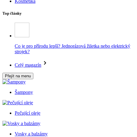
Kosmetika
Top články
Co je pro přírodu lepší? Jednorázová žiletka nebo elektrický
strojek?
Celý magazín
Přejít na menu
Šampony
Pečující oleje
Vosky a balzámy