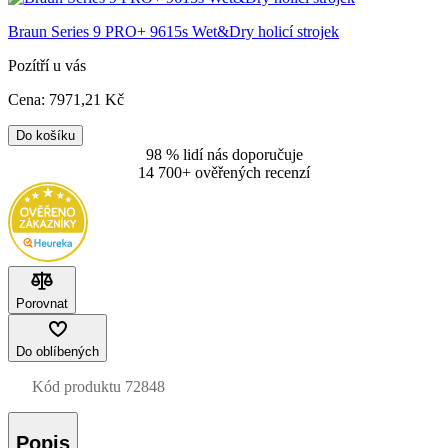
Braun Series 9 PRO+ 9615s Wet&Dry holicí strojek
Pozítří u vás
Cena:
7971
,21 Kč
Do košíku
98 % lidí nás doporučuje
14 700+ ověřených recenzí
Porovnat
Do oblíbených
Kód produktu
72848
Popis