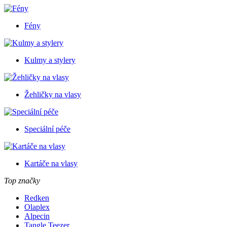
Fény
Kulmy a stylery
Žehličky na vlasy
Speciální péče
Kartáče na vlasy
Top značky
Redken
Olaplex
Alpecin
Tangle Teezer