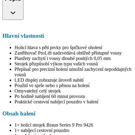
Hlavní vlastnosti
Holicí hlava s pěti prvky pro špičkové oholení
Zastřihovač ProLift nadzvedává obtížně přístupné vousy
Planžety zachytí i vousy dlouhé pouhých 0,05 mm
Strojek přizpůsobí výkon typu vašich vousů
Přepínač pro precizní holení umožní zachycení nepoddajných
vousů
LED displej zobrazuje úroveň nabití
Použití ve sprše nebo s pěnou na holení
Omyvatelný celý strojek
Po hodině nabíjení 60 minut provozu
Praktické cestovní nabíjecí pouzdro v balení
Obsah balení
1× holicí strojek Braun Series 9 Pro 9426
1× nabíjecí cestovní pouzdro