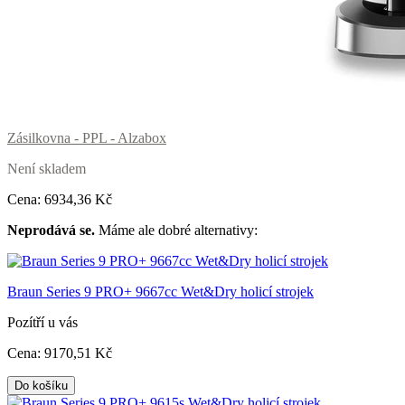
Zásilkovna - PPL - Alzabox
Není skladem
Cena:
6934
,36 Kč
Neprodává se.
Máme ale dobré alternativy:
Braun Series 9 PRO+ 9667cc Wet&Dry holicí strojek
Pozítří u vás
Cena:
9170
,51 Kč
Do košíku