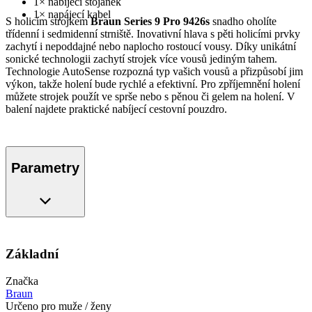
1× nabíjecí stojánek
1× napájecí kabel
S holicím strojkem
Braun Series 9 Pro 9426s
snadho oholíte
třídenní i sedmidenní strniště. Inovativní hlava s pěti holicími prvky
zachytí i nepoddajné nebo naplocho rostoucí vousy. Díky unikátní
sonické technologii zachytí strojek více vousů jediným tahem.
Technologie AutoSense rozpozná typ vašich vousů a přizpůsobí jim
výkon, takže holení bude rychlé a efektivní. Pro zpříjemnění holení
můžete strojek použít ve sprše nebo s pěnou či gelem na holení. V
balení najdete praktické nabíjecí cestovní pouzdro.
Parametry
Základní
Značka
Braun
Určeno pro muže / ženy