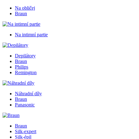
Na obličej
Braun
Na intimní partie
Depilátory
Braun
Philips
Remington
Náhradní díly
Braun
Panasonic
Braun
Silk-expert
Silk-épil