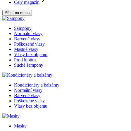
Celý magazín
Přejít na menu
Šampony
Normální vlasy
Barvené vlasy
Poškozené vlasy
Mastné vlasy
Vlasy bez objemu
Proti lupům
Suché šampony
Kondicionéry a balzámy
Normální vlasy
Barvené vlasy
Poškozené vlasy
Vlasy bez objemu
Masky