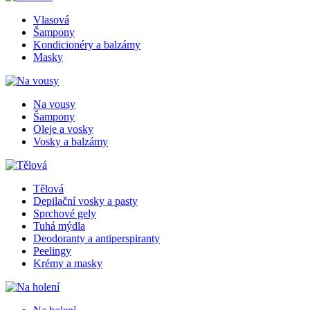
Vlasová
Šampony
Kondicionéry a balzámy
Masky
Na vousy
Šampony
Oleje a vosky
Vosky a balzámy
Tělová
Depilační vosky a pasty
Sprchové gely
Tuhá mýdla
Deodoranty a antiperspiranty
Peelingy
Krémy a masky