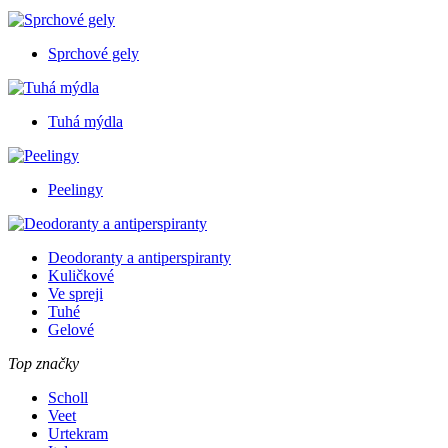
Sprchové gely
Tuhá mýdla
Peelingy
Deodoranty a antiperspiranty
Kuličkové
Ve spreji
Tuhé
Gelové
Top značky
Scholl
Veet
Urtekram