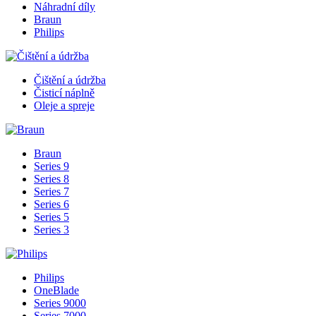
Náhradní díly
Braun
Philips
Čištění a údržba
Čisticí náplně
Oleje a spreje
Braun
Series 9
Series 8
Series 7
Series 6
Series 5
Series 3
Philips
OneBlade
Series 9000
Series 7000