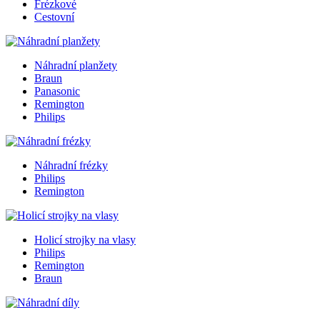
Frézkové
Cestovní
Náhradní planžety
Braun
Panasonic
Remington
Philips
Náhradní frézky
Philips
Remington
Holicí strojky na vlasy
Philips
Remington
Braun