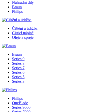
Náhradní díly
Braun
Philips
Čištění a údržba
Čisticí náplně
Oleje a spreje
Braun
Series 9
Series 8
Series 7
Series 6
Series 5
Series 3
Philips
OneBlade
Series 9000
Series 7000