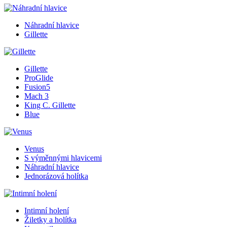
Náhradní hlavice
Gillette
Gillette
ProGlide
Fusion5
Mach 3
King C. Gillette
Blue
Venus
S výměnnými hlavicemi
Náhradní hlavice
Jednorázová holítka
Intimní holení
Žiletky a holítka