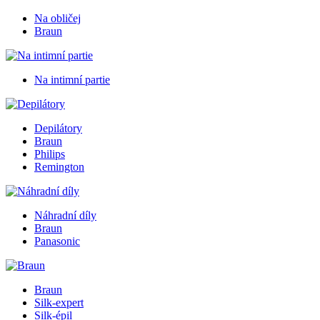
Na obličej
Braun
Na intimní partie
Depilátory
Braun
Philips
Remington
Náhradní díly
Braun
Panasonic
Braun
Silk-expert
Silk-épil