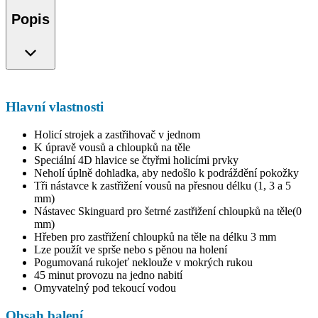
Popis
Hlavní vlastnosti
Holicí strojek a zastřihovač v jednom
K úpravě vousů a chloupků na těle
Speciální 4D hlavice se čtyřmi holicími prvky
Neholí úplně dohladka, aby nedošlo k podráždění pokožky
Tři nástavce k zastřižení vousů na přesnou délku (1, 3 a 5
mm)
Nástavec Skinguard pro šetrné zastřižení chloupků na těle(0
mm)
Hřeben pro zastřižení chloupků na těle na délku 3 mm
Lze použít ve sprše nebo s pěnou na holení
Pogumovaná rukojeť neklouže v mokrých rukou
45 minut provozu na jedno nabití
Omyvatelný pod tekoucí vodou
Obsah balení