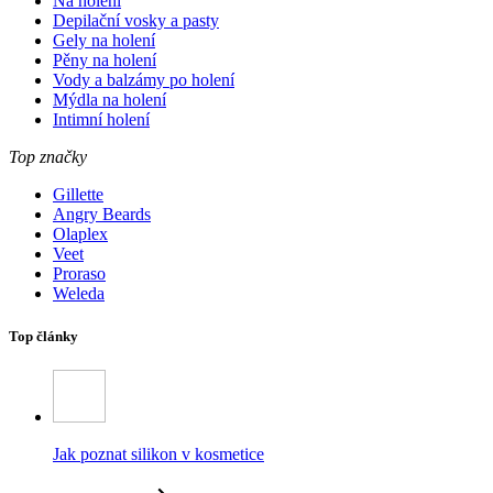
Na holení
Depilační vosky a pasty
Gely na holení
Pěny na holení
Vody a balzámy po holení
Mýdla na holení
Intimní holení
Top značky
Gillette
Angry Beards
Olaplex
Veet
Proraso
Weleda
Top články
Jak poznat silikon v kosmetice