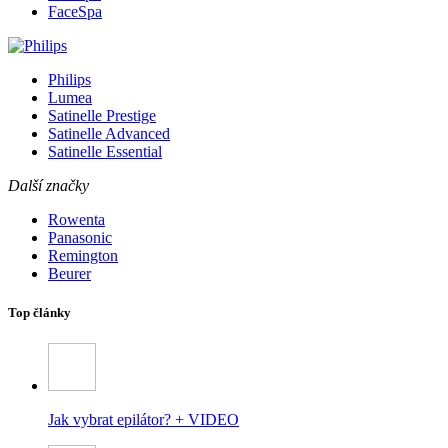
FaceSpa
Philips
Lumea
Satinelle Prestige
Satinelle Advanced
Satinelle Essential
Další značky
Rowenta
Panasonic
Remington
Beurer
Top články
Jak vybrat epilátor? + VIDEO