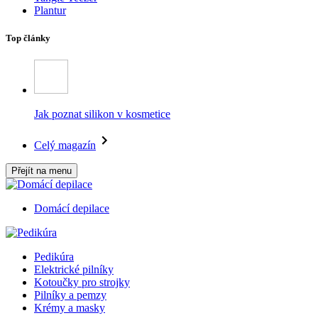
Plantur
Top články
Jak poznat silikon v kosmetice
Celý magazín
Přejít na menu
Domácí depilace
Pedikúra
Elektrické pilníky
Kotoučky pro strojky
Pilníky a pemzy
Krémy a masky