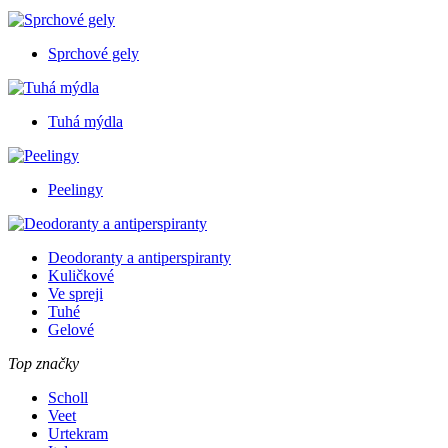
Sprchové gely
Tuhá mýdla
Peelingy
Deodoranty a antiperspiranty
Kuličkové
Ve spreji
Tuhé
Gelové
Top značky
Scholl
Veet
Urtekram