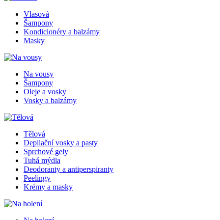
Vlasová
Šampony
Kondicionéry a balzámy
Masky
Na vousy
Šampony
Oleje a vosky
Vosky a balzámy
Tělová
Depilační vosky a pasty
Sprchové gely
Tuhá mýdla
Deodoranty a antiperspiranty
Peelingy
Krémy a masky