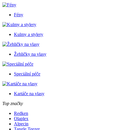
Fény
Kulmy a stylery
Žehličky na vlasy
Speciální péče
Kartáče na vlasy
Top značky
Redken
Olaplex
Alpecin
Tangle Teezer