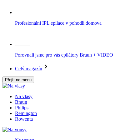
Profesionální IPL epilace v pohodlí domova
Porovnali jsme pro vás epilátory Braun + VIDEO
Celý magazín
Přejít na menu
Na vlasy
Braun
Philips
Remington
Rowenta