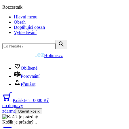
Rozcestník
Hlavní menu
Obsah
Doplňující obsah
Vyhledávání
Holime.cz
Oblíbené
Porovnání
Přihlásit
Košík
Jen 10000 Kč
do dopravy
zdarma
Otevřít košík
Košík je prázdný
...