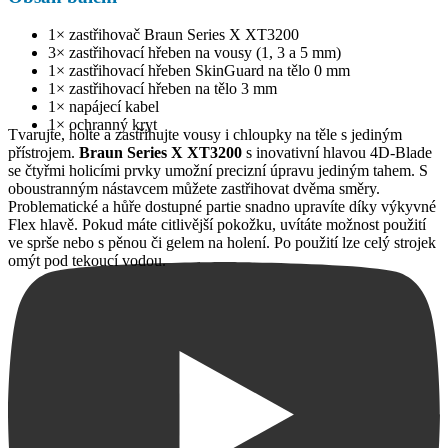
1× zastřihovač Braun Series X XT3200
3× zastřihovací hřeben na vousy (1, 3 a 5 mm)
1× zastřihovací hřeben SkinGuard na tělo 0 mm
1× zastřihovací hřeben na tělo 3 mm
1× napájecí kabel
1× ochranný kryt
Tvarujte, holte a zastřihujte vousy i chloupky na těle s jediným
přístrojem.
Braun Series X XT3200
s inovativní hlavou 4D-Blade
se čtyřmi holicími prvky umožní precizní úpravu jediným tahem. S
oboustranným nástavcem můžete zastřihovat dvěma směry.
Problematické a hůře dostupné partie snadno upravíte díky výkyvné
Flex hlavě. Pokud máte citlivější pokožku, uvítáte možnost použití
ve sprše nebo s pěnou či gelem na holení. Po použití lze celý strojek
omýt pod tekoucí vodou.