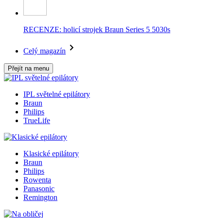
RECENZE: holicí strojek Braun Series 5 5030s
Celý magazín
Přejít na menu
IPL světelné epilátory
Braun
Philips
TrueLife
Klasické epilátory
Braun
Philips
Rowenta
Panasonic
Remington