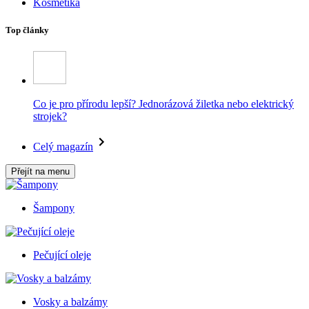
Kosmetika
Top články
Co je pro přírodu lepší? Jednorázová žiletka nebo elektrický
strojek?
Celý magazín
Přejít na menu
Šampony
Pečující oleje
Vosky a balzámy