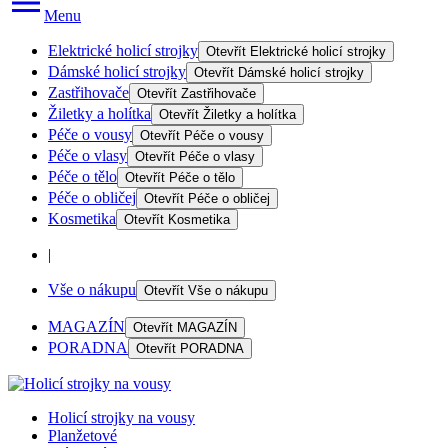
Menu
Elektrické holicí strojky
Otevřít
Elektrické holicí strojky
Dámské holicí strojky
Otevřít
Dámské holicí strojky
Zastřihovače
Otevřít
Zastřihovače
Žiletky a holítka
Otevřít
Žiletky a holítka
Péče o vousy
Otevřít
Péče o vousy
Péče o vlasy
Otevřít
Péče o vlasy
Péče o tělo
Otevřít
Péče o tělo
Péče o obličej
Otevřít
Péče o obličej
Kosmetika
Otevřít
Kosmetika
|
Vše o nákupu
Otevřít
Vše o nákupu
MAGAZÍN
Otevřít
MAGAZÍN
PORADNA
Otevřít
PORADNA
Holicí strojky na vousy
Planžetové