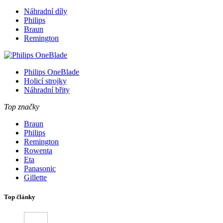
Náhradní díly
Philips
Braun
Remington
Philips OneBlade
Holicí strojky
Náhradní břity
Top značky
Braun
Philips
Remington
Rowenta
Eta
Panasonic
Gillette
Top články