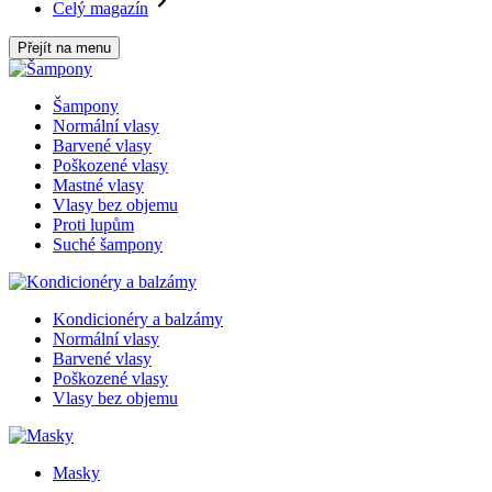
Celý magazín
Přejít na menu
Šampony
Normální vlasy
Barvené vlasy
Poškozené vlasy
Mastné vlasy
Vlasy bez objemu
Proti lupům
Suché šampony
Kondicionéry a balzámy
Normální vlasy
Barvené vlasy
Poškozené vlasy
Vlasy bez objemu
Masky