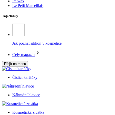
Italwax
Le Petit Marseillais
Top články
Jak poznat silikon v kosmetice
Celý magazín
Přejít na menu
Čisticí kartáčky
Náhradní hlavice
Kosmetická zrcátka