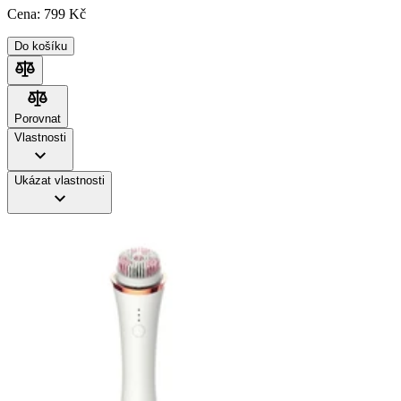
Cena:
799
Kč
Do košíku
Porovnat
Porovnat
Vlastnosti
Ukázat vlastnosti