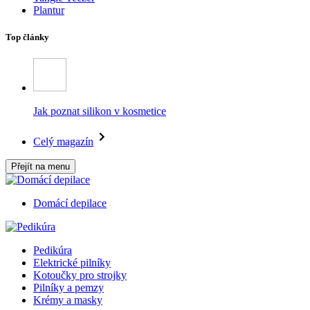
Plantur
Top články
Jak poznat silikon v kosmetice
Celý magazín
Přejít na menu
Domácí depilace
Pedikúra
Elektrické pilníky
Kotoučky pro strojky
Pilníky a pemzy
Krémy a masky