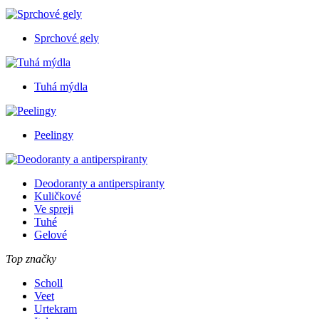
Sprchové gely
Tuhá mýdla
Peelingy
Deodoranty a antiperspiranty
Kuličkové
Ve spreji
Tuhé
Gelové
Top značky
Scholl
Veet
Urtekram