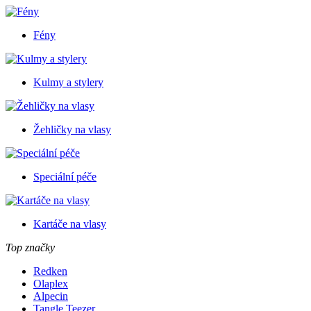
Fény
Kulmy a stylery
Žehličky na vlasy
Speciální péče
Kartáče na vlasy
Top značky
Redken
Olaplex
Alpecin
Tangle Teezer