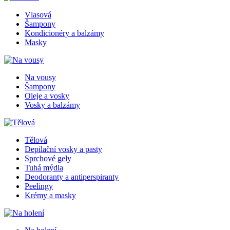
Vlasová
Šampony
Kondicionéry a balzámy
Masky
Na vousy
Šampony
Oleje a vosky
Vosky a balzámy
Tělová
Depilační vosky a pasty
Sprchové gely
Tuhá mýdla
Deodoranty a antiperspiranty
Peelingy
Krémy a masky