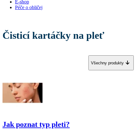
E-shop
Péče o obličej
Čisticí kartáčky na pleť
Všechny produkty
Jak poznat typ pleti?