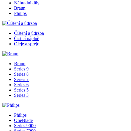
Náhradní díly
Braun
Philips
Čištění a údržba
Čisticí náplně
Oleje a spreje
Braun
Series 9
Series 8
Series 7
Series 6
Series 5
Series 3
Philips
OneBlade
Series 9000
Series 7000