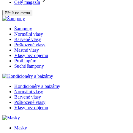
Celý magazín
Přejít na menu
Šampony
Normální vlasy
Barvené vlasy
Poškozené vlasy
Mastné vlasy
Vlasy bez objemu
Proti lupům
Suché šampony
Kondicionéry a balzámy
Normální vlasy
Barvené vlasy
Poškozené vlasy
Vlasy bez objemu
Masky