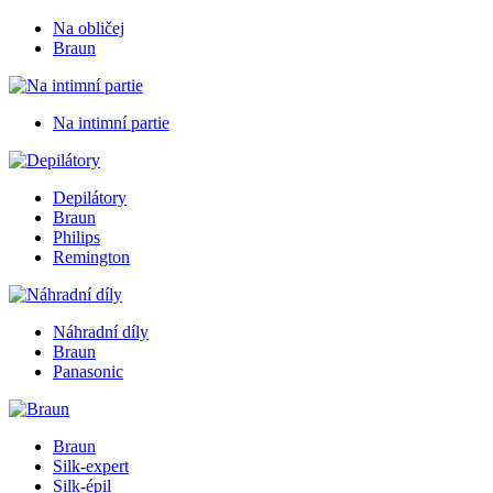
Na obličej
Braun
Na intimní partie
Depilátory
Braun
Philips
Remington
Náhradní díly
Braun
Panasonic
Braun
Silk-expert
Silk-épil