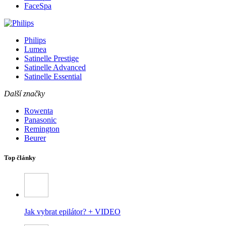
FaceSpa
Philips
Lumea
Satinelle Prestige
Satinelle Advanced
Satinelle Essential
Další značky
Rowenta
Panasonic
Remington
Beurer
Top články
Jak vybrat epilátor? + VIDEO