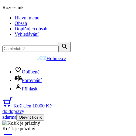
Rozcestník
Hlavní menu
Obsah
Doplňující obsah
Vyhledávání
Holime.cz
Oblíbené
Porovnání
Přihlásit
Košík
Jen 10000 Kč
do dopravy
zdarma
Otevřít košík
Košík je prázdný
...