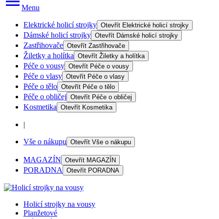
Menu
Elektrické holicí strojky
Otevřít
Elektrické holicí strojky
Dámské holicí strojky
Otevřít
Dámské holicí strojky
Zastřihovače
Otevřít
Zastřihovače
Žiletky a holítka
Otevřít
Žiletky a holítka
Péče o vousy
Otevřít
Péče o vousy
Péče o vlasy
Otevřít
Péče o vlasy
Péče o tělo
Otevřít
Péče o tělo
Péče o obličej
Otevřít
Péče o obličej
Kosmetika
Otevřít
Kosmetika
|
Vše o nákupu
Otevřít
Vše o nákupu
MAGAZÍN
Otevřít
MAGAZÍN
PORADNA
Otevřít
PORADNA
Holicí strojky na vousy
Planžetové