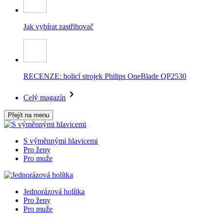
Jak vybírat zastřihovač
RECENZE: holicí strojek Philips OneBlade QP2530
Celý magazín
Přejít na menu
S výměnnými hlavicemi
Pro ženy
Pro muže
Jednorázová holítka
Pro ženy
Pro muže