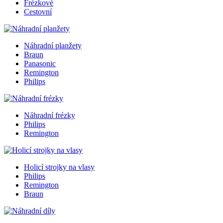
Frézkové
Cestovní
Náhradní planžety
Braun
Panasonic
Remington
Philips
Náhradní frézky
Philips
Remington
Holicí strojky na vlasy
Philips
Remington
Braun