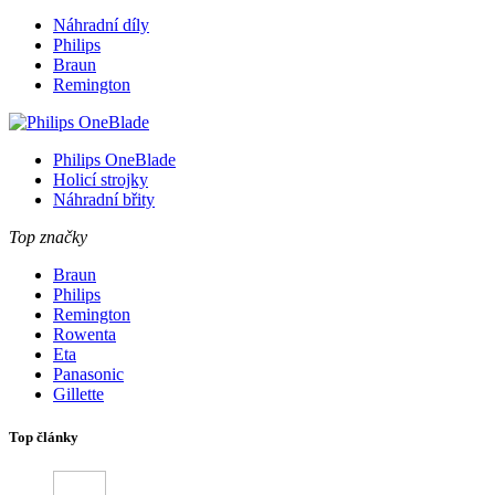
Náhradní díly
Philips
Braun
Remington
Philips OneBlade
Holicí strojky
Náhradní břity
Top značky
Braun
Philips
Remington
Rowenta
Eta
Panasonic
Gillette
Top články