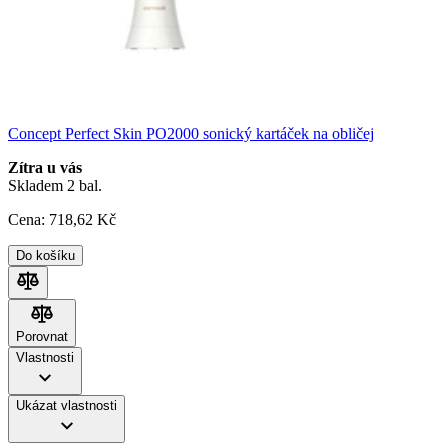
Concept Perfect Skin PO2000 sonický kartáček na obličej
Zítra u vás
Skladem 2 bal.
Cena:
718
,62 Kč
Do košíku
Porovnat
Porovnat
Vlastnosti
Ukázat vlastnosti