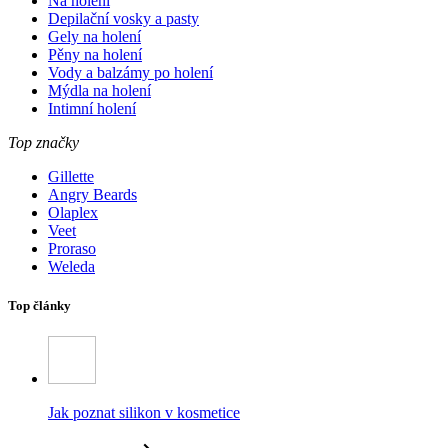
Na holení
Depilační vosky a pasty
Gely na holení
Pěny na holení
Vody a balzámy po holení
Mýdla na holení
Intimní holení
Top značky
Gillette
Angry Beards
Olaplex
Veet
Proraso
Weleda
Top články
Jak poznat silikon v kosmetice