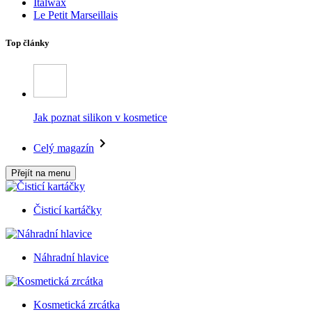
Italwax
Le Petit Marseillais
Top články
Jak poznat silikon v kosmetice
Celý magazín
Přejít na menu
Čisticí kartáčky
Náhradní hlavice
Kosmetická zrcátka