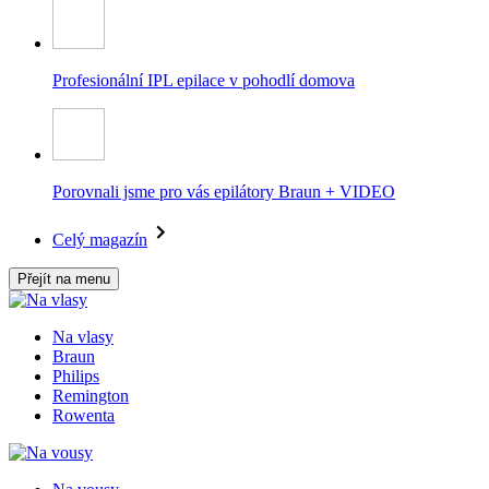
Profesionální IPL epilace v pohodlí domova
Porovnali jsme pro vás epilátory Braun + VIDEO
Celý magazín
Přejít na menu
Na vlasy
Braun
Philips
Remington
Rowenta