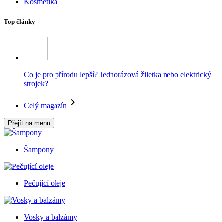
Kosmetika
Top články
Co je pro přírodu lepší? Jednorázová žiletka nebo elektrický
strojek?
Celý magazín
Přejít na menu
Šampony
Pečující oleje
Vosky a balzámy