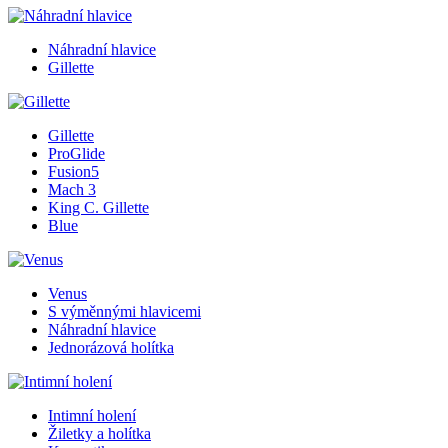
Náhradní hlavice
Gillette
Gillette
ProGlide
Fusion5
Mach 3
King C. Gillette
Blue
Venus
S výměnnými hlavicemi
Náhradní hlavice
Jednorázová holítka
Intimní holení
Žiletky a holítka