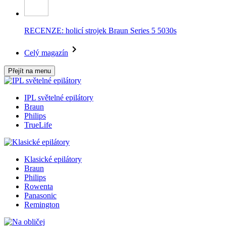
RECENZE: holicí strojek Braun Series 5 5030s
Celý magazín
Přejít na menu
IPL světelné epilátory
Braun
Philips
TrueLife
Klasické epilátory
Braun
Philips
Rowenta
Panasonic
Remington