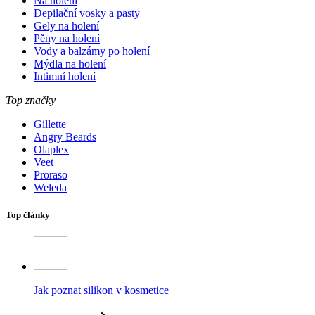
Na holení
Depilační vosky a pasty
Gely na holení
Pěny na holení
Vody a balzámy po holení
Mýdla na holení
Intimní holení
Top značky
Gillette
Angry Beards
Olaplex
Veet
Proraso
Weleda
Top články
Jak poznat silikon v kosmetice