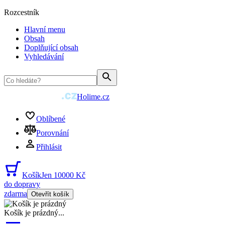
Rozcestník
Hlavní menu
Obsah
Doplňující obsah
Vyhledávání
Holime.cz
Oblíbené
Porovnání
Přihlásit
Košík
Jen 10000 Kč
do dopravy
zdarma
Otevřít košík
Košík je prázdný
...