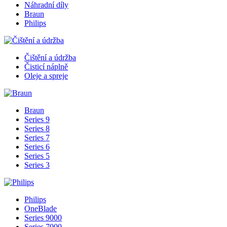
Náhradní díly
Braun
Philips
Čištění a údržba
Čisticí náplně
Oleje a spreje
Braun
Series 9
Series 8
Series 7
Series 6
Series 5
Series 3
Philips
OneBlade
Series 9000
Series 7000