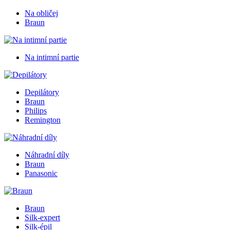
Na obličej
Braun
Na intimní partie
Depilátory
Braun
Philips
Remington
Náhradní díly
Braun
Panasonic
Braun
Silk-expert
Silk-épil