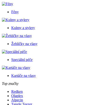
Fény
Kulmy a stylery
Žehličky na vlasy
Speciální péče
Kartáče na vlasy
Top značky
Redken
Olaplex
Alpecin
Tangle Teezer