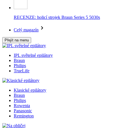
RECENZE: holicí strojek Braun Series 5 5030s
Celý magazín
Přejít na menu
IPL světelné epilátory
Braun
Philips
TrueLife
Klasické epilátory
Braun
Philips
Rowenta
Panasonic
Remington