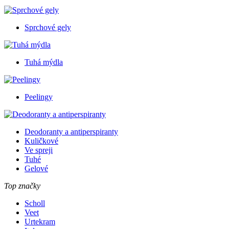
Sprchové gely
Tuhá mýdla
Peelingy
Deodoranty a antiperspiranty
Kuličkové
Ve spreji
Tuhé
Gelové
Top značky
Scholl
Veet
Urtekram