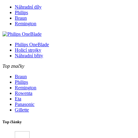
Náhradní díly
Philips
Braun
Remington
Philips OneBlade
Holicí strojky
Náhradní břity
Top značky
Braun
Philips
Remington
Rowenta
Eta
Panasonic
Gillette
Top články