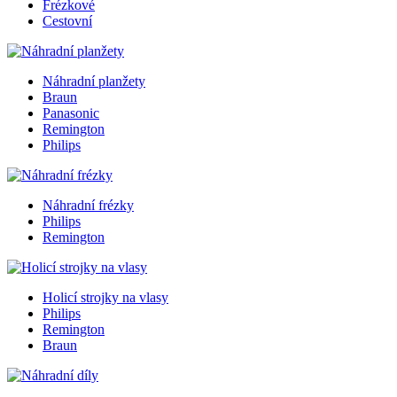
Frézkové
Cestovní
Náhradní planžety
Braun
Panasonic
Remington
Philips
Náhradní frézky
Philips
Remington
Holicí strojky na vlasy
Philips
Remington
Braun