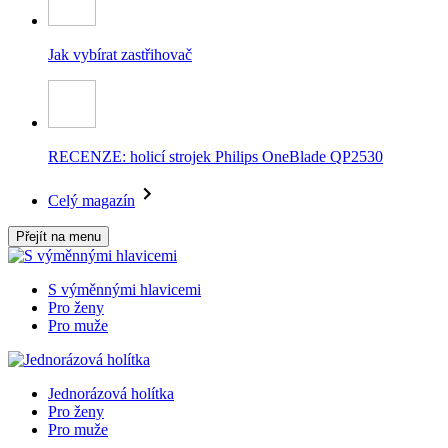
Jak vybírat zastřihovač
RECENZE: holicí strojek Philips OneBlade QP2530
Celý magazín
Přejít na menu
S výměnnými hlavicemi
Pro ženy
Pro muže
Jednorázová holítka
Pro ženy
Pro muže