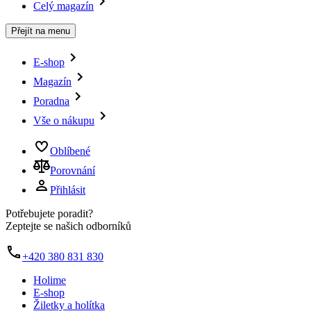
Celý magazín
Přejít na menu
E-shop
Magazín
Poradna
Vše o nákupu
Oblíbené
Porovnání
Přihlásit
Potřebujete poradit?
Zeptejte se našich odborníků
+420 380 831 830
Holime
E-shop
Žiletky a holítka