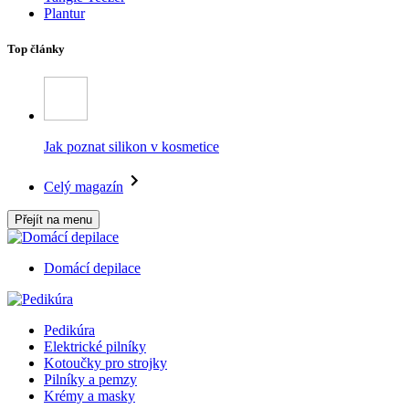
Plantur
Top články
Jak poznat silikon v kosmetice
Celý magazín
Přejít na menu
Domácí depilace
Pedikúra
Elektrické pilníky
Kotoučky pro strojky
Pilníky a pemzy
Krémy a masky