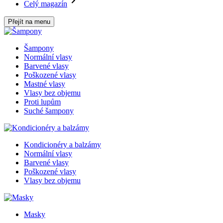
Celý magazín
Přejít na menu
Šampony
Normální vlasy
Barvené vlasy
Poškozené vlasy
Mastné vlasy
Vlasy bez objemu
Proti lupům
Suché šampony
Kondicionéry a balzámy
Normální vlasy
Barvené vlasy
Poškozené vlasy
Vlasy bez objemu
Masky