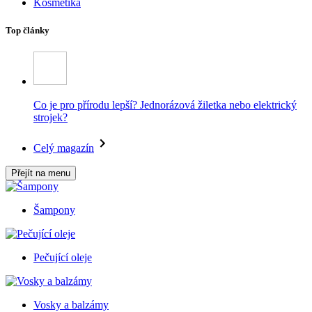
Kosmetika
Top články
Co je pro přírodu lepší? Jednorázová žiletka nebo elektrický
strojek?
Celý magazín
Přejít na menu
Šampony
Pečující oleje
Vosky a balzámy