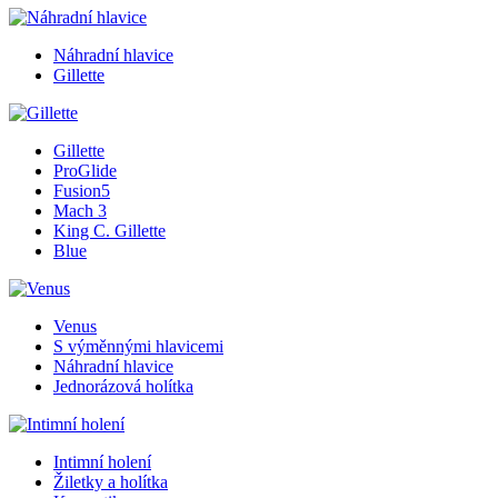
Náhradní hlavice
Gillette
Gillette
ProGlide
Fusion5
Mach 3
King C. Gillette
Blue
Venus
S výměnnými hlavicemi
Náhradní hlavice
Jednorázová holítka
Intimní holení
Žiletky a holítka