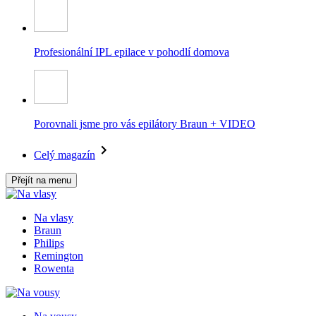
Profesionální IPL epilace v pohodlí domova
Porovnali jsme pro vás epilátory Braun + VIDEO
Celý magazín
Přejít na menu
Na vlasy
Braun
Philips
Remington
Rowenta