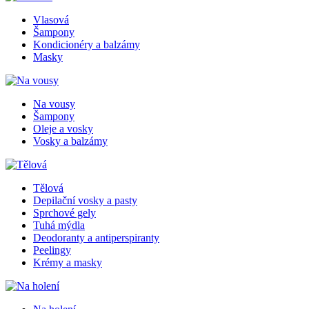
Vlasová
Šampony
Kondicionéry a balzámy
Masky
Na vousy
Šampony
Oleje a vosky
Vosky a balzámy
Tělová
Depilační vosky a pasty
Sprchové gely
Tuhá mýdla
Deodoranty a antiperspiranty
Peelingy
Krémy a masky