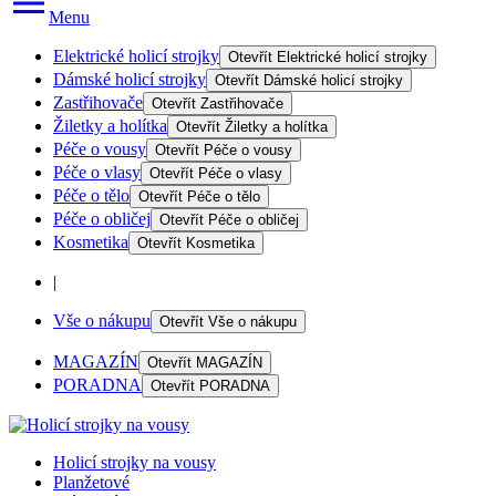
Menu
Elektrické holicí strojky
Otevřít
Elektrické holicí strojky
Dámské holicí strojky
Otevřít
Dámské holicí strojky
Zastřihovače
Otevřít
Zastřihovače
Žiletky a holítka
Otevřít
Žiletky a holítka
Péče o vousy
Otevřít
Péče o vousy
Péče o vlasy
Otevřít
Péče o vlasy
Péče o tělo
Otevřít
Péče o tělo
Péče o obličej
Otevřít
Péče o obličej
Kosmetika
Otevřít
Kosmetika
|
Vše o nákupu
Otevřít
Vše o nákupu
MAGAZÍN
Otevřít
MAGAZÍN
PORADNA
Otevřít
PORADNA
Holicí strojky na vousy
Planžetové