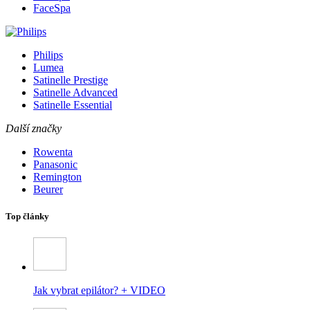
FaceSpa
Philips
Lumea
Satinelle Prestige
Satinelle Advanced
Satinelle Essential
Další značky
Rowenta
Panasonic
Remington
Beurer
Top články
Jak vybrat epilátor? + VIDEO