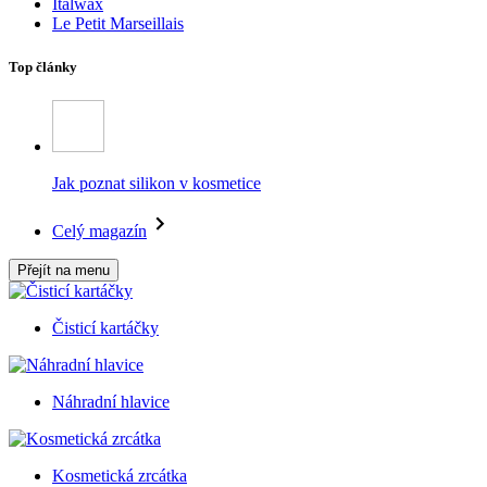
Italwax
Le Petit Marseillais
Top články
Jak poznat silikon v kosmetice
Celý magazín
Přejít na menu
Čisticí kartáčky
Náhradní hlavice
Kosmetická zrcátka