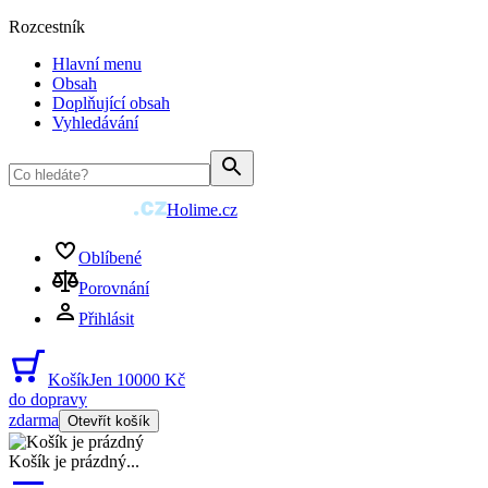
Rozcestník
Hlavní menu
Obsah
Doplňující obsah
Vyhledávání
Holime.cz
Oblíbené
Porovnání
Přihlásit
Košík
Jen 10000 Kč
do dopravy
zdarma
Otevřít košík
Košík je prázdný
...