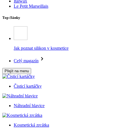
Italwax
Le Petit Marseillais
Top články
Jak poznat silikon v kosmetice
Celý magazín
Přejít na menu
Čisticí kartáčky
Náhradní hlavice
Kosmetická zrcátka