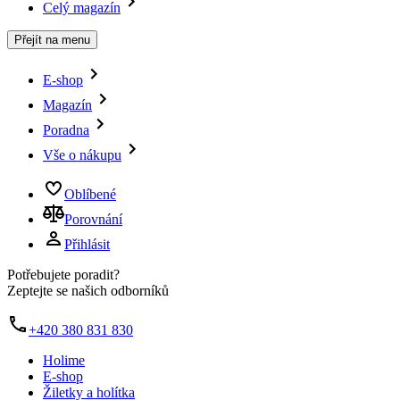
Celý magazín
Přejít na menu
E-shop
Magazín
Poradna
Vše o nákupu
Oblíbené
Porovnání
Přihlásit
Potřebujete poradit?
Zeptejte se našich odborníků
+420 380 831 830
Holime
E-shop
Žiletky a holítka