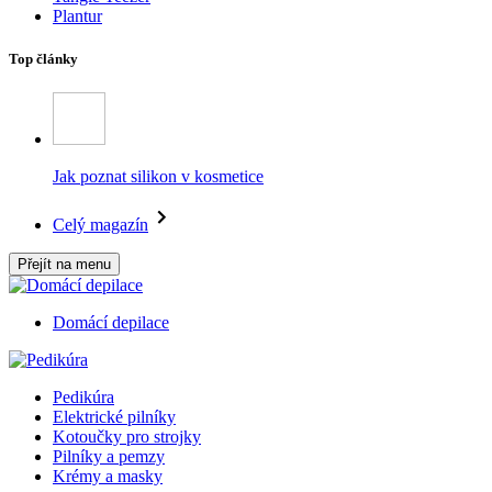
Plantur
Top články
Jak poznat silikon v kosmetice
Celý magazín
Přejít na menu
Domácí depilace
Pedikúra
Elektrické pilníky
Kotoučky pro strojky
Pilníky a pemzy
Krémy a masky