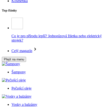
Kosmetika
Top články
Co je pro přírodu lepší? Jednorázová žiletka nebo elektrický
strojek?
Celý magazín
Přejít na menu
Šampony
Pečující oleje
Vosky a balzámy