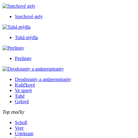
Sprchové gely
Tuhá mýdla
Peelingy
Deodoranty a antiperspiranty
Kuličkové
Ve spreji
Tuhé
Gelové
Top značky
Scholl
Veet
Urtekram