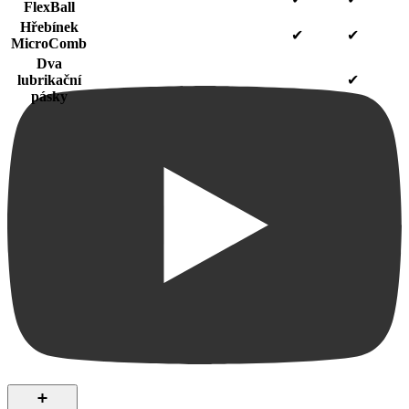
FlexBall
Hřebínek
✔
✔
MicroComb
Dva
lubrikační
✔
pásky