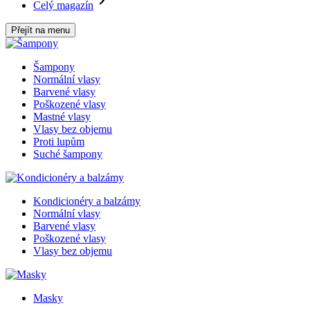
Celý magazín
Přejít na menu
Šampony
Normální vlasy
Barvené vlasy
Poškozené vlasy
Mastné vlasy
Vlasy bez objemu
Proti lupům
Suché šampony
Kondicionéry a balzámy
Normální vlasy
Barvené vlasy
Poškozené vlasy
Vlasy bez objemu
Masky