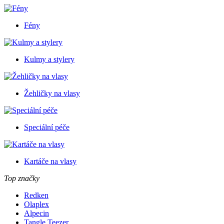
Fény
Kulmy a stylery
Žehličky na vlasy
Speciální péče
Kartáče na vlasy
Top značky
Redken
Olaplex
Alpecin
Tangle Teezer