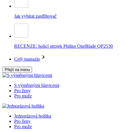
Jak vybírat zastřihovač
RECENZE: holicí strojek Philips OneBlade QP2530
Celý magazín
Přejít na menu
S výměnnými hlavicemi
Pro ženy
Pro muže
Jednorázová holítka
Pro ženy
Pro muže