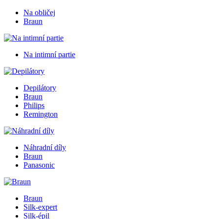
Na obličej
Braun
Na intimní partie
Depilátory
Braun
Philips
Remington
Náhradní díly
Braun
Panasonic
Braun
Silk-expert
Silk-épil