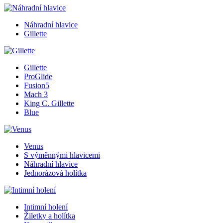
Náhradní hlavice
Gillette
Gillette
ProGlide
Fusion5
Mach 3
King C. Gillette
Blue
Venus
S výměnnými hlavicemi
Náhradní hlavice
Jednorázová holítka
Intimní holení
Žiletky a holítka