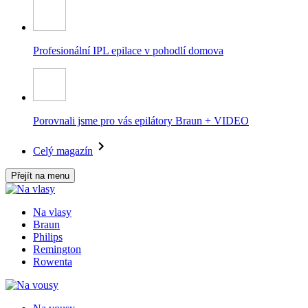
Profesionální IPL epilace v pohodlí domova
Porovnali jsme pro vás epilátory Braun + VIDEO
Celý magazín
Přejít na menu
Na vlasy
Braun
Philips
Remington
Rowenta