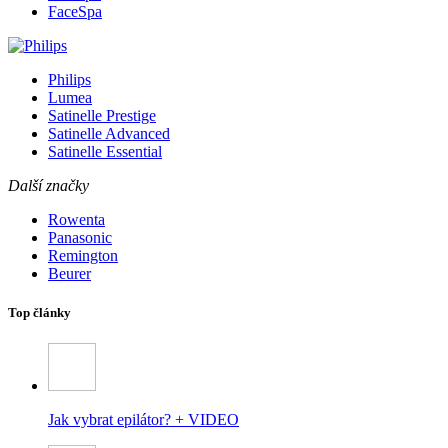
FaceSpa
Philips
Lumea
Satinelle Prestige
Satinelle Advanced
Satinelle Essential
Další značky
Rowenta
Panasonic
Remington
Beurer
Top články
Jak vybrat epilátor? + VIDEO