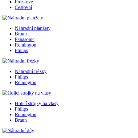
Frézkové
Cestovní
Náhradní planžety
Braun
Panasonic
Remington
Philips
Náhradní frézky
Philips
Remington
Holicí strojky na vlasy
Philips
Remington
Braun