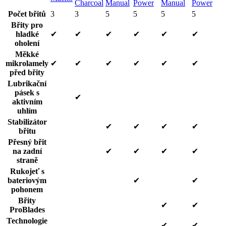
Charcoal
Manual
Power
Manual
Power
Počet břitů
3
3
5
5
5
5
Břity pro
hladké
✔
✔
✔
✔
✔
✔
oholení
Měkké
mikrolamely
✔
✔
✔
✔
✔
✔
před břity
Lubrikační
pásek s
✔
aktivním
uhlím
Stabilizátor
✔
✔
✔
✔
břitu
Přesný břit
na zadní
✔
✔
✔
✔
straně
Rukojeť s
bateriovým
✔
✔
pohonem
Břity
✔
✔
ProBlades
Technologie
✔
✔