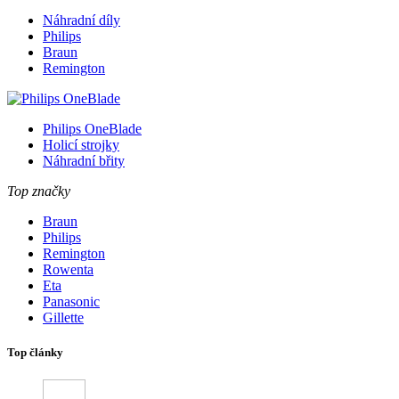
Náhradní díly
Philips
Braun
Remington
Philips OneBlade
Holicí strojky
Náhradní břity
Top značky
Braun
Philips
Remington
Rowenta
Eta
Panasonic
Gillette
Top články