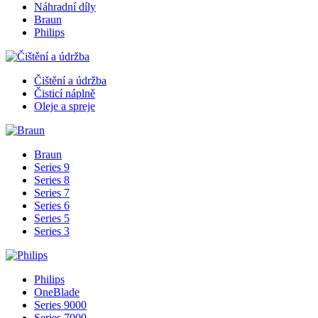
Náhradní díly
Braun
Philips
Čištění a údržba
Čisticí náplně
Oleje a spreje
Braun
Series 9
Series 8
Series 7
Series 6
Series 5
Series 3
Philips
OneBlade
Series 9000
Series 7000