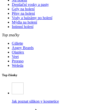
Na holení
Depilační vosky a pasty
Gely na holení
Pěny na holení
Vody a balzámy po holení
Mýdla na holení
Intimní holení
Top značky
Gillette
Angry Beards
Olaplex
Veet
Proraso
Weleda
Top články
Jak poznat silikon v kosmetice