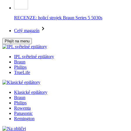
RECENZE: holicí strojek Braun Series 5 5030s
Celý magazín
Přejít na menu
IPL světelné epilátory
Braun
Philips
TrueLife
Klasické epilátory
Braun
Philips
Rowenta
Panasonic
Remington