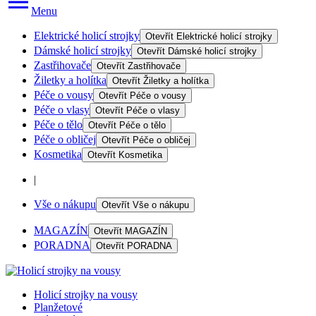
Menu
Elektrické holicí strojky
Otevřít
Elektrické holicí strojky
Dámské holicí strojky
Otevřít
Dámské holicí strojky
Zastřihovače
Otevřít
Zastřihovače
Žiletky a holítka
Otevřít
Žiletky a holítka
Péče o vousy
Otevřít
Péče o vousy
Péče o vlasy
Otevřít
Péče o vlasy
Péče o tělo
Otevřít
Péče o tělo
Péče o obličej
Otevřít
Péče o obličej
Kosmetika
Otevřít
Kosmetika
|
Vše o nákupu
Otevřít
Vše o nákupu
MAGAZÍN
Otevřít
MAGAZÍN
PORADNA
Otevřít
PORADNA
Holicí strojky na vousy
Planžetové