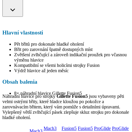
Hlavní vlastnosti
Pět břitů pro dokonale hladké oholení
Břit pro zarovnání špatně dostupných míst
Zvětšení zvlhčující a zároveň indikační proužek pro včasnou
výměnu hlavice
Kompatibilní se všemi holicími strojky Fusion
Výdrž hlavice až jeden měsíc
Obsah balenia
8× náhradní hlavice Gillette Fusion5
Náhradní hlavice pro strojky
Gillette Fusion5
jsou vybaveny pěti
velmi ostrými břity, které hladce kloužou po pokožce a
zarovnávacím břitem, který vám pomůže s detailními úpravami.
Vylepšený větší zvlhčující pásek zlepšuje skluz strojku pro dokonale
hladké oholení.
Mach3
Fusion5
Fusion5
ProGlide
ProGlide
Mach3