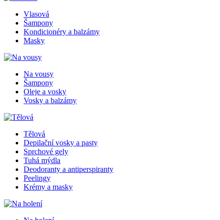
Vlasová
Šampony
Kondicionéry a balzámy
Masky
Na vousy
Šampony
Oleje a vosky
Vosky a balzámy
Tělová
Depilační vosky a pasty
Sprchové gely
Tuhá mýdla
Deodoranty a antiperspiranty
Peelingy
Krémy a masky