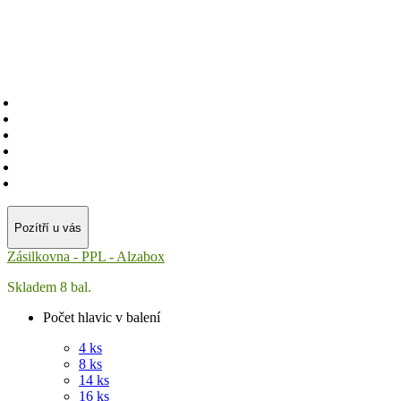
Pozítří u vás
Zásilkovna - PPL - Alzabox
Skladem 8 bal.
Počet hlavic v balení
4 ks
8 ks
14 ks
16 ks