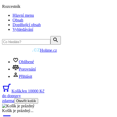
Rozcestník
Hlavní menu
Obsah
Doplňující obsah
Vyhledávání
Holime.cz
Oblíbené
Porovnání
Přihlásit
Košík
Jen 10000 Kč
do dopravy
zdarma
Otevřít košík
Košík je prázdný
...