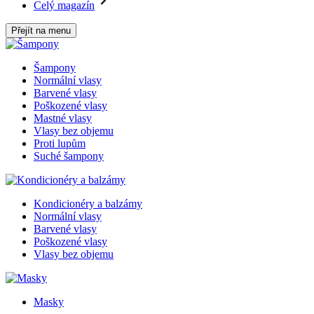
Celý magazín
Přejít na menu
Šampony
Normální vlasy
Barvené vlasy
Poškozené vlasy
Mastné vlasy
Vlasy bez objemu
Proti lupům
Suché šampony
Kondicionéry a balzámy
Normální vlasy
Barvené vlasy
Poškozené vlasy
Vlasy bez objemu
Masky