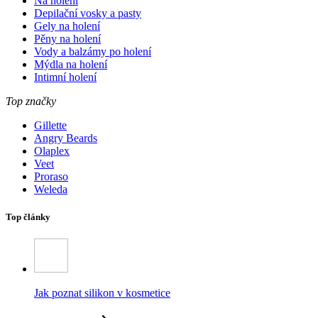
Na holení
Depilační vosky a pasty
Gely na holení
Pěny na holení
Vody a balzámy po holení
Mýdla na holení
Intimní holení
Top značky
Gillette
Angry Beards
Olaplex
Veet
Proraso
Weleda
Top články
Jak poznat silikon v kosmetice