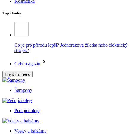
Kosmetika
Top články
Co je pro přírodu lepší? Jednorázová žiletka nebo elektrický
strojek?
Celý magazín
Přejít na menu
Šampony
Pečující oleje
Vosky a balzámy