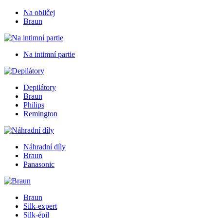
Na obličej
Braun
Na intimní partie
Depilátory
Braun
Philips
Remington
Náhradní díly
Braun
Panasonic
Braun
Silk-expert
Silk-épil