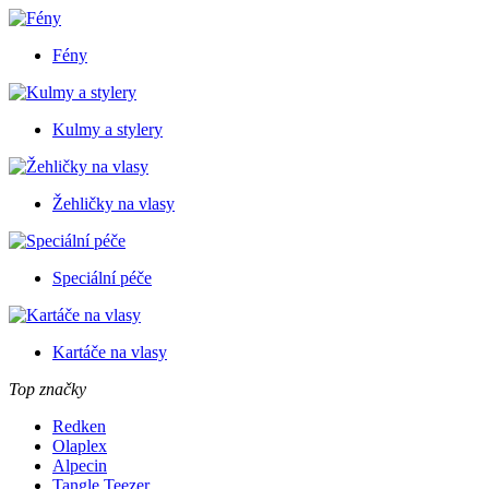
Fény
Kulmy a stylery
Žehličky na vlasy
Speciální péče
Kartáče na vlasy
Top značky
Redken
Olaplex
Alpecin
Tangle Teezer