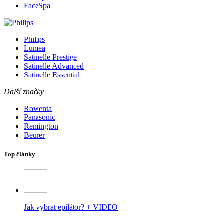
FaceSpa
Philips
Lumea
Satinelle Prestige
Satinelle Advanced
Satinelle Essential
Další značky
Rowenta
Panasonic
Remington
Beurer
Top články
Jak vybrat epilátor? + VIDEO