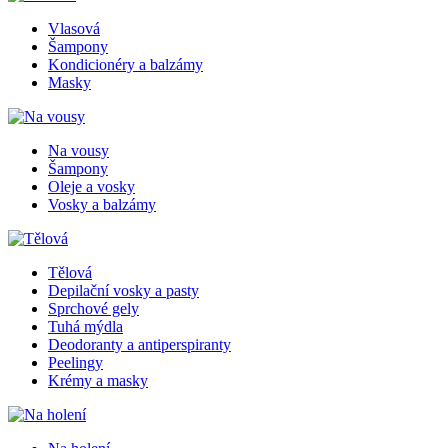
Vlasová
Šampony
Kondicionéry a balzámy
Masky
Na vousy
Šampony
Oleje a vosky
Vosky a balzámy
Tělová
Depilační vosky a pasty
Sprchové gely
Tuhá mýdla
Deodoranty a antiperspiranty
Peelingy
Krémy a masky