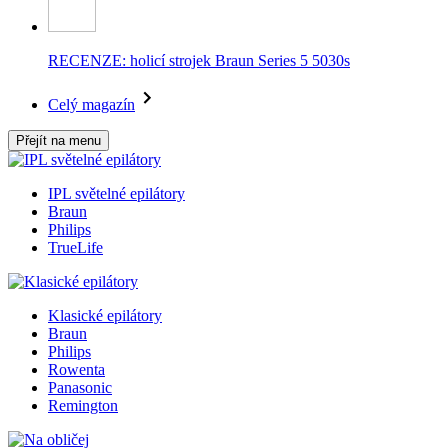
RECENZE: holicí strojek Braun Series 5 5030s
Celý magazín
Přejít na menu
IPL světelné epilátory
Braun
Philips
TrueLife
Klasické epilátory
Braun
Philips
Rowenta
Panasonic
Remington