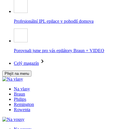
Profesionální IPL epilace v pohodlí domova
Porovnali jsme pro vás epilátory Braun + VIDEO
Celý magazín
Přejít na menu
Na vlasy
Braun
Philips
Remington
Rowenta