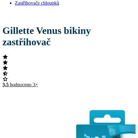
Zastřihovače chloupků
Gillette Venus bikiny
zastřihovač
3,5
hodnoceno 3×