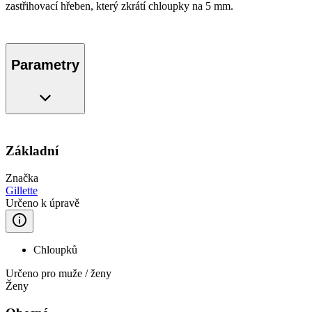
zastřihovací hřeben, který zkrátí chloupky na 5 mm.
Parametry
Základní
Značka
Gillette
Určeno k úpravě
Chloupků
Určeno pro muže / ženy
Ženy