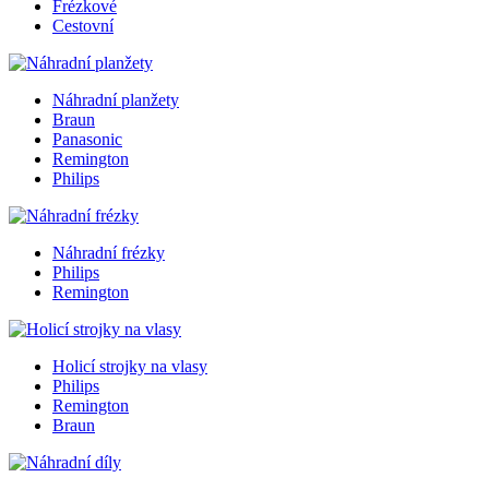
Frézkové
Cestovní
Náhradní planžety
Braun
Panasonic
Remington
Philips
Náhradní frézky
Philips
Remington
Holicí strojky na vlasy
Philips
Remington
Braun