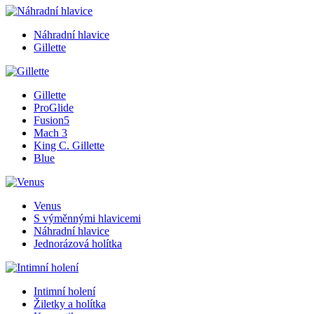
Náhradní hlavice
Gillette
Gillette
ProGlide
Fusion5
Mach 3
King C. Gillette
Blue
Venus
S výměnnými hlavicemi
Náhradní hlavice
Jednorázová holítka
Intimní holení
Žiletky a holítka