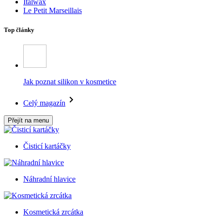
Italwax
Le Petit Marseillais
Top články
Jak poznat silikon v kosmetice
Celý magazín
Přejít na menu
Čisticí kartáčky
Náhradní hlavice
Kosmetická zrcátka