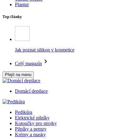
Plantur
Top články
Jak poznat silikon v kosmetice
Celý magazín
Přejít na menu
Domácí depilace
Pedikúra
Elektrické pilníky
Kotoučky pro strojky
Pilníky a pemzy
Krémy a masky