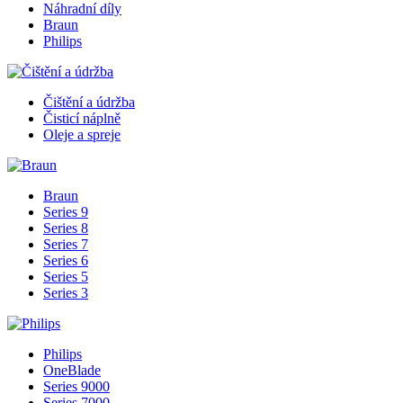
Náhradní díly
Braun
Philips
Čištění a údržba
Čisticí náplně
Oleje a spreje
Braun
Series 9
Series 8
Series 7
Series 6
Series 5
Series 3
Philips
OneBlade
Series 9000
Series 7000