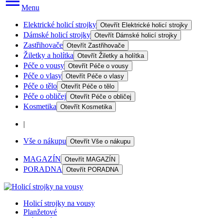
Menu
Elektrické holicí strojky
Otevřít
Elektrické holicí strojky
Dámské holicí strojky
Otevřít
Dámské holicí strojky
Zastřihovače
Otevřít
Zastřihovače
Žiletky a holítka
Otevřít
Žiletky a holítka
Péče o vousy
Otevřít
Péče o vousy
Péče o vlasy
Otevřít
Péče o vlasy
Péče o tělo
Otevřít
Péče o tělo
Péče o obličej
Otevřít
Péče o obličej
Kosmetika
Otevřít
Kosmetika
|
Vše o nákupu
Otevřít
Vše o nákupu
MAGAZÍN
Otevřít
MAGAZÍN
PORADNA
Otevřít
PORADNA
Holicí strojky na vousy
Planžetové