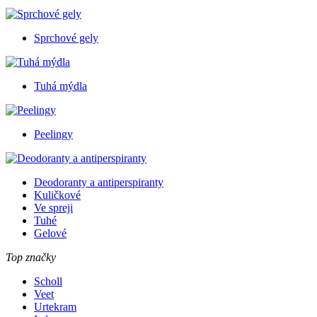
Sprchové gely
Tuhá mýdla
Peelingy
Deodoranty a antiperspiranty
Kuličkové
Ve spreji
Tuhé
Gelové
Top značky
Scholl
Veet
Urtekram