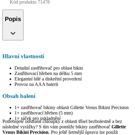
Kód produktu
71478
Popis
Hlavní vlastnosti
Detailní zastřihovač pro oblast bikin
Zastřihovací hřeben na délku 5 mm
Elegantní bílé a diskrétní provedení
Provoz na AAA baterii
Obsah balení
1× zastřihovač bikiny oblasti Gillette Venus Bikini Precision
1× zastřihovací hřeben (5 mm)
1× sáček pro uskladnění
Potřebujete odstranit chloupky z oblasti třísel bezbolestně a bez
následné vyrážky? S tím vám pomůže bikiny zastřihovač
Gillette
Venus Bikini Precision
. Pro ještě šetrnější úpravu lze použít