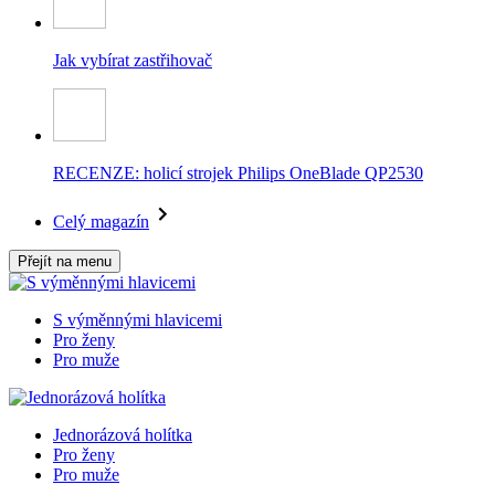
Jak vybírat zastřihovač
RECENZE: holicí strojek Philips OneBlade QP2530
Celý magazín
Přejít na menu
S výměnnými hlavicemi
Pro ženy
Pro muže
Jednorázová holítka
Pro ženy
Pro muže