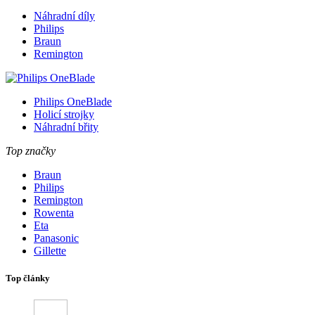
Náhradní díly
Philips
Braun
Remington
Philips OneBlade
Holicí strojky
Náhradní břity
Top značky
Braun
Philips
Remington
Rowenta
Eta
Panasonic
Gillette
Top články