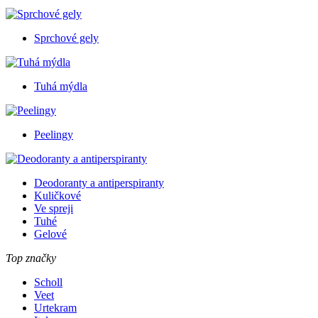
Sprchové gely
Tuhá mýdla
Peelingy
Deodoranty a antiperspiranty
Kuličkové
Ve spreji
Tuhé
Gelové
Top značky
Scholl
Veet
Urtekram