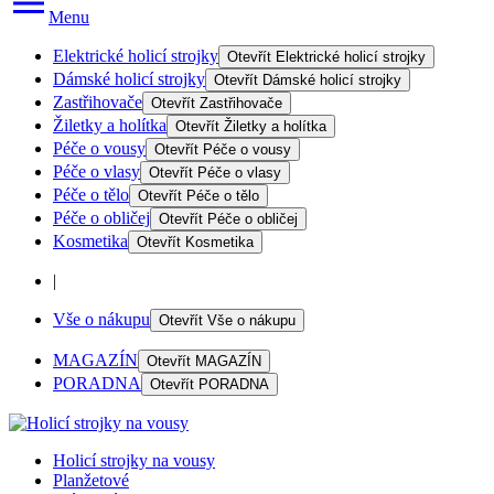
Menu
Elektrické holicí strojky
Otevřít
Elektrické holicí strojky
Dámské holicí strojky
Otevřít
Dámské holicí strojky
Zastřihovače
Otevřít
Zastřihovače
Žiletky a holítka
Otevřít
Žiletky a holítka
Péče o vousy
Otevřít
Péče o vousy
Péče o vlasy
Otevřít
Péče o vlasy
Péče o tělo
Otevřít
Péče o tělo
Péče o obličej
Otevřít
Péče o obličej
Kosmetika
Otevřít
Kosmetika
|
Vše o nákupu
Otevřít
Vše o nákupu
MAGAZÍN
Otevřít
MAGAZÍN
PORADNA
Otevřít
PORADNA
Holicí strojky na vousy
Planžetové