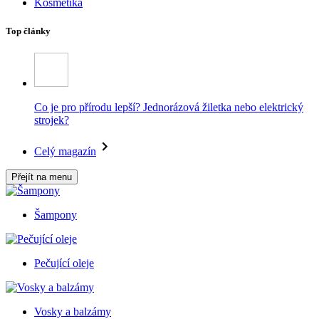
Kosmetika
Top články
Co je pro přírodu lepší? Jednorázová žiletka nebo elektrický
strojek?
Celý magazín
Přejít na menu
Šampony
Pečující oleje
Vosky a balzámy