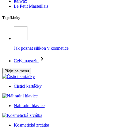
Italwax
Le Petit Marseillais
Top články
Jak poznat silikon v kosmetice
Celý magazín
Přejít na menu
Čisticí kartáčky
Náhradní hlavice
Kosmetická zrcátka