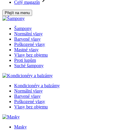
Celý magazín
Přejít na menu
Šampony
Normální vlasy
Barvené vlasy
Poškozené vlasy
Mastné vlasy
Vlasy bez objemu
Proti lupům
Suché šampony
Kondicionéry a balzámy
Normální vlasy
Barvené vlasy
Poškozené vlasy
Vlasy bez objemu
Masky