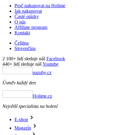
Proč nakupovat na Holime
Jak nakupovat
Časté otázky
O nás
Affiliate program
Kontakt
Čeština
Slovenčina
2 100+ lidí sleduje náš
Facebook
440+ lidí sleduje náš
Youtube
nazuby.cz
Úsměv každý den
Holime.cz
Největší specialista na holení
E-shop
Magazín