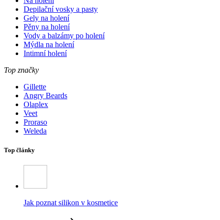
Na holení
Depilační vosky a pasty
Gely na holení
Pěny na holení
Vody a balzámy po holení
Mýdla na holení
Intimní holení
Top značky
Gillette
Angry Beards
Olaplex
Veet
Proraso
Weleda
Top články
Jak poznat silikon v kosmetice