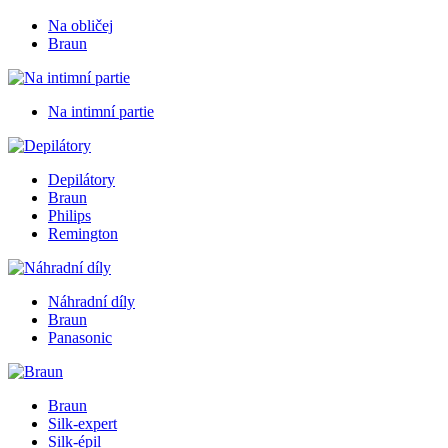
Na obličej
Braun
Na intimní partie
Depilátory
Braun
Philips
Remington
Náhradní díly
Braun
Panasonic
Braun
Silk-expert
Silk-épil