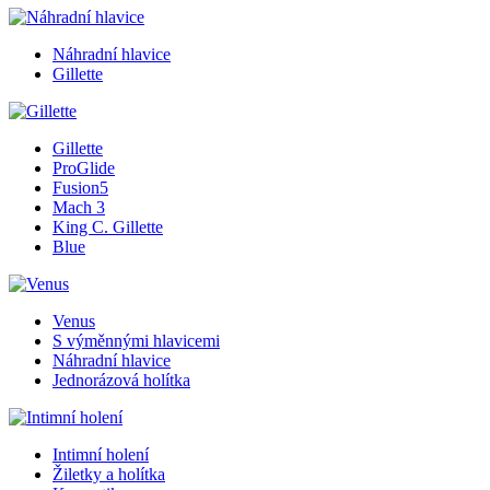
Náhradní hlavice
Gillette
Gillette
ProGlide
Fusion5
Mach 3
King C. Gillette
Blue
Venus
S výměnnými hlavicemi
Náhradní hlavice
Jednorázová holítka
Intimní holení
Žiletky a holítka