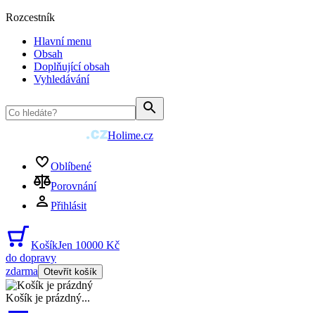
Rozcestník
Hlavní menu
Obsah
Doplňující obsah
Vyhledávání
Holime.cz
Oblíbené
Porovnání
Přihlásit
Košík
Jen 10000 Kč
do dopravy
zdarma
Otevřít košík
Košík je prázdný
...