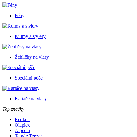
Fény
Kulmy a stylery
Žehličky na vlasy
Speciální péče
Kartáče na vlasy
Top značky
Redken
Olaplex
Alpecin
Tangle Teezer