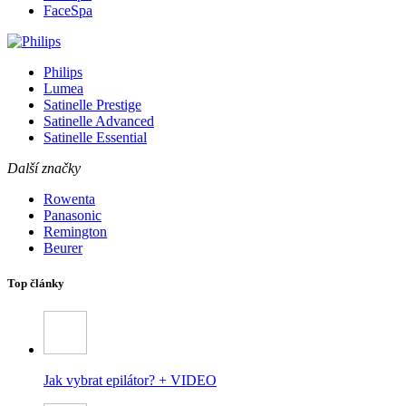
FaceSpa
Philips
Lumea
Satinelle Prestige
Satinelle Advanced
Satinelle Essential
Další značky
Rowenta
Panasonic
Remington
Beurer
Top články
Jak vybrat epilátor? + VIDEO