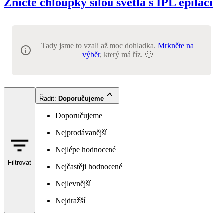
Zničte chloupky silou světla s IPL epilací
Tady jsme to vzali až moc dohladka.
Mrkněte na
výběr
, který má říz. 🙂
Řadit
:
Doporučujeme
Doporučujeme
Nejprodávanější
Nejlépe hodnocené
Filtrovat
Nejčastěji hodnocené
Nejlevnější
Nejdražší