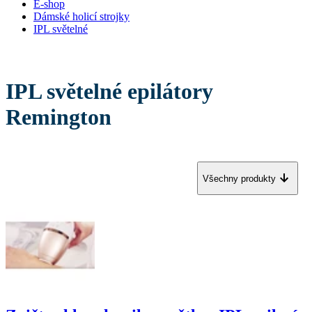
E-shop
Dámské holicí strojky
IPL světelné
IPL světelné epilátory
Remington
Všechny produkty