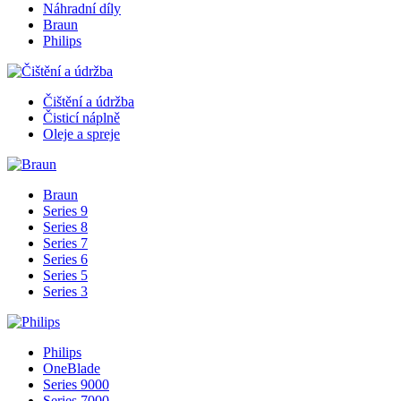
Náhradní díly
Braun
Philips
Čištění a údržba
Čisticí náplně
Oleje a spreje
Braun
Series 9
Series 8
Series 7
Series 6
Series 5
Series 3
Philips
OneBlade
Series 9000
Series 7000