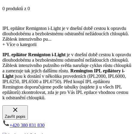
0 produktů z 0
IPL epilátor Remignton i-Light je v dnešní době cestou k opravdu
dlouhodobému a bezbolestnému odstranění nežádoucích chloupků.
Záblesk intenzivního pu...
+
Více o kategorii
IPL epilátor Remignton i-Light
je v dnešní době cestou k opravdu
dlouhodobému a bezbolestnému odstranění nežádoucích chloupků.
Záblesk intenzivního pulzního světla narušuje cyklus růstu chloupků
a zamezuje tak jejich dalšímu růstu.
Remington IPL epilátory i-
Light
jsou k dostání v několika provedeních (IPL2000, IPL6000,
IPL6250, IPL6500 a IPL6750). Před koupí IPL epilátoru
Remington doporučujeme podle tabulky (najdete ji u všech IPL
epilátorů) zkontrolovat, zda je pro Vás IPL epilace vhodnou cestou
k odstranění chloupků.
Zavřít popis
+420 380 831 830