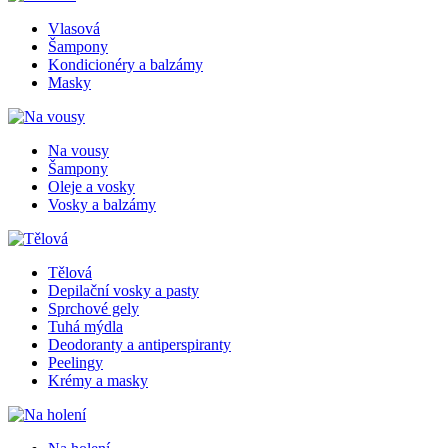
Vlasová
Šampony
Kondicionéry a balzámy
Masky
Na vousy
Šampony
Oleje a vosky
Vosky a balzámy
Tělová
Depilační vosky a pasty
Sprchové gely
Tuhá mýdla
Deodoranty a antiperspiranty
Peelingy
Krémy a masky