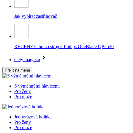
Jak vybírat zastřihovač
RECENZE: holicí strojek Philips OneBlade QP2530
Celý magazín
Přejít na menu
S výměnnými hlavicemi
Pro ženy
Pro muže
Jednorázová holítka
Pro ženy
Pro muže