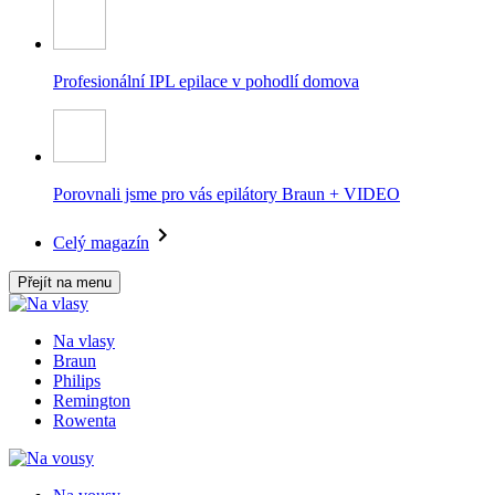
Profesionální IPL epilace v pohodlí domova
Porovnali jsme pro vás epilátory Braun + VIDEO
Celý magazín
Přejít na menu
Na vlasy
Braun
Philips
Remington
Rowenta