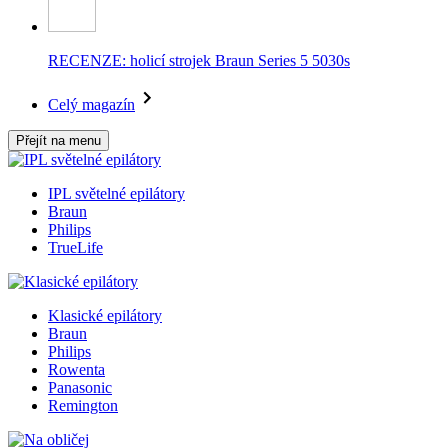
RECENZE: holicí strojek Braun Series 5 5030s
Celý magazín
Přejít na menu
IPL světelné epilátory
Braun
Philips
TrueLife
Klasické epilátory
Braun
Philips
Rowenta
Panasonic
Remington