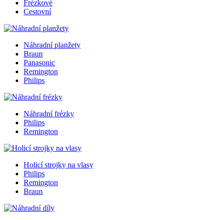
Frézkové
Cestovní
Náhradní planžety
Braun
Panasonic
Remington
Philips
Náhradní frézky
Philips
Remington
Holicí strojky na vlasy
Philips
Remington
Braun