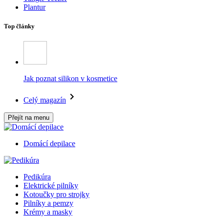
Plantur
Top články
Jak poznat silikon v kosmetice
Celý magazín
Přejít na menu
Domácí depilace
Pedikúra
Elektrické pilníky
Kotoučky pro strojky
Pilníky a pemzy
Krémy a masky