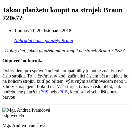
Jakou planžetu koupit na strojek Braun
720s7?
1 odpověď
,
20. listopadu 2018
Náhradní holicí planžety Braun
„Dobrý den, jakou planžetu mám koupit na strojek Braun 720s7?
“
Odpověď odborníka
Dobrý den, pro správné určení kompatibility je nutné znát typové
číslo strojku. To je čtyřmístný kód, začínající číslem pět a najdete ho
na holicím strojku buď po břitem, výsuvným zastřihovačem nebo u
zdířky k napájení. Pokud má Váš strojek typové číslo 5694, pak
potřebujete planžetu
70S
nebo
70B
, které se od sebe liší pouze
barvou.
odpověděla
Mgr. Andrea Ivaničová