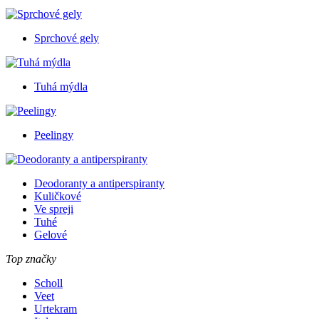
Sprchové gely
Tuhá mýdla
Peelingy
Deodoranty a antiperspiranty
Kuličkové
Ve spreji
Tuhé
Gelové
Top značky
Scholl
Veet
Urtekram