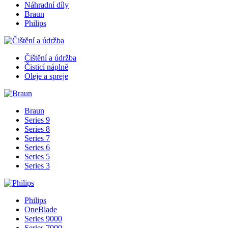
Náhradní díly
Braun
Philips
Čištění a údržba
Čisticí náplně
Oleje a spreje
Braun
Series 9
Series 8
Series 7
Series 6
Series 5
Series 3
Philips
OneBlade
Series 9000
Series 7000