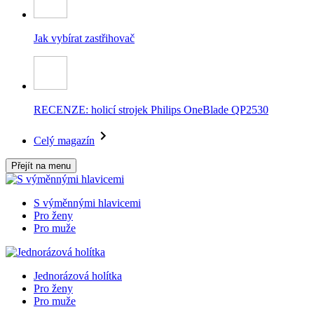
Jak vybírat zastřihovač
RECENZE: holicí strojek Philips OneBlade QP2530
Celý magazín
Přejít na menu
S výměnnými hlavicemi
Pro ženy
Pro muže
Jednorázová holítka
Pro ženy
Pro muže