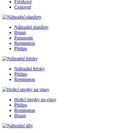
Frézkové
Cestovní
Náhradní planžety
Braun
Panasonic
Remington
Philips
Náhradní frézky
Philips
Remington
Holicí strojky na vlasy
Philips
Remington
Braun