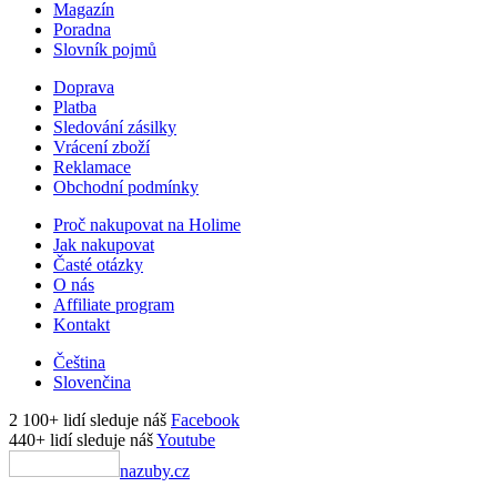
Magazín
Poradna
Slovník pojmů
Doprava
Platba
Sledování zásilky
Vrácení zboží
Reklamace
Obchodní podmínky
Proč nakupovat na Holime
Jak nakupovat
Časté otázky
O nás
Affiliate program
Kontakt
Čeština
Slovenčina
2 100+ lidí sleduje náš
Facebook
440+ lidí sleduje náš
Youtube
nazuby.cz