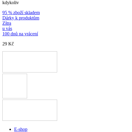
kdykoliv
95 % zboží skladem
Dárky k produktům
Zítra
u vás
100 dnů na vrácení
29 Kč
E-shop