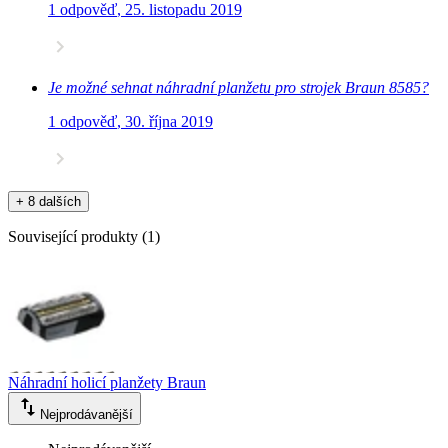
1 odpověď
,
25. listopadu 2019
Je možné sehnat náhradní planžetu pro strojek Braun 8585?
1 odpověď
,
30. října 2019
+ 8 dalších
Související produkty
(
1
)
Náhradní holicí planžety Braun
Nejprodávanější