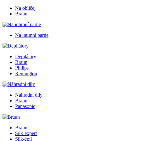
Na obličej
Braun
Na intimní partie
Depilátory
Braun
Philips
Remington
Náhradní díly
Braun
Panasonic
Braun
Silk-expert
Silk-épil