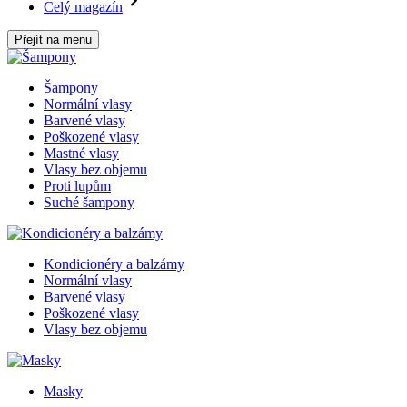
Celý magazín
Přejít na menu
Šampony
Normální vlasy
Barvené vlasy
Poškozené vlasy
Mastné vlasy
Vlasy bez objemu
Proti lupům
Suché šampony
Kondicionéry a balzámy
Normální vlasy
Barvené vlasy
Poškozené vlasy
Vlasy bez objemu
Masky