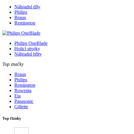
Náhradní díly
Philips
Braun
Remington
Philips OneBlade
Holicí strojky
Náhradní břity
Top značky
Braun
Philips
Remington
Rowenta
Eta
Panasonic
Gillette
Top články