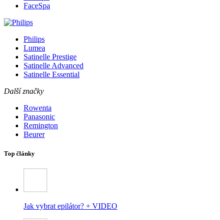
FaceSpa
Philips
Lumea
Satinelle Prestige
Satinelle Advanced
Satinelle Essential
Další značky
Rowenta
Panasonic
Remington
Beurer
Top články
Jak vybrat epilátor? + VIDEO