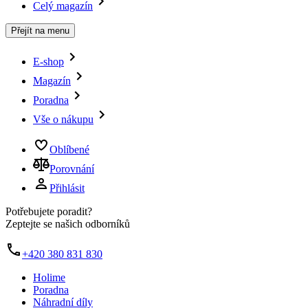
Celý magazín
Přejít na menu
E-shop
Magazín
Poradna
Vše o nákupu
Oblíbené
Porovnání
Přihlásit
Potřebujete poradit?
Zeptejte se našich odborníků
+420 380 831 830
Holime
Poradna
Náhradní díly