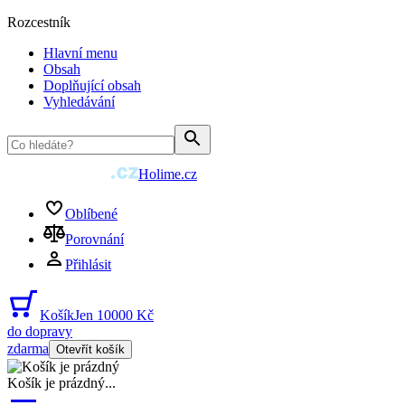
Rozcestník
Hlavní menu
Obsah
Doplňující obsah
Vyhledávání
Holime.cz
Oblíbené
Porovnání
Přihlásit
Košík
Jen 10000 Kč
do dopravy
zdarma
Otevřít košík
Košík je prázdný
...