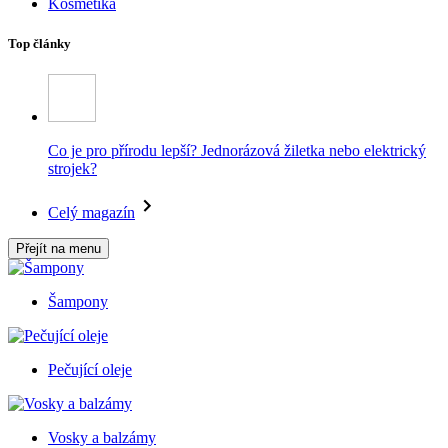
Kosmetika
Top články
Co je pro přírodu lepší? Jednorázová žiletka nebo elektrický
strojek?
Celý magazín
Přejít na menu
Šampony
Pečující oleje
Vosky a balzámy