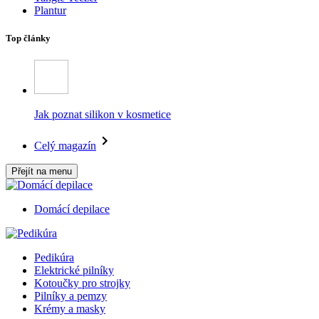
Plantur
Top články
Jak poznat silikon v kosmetice
Celý magazín
Přejít na menu
Domácí depilace
Pedikúra
Elektrické pilníky
Kotoučky pro strojky
Pilníky a pemzy
Krémy a masky