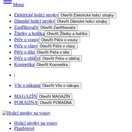
Menu
Elektrické holicí strojky
Otevřít
Elektrické holicí strojky
Dámské holicí strojky
Otevřít
Dámské holicí strojky
Zastřihovače
Otevřít
Zastřihovače
Žiletky a holítka
Otevřít
Žiletky a holítka
Péče o vousy
Otevřít
Péče o vousy
Péče o vlasy
Otevřít
Péče o vlasy
Péče o tělo
Otevřít
Péče o tělo
Péče o obličej
Otevřít
Péče o obličej
Kosmetika
Otevřít
Kosmetika
|
Vše o nákupu
Otevřít
Vše o nákupu
MAGAZÍN
Otevřít
MAGAZÍN
PORADNA
Otevřít
PORADNA
Holicí strojky na vousy
Planžetové