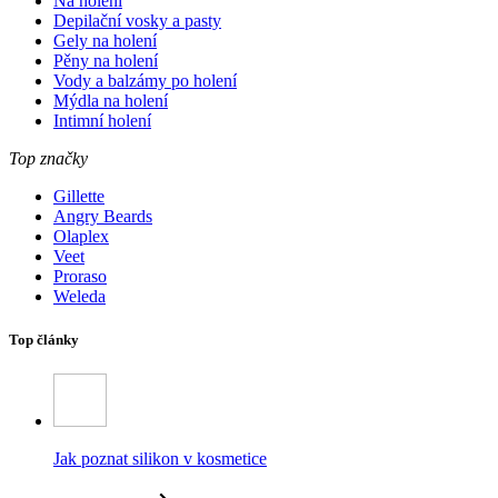
Na holení
Depilační vosky a pasty
Gely na holení
Pěny na holení
Vody a balzámy po holení
Mýdla na holení
Intimní holení
Top značky
Gillette
Angry Beards
Olaplex
Veet
Proraso
Weleda
Top články
Jak poznat silikon v kosmetice