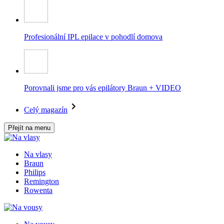
Profesionální IPL epilace v pohodlí domova
Porovnali jsme pro vás epilátory Braun + VIDEO
Celý magazín
Přejít na menu
Na vlasy
Braun
Philips
Remington
Rowenta