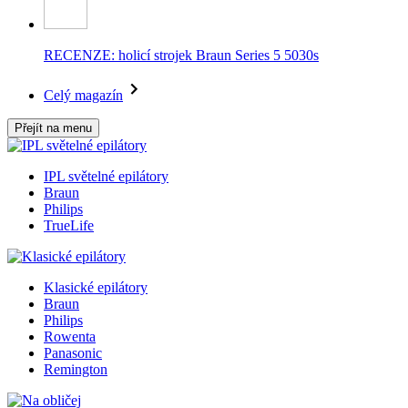
RECENZE: holicí strojek Braun Series 5 5030s
Celý magazín
Přejít na menu
IPL světelné epilátory
Braun
Philips
TrueLife
Klasické epilátory
Braun
Philips
Rowenta
Panasonic
Remington