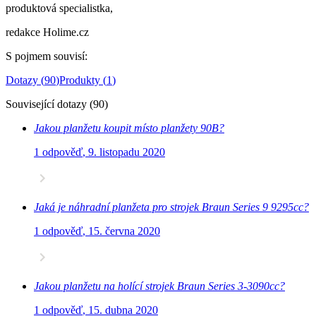
produktová specialistka,
redakce Holime.cz
S pojmem souvisí
:
Dotazy
(
90
)
Produkty
(
1
)
Související dotazy
(
90
)
Jakou planžetu koupit místo planžety 90B?
1 odpověď
,
9. listopadu 2020
Jaká je náhradní planžeta pro strojek Braun Series 9 9295cc?
1 odpověď
,
15. června 2020
Jakou planžetu na holící strojek Braun Series 3-3090cc?
1 odpověď
,
15. dubna 2020