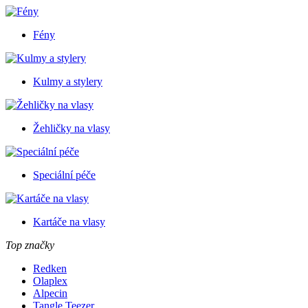
Fény
Kulmy a stylery
Žehličky na vlasy
Speciální péče
Kartáče na vlasy
Top značky
Redken
Olaplex
Alpecin
Tangle Teezer