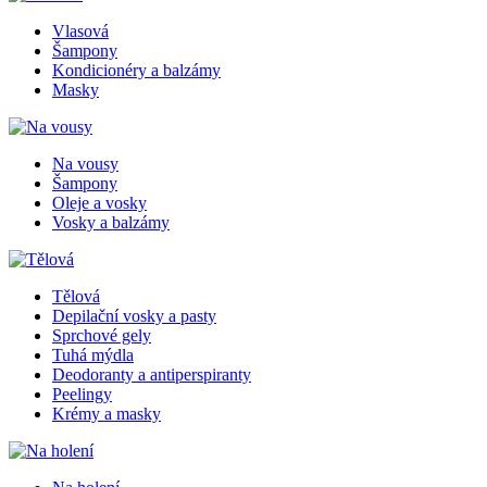
Vlasová
Šampony
Kondicionéry a balzámy
Masky
Na vousy
Šampony
Oleje a vosky
Vosky a balzámy
Tělová
Depilační vosky a pasty
Sprchové gely
Tuhá mýdla
Deodoranty a antiperspiranty
Peelingy
Krémy a masky