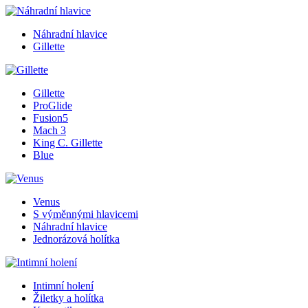
Náhradní hlavice
Gillette
Gillette
ProGlide
Fusion5
Mach 3
King C. Gillette
Blue
Venus
S výměnnými hlavicemi
Náhradní hlavice
Jednorázová holítka
Intimní holení
Žiletky a holítka