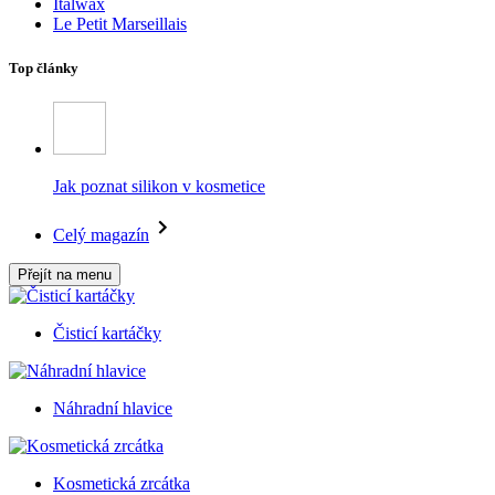
Italwax
Le Petit Marseillais
Top články
Jak poznat silikon v kosmetice
Celý magazín
Přejít na menu
Čisticí kartáčky
Náhradní hlavice
Kosmetická zrcátka