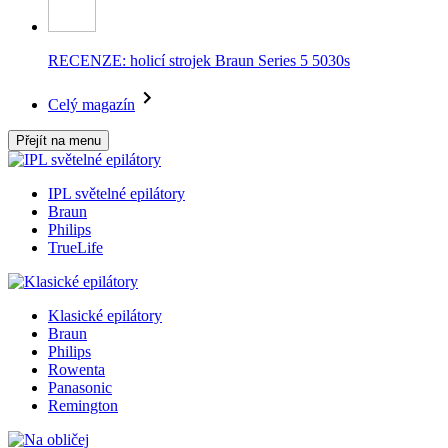
RECENZE: holicí strojek Braun Series 5 5030s
Celý magazín
Přejít na menu
IPL světelné epilátory
Braun
Philips
TrueLife
Klasické epilátory
Braun
Philips
Rowenta
Panasonic
Remington