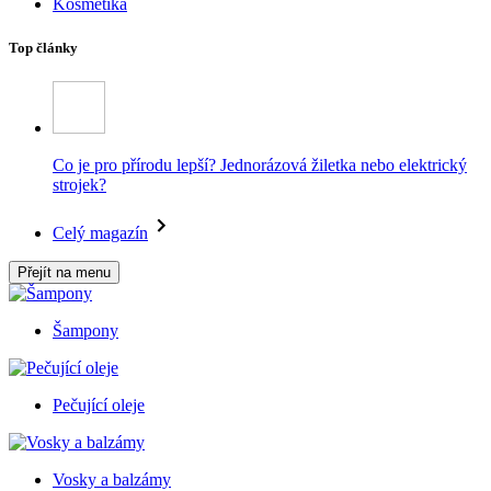
Kosmetika
Top články
Co je pro přírodu lepší? Jednorázová žiletka nebo elektrický
strojek?
Celý magazín
Přejít na menu
Šampony
Pečující oleje
Vosky a balzámy