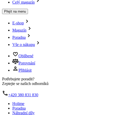
Celý magazín
Přejít na menu
E-shop
Magazín
Poradna
Vše o nákupu
Oblíbené
Porovnání
Přihlásit
Potřebujete poradit?
Zeptejte se našich odborníků
+420 380 831 830
Holime
Poradna
Náhradní díly