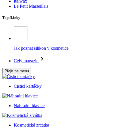
Italwax
Le Petit Marseillais
Top články
Jak poznat silikon v kosmetice
Celý magazín
Přejít na menu
Čisticí kartáčky
Náhradní hlavice
Kosmetická zrcátka