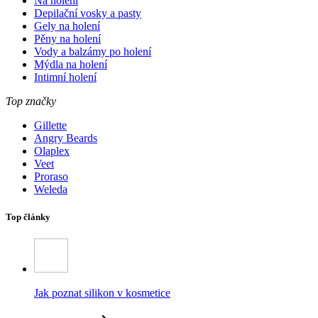
Na holení
Depilační vosky a pasty
Gely na holení
Pěny na holení
Vody a balzámy po holení
Mýdla na holení
Intimní holení
Top značky
Gillette
Angry Beards
Olaplex
Veet
Proraso
Weleda
Top články
Jak poznat silikon v kosmetice