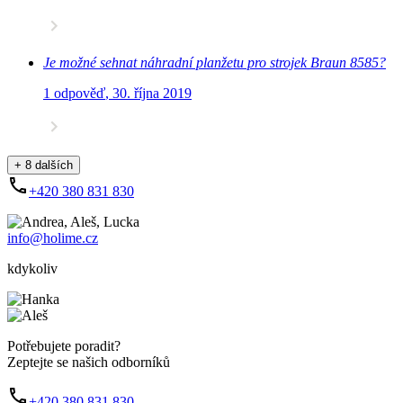
Je možné sehnat náhradní planžetu pro strojek Braun 8585?
1 odpověď
,
30. října 2019
+ 8 dalších
+420 380 831 830
info@holime.cz
kdykoliv
Potřebujete poradit?
Zeptejte se našich odborníků
+420 380 831 830