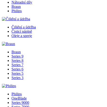
Náhradní díly
Braun
Philips
Čištění a údržba
Čisticí náplně
Oleje a spreje
Braun
Series 9
Series 8
Series 7
Series 6
Series 5
Series 3
Philips
OneBlade
Series 9000
Series 7000