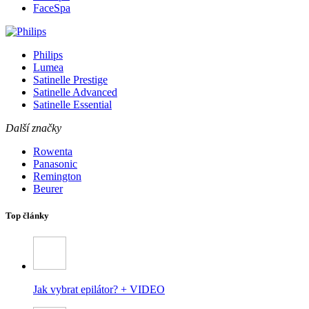
FaceSpa
Philips
Lumea
Satinelle Prestige
Satinelle Advanced
Satinelle Essential
Další značky
Rowenta
Panasonic
Remington
Beurer
Top články
Jak vybrat epilátor? + VIDEO