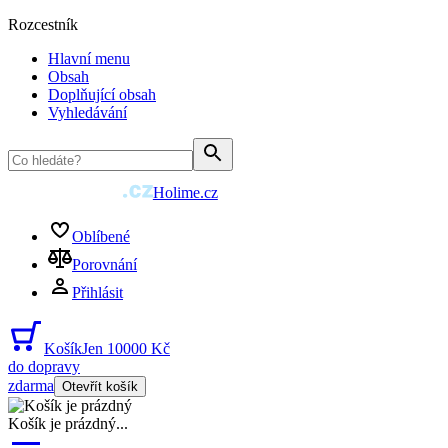
Rozcestník
Hlavní menu
Obsah
Doplňující obsah
Vyhledávání
Holime.cz
Oblíbené
Porovnání
Přihlásit
Košík
Jen 10000 Kč
do dopravy
zdarma
Otevřít košík
Košík je prázdný
...