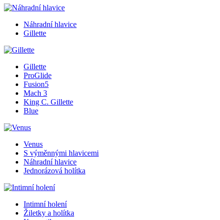
Náhradní hlavice
Gillette
Gillette
ProGlide
Fusion5
Mach 3
King C. Gillette
Blue
Venus
S výměnnými hlavicemi
Náhradní hlavice
Jednorázová holítka
Intimní holení
Žiletky a holítka