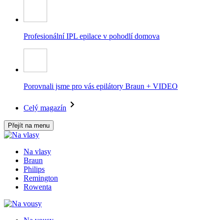
Profesionální IPL epilace v pohodlí domova
Porovnali jsme pro vás epilátory Braun + VIDEO
Celý magazín
Přejít na menu
Na vlasy
Braun
Philips
Remington
Rowenta