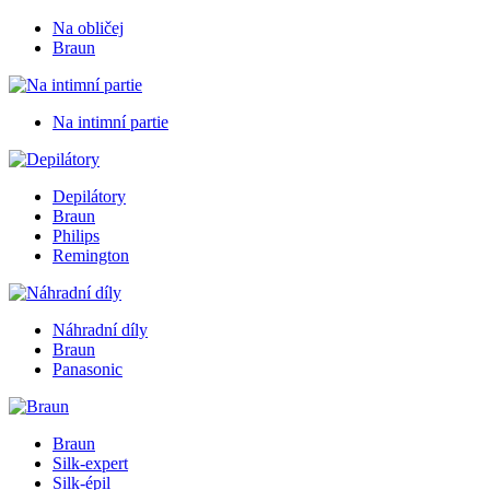
Na obličej
Braun
Na intimní partie
Depilátory
Braun
Philips
Remington
Náhradní díly
Braun
Panasonic
Braun
Silk-expert
Silk-épil