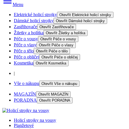
Menu
Elektrické holicí strojky
Otevřít
Elektrické holicí strojky
Dámské holicí strojky
Otevřít
Dámské holicí strojky
Zastřihovače
Otevřít
Zastřihovače
Žiletky a holítka
Otevřít
Žiletky a holítka
Péče o vousy
Otevřít
Péče o vousy
Péče o vlasy
Otevřít
Péče o vlasy
Péče o tělo
Otevřít
Péče o tělo
Péče o obličej
Otevřít
Péče o obličej
Kosmetika
Otevřít
Kosmetika
|
Vše o nákupu
Otevřít
Vše o nákupu
MAGAZÍN
Otevřít
MAGAZÍN
PORADNA
Otevřít
PORADNA
Holicí strojky na vousy
Planžetové