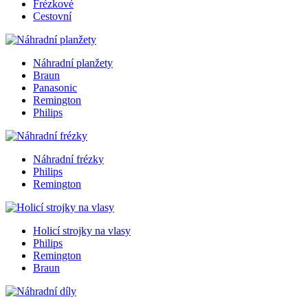
Frézkové
Cestovní
Náhradní planžety
Braun
Panasonic
Remington
Philips
Náhradní frézky
Philips
Remington
Holicí strojky na vlasy
Philips
Remington
Braun