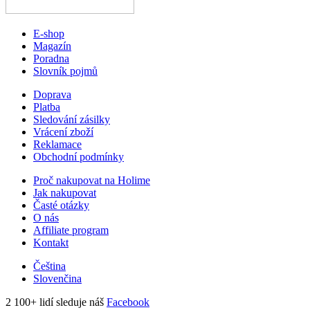
E-shop
Magazín
Poradna
Slovník pojmů
Doprava
Platba
Sledování zásilky
Vrácení zboží
Reklamace
Obchodní podmínky
Proč nakupovat na Holime
Jak nakupovat
Časté otázky
O nás
Affiliate program
Kontakt
Čeština
Slovenčina
2 100+ lidí sleduje náš
Facebook