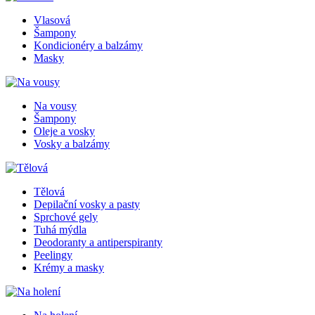
Vlasová
Šampony
Kondicionéry a balzámy
Masky
Na vousy
Šampony
Oleje a vosky
Vosky a balzámy
Tělová
Depilační vosky a pasty
Sprchové gely
Tuhá mýdla
Deodoranty a antiperspiranty
Peelingy
Krémy a masky