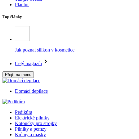
Plantur
Top články
Jak poznat silikon v kosmetice
Celý magazín
Přejít na menu
Domácí depilace
Pedikúra
Elektrické pilníky
Kotoučky pro strojky
Pilníky a pemzy
Krémy a masky