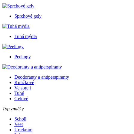
Sprchové gely
Tuhá mýdla
Peelingy
Deodoranty a antiperspiranty
Kuličkové
Ve spreji
Tuhé
Gelové
Top značky
Scholl
Veet
Urtekram