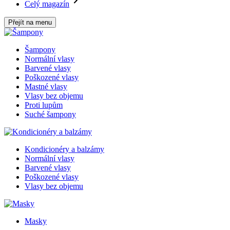
Celý magazín
Přejít na menu
Šampony
Normální vlasy
Barvené vlasy
Poškozené vlasy
Mastné vlasy
Vlasy bez objemu
Proti lupům
Suché šampony
Kondicionéry a balzámy
Normální vlasy
Barvené vlasy
Poškozené vlasy
Vlasy bez objemu
Masky