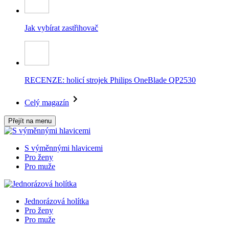
Jak vybírat zastřihovač
RECENZE: holicí strojek Philips OneBlade QP2530
Celý magazín
Přejít na menu
S výměnnými hlavicemi
Pro ženy
Pro muže
Jednorázová holítka
Pro ženy
Pro muže