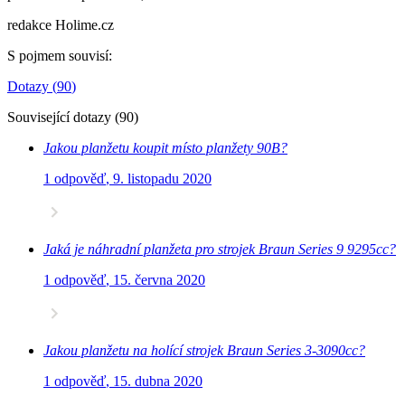
redakce Holime.cz
S pojmem souvisí
:
Dotazy
(
90
)
Související dotazy
(
90
)
Jakou planžetu koupit místo planžety 90B?
1 odpověď
,
9. listopadu 2020
Jaká je náhradní planžeta pro strojek Braun Series 9 9295cc?
1 odpověď
,
15. června 2020
Jakou planžetu na holící strojek Braun Series 3-3090cc?
1 odpověď
,
15. dubna 2020