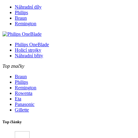
Náhradní díly
Philips
Braun
Remington
Philips OneBlade
Holicí strojky
Náhradní břity
Top značky
Braun
Philips
Remington
Rowenta
Eta
Panasonic
Gillette
Top články