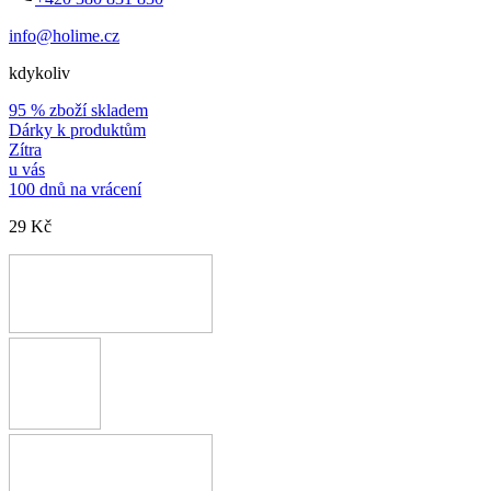
info@holime.cz
kdykoliv
95 % zboží skladem
Dárky k produktům
Zítra
u vás
100 dnů na vrácení
29 Kč