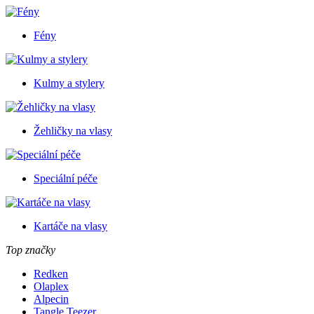
Fény
Kulmy a stylery
Žehličky na vlasy
Speciální péče
Kartáče na vlasy
Top značky
Redken
Olaplex
Alpecin
Tangle Teezer