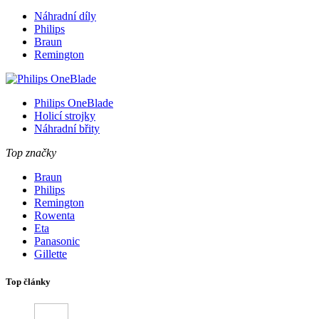
Náhradní díly
Philips
Braun
Remington
Philips OneBlade
Holicí strojky
Náhradní břity
Top značky
Braun
Philips
Remington
Rowenta
Eta
Panasonic
Gillette
Top články