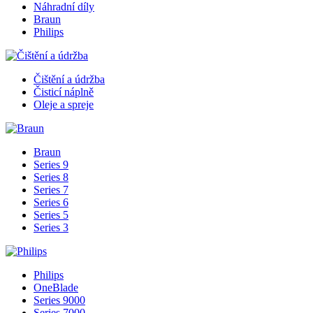
Náhradní díly
Braun
Philips
Čištění a údržba
Čisticí náplně
Oleje a spreje
Braun
Series 9
Series 8
Series 7
Series 6
Series 5
Series 3
Philips
OneBlade
Series 9000
Series 7000