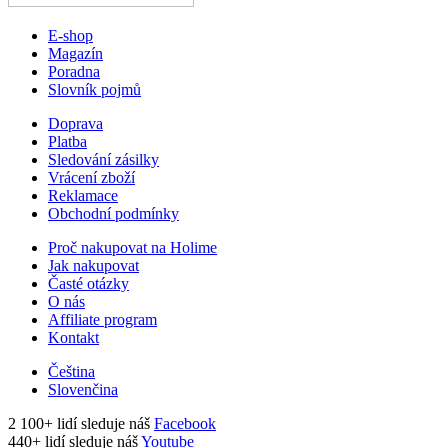
E-shop
Magazín
Poradna
Slovník pojmů
Doprava
Platba
Sledování zásilky
Vrácení zboží
Reklamace
Obchodní podmínky
Proč nakupovat na Holime
Jak nakupovat
Časté otázky
O nás
Affiliate program
Kontakt
Čeština
Slovenčina
2 100+ lidí sleduje náš
Facebook
440+ lidí sleduje náš
Youtube