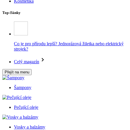
Kosmetika
Top články
Co je pro přírodu lepší? Jednorázová žiletka nebo elektrický
strojek?
Celý magazín
Přejít na menu
Šampony
Pečující oleje
Vosky a balzámy