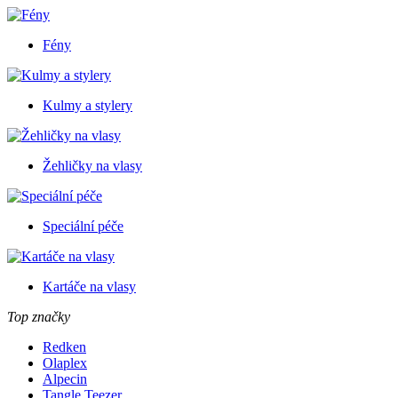
Fény
Kulmy a stylery
Žehličky na vlasy
Speciální péče
Kartáče na vlasy
Top značky
Redken
Olaplex
Alpecin
Tangle Teezer