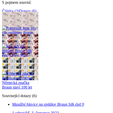
S pojmem souvisí
:
Články
(
3
)
Dotazy
(
6
)
Související články
(
3
)
Porovnali jsme pro vás
epilátory Braun
RECENZE: epilátor
Braun Silk épil 9 Flex
9010
Německá značka
Braun slaví 100 let
Související dotazy
(
6
)
Masážní hlavice na epilátor Braun Silk épil 9
1 odpověď
,
3. července 2023