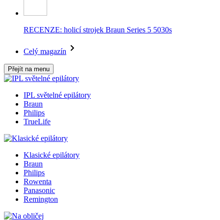
RECENZE: holicí strojek Braun Series 5 5030s
Celý magazín
Přejít na menu
IPL světelné epilátory
Braun
Philips
TrueLife
Klasické epilátory
Braun
Philips
Rowenta
Panasonic
Remington