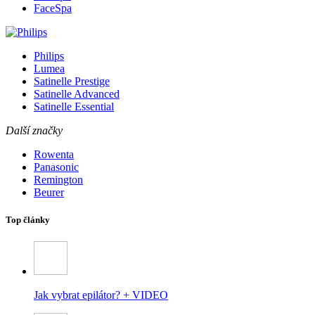
FaceSpa
Philips
Lumea
Satinelle Prestige
Satinelle Advanced
Satinelle Essential
Další značky
Rowenta
Panasonic
Remington
Beurer
Top články
Jak vybrat epilátor? + VIDEO