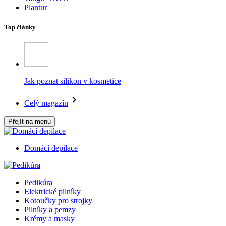
Plantur
Top články
Jak poznat silikon v kosmetice
Celý magazín
Přejít na menu
Domácí depilace
Pedikúra
Elektrické pilníky
Kotoučky pro strojky
Pilníky a pemzy
Krémy a masky