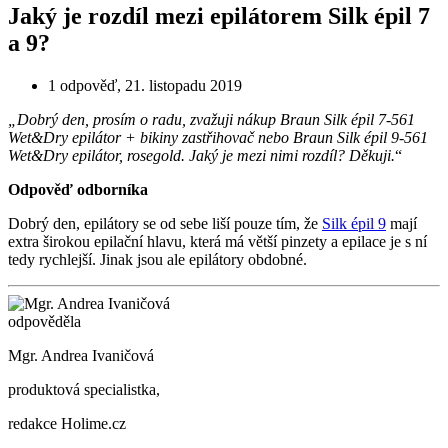
Jaký je rozdíl mezi epilátorem Silk épil 7
a 9?
1 odpověď
,
21. listopadu 2019
„Dobrý den, prosím o radu, zvažuji nákup Braun Silk épil 7-561
Wet&Dry epilátor + bikiny zastřihovač nebo Braun Silk épil 9-561
Wet&Dry epilátor, rosegold. Jaký je mezi nimi rozdíl? Děkuji.
“
Odpověď odborníka
Dobrý den, epilátory se od sebe liší pouze tím, že
Silk épil 9
mají
extra širokou epilační hlavu, která má větší pinzety a epilace je s ní
tedy rychlejší. Jinak jsou ale epilátory obdobné.
odpověděla
Mgr. Andrea Ivaničová
produktová specialistka,
redakce Holime.cz