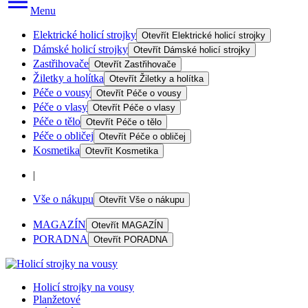
Menu
Elektrické holicí strojky
Otevřít
Elektrické holicí strojky
Dámské holicí strojky
Otevřít
Dámské holicí strojky
Zastřihovače
Otevřít
Zastřihovače
Žiletky a holítka
Otevřít
Žiletky a holítka
Péče o vousy
Otevřít
Péče o vousy
Péče o vlasy
Otevřít
Péče o vlasy
Péče o tělo
Otevřít
Péče o tělo
Péče o obličej
Otevřít
Péče o obličej
Kosmetika
Otevřít
Kosmetika
|
Vše o nákupu
Otevřít
Vše o nákupu
MAGAZÍN
Otevřít
MAGAZÍN
PORADNA
Otevřít
PORADNA
Holicí strojky na vousy
Planžetové