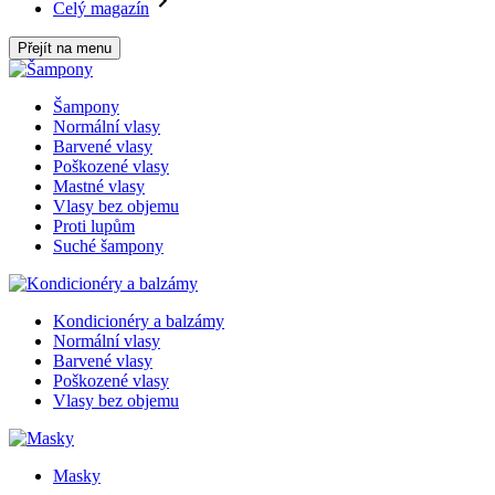
Celý magazín
Přejít na menu
Šampony
Normální vlasy
Barvené vlasy
Poškozené vlasy
Mastné vlasy
Vlasy bez objemu
Proti lupům
Suché šampony
Kondicionéry a balzámy
Normální vlasy
Barvené vlasy
Poškozené vlasy
Vlasy bez objemu
Masky