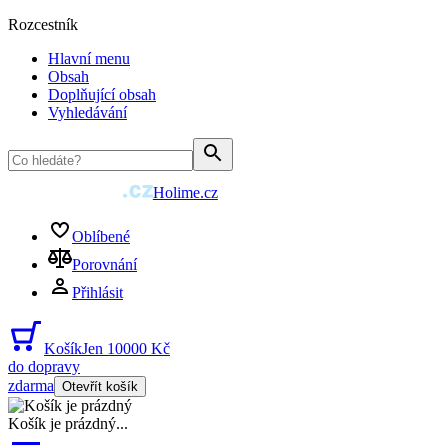
Rozcestník
Hlavní menu
Obsah
Doplňující obsah
Vyhledávání
Holime.cz
Oblíbené
Porovnání
Přihlásit
Košík
Jen 10000 Kč
do dopravy
zdarma
Otevřít košík
Košík je prázdný
...