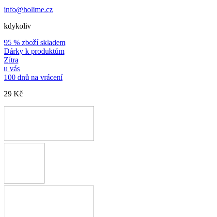
info@holime.cz
kdykoliv
95 % zboží skladem
Dárky k produktům
Zítra
u vás
100 dnů na vrácení
29 Kč