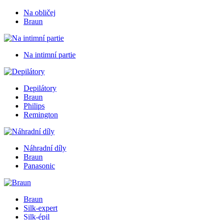
Na obličej
Braun
Na intimní partie
Depilátory
Braun
Philips
Remington
Náhradní díly
Braun
Panasonic
Braun
Silk-expert
Silk-épil