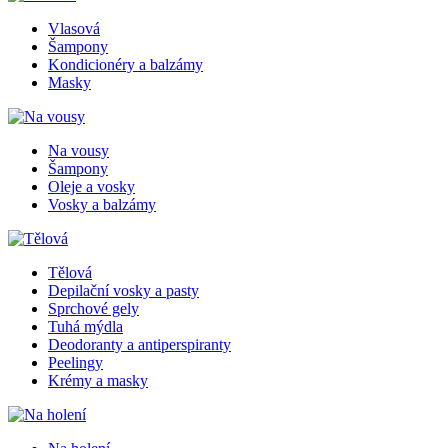
Vlasová
Šampony
Kondicionéry a balzámy
Masky
Na vousy
Šampony
Oleje a vosky
Vosky a balzámy
Tělová
Depilační vosky a pasty
Sprchové gely
Tuhá mýdla
Deodoranty a antiperspiranty
Peelingy
Krémy a masky