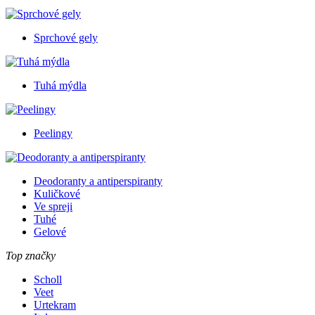
Sprchové gely
Tuhá mýdla
Peelingy
Deodoranty a antiperspiranty
Kuličkové
Ve spreji
Tuhé
Gelové
Top značky
Scholl
Veet
Urtekram