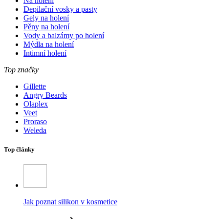
Na holení
Depilační vosky a pasty
Gely na holení
Pěny na holení
Vody a balzámy po holení
Mýdla na holení
Intimní holení
Top značky
Gillette
Angry Beards
Olaplex
Veet
Proraso
Weleda
Top články
Jak poznat silikon v kosmetice