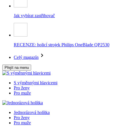
Jak vybírat zastřihovač
RECENZE: holicí strojek Philips OneBlade QP2530
Celý magazín
Přejít na menu
S výměnnými hlavicemi
Pro ženy
Pro muže
Jednorázová holítka
Pro ženy
Pro muže