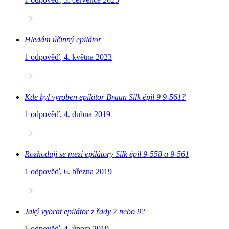
Hledám účinný epilátor
1 odpověď
,
4. května 2023
Kde byl vyroben epilátor Braun Silk épil 9 9-561?
1 odpověď
,
4. dubna 2019
Rozhoduji se mezi epilátory Silk épil 9-558 a 9-561
1 odpověď
,
6. března 2019
Jaký vybrat epilátor z řady 7 nebo 9?
1 odpověď
,
4. února 2019