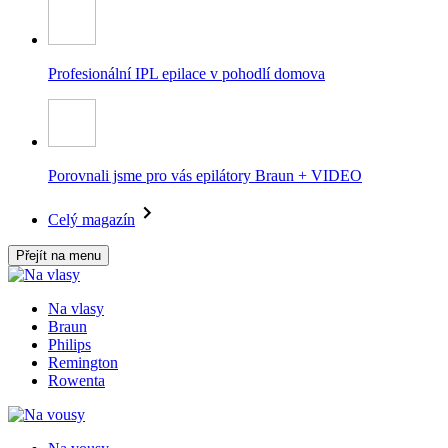
Profesionální IPL epilace v pohodlí domova
Porovnali jsme pro vás epilátory Braun + VIDEO
Celý magazín
Přejít na menu
Na vlasy
Braun
Philips
Remington
Rowenta