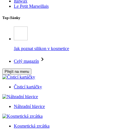
Italwax
Le Petit Marseillais
Top články
Jak poznat silikon v kosmetice
Celý magazín
Přejít na menu
Čisticí kartáčky
Náhradní hlavice
Kosmetická zrcátka