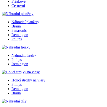
Frézkové
Cestovní
Náhradní planžety
Braun
Panasonic
Remington
Philips
Náhradní frézky
Philips
Remington
Holicí strojky na vlasy
Philips
Remington
Braun