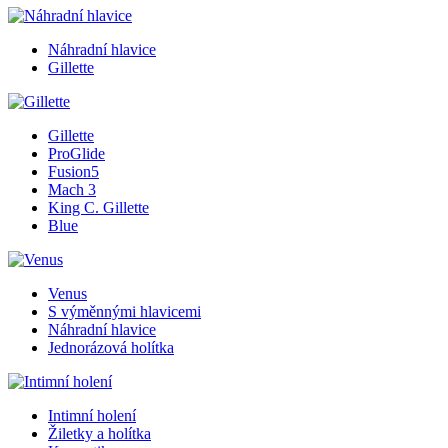
Náhradní hlavice
Gillette
Gillette
ProGlide
Fusion5
Mach 3
King C. Gillette
Blue
Venus
S výměnnými hlavicemi
Náhradní hlavice
Jednorázová holítka
Intimní holení
Žiletky a holítka