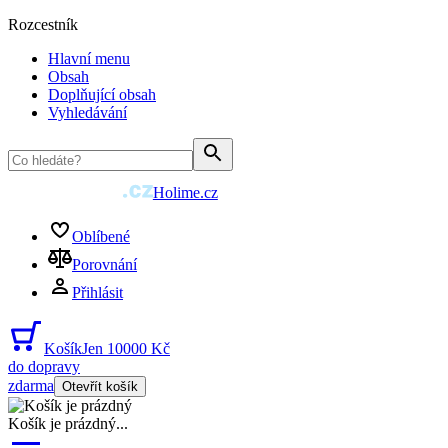
Rozcestník
Hlavní menu
Obsah
Doplňující obsah
Vyhledávání
Holime.cz
Oblíbené
Porovnání
Přihlásit
Košík
Jen 10000 Kč
do dopravy
zdarma
Otevřít košík
Košík je prázdný
...