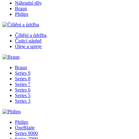
Náhradní díly
Braun
Philips
Čištění a údržba
Čisticí náplně
Oleje a spreje
Braun
Series 9
Series 8
Series 7
Series 6
Series 5
Series 3
Philips
OneBlade
Series 9000
Series 7000