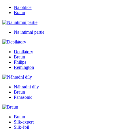
Na obličej
Braun
Na intimní partie
Depilátory
Braun
Philips
Remington
Náhradní díly
Braun
Panasonic
Braun
Silk-expert
Silk-épil