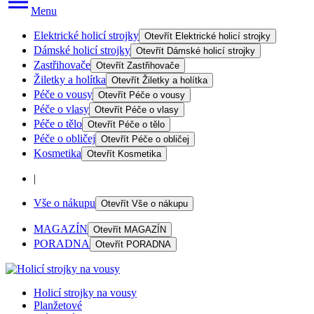
Menu
Elektrické holicí strojky
Otevřít
Elektrické holicí strojky
Dámské holicí strojky
Otevřít
Dámské holicí strojky
Zastřihovače
Otevřít
Zastřihovače
Žiletky a holítka
Otevřít
Žiletky a holítka
Péče o vousy
Otevřít
Péče o vousy
Péče o vlasy
Otevřít
Péče o vlasy
Péče o tělo
Otevřít
Péče o tělo
Péče o obličej
Otevřít
Péče o obličej
Kosmetika
Otevřít
Kosmetika
|
Vše o nákupu
Otevřít
Vše o nákupu
MAGAZÍN
Otevřít
MAGAZÍN
PORADNA
Otevřít
PORADNA
Holicí strojky na vousy
Planžetové