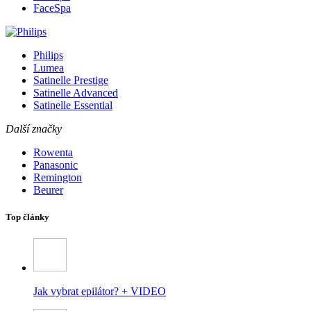
FaceSpa
Philips
Lumea
Satinelle Prestige
Satinelle Advanced
Satinelle Essential
Další značky
Rowenta
Panasonic
Remington
Beurer
Top články
Jak vybrat epilátor? + VIDEO