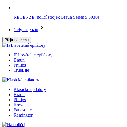
RECENZE: holicí strojek Braun Series 5 5030s
Celý magazín
Přejít na menu
IPL světelné epilátory
Braun
Philips
TrueLife
Klasické epilátory
Braun
Philips
Rowenta
Panasonic
Remington