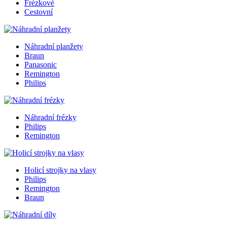
Frézkové
Cestovní
Náhradní planžety
Braun
Panasonic
Remington
Philips
Náhradní frézky
Philips
Remington
Holicí strojky na vlasy
Philips
Remington
Braun