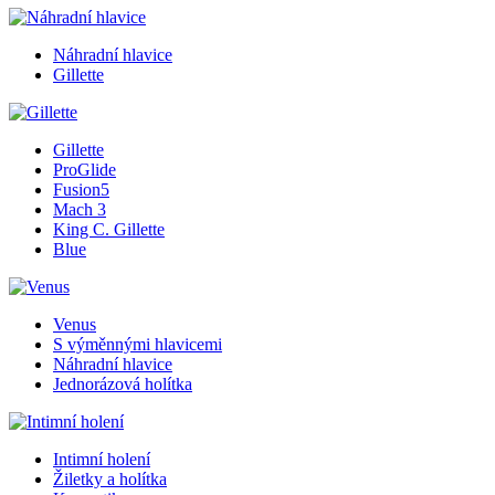
Náhradní hlavice
Gillette
Gillette
ProGlide
Fusion5
Mach 3
King C. Gillette
Blue
Venus
S výměnnými hlavicemi
Náhradní hlavice
Jednorázová holítka
Intimní holení
Žiletky a holítka