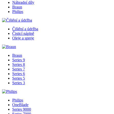
Náhradní díly
Braun
Philips
Čištění a údržba
Čisticí náplně
Oleje a spreje
Braun
Series 9
Series 8
Series 7
Series 6
Series 5
Series 3
Philips
OneBlade
Series 9000
Series 7000