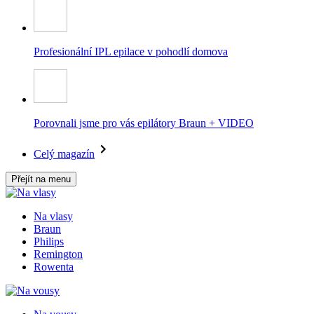
Profesionální IPL epilace v pohodlí domova
Porovnali jsme pro vás epilátory Braun + VIDEO
Celý magazín
Přejít na menu
Na vlasy
Braun
Philips
Remington
Rowenta