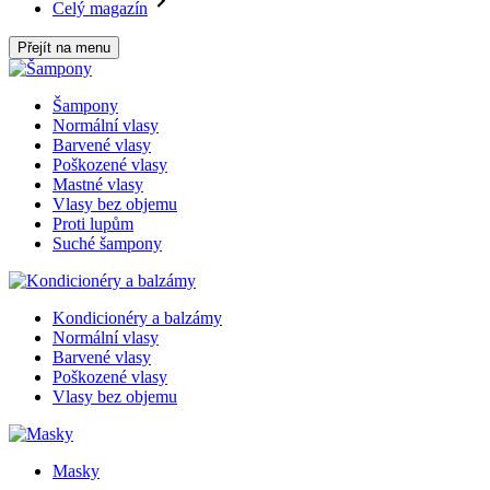
Celý magazín
Přejít na menu
Šampony
Normální vlasy
Barvené vlasy
Poškozené vlasy
Mastné vlasy
Vlasy bez objemu
Proti lupům
Suché šampony
Kondicionéry a balzámy
Normální vlasy
Barvené vlasy
Poškozené vlasy
Vlasy bez objemu
Masky