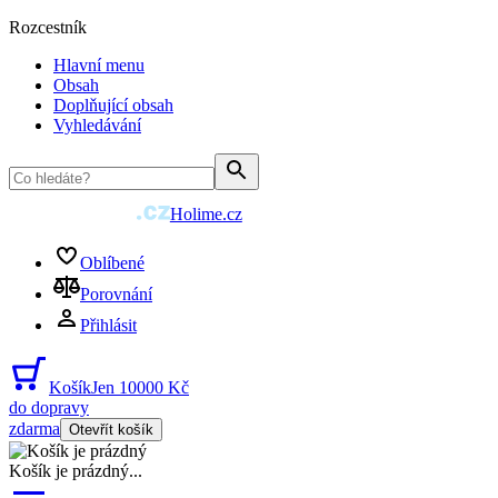
Rozcestník
Hlavní menu
Obsah
Doplňující obsah
Vyhledávání
Holime.cz
Oblíbené
Porovnání
Přihlásit
Košík
Jen 10000 Kč
do dopravy
zdarma
Otevřít košík
Košík je prázdný
...