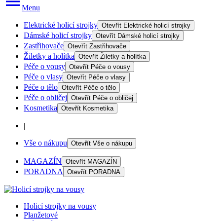
Menu
Elektrické holicí strojky
Otevřít
Elektrické holicí strojky
Dámské holicí strojky
Otevřít
Dámské holicí strojky
Zastřihovače
Otevřít
Zastřihovače
Žiletky a holítka
Otevřít
Žiletky a holítka
Péče o vousy
Otevřít
Péče o vousy
Péče o vlasy
Otevřít
Péče o vlasy
Péče o tělo
Otevřít
Péče o tělo
Péče o obličej
Otevřít
Péče o obličej
Kosmetika
Otevřít
Kosmetika
|
Vše o nákupu
Otevřít
Vše o nákupu
MAGAZÍN
Otevřít
MAGAZÍN
PORADNA
Otevřít
PORADNA
Holicí strojky na vousy
Planžetové