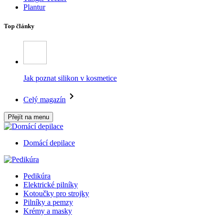
Plantur
Top články
Jak poznat silikon v kosmetice
Celý magazín
Přejít na menu
Domácí depilace
Pedikúra
Elektrické pilníky
Kotoučky pro strojky
Pilníky a pemzy
Krémy a masky