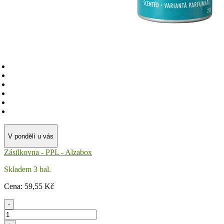
V pondělí u vás
Zásilkovna - PPL - Alzabox
Skladem 3 bal.
Cena:
59
,55 Kč
-