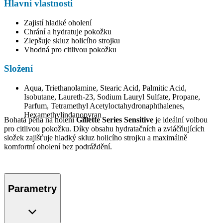
Hlavní vlastnosti
Zajistí hladké oholení
Chrání a hydratuje pokožku
Zlepšuje skluz holicího strojku
Vhodná pro citlivou pokožku
Složení
Aqua, Triethanolamine, Stearic Acid, Palmitic Acid,
Isobutane, Laureth-23, Sodium Lauryl Sulfate, Propane,
Parfum, Tetramethyl Acetyloctahydronaphthalenes,
Hexamethylindanopyran
Bohatá pěna na holení
Gillette Series Sensitive
je ideální volbou
pro citlivou pokožku. Díky obsahu hydratačních a zvláčňujících
složek zajišťuje hladký skluz holicího strojku a maximálně
komfortní oholení bez podráždění.
Parametry