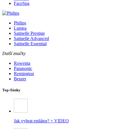
FaceSpa
Philips
Lumea
Satinelle Prestige
Satinelle Advanced
Satinelle Essential
Další značky
Rowenta
Panasonic
Remington
Beurer
Top články
Jak vybrat epilátor? + VIDEO