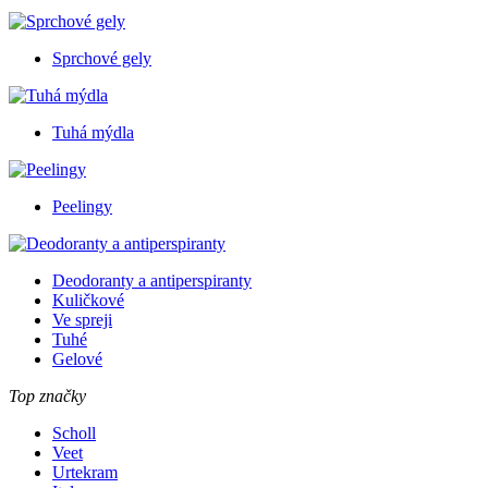
Sprchové gely
Tuhá mýdla
Peelingy
Deodoranty a antiperspiranty
Kuličkové
Ve spreji
Tuhé
Gelové
Top značky
Scholl
Veet
Urtekram