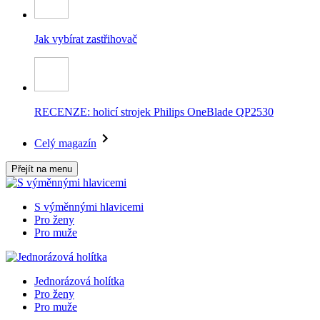
Jak vybírat zastřihovač
RECENZE: holicí strojek Philips OneBlade QP2530
Celý magazín
Přejít na menu
S výměnnými hlavicemi
Pro ženy
Pro muže
Jednorázová holítka
Pro ženy
Pro muže