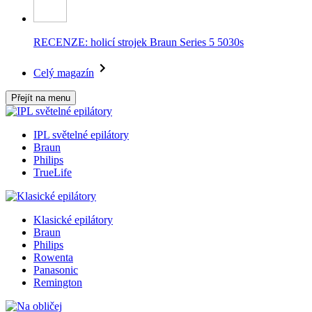
RECENZE: holicí strojek Braun Series 5 5030s
Celý magazín
Přejít na menu
IPL světelné epilátory
Braun
Philips
TrueLife
Klasické epilátory
Braun
Philips
Rowenta
Panasonic
Remington