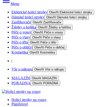
Menu
Elektrické holicí strojky
Otevřít
Elektrické holicí strojky
Dámské holicí strojky
Otevřít
Dámské holicí strojky
Zastřihovače
Otevřít
Zastřihovače
Žiletky a holítka
Otevřít
Žiletky a holítka
Péče o vousy
Otevřít
Péče o vousy
Péče o vlasy
Otevřít
Péče o vlasy
Péče o tělo
Otevřít
Péče o tělo
Péče o obličej
Otevřít
Péče o obličej
Kosmetika
Otevřít
Kosmetika
|
Vše o nákupu
Otevřít
Vše o nákupu
MAGAZÍN
Otevřít
MAGAZÍN
PORADNA
Otevřít
PORADNA
Holicí strojky na vousy
Planžetové