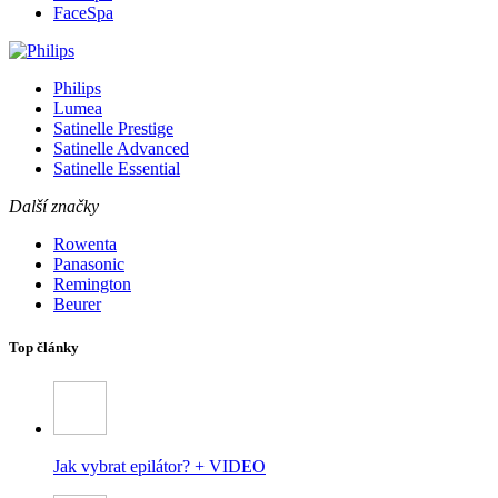
FaceSpa
Philips
Lumea
Satinelle Prestige
Satinelle Advanced
Satinelle Essential
Další značky
Rowenta
Panasonic
Remington
Beurer
Top články
Jak vybrat epilátor? + VIDEO