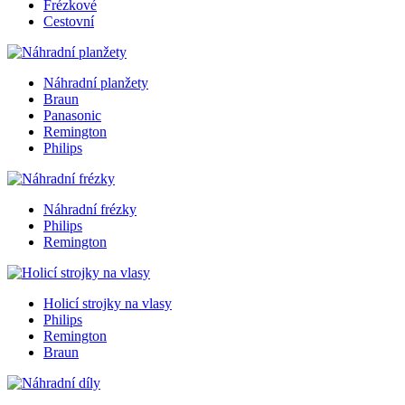
Frézkové
Cestovní
Náhradní planžety
Braun
Panasonic
Remington
Philips
Náhradní frézky
Philips
Remington
Holicí strojky na vlasy
Philips
Remington
Braun