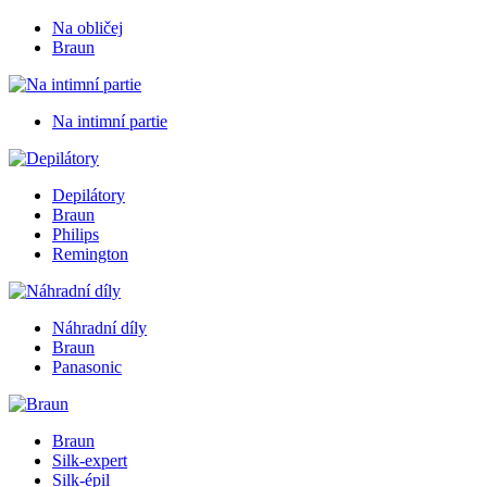
Na obličej
Braun
Na intimní partie
Depilátory
Braun
Philips
Remington
Náhradní díly
Braun
Panasonic
Braun
Silk-expert
Silk-épil