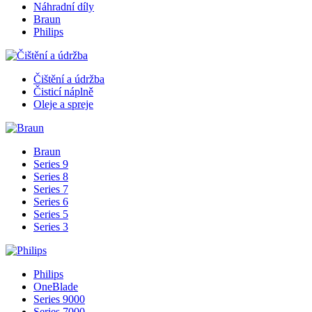
Náhradní díly
Braun
Philips
Čištění a údržba
Čisticí náplně
Oleje a spreje
Braun
Series 9
Series 8
Series 7
Series 6
Series 5
Series 3
Philips
OneBlade
Series 9000
Series 7000