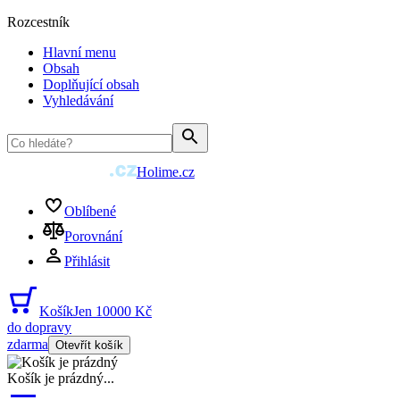
Rozcestník
Hlavní menu
Obsah
Doplňující obsah
Vyhledávání
Holime.cz
Oblíbené
Porovnání
Přihlásit
Košík
Jen 10000 Kč
do dopravy
zdarma
Otevřít košík
Košík je prázdný
...