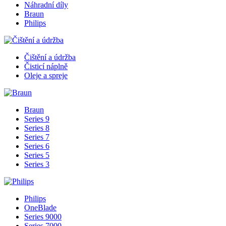
Náhradní díly
Braun
Philips
Čištění a údržba
Čisticí náplně
Oleje a spreje
Braun
Series 9
Series 8
Series 7
Series 6
Series 5
Series 3
Philips
OneBlade
Series 9000
Series 7000