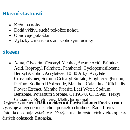
Hlavní vlastnosti
Krém na nohy
Dodá výživu suché pokožce nohou
Obnovuje pokožku
Výtažky z měsíčku s antiseptickými účinky
Složení
Aqua, Glycerin, Cetearyl Alcohol, Stearic Acid, Palmitic
Acid, Isopropyl Palmitate, Panthenol, Cyclopentasiloxane,
Benzyl Alcohol, Acrylates/C10-30 Alkyl Acrylate
Crosspolymer, Sodium Cetearyl Sulfate, Ethylhexylglycerin,
Parfum, Sodium HYdroxide, Menthol, Calendula Officinalis
Flower Extract, Mentha Piperita Leaf Water, Sodium
Benzoate, Potassium Sorbate, CI 19140, CI 15985, Hexyl
Cinnamal, Butylphenyl Methylpropional.
Regenerační krém
Natura Siberica Loves Estonia Foot Cream
vyživuje a regeneruje suchou pokožku chodidel. Řada Loves
Estonia obsahuje výtažky z léčivých rostlin rostoucích v ekologicky
čistých oblastech Estonska.