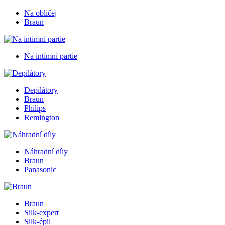
Na obličej
Braun
Na intimní partie
Depilátory
Braun
Philips
Remington
Náhradní díly
Braun
Panasonic
Braun
Silk-expert
Silk-épil