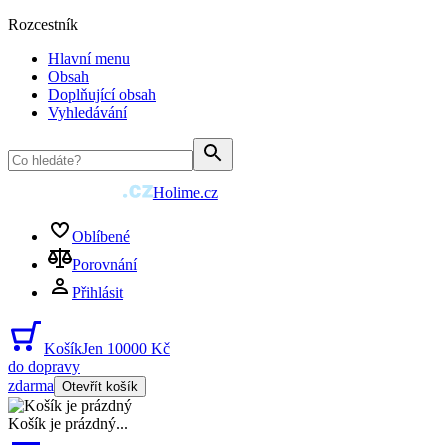
Rozcestník
Hlavní menu
Obsah
Doplňující obsah
Vyhledávání
Holime.cz
Oblíbené
Porovnání
Přihlásit
Košík
Jen 10000 Kč
do dopravy
zdarma
Otevřít košík
Košík je prázdný
...