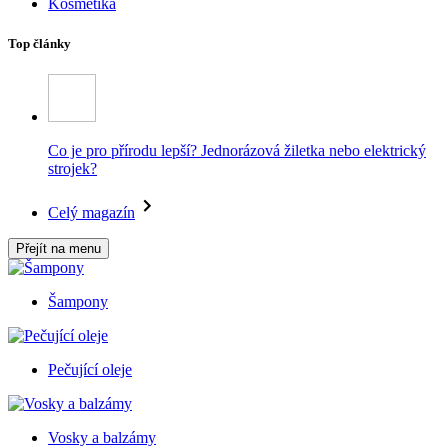
Kosmetika
Top články
Co je pro přírodu lepší? Jednorázová žiletka nebo elektrický
strojek?
Celý magazín
Přejít na menu
Šampony
Pečující oleje
Vosky a balzámy