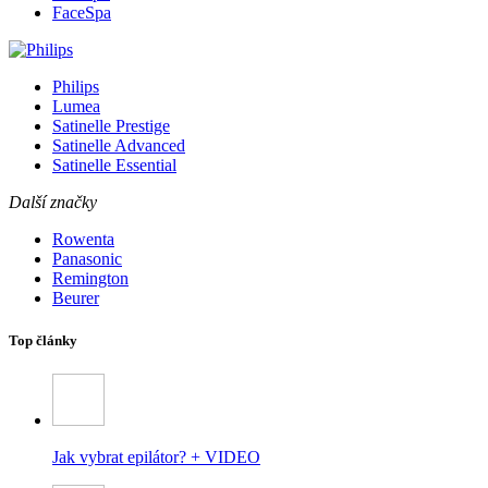
FaceSpa
Philips
Lumea
Satinelle Prestige
Satinelle Advanced
Satinelle Essential
Další značky
Rowenta
Panasonic
Remington
Beurer
Top články
Jak vybrat epilátor? + VIDEO