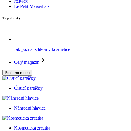
Italwax
Le Petit Marseillais
Top články
Jak poznat silikon v kosmetice
Celý magazín
Přejít na menu
Čisticí kartáčky
Náhradní hlavice
Kosmetická zrcátka