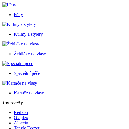
Fény
Kulmy a stylery
Žehličky na vlasy
Speciální péče
Kartáče na vlasy
Top značky
Redken
Olaplex
Alpecin
Tangle Teezer