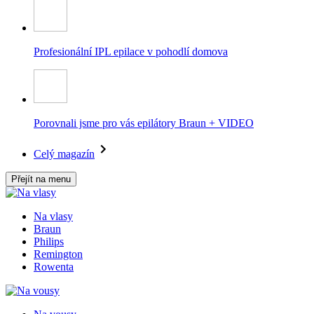
Profesionální IPL epilace v pohodlí domova
Porovnali jsme pro vás epilátory Braun + VIDEO
Celý magazín
Přejít na menu
Na vlasy
Braun
Philips
Remington
Rowenta