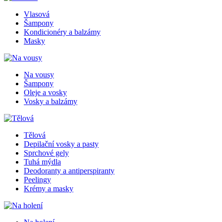
Vlasová
Šampony
Kondicionéry a balzámy
Masky
Na vousy
Šampony
Oleje a vosky
Vosky a balzámy
Tělová
Depilační vosky a pasty
Sprchové gely
Tuhá mýdla
Deodoranty a antiperspiranty
Peelingy
Krémy a masky