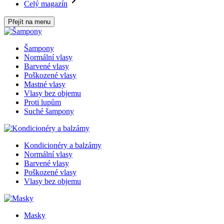
Celý magazín
Přejít na menu
Šampony
Normální vlasy
Barvené vlasy
Poškozené vlasy
Mastné vlasy
Vlasy bez objemu
Proti lupům
Suché šampony
Kondicionéry a balzámy
Normální vlasy
Barvené vlasy
Poškozené vlasy
Vlasy bez objemu
Masky