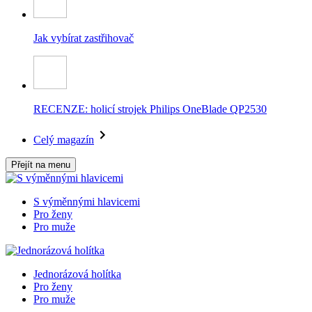
Jak vybírat zastřihovač
RECENZE: holicí strojek Philips OneBlade QP2530
Celý magazín
Přejít na menu
S výměnnými hlavicemi
Pro ženy
Pro muže
Jednorázová holítka
Pro ženy
Pro muže