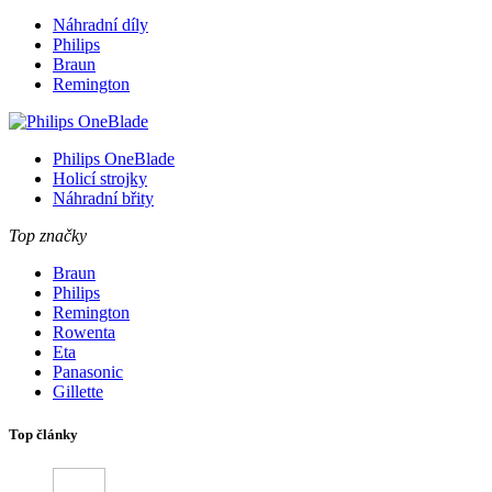
Náhradní díly
Philips
Braun
Remington
Philips OneBlade
Holicí strojky
Náhradní břity
Top značky
Braun
Philips
Remington
Rowenta
Eta
Panasonic
Gillette
Top články