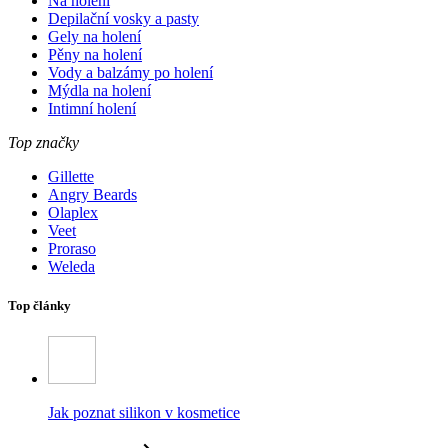
Na holení
Depilační vosky a pasty
Gely na holení
Pěny na holení
Vody a balzámy po holení
Mýdla na holení
Intimní holení
Top značky
Gillette
Angry Beards
Olaplex
Veet
Proraso
Weleda
Top články
Jak poznat silikon v kosmetice