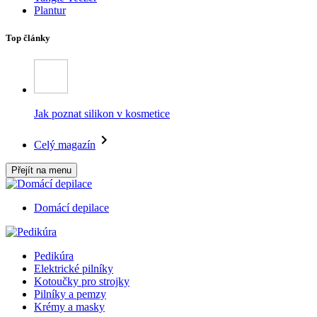
Plantur
Top články
Jak poznat silikon v kosmetice
Celý magazín
Přejít na menu
Domácí depilace
Pedikúra
Elektrické pilníky
Kotoučky pro strojky
Pilníky a pemzy
Krémy a masky