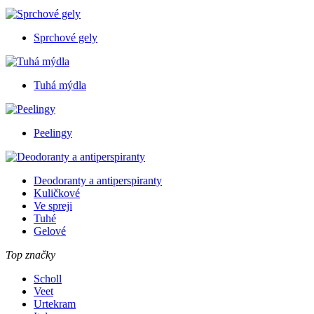
Sprchové gely
Tuhá mýdla
Peelingy
Deodoranty a antiperspiranty
Kuličkové
Ve spreji
Tuhé
Gelové
Top značky
Scholl
Veet
Urtekram