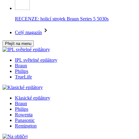
RECENZE: holicí strojek Braun Series 5 5030s
Celý magazín
Přejít na menu
IPL světelné epilátory
Braun
Philips
TrueLife
Klasické epilátory
Braun
Philips
Rowenta
Panasonic
Remington