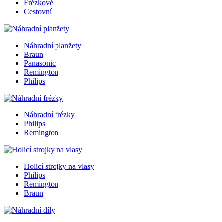
Frézkové
Cestovní
Náhradní planžety
Braun
Panasonic
Remington
Philips
Náhradní frézky
Philips
Remington
Holicí strojky na vlasy
Philips
Remington
Braun