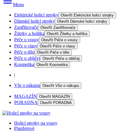
Menu
Elektrické holicí strojky
Otevřít
Elektrické holicí strojky
Dámské holicí strojky
Otevřít
Dámské holicí strojky
Zastřihovače
Otevřít
Zastřihovače
Žiletky a holítka
Otevřít
Žiletky a holítka
Péče o vousy
Otevřít
Péče o vousy
Péče o vlasy
Otevřít
Péče o vlasy
Péče o tělo
Otevřít
Péče o tělo
Péče o obličej
Otevřít
Péče o obličej
Kosmetika
Otevřít
Kosmetika
|
Vše o nákupu
Otevřít
Vše o nákupu
MAGAZÍN
Otevřít
MAGAZÍN
PORADNA
Otevřít
PORADNA
Holicí strojky na vousy
Planžetové