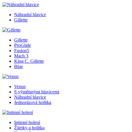
Náhradní hlavice
Gillette
Gillette
ProGlide
Fusion5
Mach 3
King C. Gillette
Blue
Venus
S výměnnými hlavicemi
Náhradní hlavice
Jednorázová holítka
Intimní holení
Žiletky a holítka