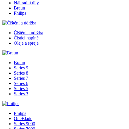
Náhradní díly
Braun
Philips
Čištění a údržba
Čisticí náplně
Oleje a spreje
Braun
Series 9
Series 8
Series 7
Series 6
Series 5
Series 3
Philips
OneBlade
Series 9000
Series 7000