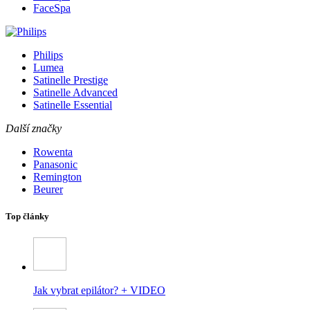
FaceSpa
Philips
Lumea
Satinelle Prestige
Satinelle Advanced
Satinelle Essential
Další značky
Rowenta
Panasonic
Remington
Beurer
Top články
Jak vybrat epilátor? + VIDEO