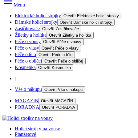
Menu
Elektrické holicí strojky
Otevřít
Elektrické holicí strojky
Dámské holicí strojky
Otevřít
Dámské holicí strojky
Zastřihovače
Otevřít
Zastřihovače
Žiletky a holítka
Otevřít
Žiletky a holítka
Péče o vousy
Otevřít
Péče o vousy
Péče o vlasy
Otevřít
Péče o vlasy
Péče o tělo
Otevřít
Péče o tělo
Péče o obličej
Otevřít
Péče o obličej
Kosmetika
Otevřít
Kosmetika
|
Vše o nákupu
Otevřít
Vše o nákupu
MAGAZÍN
Otevřít
MAGAZÍN
PORADNA
Otevřít
PORADNA
Holicí strojky na vousy
Planžetové