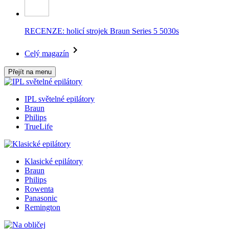
RECENZE: holicí strojek Braun Series 5 5030s
Celý magazín
Přejít na menu
IPL světelné epilátory
Braun
Philips
TrueLife
Klasické epilátory
Braun
Philips
Rowenta
Panasonic
Remington