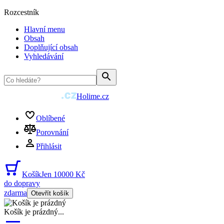
Rozcestník
Hlavní menu
Obsah
Doplňující obsah
Vyhledávání
Holime.cz
Oblíbené
Porovnání
Přihlásit
Košík
Jen 10000 Kč
do dopravy
zdarma
Otevřít košík
Košík je prázdný
...