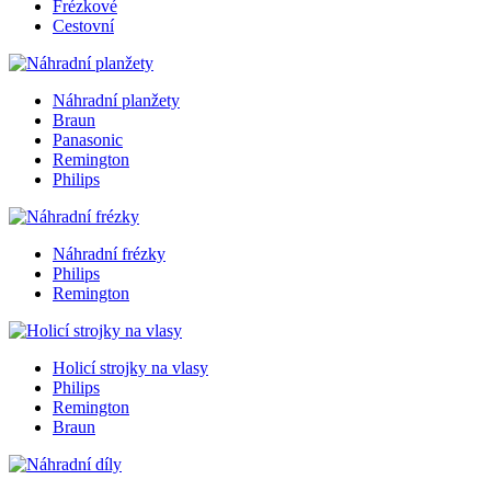
Frézkové
Cestovní
Náhradní planžety
Braun
Panasonic
Remington
Philips
Náhradní frézky
Philips
Remington
Holicí strojky na vlasy
Philips
Remington
Braun