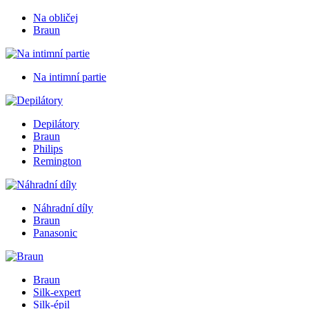
Na obličej
Braun
Na intimní partie
Depilátory
Braun
Philips
Remington
Náhradní díly
Braun
Panasonic
Braun
Silk-expert
Silk-épil