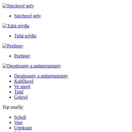
Sprchové gely
Tuhá mýdla
Peelingy
Deodoranty a antiperspiranty
Kuličkové
Ve spreji
Tuhé
Gelové
Top značky
Scholl
Veet
Urtekram