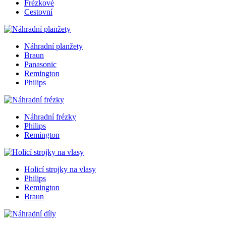
Frézkové
Cestovní
Náhradní planžety
Braun
Panasonic
Remington
Philips
Náhradní frézky
Philips
Remington
Holicí strojky na vlasy
Philips
Remington
Braun