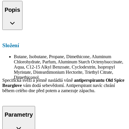
Popis
Složení
Butane, Isobutane, Propane, Dimethicone, Aluminum
Chlorohydrate, Parfum, Aluminum Starch Octenylsuccinate,
Aqua, C12-15 Alkyl Benzoate, Cyclodextrin, Isopropyl
Myristate, Disteardimonium Hectorite, Triethyl Citrate,
Dimethiconol.
Specifická svěží a jemně nasládlá vůně
antiperspirantu Old Spice
Bearglove
vám dodá sebevědomí. Antiperspirant navíc chrání
během celého dne před potem a zamezuje zápachu.
Parametry