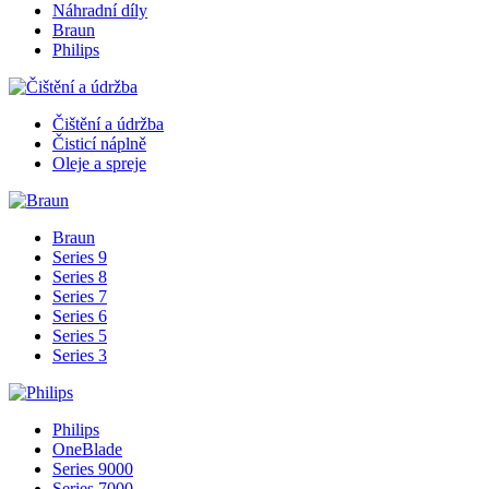
Náhradní díly
Braun
Philips
Čištění a údržba
Čisticí náplně
Oleje a spreje
Braun
Series 9
Series 8
Series 7
Series 6
Series 5
Series 3
Philips
OneBlade
Series 9000
Series 7000