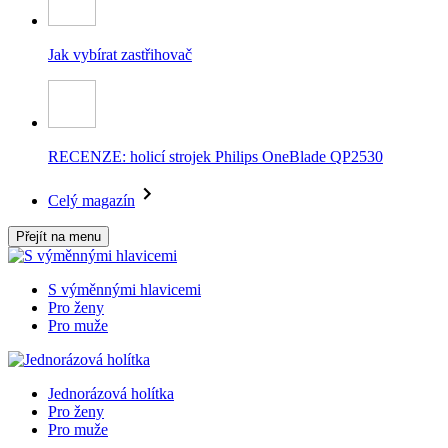
Jak vybírat zastřihovač
RECENZE: holicí strojek Philips OneBlade QP2530
Celý magazín
Přejít na menu
S výměnnými hlavicemi
Pro ženy
Pro muže
Jednorázová holítka
Pro ženy
Pro muže