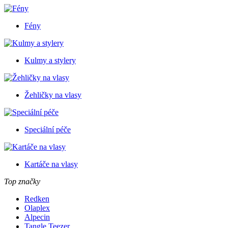
Fény
Kulmy a stylery
Žehličky na vlasy
Speciální péče
Kartáče na vlasy
Top značky
Redken
Olaplex
Alpecin
Tangle Teezer