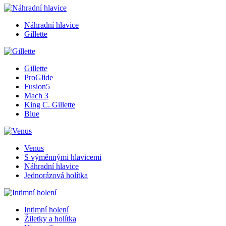
Náhradní hlavice
Gillette
Gillette
ProGlide
Fusion5
Mach 3
King C. Gillette
Blue
Venus
S výměnnými hlavicemi
Náhradní hlavice
Jednorázová holítka
Intimní holení
Žiletky a holítka