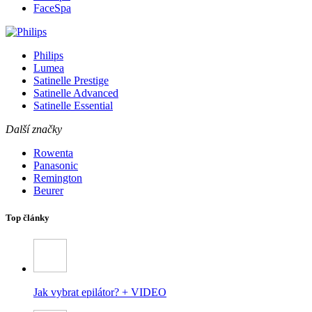
FaceSpa
Philips
Lumea
Satinelle Prestige
Satinelle Advanced
Satinelle Essential
Další značky
Rowenta
Panasonic
Remington
Beurer
Top články
Jak vybrat epilátor? + VIDEO