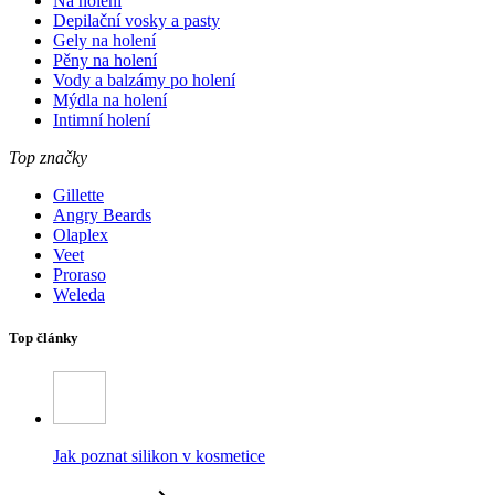
Na holení
Depilační vosky a pasty
Gely na holení
Pěny na holení
Vody a balzámy po holení
Mýdla na holení
Intimní holení
Top značky
Gillette
Angry Beards
Olaplex
Veet
Proraso
Weleda
Top články
Jak poznat silikon v kosmetice