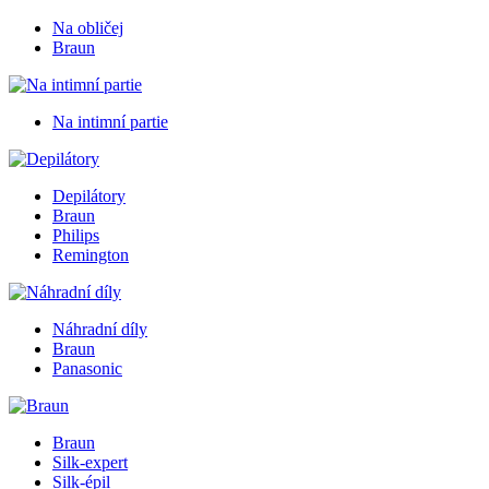
Na obličej
Braun
Na intimní partie
Depilátory
Braun
Philips
Remington
Náhradní díly
Braun
Panasonic
Braun
Silk-expert
Silk-épil