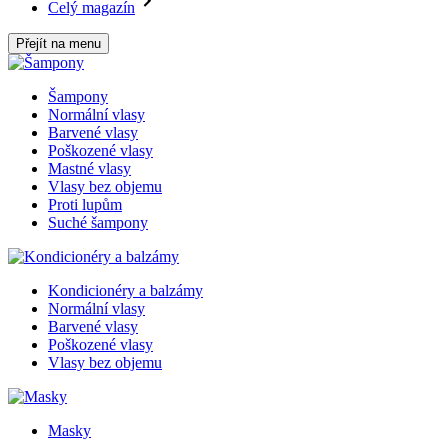
Celý magazín
Přejít na menu
Šampony
Normální vlasy
Barvené vlasy
Poškozené vlasy
Mastné vlasy
Vlasy bez objemu
Proti lupům
Suché šampony
Kondicionéry a balzámy
Normální vlasy
Barvené vlasy
Poškozené vlasy
Vlasy bez objemu
Masky