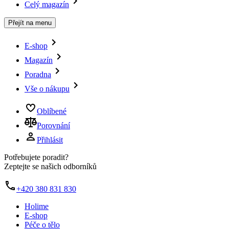
Celý magazín
Přejít na menu
E-shop
Magazín
Poradna
Vše o nákupu
Oblíbené
Porovnání
Přihlásit
Potřebujete poradit?
Zeptejte se našich odborníků
+420 380 831 830
Holime
E-shop
Péče o tělo