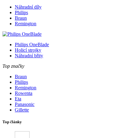
Náhradní díly
Philips
Braun
Remington
Philips OneBlade
Holicí strojky
Náhradní břity
Top značky
Braun
Philips
Remington
Rowenta
Eta
Panasonic
Gillette
Top články