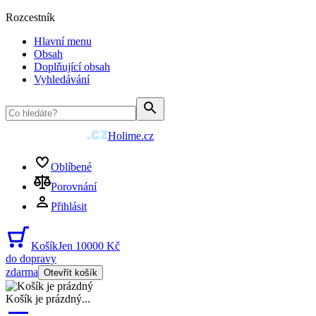
Rozcestník
Hlavní menu
Obsah
Doplňující obsah
Vyhledávání
Holime.cz
Oblíbené
Porovnání
Přihlásit
Košík
Jen 10000 Kč
do dopravy
zdarma
Otevřít košík
Košík je prázdný
...