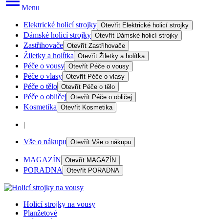
Menu
Elektrické holicí strojky
Otevřít
Elektrické holicí strojky
Dámské holicí strojky
Otevřít
Dámské holicí strojky
Zastřihovače
Otevřít
Zastřihovače
Žiletky a holítka
Otevřít
Žiletky a holítka
Péče o vousy
Otevřít
Péče o vousy
Péče o vlasy
Otevřít
Péče o vlasy
Péče o tělo
Otevřít
Péče o tělo
Péče o obličej
Otevřít
Péče o obličej
Kosmetika
Otevřít
Kosmetika
|
Vše o nákupu
Otevřít
Vše o nákupu
MAGAZÍN
Otevřít
MAGAZÍN
PORADNA
Otevřít
PORADNA
Holicí strojky na vousy
Planžetové