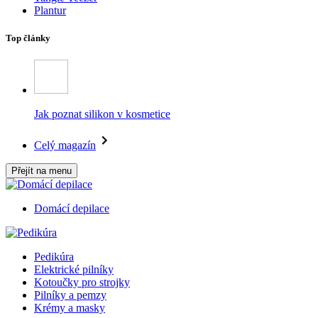
Plantur
Top články
Jak poznat silikon v kosmetice
Celý magazín
Přejít na menu
Domácí depilace
Pedikúra
Elektrické pilníky
Kotoučky pro strojky
Pilníky a pemzy
Krémy a masky