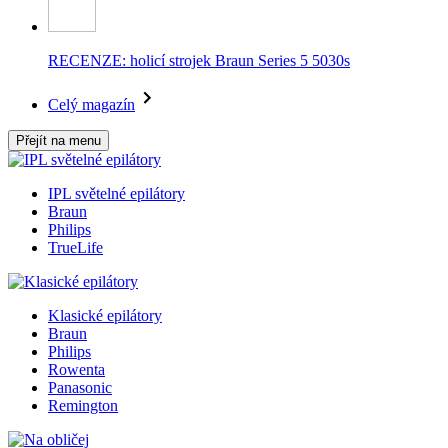
RECENZE: holicí strojek Braun Series 5 5030s
Celý magazín
Přejít na menu
IPL světelné epilátory
Braun
Philips
TrueLife
Klasické epilátory
Braun
Philips
Rowenta
Panasonic
Remington