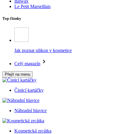
Italwax
Le Petit Marseillais
Top články
Jak poznat silikon v kosmetice
Celý magazín
Přejít na menu
Čisticí kartáčky
Náhradní hlavice
Kosmetická zrcátka