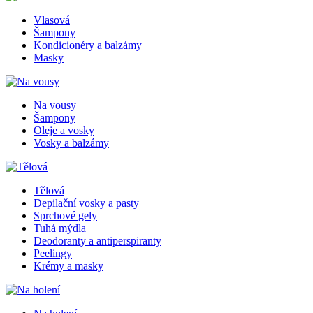
Vlasová
Šampony
Kondicionéry a balzámy
Masky
Na vousy
Šampony
Oleje a vosky
Vosky a balzámy
Tělová
Depilační vosky a pasty
Sprchové gely
Tuhá mýdla
Deodoranty a antiperspiranty
Peelingy
Krémy a masky