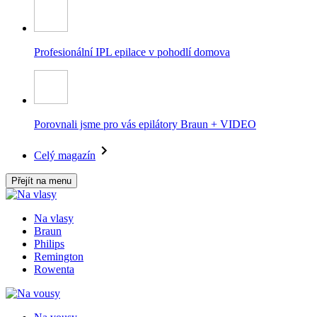
Profesionální IPL epilace v pohodlí domova
Porovnali jsme pro vás epilátory Braun + VIDEO
Celý magazín
Přejít na menu
Na vlasy
Braun
Philips
Remington
Rowenta