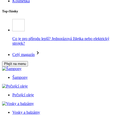
Kosmetika
Top články
Co je pro přírodu lepší? Jednorázová žiletka nebo elektrický
strojek?
Celý magazín
Přejít na menu
Šampony
Pečující oleje
Vosky a balzámy