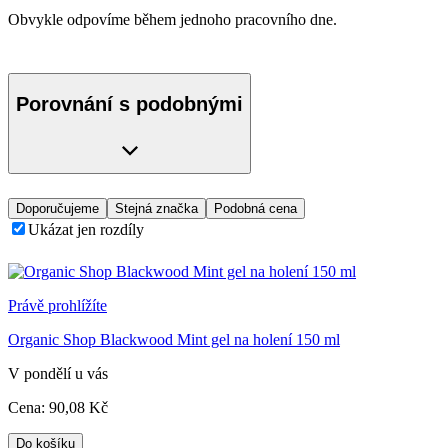
Obvykle odpovíme během jednoho pracovního dne.
Porovnání s podobnými
Doporučujeme
Stejná značka
Podobná cena
Ukázat jen rozdíly
Právě prohlížíte
Organic Shop Blackwood Mint gel na holení 150 ml
V pondělí u vás
Cena:
90
,08 Kč
Do košíku