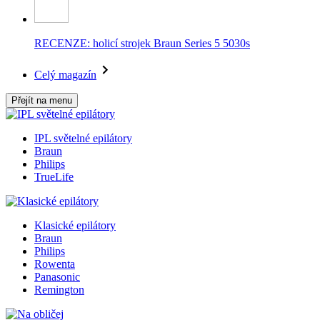
RECENZE: holicí strojek Braun Series 5 5030s
Celý magazín
Přejít na menu
IPL světelné epilátory
Braun
Philips
TrueLife
Klasické epilátory
Braun
Philips
Rowenta
Panasonic
Remington