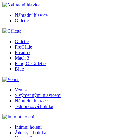
Náhradní hlavice
Gillette
Gillette
ProGlide
Fusion5
Mach 3
King C. Gillette
Blue
Venus
S výměnnými hlavicemi
Náhradní hlavice
Jednorázová holítka
Intimní holení
Žiletky a holítka