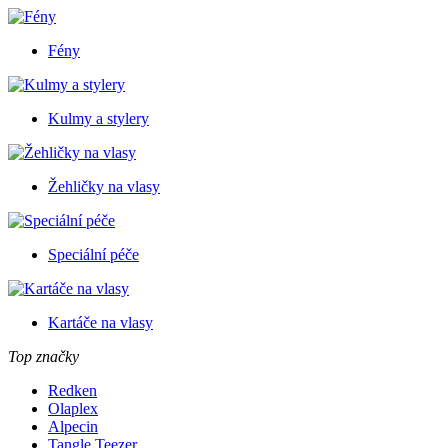
Fény
Kulmy a stylery
Žehličky na vlasy
Speciální péče
Kartáče na vlasy
Top značky
Redken
Olaplex
Alpecin
Tangle Teezer