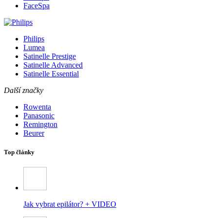
FaceSpa
Philips
Lumea
Satinelle Prestige
Satinelle Advanced
Satinelle Essential
Další značky
Rowenta
Panasonic
Remington
Beurer
Top články
Jak vybrat epilátor? + VIDEO