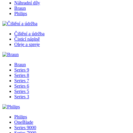
Náhradní díly
Braun
Philips
Čištění a údržba
Čisticí náplně
Oleje a spreje
Braun
Series 9
Series 8
Series 7
Series 6
Series 5
Series 3
Philips
OneBlade
Series 9000
Series 7000