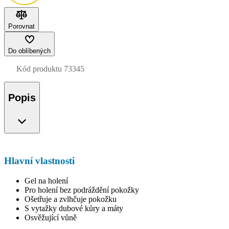
Porovnat
Do oblíbených
Kód produktu
73345
Popis
Hlavní vlastnosti
Gel na holení
Pro holení bez podráždění pokožky
Ošetřuje a zvlhčuje pokožku
S vytažky dubové kůry a máty
Osvěžující vůně