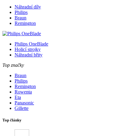
Náhradní díly
Philips
Braun
Remington
Philips OneBlade
Holicí strojky
Náhradní břity
Top značky
Braun
Philips
Remington
Rowenta
Eta
Panasonic
Gillette
Top články