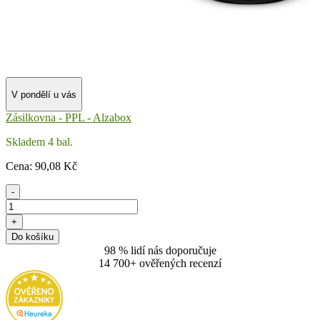
V pondělí u vás
Zásilkovna - PPL - Alzabox
Skladem 4 bal.
Cena:
90
,08 Kč
-
+
Do košíku
98 % lidí nás doporučuje
14 700+ ověřených recenzí