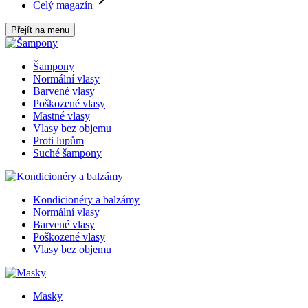
Celý magazín
Přejít na menu
Šampony
Normální vlasy
Barvené vlasy
Poškozené vlasy
Mastné vlasy
Vlasy bez objemu
Proti lupům
Suché šampony
Kondicionéry a balzámy
Normální vlasy
Barvené vlasy
Poškozené vlasy
Vlasy bez objemu
Masky