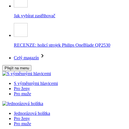
Jak vybírat zastřihovač
RECENZE: holicí strojek Philips OneBlade QP2530
Celý magazín
Přejít na menu
S výměnnými hlavicemi
Pro ženy
Pro muže
Jednorázová holítka
Pro ženy
Pro muže