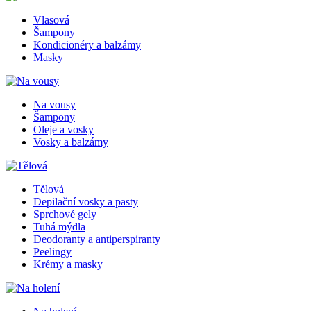
Vlasová
Šampony
Kondicionéry a balzámy
Masky
Na vousy
Šampony
Oleje a vosky
Vosky a balzámy
Tělová
Depilační vosky a pasty
Sprchové gely
Tuhá mýdla
Deodoranty a antiperspiranty
Peelingy
Krémy a masky