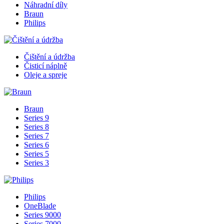
Náhradní díly
Braun
Philips
Čištění a údržba
Čisticí náplně
Oleje a spreje
Braun
Series 9
Series 8
Series 7
Series 6
Series 5
Series 3
Philips
OneBlade
Series 9000
Series 7000