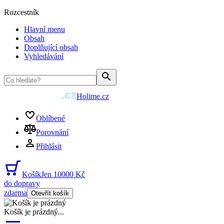
Rozcestník
Hlavní menu
Obsah
Doplňující obsah
Vyhledávání
Holime.cz
Oblíbené
Porovnání
Přihlásit
Košík
Jen 10000 Kč
do dopravy
zdarma
Otevřít košík
Košík je prázdný
...