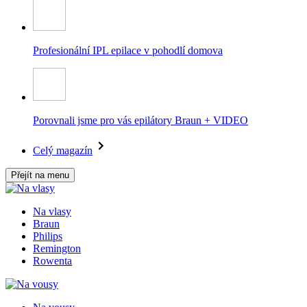
Profesionální IPL epilace v pohodlí domova
Porovnali jsme pro vás epilátory Braun + VIDEO
Celý magazín
Přejít na menu
Na vlasy
Braun
Philips
Remington
Rowenta