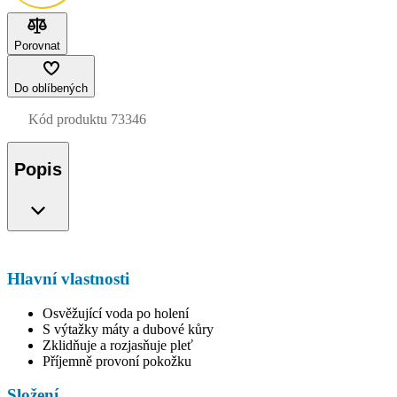
Porovnat
Do oblíbených
Kód produktu
73346
Popis
Hlavní vlastnosti
Osvěžující voda po holení
S výtažky máty a dubové kůry
Zklidňuje a rozjasňuje pleť
Příjemně provoní pokožku
Složení