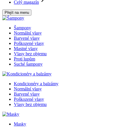
Celý magazín
Přejít na menu
Šampony
Normální vlasy
Barvené vlasy
Poškozené vlasy
Mastné vlasy
Vlasy bez objemu
Proti lupům
Suché šampony
Kondicionéry a balzámy
Normální vlasy
Barvené vlasy
Poškozené vlasy
Vlasy bez objemu
Masky