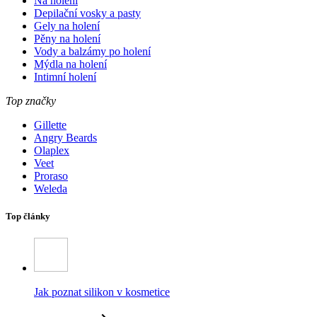
Na holení
Depilační vosky a pasty
Gely na holení
Pěny na holení
Vody a balzámy po holení
Mýdla na holení
Intimní holení
Top značky
Gillette
Angry Beards
Olaplex
Veet
Proraso
Weleda
Top články
Jak poznat silikon v kosmetice