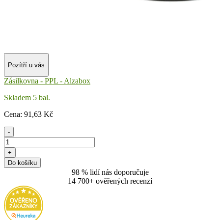
Pozítří u vás
Zásilkovna - PPL - Alzabox
Skladem 5 bal.
Cena:
91
,63 Kč
-
+
Do košíku
98 % lidí nás doporučuje
14 700+ ověřených recenzí