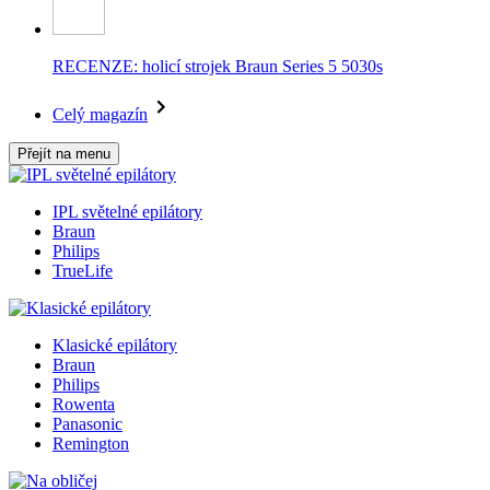
RECENZE: holicí strojek Braun Series 5 5030s
Celý magazín
Přejít na menu
IPL světelné epilátory
Braun
Philips
TrueLife
Klasické epilátory
Braun
Philips
Rowenta
Panasonic
Remington