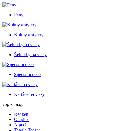
Fény
Kulmy a stylery
Žehličky na vlasy
Speciální péče
Kartáče na vlasy
Top značky
Redken
Olaplex
Alpecin
Tangle Teezer