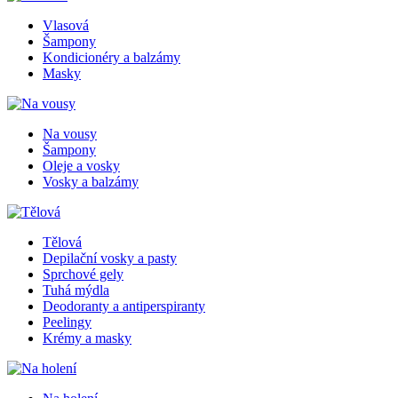
Vlasová
Šampony
Kondicionéry a balzámy
Masky
Na vousy
Šampony
Oleje a vosky
Vosky a balzámy
Tělová
Depilační vosky a pasty
Sprchové gely
Tuhá mýdla
Deodoranty a antiperspiranty
Peelingy
Krémy a masky