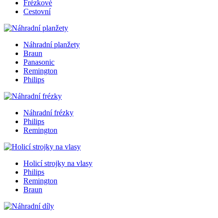
Frézkové
Cestovní
Náhradní planžety
Braun
Panasonic
Remington
Philips
Náhradní frézky
Philips
Remington
Holicí strojky na vlasy
Philips
Remington
Braun