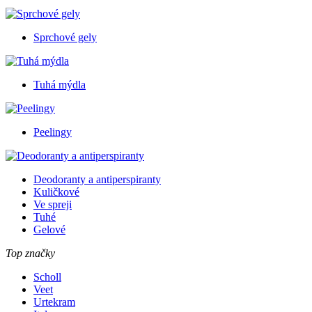
Sprchové gely
Tuhá mýdla
Peelingy
Deodoranty a antiperspiranty
Kuličkové
Ve spreji
Tuhé
Gelové
Top značky
Scholl
Veet
Urtekram