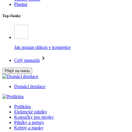
Plantur
Top články
Jak poznat silikon v kosmetice
Celý magazín
Přejít na menu
Domácí depilace
Pedikúra
Elektrické pilníky
Kotoučky pro strojky
Pilníky a pemzy
Krémy a masky