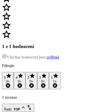
1
z 1 hodnocení
Všechna hodnocení jsou
ověřená
Filtrujte
5
4
3
2
1
0
×
0
×
0
×
0
×
1
×
1 recenze
Řadit
:
TOP