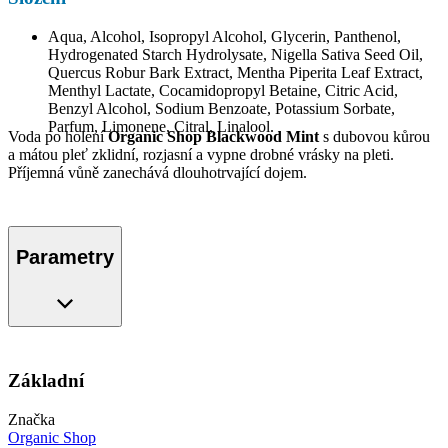
Aqua, Alcohol, Isopropyl Alcohol, Glycerin, Panthenol,
Hydrogenated Starch Hydrolysate, Nigella Sativa Seed Oil,
Quercus Robur Bark Extract, Mentha Piperita Leaf Extract,
Menthyl Lactate, Cocamidopropyl Betaine, Citric Acid,
Benzyl Alcohol, Sodium Benzoate, Potassium Sorbate,
Parfum, Limonene, Citral, Linalool.
Voda po holení
Organic Shop Blackwood Mint
s dubovou kůrou
a mátou pleť zklidní, rozjasní a vypne drobné vrásky na pleti.
Příjemná vůně zanechává dlouhotrvající dojem.
Parametry
Základní
Značka
Organic Shop