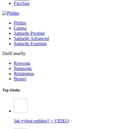
FaceSpa
Philips
Lumea
Satinelle Prestige
Satinelle Advanced
Satinelle Essential
Další značky
Rowenta
Panasonic
Remington
Beurer
Top články
Jak vybrat epilátor? + VIDEO