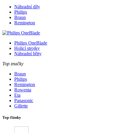
Náhradní díly
Philips
Braun
Remington
Philips OneBlade
Holicí strojky
Náhradní břity
Top značky
Braun
Philips
Remington
Rowenta
Eta
Panasonic
Gillette
Top články