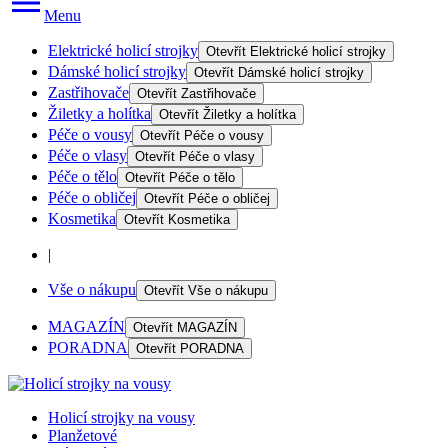
Menu
Elektrické holicí strojky
Otevřít
Elektrické holicí strojky
Dámské holicí strojky
Otevřít
Dámské holicí strojky
Zastřihovače
Otevřít
Zastřihovače
Žiletky a holítka
Otevřít
Žiletky a holítka
Péče o vousy
Otevřít
Péče o vousy
Péče o vlasy
Otevřít
Péče o vlasy
Péče o tělo
Otevřít
Péče o tělo
Péče o obličej
Otevřít
Péče o obličej
Kosmetika
Otevřít
Kosmetika
|
Vše o nákupu
Otevřít
Vše o nákupu
MAGAZÍN
Otevřít
MAGAZÍN
PORADNA
Otevřít
PORADNA
Holicí strojky na vousy
Planžetové