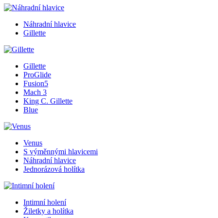
Náhradní hlavice
Gillette
Gillette
ProGlide
Fusion5
Mach 3
King C. Gillette
Blue
Venus
S výměnnými hlavicemi
Náhradní hlavice
Jednorázová holítka
Intimní holení
Žiletky a holítka