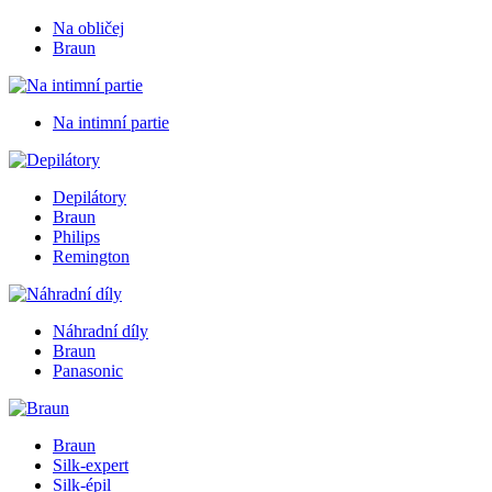
Na obličej
Braun
Na intimní partie
Depilátory
Braun
Philips
Remington
Náhradní díly
Braun
Panasonic
Braun
Silk-expert
Silk-épil