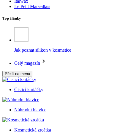
Italwax
Le Petit Marseillais
Top články
Jak poznat silikon v kosmetice
Celý magazín
Přejít na menu
Čisticí kartáčky
Náhradní hlavice
Kosmetická zrcátka