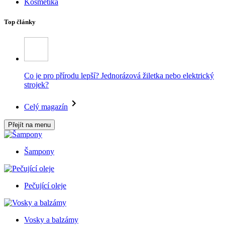
Kosmetika
Top články
Co je pro přírodu lepší? Jednorázová žiletka nebo elektrický
strojek?
Celý magazín
Přejít na menu
Šampony
Pečující oleje
Vosky a balzámy