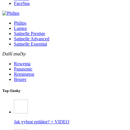
FaceSpa
Philips
Lumea
Satinelle Prestige
Satinelle Advanced
Satinelle Essential
Další značky
Rowenta
Panasonic
Remington
Beurer
Top články
Jak vybrat epilátor? + VIDEO