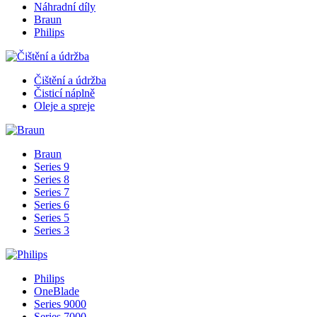
Náhradní díly
Braun
Philips
Čištění a údržba
Čisticí náplně
Oleje a spreje
Braun
Series 9
Series 8
Series 7
Series 6
Series 5
Series 3
Philips
OneBlade
Series 9000
Series 7000