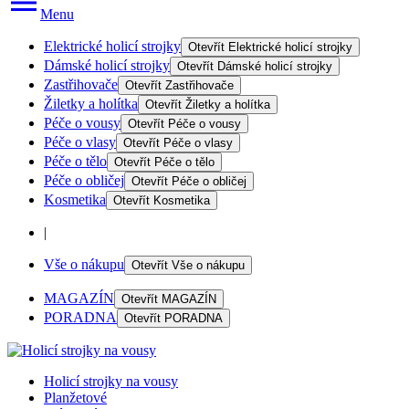
Menu
Elektrické holicí strojky
Otevřít
Elektrické holicí strojky
Dámské holicí strojky
Otevřít
Dámské holicí strojky
Zastřihovače
Otevřít
Zastřihovače
Žiletky a holítka
Otevřít
Žiletky a holítka
Péče o vousy
Otevřít
Péče o vousy
Péče o vlasy
Otevřít
Péče o vlasy
Péče o tělo
Otevřít
Péče o tělo
Péče o obličej
Otevřít
Péče o obličej
Kosmetika
Otevřít
Kosmetika
|
Vše o nákupu
Otevřít
Vše o nákupu
MAGAZÍN
Otevřít
MAGAZÍN
PORADNA
Otevřít
PORADNA
Holicí strojky na vousy
Planžetové