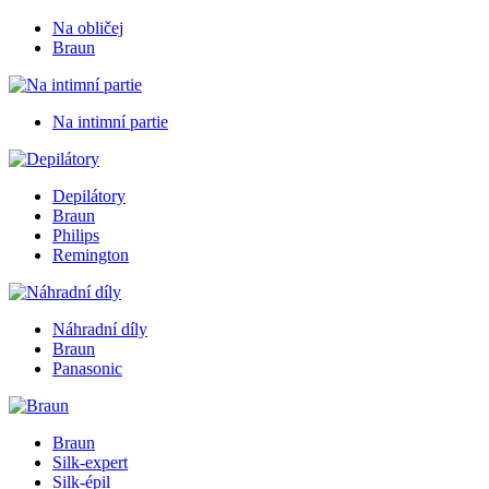
Na obličej
Braun
Na intimní partie
Depilátory
Braun
Philips
Remington
Náhradní díly
Braun
Panasonic
Braun
Silk-expert
Silk-épil