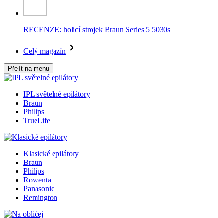
RECENZE: holicí strojek Braun Series 5 5030s
Celý magazín
Přejít na menu
IPL světelné epilátory
Braun
Philips
TrueLife
Klasické epilátory
Braun
Philips
Rowenta
Panasonic
Remington