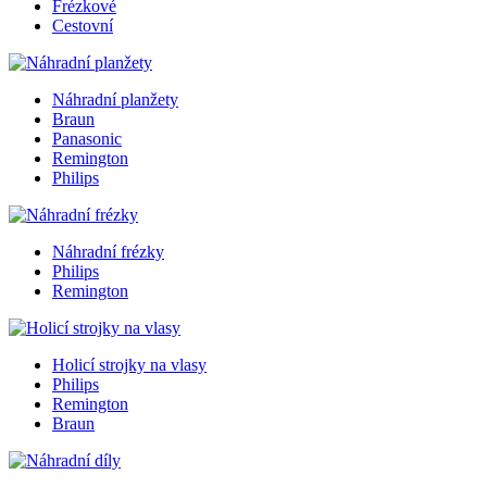
Frézkové
Cestovní
Náhradní planžety
Braun
Panasonic
Remington
Philips
Náhradní frézky
Philips
Remington
Holicí strojky na vlasy
Philips
Remington
Braun