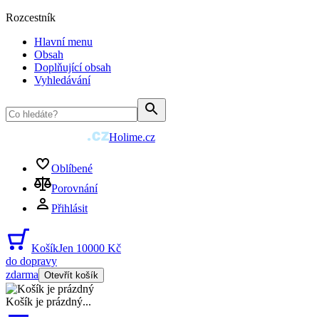
Rozcestník
Hlavní menu
Obsah
Doplňující obsah
Vyhledávání
Holime.cz
Oblíbené
Porovnání
Přihlásit
Košík
Jen 10000 Kč
do dopravy
zdarma
Otevřít košík
Košík je prázdný
...