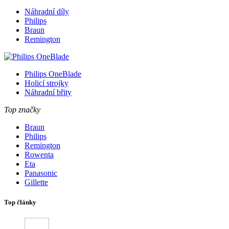
Náhradní díly
Philips
Braun
Remington
Philips OneBlade
Holicí strojky
Náhradní břity
Top značky
Braun
Philips
Remington
Rowenta
Eta
Panasonic
Gillette
Top články