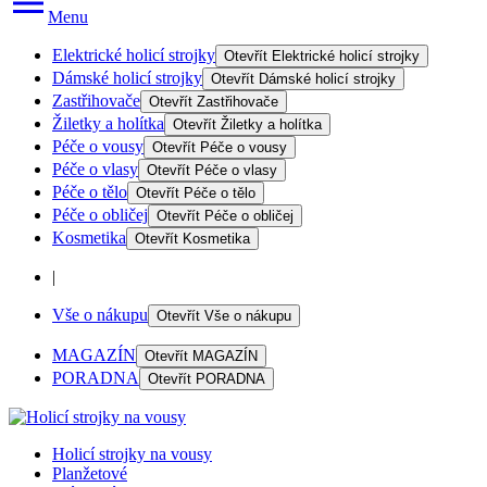
Menu
Elektrické holicí strojky
Otevřít
Elektrické holicí strojky
Dámské holicí strojky
Otevřít
Dámské holicí strojky
Zastřihovače
Otevřít
Zastřihovače
Žiletky a holítka
Otevřít
Žiletky a holítka
Péče o vousy
Otevřít
Péče o vousy
Péče o vlasy
Otevřít
Péče o vlasy
Péče o tělo
Otevřít
Péče o tělo
Péče o obličej
Otevřít
Péče o obličej
Kosmetika
Otevřít
Kosmetika
|
Vše o nákupu
Otevřít
Vše o nákupu
MAGAZÍN
Otevřít
MAGAZÍN
PORADNA
Otevřít
PORADNA
Holicí strojky na vousy
Planžetové