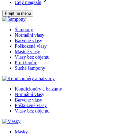
Celý magazín
Přejít na menu
Šampony
Normální vlasy
Barvené vlasy
Poškozené vlasy
Mastné vlasy
Vlasy bez objemu
Proti lupům
Suché šampony
Kondicionéry a balzámy
Normální vlasy
Barvené vlasy
Poškozené vlasy
Vlasy bez objemu
Masky