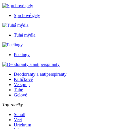
Sprchové gely
Tuhá mýdla
Peelingy
Deodoranty a antiperspiranty
Kuličkové
Ve spreji
Tuhé
Gelové
Top značky
Scholl
Veet
Urtekram