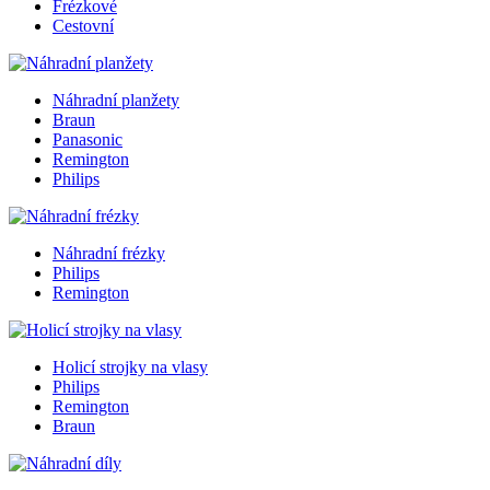
Frézkové
Cestovní
Náhradní planžety
Braun
Panasonic
Remington
Philips
Náhradní frézky
Philips
Remington
Holicí strojky na vlasy
Philips
Remington
Braun