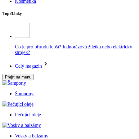
Kosmetika
Top články
Co je pro přírodu lepší? Jednorázová žiletka nebo elektrický
strojek?
Celý magazín
Přejít na menu
Šampony
Pečující oleje
Vosky a balzámy