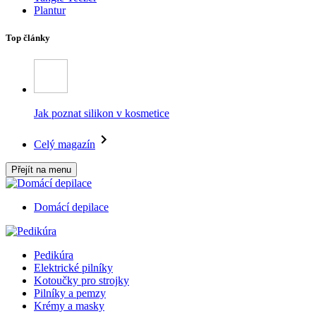
Plantur
Top články
Jak poznat silikon v kosmetice
Celý magazín
Přejít na menu
Domácí depilace
Pedikúra
Elektrické pilníky
Kotoučky pro strojky
Pilníky a pemzy
Krémy a masky