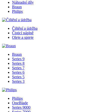
Náhradní díly
Braun
Philips
Čištění a údržba
Čisticí náplně
Oleje a spreje
Braun
Series 9
Series 8
Series 7
Series 6
Series 5
Series 3
Philips
OneBlade
Series 9000
Series 7000