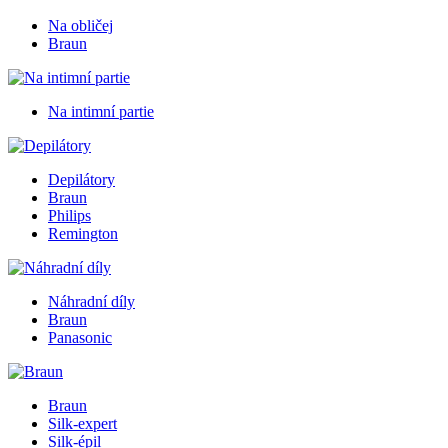
Na obličej
Braun
Na intimní partie
Depilátory
Braun
Philips
Remington
Náhradní díly
Braun
Panasonic
Braun
Silk-expert
Silk-épil