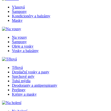
Vlasová
Šampony
Kondicionéry a balzámy
Masky
Na vousy
Šampony
Oleje a vosky
Vosky a balzámy
Tělová
Depilační vosky a pasty
Sprchové gely
Tuhá mýdla
Deodoranty a antiperspiranty
Peelingy
Krémy a masky