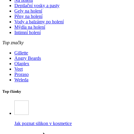
Na holení
Depilační vosky a pasty
Gely na holení
Pěny na holení
Vody a balzámy po holení
Mýdla na holení
Intimní holení
Top značky
Gillette
Angry Beards
Olaplex
Veet
Proraso
Weleda
Top články
Jak poznat silikon v kosmetice