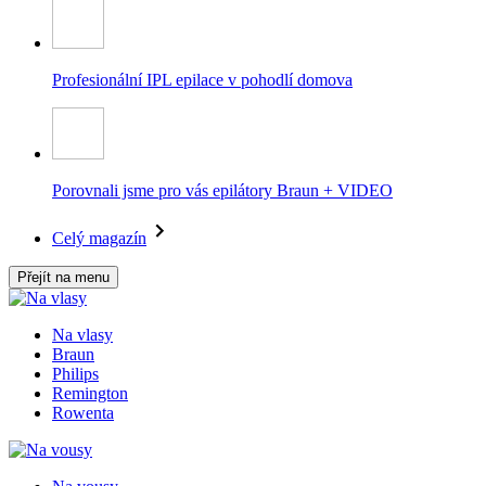
Profesionální IPL epilace v pohodlí domova
Porovnali jsme pro vás epilátory Braun + VIDEO
Celý magazín
Přejít na menu
Na vlasy
Braun
Philips
Remington
Rowenta