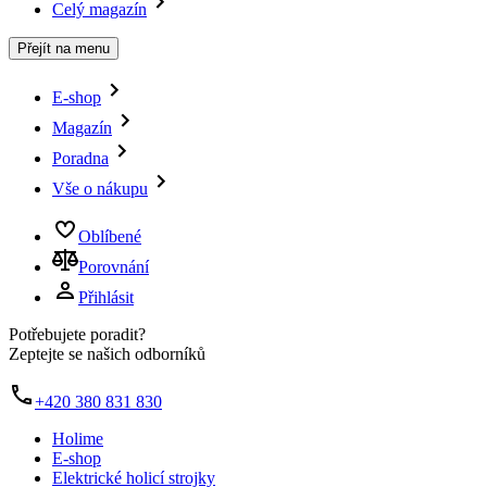
Celý magazín
Přejít na menu
E-shop
Magazín
Poradna
Vše o nákupu
Oblíbené
Porovnání
Přihlásit
Potřebujete poradit?
Zeptejte se našich odborníků
+420 380 831 830
Holime
E-shop
Elektrické holicí strojky