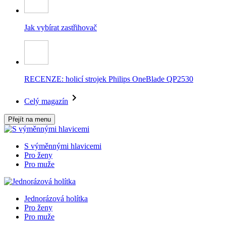
Jak vybírat zastřihovač
RECENZE: holicí strojek Philips OneBlade QP2530
Celý magazín
Přejít na menu
S výměnnými hlavicemi
Pro ženy
Pro muže
Jednorázová holítka
Pro ženy
Pro muže