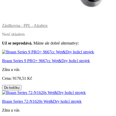
Zásilkovna - PPL - Alzabox
Není skladem
Už se neprodává.
Máme ale dobré alternativy:
Braun Series 9 PRO+ 9667cc Wet&Dry holicí strojek
Zítra u vás
Cena:
9170
,51 Kč
Do košíku
Braun Series 72-N1620s Wet&Dry holicí strojek
Zítra u vás