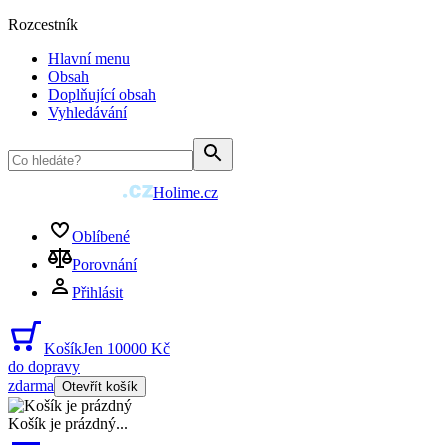
Rozcestník
Hlavní menu
Obsah
Doplňující obsah
Vyhledávání
Holime.cz
Oblíbené
Porovnání
Přihlásit
Košík
Jen 10000 Kč
do dopravy
zdarma
Otevřít košík
Košík je prázdný
...