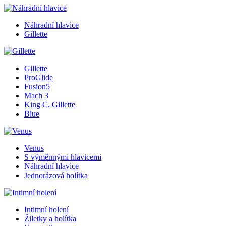
Náhradní hlavice
Gillette
Gillette
ProGlide
Fusion5
Mach 3
King C. Gillette
Blue
Venus
S výměnnými hlavicemi
Náhradní hlavice
Jednorázová holítka
Intimní holení
Žiletky a holítka