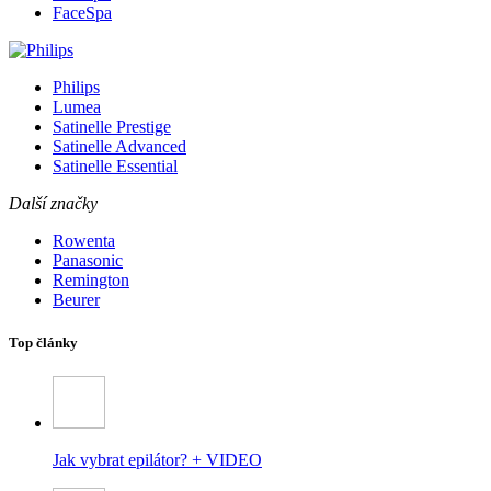
FaceSpa
Philips
Lumea
Satinelle Prestige
Satinelle Advanced
Satinelle Essential
Další značky
Rowenta
Panasonic
Remington
Beurer
Top články
Jak vybrat epilátor? + VIDEO