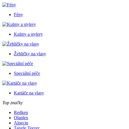
Fény
Kulmy a stylery
Žehličky na vlasy
Speciální péče
Kartáče na vlasy
Top značky
Redken
Olaplex
Alpecin
Tangle Teezer