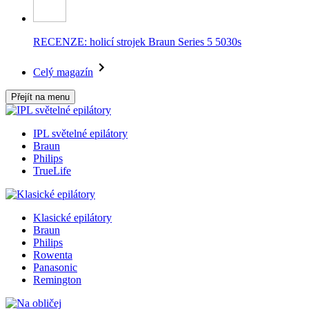
RECENZE: holicí strojek Braun Series 5 5030s
Celý magazín
Přejít na menu
IPL světelné epilátory
Braun
Philips
TrueLife
Klasické epilátory
Braun
Philips
Rowenta
Panasonic
Remington