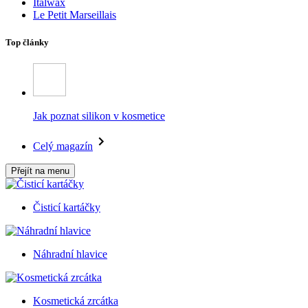
Italwax
Le Petit Marseillais
Top články
Jak poznat silikon v kosmetice
Celý magazín
Přejít na menu
Čisticí kartáčky
Náhradní hlavice
Kosmetická zrcátka