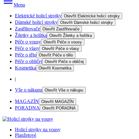
Menu
Elektrické holicí strojky
Otevřít
Elektrické holicí strojky
Dámské holicí strojky
Otevřít
Dámské holicí strojky
Zastřihovače
Otevřít
Zastřihovače
Žiletky a holítka
Otevřít
Žiletky a holítka
Péče o vousy
Otevřít
Péče o vousy
Péče o vlasy
Otevřít
Péče o vlasy
Péče o tělo
Otevřít
Péče o tělo
Péče o obličej
Otevřít
Péče o obličej
Kosmetika
Otevřít
Kosmetika
|
Vše o nákupu
Otevřít
Vše o nákupu
MAGAZÍN
Otevřít
MAGAZÍN
PORADNA
Otevřít
PORADNA
Holicí strojky na vousy
Planžetové