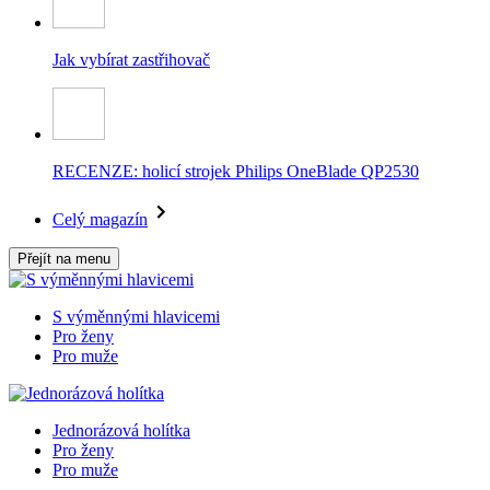
Jak vybírat zastřihovač
RECENZE: holicí strojek Philips OneBlade QP2530
Celý magazín
Přejít na menu
S výměnnými hlavicemi
Pro ženy
Pro muže
Jednorázová holítka
Pro ženy
Pro muže