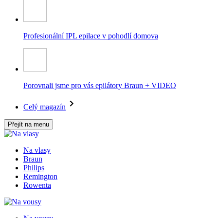
Profesionální IPL epilace v pohodlí domova
Porovnali jsme pro vás epilátory Braun + VIDEO
Celý magazín
Přejít na menu
Na vlasy
Braun
Philips
Remington
Rowenta