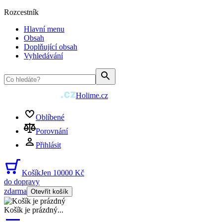
Rozcestník
Hlavní menu
Obsah
Doplňující obsah
Vyhledávání
Holime.cz
Oblíbené
Porovnání
Přihlásit
Košík
Jen 10000 Kč
do dopravy
zdarma
Otevřít košík
Košík je prázdný
...