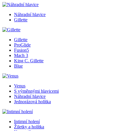
Náhradní hlavice
Gillette
Gillette
ProGlide
Fusion5
Mach 3
King C. Gillette
Blue
Venus
S výměnnými hlavicemi
Náhradní hlavice
Jednorázová holítka
Intimní holení
Žiletky a holítka