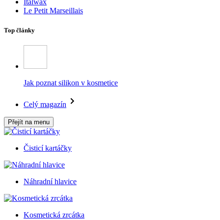
Italwax
Le Petit Marseillais
Top články
Jak poznat silikon v kosmetice
Celý magazín
Přejít na menu
Čisticí kartáčky
Náhradní hlavice
Kosmetická zrcátka