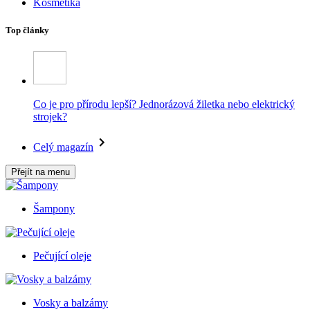
Kosmetika
Top články
Co je pro přírodu lepší? Jednorázová žiletka nebo elektrický
strojek?
Celý magazín
Přejít na menu
Šampony
Pečující oleje
Vosky a balzámy