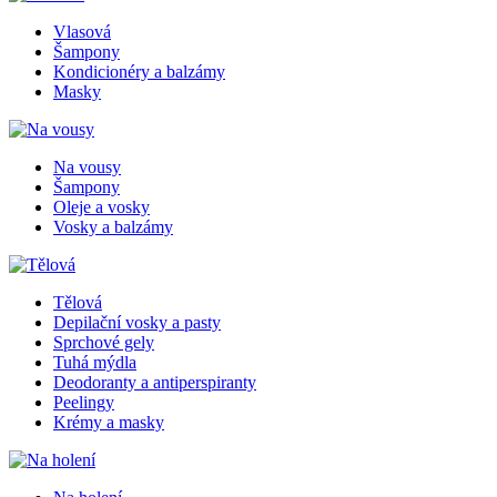
Vlasová
Šampony
Kondicionéry a balzámy
Masky
Na vousy
Šampony
Oleje a vosky
Vosky a balzámy
Tělová
Depilační vosky a pasty
Sprchové gely
Tuhá mýdla
Deodoranty a antiperspiranty
Peelingy
Krémy a masky