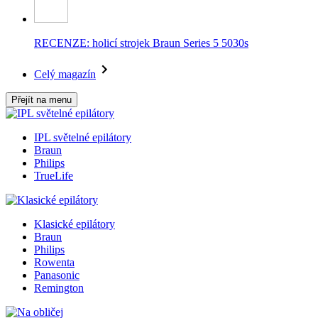
RECENZE: holicí strojek Braun Series 5 5030s
Celý magazín
Přejít na menu
IPL světelné epilátory
Braun
Philips
TrueLife
Klasické epilátory
Braun
Philips
Rowenta
Panasonic
Remington