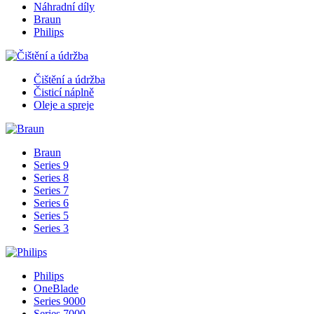
Náhradní díly
Braun
Philips
Čištění a údržba
Čisticí náplně
Oleje a spreje
Braun
Series 9
Series 8
Series 7
Series 6
Series 5
Series 3
Philips
OneBlade
Series 9000
Series 7000