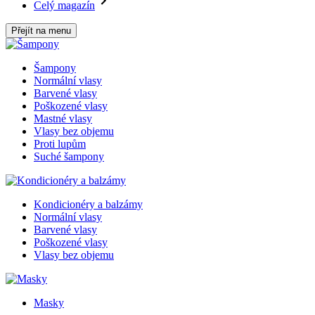
Celý magazín
Přejít na menu
Šampony
Normální vlasy
Barvené vlasy
Poškozené vlasy
Mastné vlasy
Vlasy bez objemu
Proti lupům
Suché šampony
Kondicionéry a balzámy
Normální vlasy
Barvené vlasy
Poškozené vlasy
Vlasy bez objemu
Masky