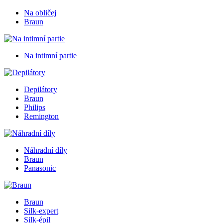
Na obličej
Braun
Na intimní partie
Depilátory
Braun
Philips
Remington
Náhradní díly
Braun
Panasonic
Braun
Silk-expert
Silk-épil