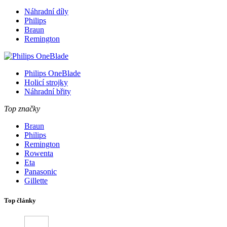
Náhradní díly
Philips
Braun
Remington
Philips OneBlade
Holicí strojky
Náhradní břity
Top značky
Braun
Philips
Remington
Rowenta
Eta
Panasonic
Gillette
Top články