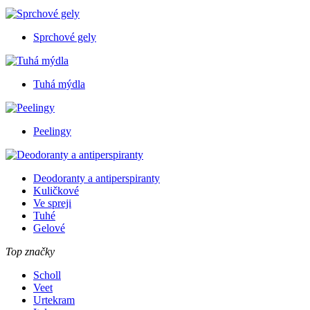
Sprchové gely
Tuhá mýdla
Peelingy
Deodoranty a antiperspiranty
Kuličkové
Ve spreji
Tuhé
Gelové
Top značky
Scholl
Veet
Urtekram