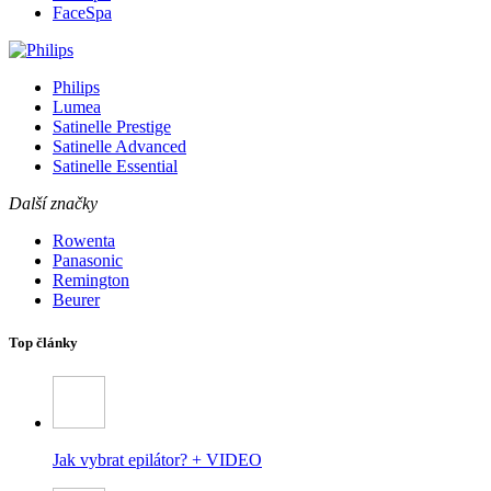
FaceSpa
Philips
Lumea
Satinelle Prestige
Satinelle Advanced
Satinelle Essential
Další značky
Rowenta
Panasonic
Remington
Beurer
Top články
Jak vybrat epilátor? + VIDEO