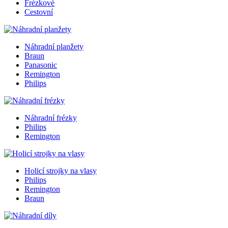
Frézkové
Cestovní
Náhradní planžety
Braun
Panasonic
Remington
Philips
Náhradní frézky
Philips
Remington
Holicí strojky na vlasy
Philips
Remington
Braun