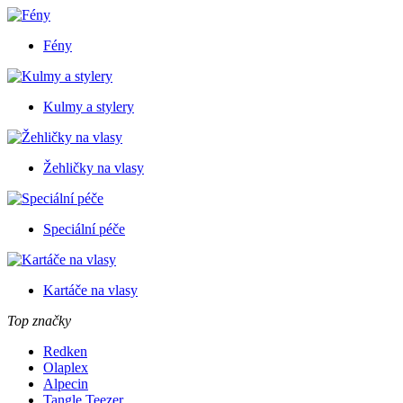
Fény
Kulmy a stylery
Žehličky na vlasy
Speciální péče
Kartáče na vlasy
Top značky
Redken
Olaplex
Alpecin
Tangle Teezer