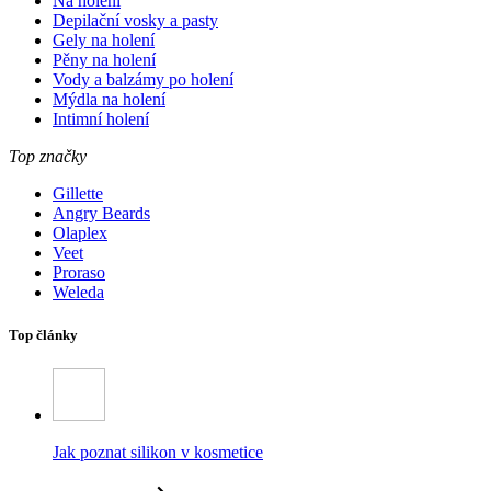
Na holení
Depilační vosky a pasty
Gely na holení
Pěny na holení
Vody a balzámy po holení
Mýdla na holení
Intimní holení
Top značky
Gillette
Angry Beards
Olaplex
Veet
Proraso
Weleda
Top články
Jak poznat silikon v kosmetice