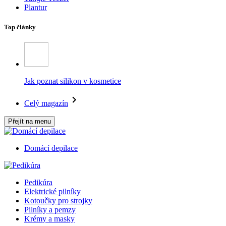
Plantur
Top články
Jak poznat silikon v kosmetice
Celý magazín
Přejít na menu
Domácí depilace
Pedikúra
Elektrické pilníky
Kotoučky pro strojky
Pilníky a pemzy
Krémy a masky