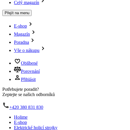
Celý magazín
Přejít na menu
E-shop
Magazín
Poradna
Vše o nákupu
Oblíbené
Porovnání
Přihlásit
Potřebujete poradit?
Zeptejte se našich odborníků
+420 380 831 830
Holime
E-shop
Elektrické holicí strojky