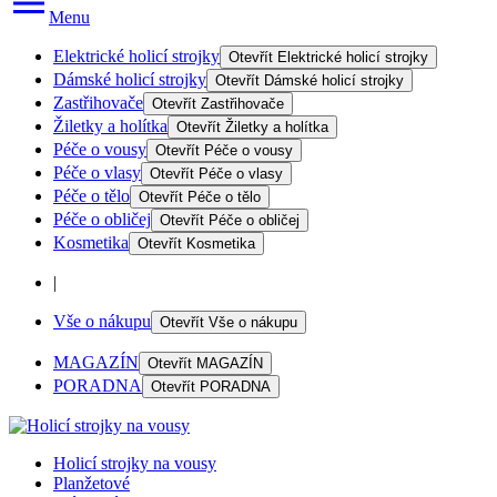
Menu
Elektrické holicí strojky
Otevřít
Elektrické holicí strojky
Dámské holicí strojky
Otevřít
Dámské holicí strojky
Zastřihovače
Otevřít
Zastřihovače
Žiletky a holítka
Otevřít
Žiletky a holítka
Péče o vousy
Otevřít
Péče o vousy
Péče o vlasy
Otevřít
Péče o vlasy
Péče o tělo
Otevřít
Péče o tělo
Péče o obličej
Otevřít
Péče o obličej
Kosmetika
Otevřít
Kosmetika
|
Vše o nákupu
Otevřít
Vše o nákupu
MAGAZÍN
Otevřít
MAGAZÍN
PORADNA
Otevřít
PORADNA
Holicí strojky na vousy
Planžetové