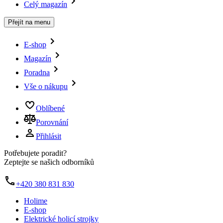
Celý magazín
Přejít na menu
E-shop
Magazín
Poradna
Vše o nákupu
Oblíbené
Porovnání
Přihlásit
Potřebujete poradit?
Zeptejte se našich odborníků
+420 380 831 830
Holime
E-shop
Elektrické holicí strojky