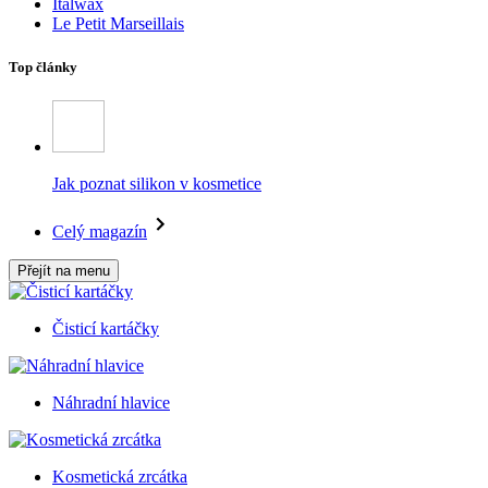
Italwax
Le Petit Marseillais
Top články
Jak poznat silikon v kosmetice
Celý magazín
Přejít na menu
Čisticí kartáčky
Náhradní hlavice
Kosmetická zrcátka