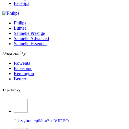
FaceSpa
Philips
Lumea
Satinelle Prestige
Satinelle Advanced
Satinelle Essential
Další značky
Rowenta
Panasonic
Remington
Beurer
Top články
Jak vybrat epilátor? + VIDEO