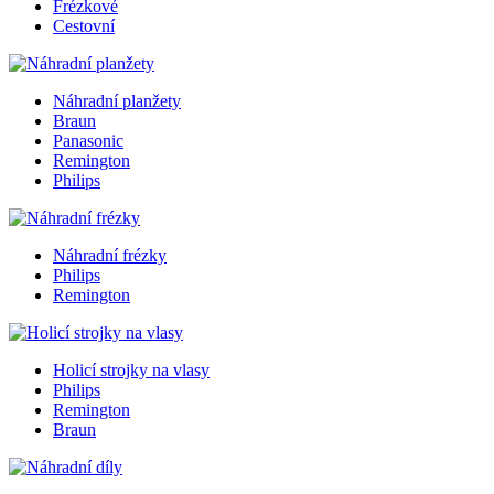
Frézkové
Cestovní
Náhradní planžety
Braun
Panasonic
Remington
Philips
Náhradní frézky
Philips
Remington
Holicí strojky na vlasy
Philips
Remington
Braun