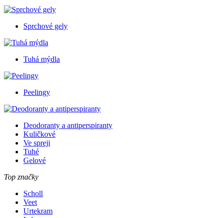
Sprchové gely
Tuhá mýdla
Peelingy
Deodoranty a antiperspiranty
Kuličkové
Ve spreji
Tuhé
Gelové
Top značky
Scholl
Veet
Urtekram