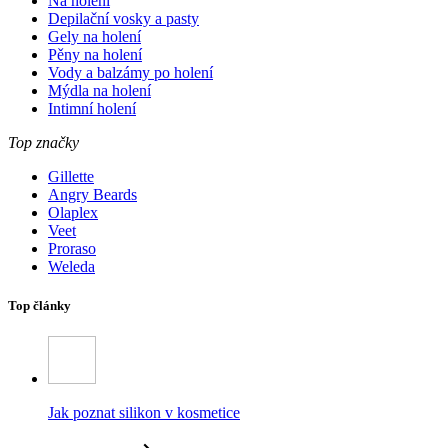
Na holení
Depilační vosky a pasty
Gely na holení
Pěny na holení
Vody a balzámy po holení
Mýdla na holení
Intimní holení
Top značky
Gillette
Angry Beards
Olaplex
Veet
Proraso
Weleda
Top články
Jak poznat silikon v kosmetice