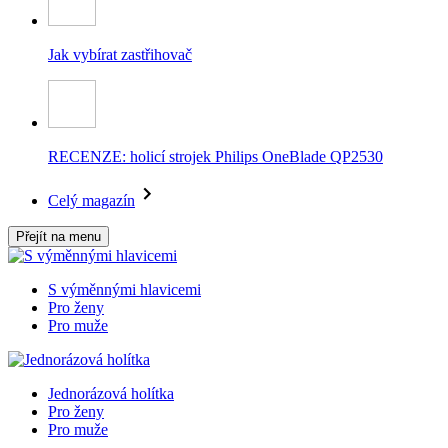
Jak vybírat zastřihovač
RECENZE: holicí strojek Philips OneBlade QP2530
Celý magazín
Přejít na menu
S výměnnými hlavicemi
Pro ženy
Pro muže
Jednorázová holítka
Pro ženy
Pro muže