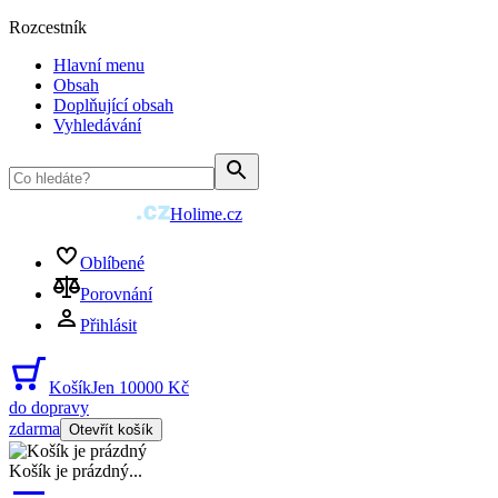
Rozcestník
Hlavní menu
Obsah
Doplňující obsah
Vyhledávání
Holime.cz
Oblíbené
Porovnání
Přihlásit
Košík
Jen 10000 Kč
do dopravy
zdarma
Otevřít košík
Košík je prázdný
...