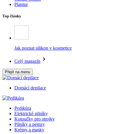
Plantur
Top články
Jak poznat silikon v kosmetice
Celý magazín
Přejít na menu
Domácí depilace
Pedikúra
Elektrické pilníky
Kotoučky pro strojky
Pilníky a pemzy
Krémy a masky