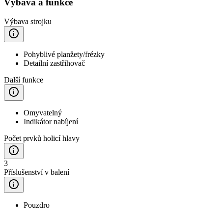
Výbava a funkce
Výbava strojku
Pohyblivé planžety/frézky
Detailní zastřihovač
Další funkce
Omyvatelný
Indikátor nabíjení
Počet prvků holicí hlavy
3
Příslušenství v balení
Pouzdro