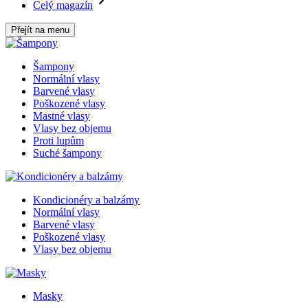
Celý magazín
Přejít na menu
Šampony
Normální vlasy
Barvené vlasy
Poškozené vlasy
Mastné vlasy
Vlasy bez objemu
Proti lupům
Suché šampony
Kondicionéry a balzámy
Normální vlasy
Barvené vlasy
Poškozené vlasy
Vlasy bez objemu
Masky