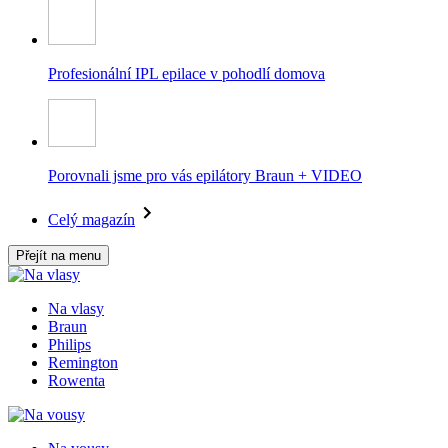
Profesionální IPL epilace v pohodlí domova
Porovnali jsme pro vás epilátory Braun + VIDEO
Celý magazín
Přejít na menu
Na vlasy
Braun
Philips
Remington
Rowenta