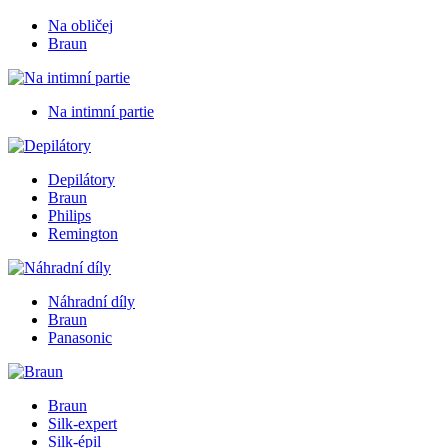
Na obličej
Braun
Na intimní partie
Depilátory
Braun
Philips
Remington
Náhradní díly
Braun
Panasonic
Braun
Silk-expert
Silk-épil