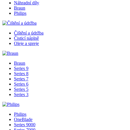
Náhradní díly
Braun
Philips
Čištění a údržba
Čisticí náplně
Oleje a spreje
Braun
Series 9
Series 8
Series 7
Series 6
Series 5
Series 3
Philips
OneBlade
Series 9000
Series 7000