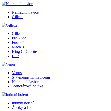
Náhradní hlavice
Gillette
Gillette
ProGlide
Fusion5
Mach 3
King C. Gillette
Blue
Venus
S výměnnými hlavicemi
Náhradní hlavice
Jednorázová holítka
Intimní holení
Žiletky a holítka