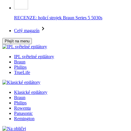
RECENZE: holicí strojek Braun Series 5 5030s
Celý magazín
Přejít na menu
IPL světelné epilátory
Braun
Philips
TrueLife
Klasické epilátory
Braun
Philips
Rowenta
Panasonic
Remington