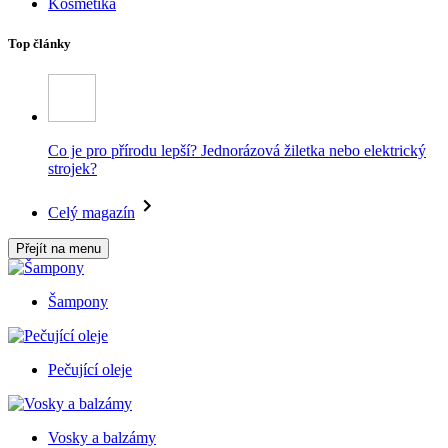
Kosmetika
Top články
Co je pro přírodu lepší? Jednorázová žiletka nebo elektrický
strojek?
Celý magazín
Přejít na menu
Šampony
Pečující oleje
Vosky a balzámy