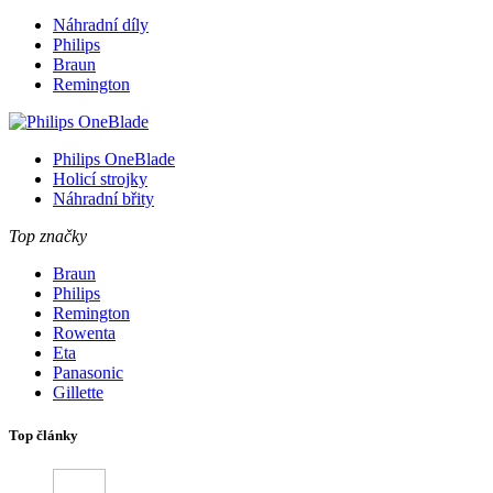
Náhradní díly
Philips
Braun
Remington
Philips OneBlade
Holicí strojky
Náhradní břity
Top značky
Braun
Philips
Remington
Rowenta
Eta
Panasonic
Gillette
Top články