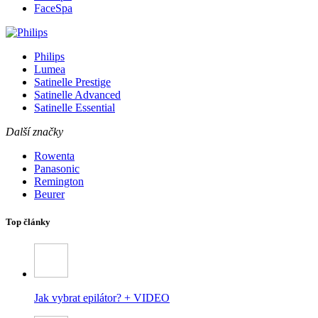
FaceSpa
Philips
Lumea
Satinelle Prestige
Satinelle Advanced
Satinelle Essential
Další značky
Rowenta
Panasonic
Remington
Beurer
Top články
Jak vybrat epilátor? + VIDEO