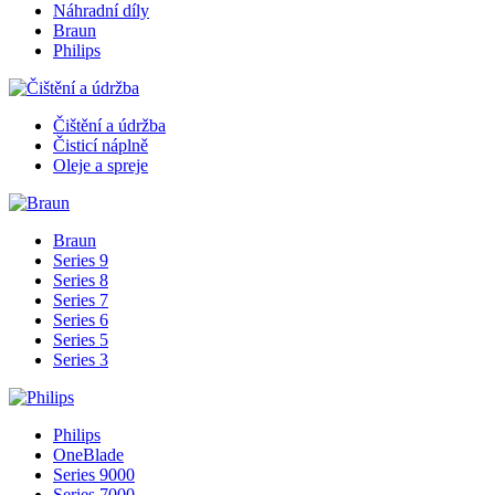
Náhradní díly
Braun
Philips
Čištění a údržba
Čisticí náplně
Oleje a spreje
Braun
Series 9
Series 8
Series 7
Series 6
Series 5
Series 3
Philips
OneBlade
Series 9000
Series 7000