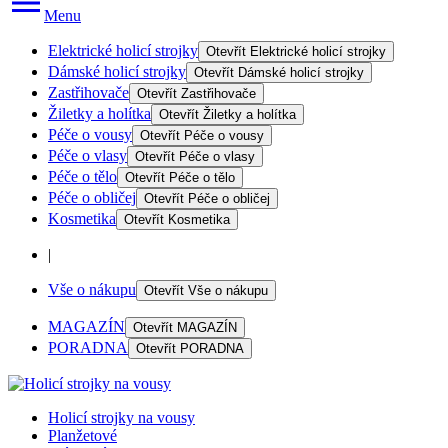
Menu
Elektrické holicí strojky
Otevřít
Elektrické holicí strojky
Dámské holicí strojky
Otevřít
Dámské holicí strojky
Zastřihovače
Otevřít
Zastřihovače
Žiletky a holítka
Otevřít
Žiletky a holítka
Péče o vousy
Otevřít
Péče o vousy
Péče o vlasy
Otevřít
Péče o vlasy
Péče o tělo
Otevřít
Péče o tělo
Péče o obličej
Otevřít
Péče o obličej
Kosmetika
Otevřít
Kosmetika
|
Vše o nákupu
Otevřít
Vše o nákupu
MAGAZÍN
Otevřít
MAGAZÍN
PORADNA
Otevřít
PORADNA
Holicí strojky na vousy
Planžetové