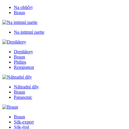
Na obličej
Braun
Na intimní partie
Depilátory
Braun
Philips
Remington
Náhradní díly
Braun
Panasonic
Braun
Silk-expert
Silk-épil