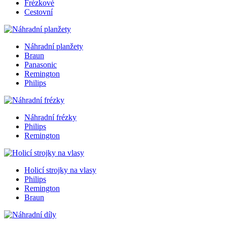
Frézkové
Cestovní
Náhradní planžety
Braun
Panasonic
Remington
Philips
Náhradní frézky
Philips
Remington
Holicí strojky na vlasy
Philips
Remington
Braun