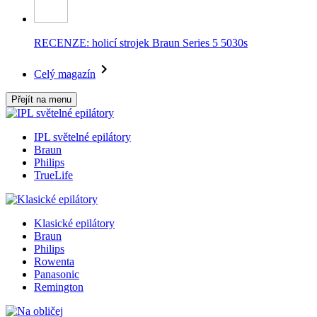
RECENZE: holicí strojek Braun Series 5 5030s
Celý magazín
Přejít na menu
IPL světelné epilátory
Braun
Philips
TrueLife
Klasické epilátory
Braun
Philips
Rowenta
Panasonic
Remington