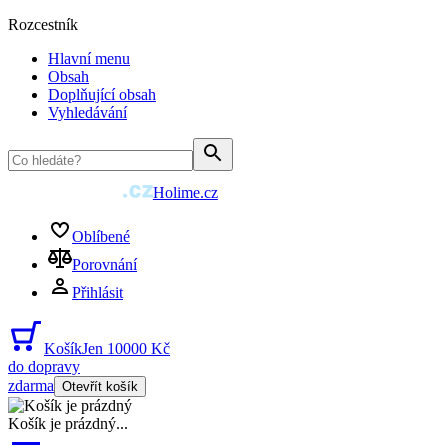
Rozcestník
Hlavní menu
Obsah
Doplňující obsah
Vyhledávání
Holime.cz
Oblíbené
Porovnání
Přihlásit
Košík
Jen 10000 Kč
do dopravy
zdarma
Otevřít košík
Košík je prázdný
...