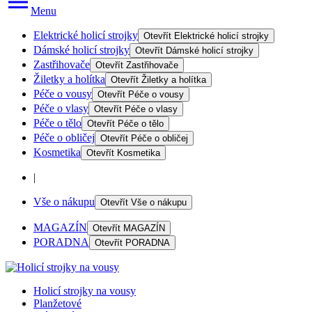
Menu
Elektrické holicí strojky
Otevřít
Elektrické holicí strojky
Dámské holicí strojky
Otevřít
Dámské holicí strojky
Zastřihovače
Otevřít
Zastřihovače
Žiletky a holítka
Otevřít
Žiletky a holítka
Péče o vousy
Otevřít
Péče o vousy
Péče o vlasy
Otevřít
Péče o vlasy
Péče o tělo
Otevřít
Péče o tělo
Péče o obličej
Otevřít
Péče o obličej
Kosmetika
Otevřít
Kosmetika
|
Vše o nákupu
Otevřít
Vše o nákupu
MAGAZÍN
Otevřít
MAGAZÍN
PORADNA
Otevřít
PORADNA
Holicí strojky na vousy
Planžetové