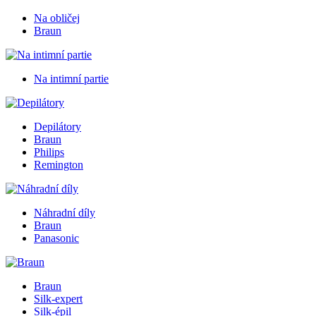
Na obličej
Braun
Na intimní partie
Depilátory
Braun
Philips
Remington
Náhradní díly
Braun
Panasonic
Braun
Silk-expert
Silk-épil