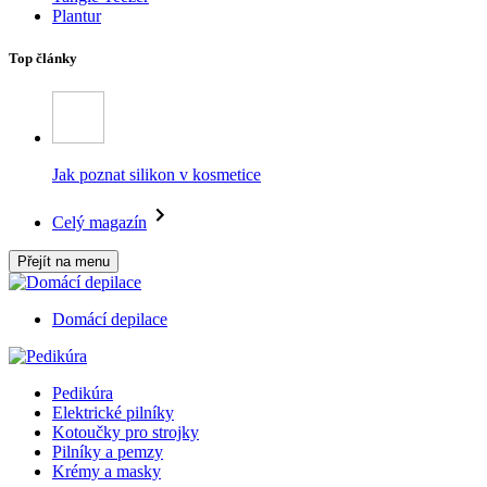
Plantur
Top články
Jak poznat silikon v kosmetice
Celý magazín
Přejít na menu
Domácí depilace
Pedikúra
Elektrické pilníky
Kotoučky pro strojky
Pilníky a pemzy
Krémy a masky