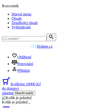
Rozcestník
Hlavní menu
Obsah
Doplňující obsah
Vyhledávání
Holime.cz
Oblíbené
Porovnání
Přihlásit
Košík
Jen 10000 Kč
do dopravy
zdarma
Otevřít košík
Košík je prázdný
...