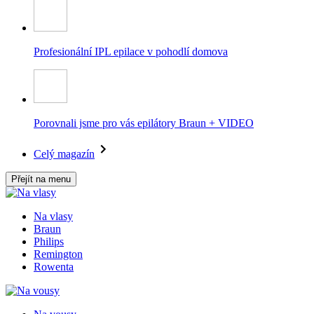
Profesionální IPL epilace v pohodlí domova
Porovnali jsme pro vás epilátory Braun + VIDEO
Celý magazín
Přejít na menu
Na vlasy
Braun
Philips
Remington
Rowenta