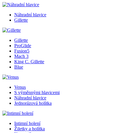
Náhradní hlavice
Gillette
Gillette
ProGlide
Fusion5
Mach 3
King C. Gillette
Blue
Venus
S výměnnými hlavicemi
Náhradní hlavice
Jednorázová holítka
Intimní holení
Žiletky a holítka