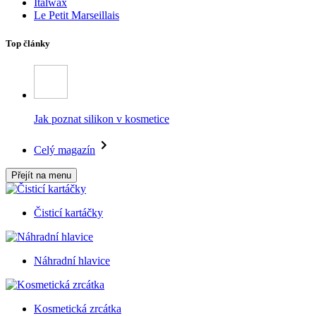
Italwax
Le Petit Marseillais
Top články
Jak poznat silikon v kosmetice
Celý magazín
Přejít na menu
Čisticí kartáčky
Náhradní hlavice
Kosmetická zrcátka