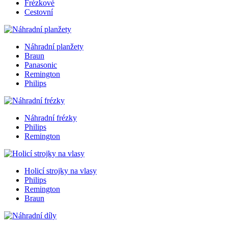
Frézkové
Cestovní
Náhradní planžety
Braun
Panasonic
Remington
Philips
Náhradní frézky
Philips
Remington
Holicí strojky na vlasy
Philips
Remington
Braun