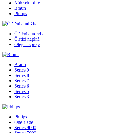
Náhradní díly
Braun
Philips
Čištění a údržba
Čisticí náplně
Oleje a spreje
Braun
Series 9
Series 8
Series 7
Series 6
Series 5
Series 3
Philips
OneBlade
Series 9000
Series 7000