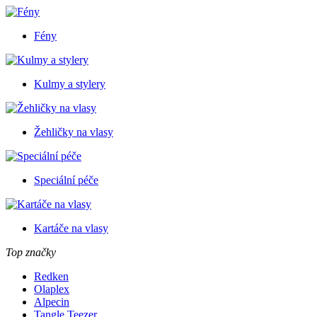
Fény
Kulmy a stylery
Žehličky na vlasy
Speciální péče
Kartáče na vlasy
Top značky
Redken
Olaplex
Alpecin
Tangle Teezer