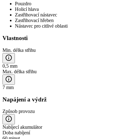
Pouzdro
Holicí hlava
Zastřihovací nástavec
Zastřihovací hřeben
Nástavec pro citlivé oblasti
Vlastnosti
Min. délka střihu
0,5 mm
Max. délka střihu
7 mm
Napájení a výdrž
Způsob provozu
Nabíjecí akumulátor
Doba nabíjení
60 minut