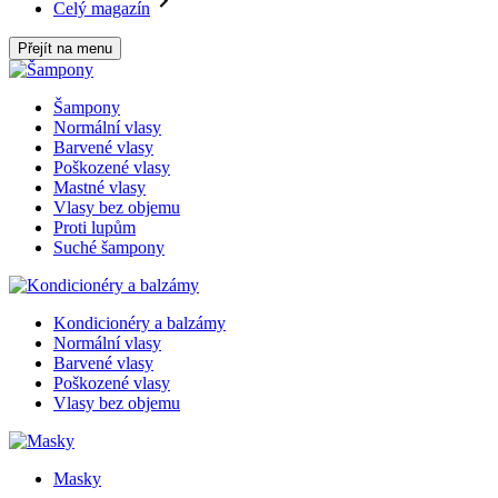
Celý magazín
Přejít na menu
Šampony
Normální vlasy
Barvené vlasy
Poškozené vlasy
Mastné vlasy
Vlasy bez objemu
Proti lupům
Suché šampony
Kondicionéry a balzámy
Normální vlasy
Barvené vlasy
Poškozené vlasy
Vlasy bez objemu
Masky