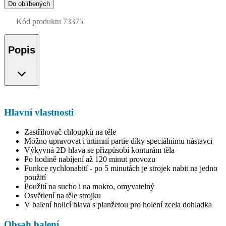
Do oblíbených
Kód produktu
73375
Popis
Hlavní vlastnosti
Zastřihovač chloupků na těle
Možno upravovat i intimní partie díky speciálnímu nástavci
Výkyvná 2D hlava se přizpůsobí konturám těla
Po hodině nabíjení až 120 minut provozu
Funkce rychlonabití - po 5 minutách je strojek nabit na jedno
použití
Použití na sucho i na mokro, omyvatelný
Osvětlení na těle strojku
V balení holicí hlava s planžetou pro holení zcela dohladka
Obsah balení