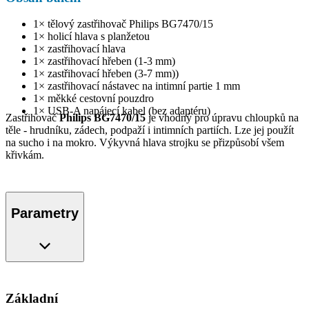
1× tělový zastřihovač Philips BG7470/15
1× holicí hlava s planžetou
1× zastřihovací hlava
1× zastřihovací hřeben (1-3 mm)
1× zastřihovací hřeben (3-7 mm))
1× zastřihovací nástavec na intimní partie 1 mm
1× měkké cestovní pouzdro
1× USB-A napájecí kabel (bez adaptéru)
Zastřihovač
Philips BG7470/15
je vhodný pro úpravu chloupků na
těle - hrudníku, zádech, podpaží i intimních partiích. Lze jej použít
na sucho i na mokro. Výkyvná hlava strojku se přizpůsobí všem
křivkám.
Parametry
Základní