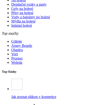
Na holení
Depilační vosky a pasty
Gely na holení
Pěny na holení
Vody a balzámy po holení
Mýdla na holení
Intimní holení
Top značky
Gillette
Angry Beards
Olaplex
Veet
Proraso
Weleda
Top články
Jak poznat silikon v kosmetice