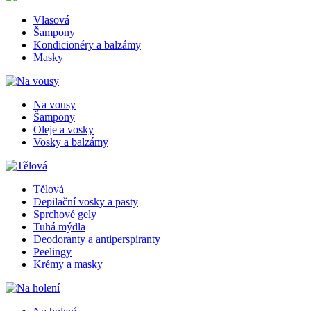
Vlasová
Šampony
Kondicionéry a balzámy
Masky
Na vousy
Šampony
Oleje a vosky
Vosky a balzámy
Tělová
Depilační vosky a pasty
Sprchové gely
Tuhá mýdla
Deodoranty a antiperspiranty
Peelingy
Krémy a masky