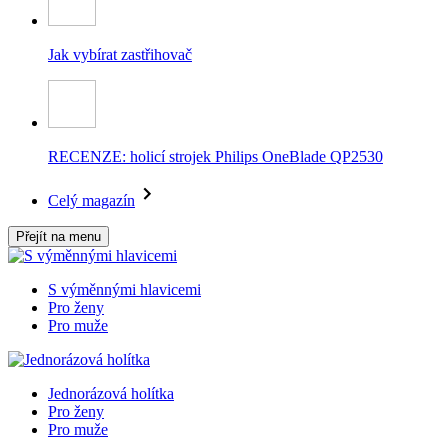
Jak vybírat zastřihovač
RECENZE: holicí strojek Philips OneBlade QP2530
Celý magazín
Přejít na menu
S výměnnými hlavicemi
Pro ženy
Pro muže
Jednorázová holítka
Pro ženy
Pro muže