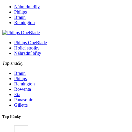
Náhradní díly
Philips
Braun
Remington
Philips OneBlade
Holicí strojky
Náhradní břity
Top značky
Braun
Philips
Remington
Rowenta
Eta
Panasonic
Gillette
Top články