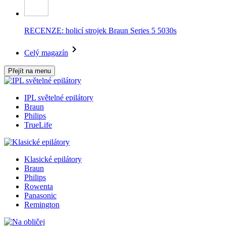
RECENZE: holicí strojek Braun Series 5 5030s
Celý magazín
Přejít na menu
IPL světelné epilátory
Braun
Philips
TrueLife
Klasické epilátory
Braun
Philips
Rowenta
Panasonic
Remington