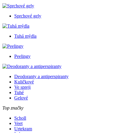
Sprchové gely
Tuhá mýdla
Peelingy
Deodoranty a antiperspiranty
Kuličkové
Ve spreji
Tuhé
Gelové
Top značky
Scholl
Veet
Urtekram