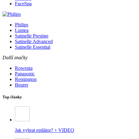
FaceSpa
Philips
Lumea
Satinelle Prestige
Satinelle Advanced
Satinelle Essential
Další značky
Rowenta
Panasonic
Remington
Beurer
Top články
Jak vybrat epilátor? + VIDEO