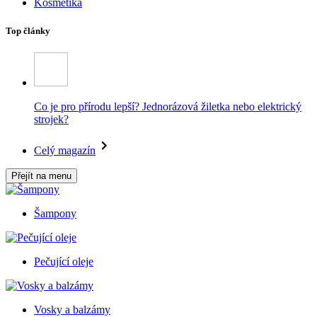
Kosmetika
Top články
Co je pro přírodu lepší? Jednorázová žiletka nebo elektrický
strojek?
Celý magazín
Přejít na menu
Šampony
Pečující oleje
Vosky a balzámy