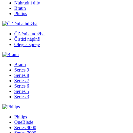
Náhradní díly
Braun
Philips
Čištění a údržba
Čisticí náplně
Oleje a spreje
Braun
Series 9
Series 8
Series 7
Series 6
Series 5
Series 3
Philips
OneBlade
Series 9000
Series 7000