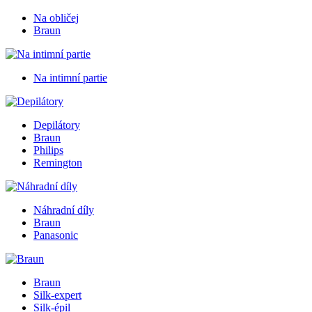
Na obličej
Braun
Na intimní partie
Depilátory
Braun
Philips
Remington
Náhradní díly
Braun
Panasonic
Braun
Silk-expert
Silk-épil