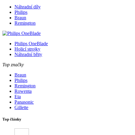
Náhradní díly
Philips
Braun
Remington
Philips OneBlade
Holicí strojky
Náhradní břity
Top značky
Braun
Philips
Remington
Rowenta
Eta
Panasonic
Gillette
Top články