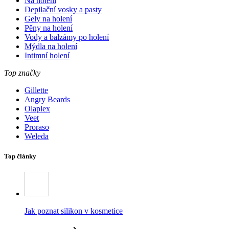
Na holení
Depilační vosky a pasty
Gely na holení
Pěny na holení
Vody a balzámy po holení
Mýdla na holení
Intimní holení
Top značky
Gillette
Angry Beards
Olaplex
Veet
Proraso
Weleda
Top články
Jak poznat silikon v kosmetice