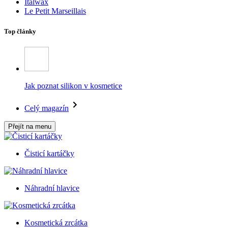
Italwax
Le Petit Marseillais
Top články
Jak poznat silikon v kosmetice
Celý magazín
Přejít na menu
Čisticí kartáčky
Náhradní hlavice
Kosmetická zrcátka