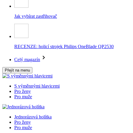
Jak vybírat zastřihovač
RECENZE: holicí strojek Philips OneBlade QP2530
Celý magazín
Přejít na menu
S výměnnými hlavicemi
Pro ženy
Pro muže
Jednorázová holítka
Pro ženy
Pro muže