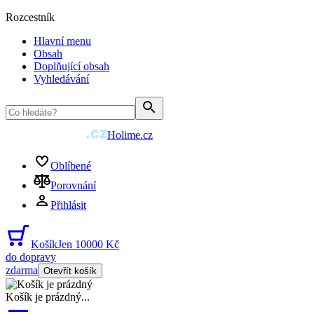
Rozcestník
Hlavní menu
Obsah
Doplňující obsah
Vyhledávání
Holime.cz
Oblíbené
Porovnání
Přihlásit
Košík
Jen 10000 Kč
do dopravy
zdarma
Otevřít košík
Košík je prázdný
...