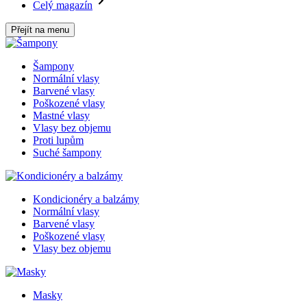
Celý magazín
Přejít na menu
Šampony
Normální vlasy
Barvené vlasy
Poškozené vlasy
Mastné vlasy
Vlasy bez objemu
Proti lupům
Suché šampony
Kondicionéry a balzámy
Normální vlasy
Barvené vlasy
Poškozené vlasy
Vlasy bez objemu
Masky