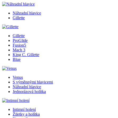
Náhradní hlavice
Gillette
Gillette
ProGlide
Fusion5
Mach 3
King C. Gillette
Blue
Venus
S výměnnými hlavicemi
Náhradní hlavice
Jednorázová holítka
Intimní holení
Žiletky a holítka