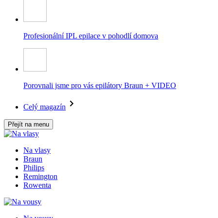
Profesionální IPL epilace v pohodlí domova
Porovnali jsme pro vás epilátory Braun + VIDEO
Celý magazín
Přejít na menu
Na vlasy
Braun
Philips
Remington
Rowenta