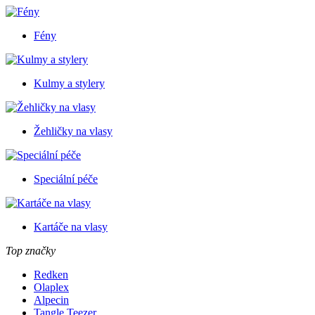
Fény
Kulmy a stylery
Žehličky na vlasy
Speciální péče
Kartáče na vlasy
Top značky
Redken
Olaplex
Alpecin
Tangle Teezer