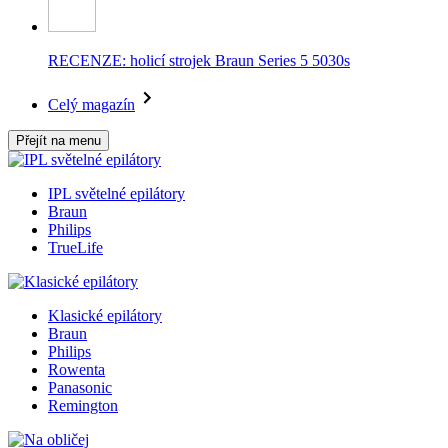
RECENZE: holicí strojek Braun Series 5 5030s
Celý magazín
Přejít na menu
IPL světelné epilátory
Braun
Philips
TrueLife
Klasické epilátory
Braun
Philips
Rowenta
Panasonic
Remington