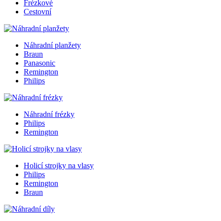
Frézkové
Cestovní
Náhradní planžety
Braun
Panasonic
Remington
Philips
Náhradní frézky
Philips
Remington
Holicí strojky na vlasy
Philips
Remington
Braun