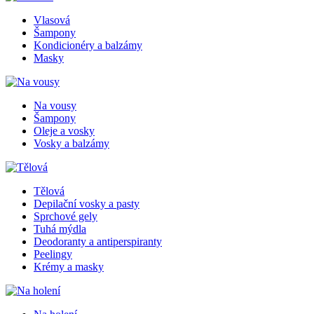
Vlasová
Šampony
Kondicionéry a balzámy
Masky
Na vousy
Šampony
Oleje a vosky
Vosky a balzámy
Tělová
Depilační vosky a pasty
Sprchové gely
Tuhá mýdla
Deodoranty a antiperspiranty
Peelingy
Krémy a masky