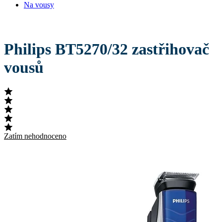
Na vousy
Philips BT5270/32 zastřihovač
vousů
Zatím nehodnoceno