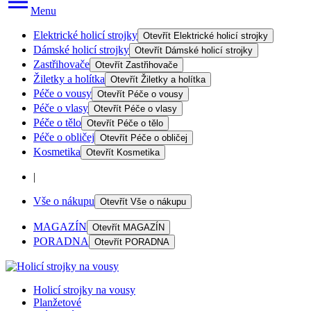
Menu
Elektrické holicí strojky
Otevřít
Elektrické holicí strojky
Dámské holicí strojky
Otevřít
Dámské holicí strojky
Zastřihovače
Otevřít
Zastřihovače
Žiletky a holítka
Otevřít
Žiletky a holítka
Péče o vousy
Otevřít
Péče o vousy
Péče o vlasy
Otevřít
Péče o vlasy
Péče o tělo
Otevřít
Péče o tělo
Péče o obličej
Otevřít
Péče o obličej
Kosmetika
Otevřít
Kosmetika
|
Vše o nákupu
Otevřít
Vše o nákupu
MAGAZÍN
Otevřít
MAGAZÍN
PORADNA
Otevřít
PORADNA
Holicí strojky na vousy
Planžetové