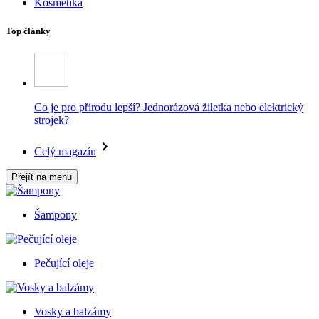
Kosmetika
Top články
Co je pro přírodu lepší? Jednorázová žiletka nebo elektrický
strojek?
Celý magazín
Přejít na menu
Šampony
Pečující oleje
Vosky a balzámy