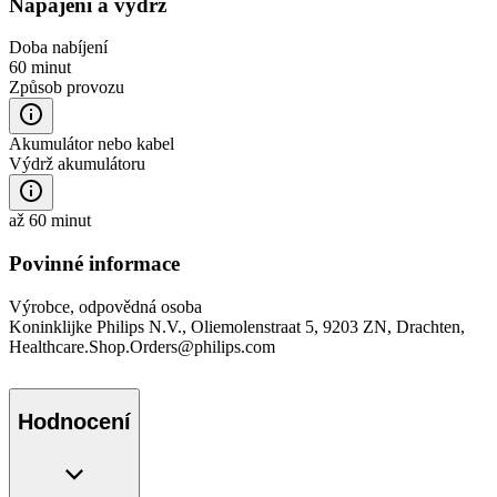
Napájení a výdrž
Doba nabíjení
60 minut
Způsob provozu
Akumulátor nebo kabel
Výdrž akumulátoru
až 60 minut
Povinné informace
Výrobce, odpovědná osoba
Koninklijke Philips N.V., Oliemolenstraat 5, 9203 ZN, Drachten,
Healthcare.Shop.Orders@philips.com
Hodnocení