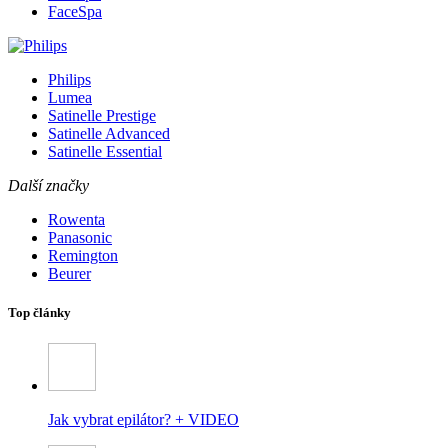
FaceSpa
Philips
Lumea
Satinelle Prestige
Satinelle Advanced
Satinelle Essential
Další značky
Rowenta
Panasonic
Remington
Beurer
Top články
Jak vybrat epilátor? + VIDEO