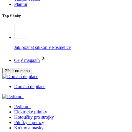
Plantur
Top články
Jak poznat silikon v kosmetice
Celý magazín
Přejít na menu
Domácí depilace
Pedikúra
Elektrické pilníky
Kotoučky pro strojky
Pilníky a pemzy
Krémy a masky