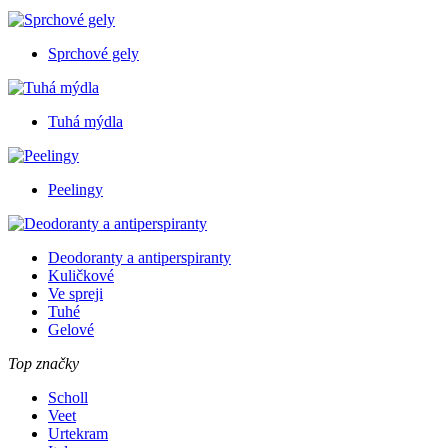
Sprchové gely
Tuhá mýdla
Peelingy
Deodoranty a antiperspiranty
Kuličkové
Ve spreji
Tuhé
Gelové
Top značky
Scholl
Veet
Urtekram