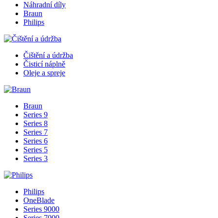
Náhradní díly
Braun
Philips
Čištění a údržba
Čisticí náplně
Oleje a spreje
Braun
Series 9
Series 8
Series 7
Series 6
Series 5
Series 3
Philips
OneBlade
Series 9000
Series 7000