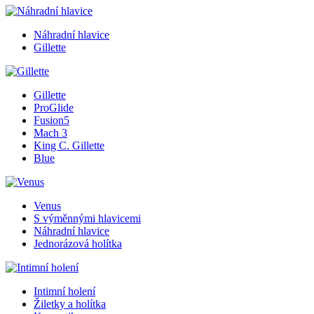
Náhradní hlavice
Gillette
Gillette
ProGlide
Fusion5
Mach 3
King C. Gillette
Blue
Venus
S výměnnými hlavicemi
Náhradní hlavice
Jednorázová holítka
Intimní holení
Žiletky a holítka