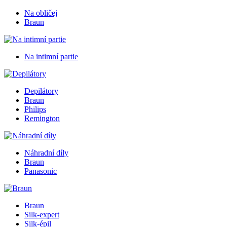
Na obličej
Braun
Na intimní partie
Depilátory
Braun
Philips
Remington
Náhradní díly
Braun
Panasonic
Braun
Silk-expert
Silk-épil