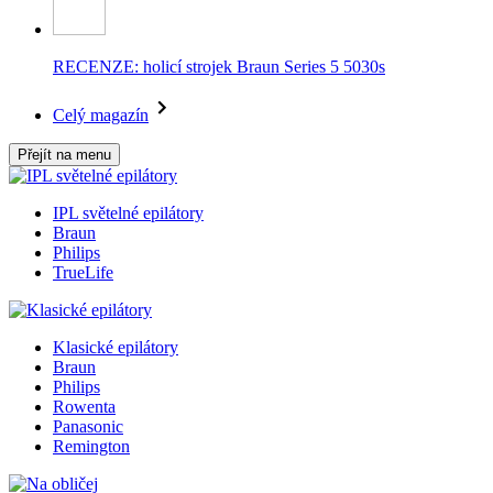
RECENZE: holicí strojek Braun Series 5 5030s
Celý magazín
Přejít na menu
IPL světelné epilátory
Braun
Philips
TrueLife
Klasické epilátory
Braun
Philips
Rowenta
Panasonic
Remington