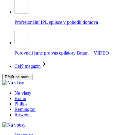
Profesionální IPL epilace v pohodlí domova
Porovnali jsme pro vás epilátory Braun + VIDEO
Celý magazín
Přejít na menu
Na vlasy
Braun
Philips
Remington
Rowenta