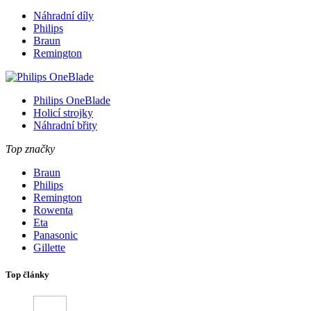
Náhradní díly
Philips
Braun
Remington
Philips OneBlade
Holicí strojky
Náhradní břity
Top značky
Braun
Philips
Remington
Rowenta
Eta
Panasonic
Gillette
Top články