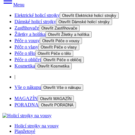
Menu
Elektrické holicí strojky
Otevřít
Elektrické holicí strojky
Dámské holicí strojky
Otevřít
Dámské holicí strojky
Zastřihovače
Otevřít
Zastřihovače
Žiletky a holítka
Otevřít
Žiletky a holítka
Péče o vousy
Otevřít
Péče o vousy
Péče o vlasy
Otevřít
Péče o vlasy
Péče o tělo
Otevřít
Péče o tělo
Péče o obličej
Otevřít
Péče o obličej
Kosmetika
Otevřít
Kosmetika
|
Vše o nákupu
Otevřít
Vše o nákupu
MAGAZÍN
Otevřít
MAGAZÍN
PORADNA
Otevřít
PORADNA
Holicí strojky na vousy
Planžetové