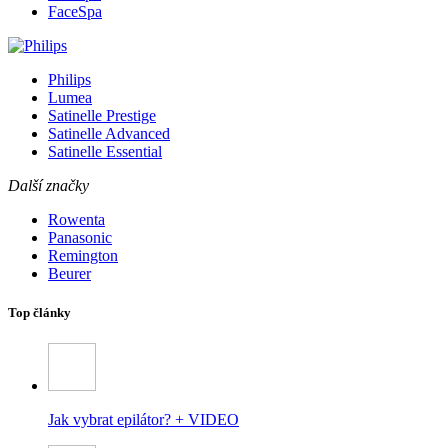
FaceSpa
Philips
Lumea
Satinelle Prestige
Satinelle Advanced
Satinelle Essential
Další značky
Rowenta
Panasonic
Remington
Beurer
Top články
Jak vybrat epilátor? + VIDEO