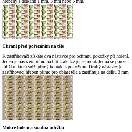
hřebeny s délkami 1 mm, 3 mm nebo 5 mm.
Chrání před pořezáním na těle
K zastřihovači získáte dva nástavce pro ochranu pokožky při holení.
Jeden je nasazen přímo na břitu, ale lze jej sejmout. Jedná se pouze
mřížku, která sníží přímý kontakt s pokožkou. Druhý nástavec je
zastřihovací hřeben přímo pro oblast těla a zastřihuje na délku 3 mm.
Mokré holení a snadná údržba