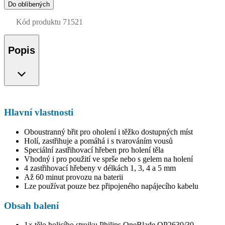
Do oblíbených
Kód produktu
71521
Popis
Hlavní vlastnosti
Oboustranný břit pro oholení i těžko dostupných míst
Holí, zastřihuje a pomáhá i s tvarováním vousů
Speciální zastřihovací hřeben pro holení těla
Vhodný i pro použití ve sprše nebo s gelem na holení
4 zastřihovací hřebeny v délkách 1, 3, 4 a 5 mm
Až 60 minut provozu na baterii
Lze používat pouze bez připojeného napájecího kabelu
Obsah balení
1× tělo holicího strojku Philips OneBlade QP2630/30