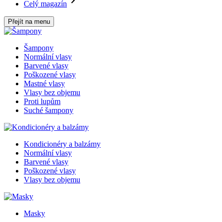
Celý magazín
Přejít na menu
Šampony
Normální vlasy
Barvené vlasy
Poškozené vlasy
Mastné vlasy
Vlasy bez objemu
Proti lupům
Suché šampony
Kondicionéry a balzámy
Normální vlasy
Barvené vlasy
Poškozené vlasy
Vlasy bez objemu
Masky