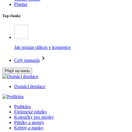
Plantur
Top články
Jak poznat silikon v kosmetice
Celý magazín
Přejít na menu
Domácí depilace
Pedikúra
Elektrické pilníky
Kotoučky pro strojky
Pilníky a pemzy
Krémy a masky