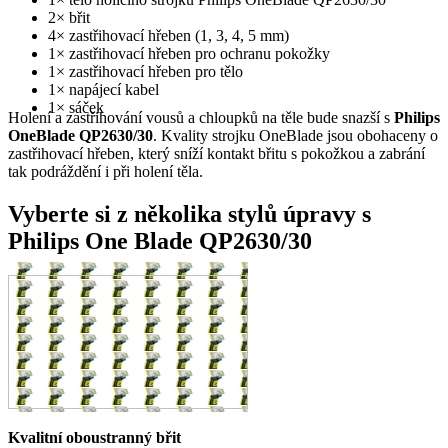
2× břit
4× zastřihovací hřeben (1, 3, 4, 5 mm)
1× zastřihovací hřeben pro ochranu pokožky
1× zastřihovací hřeben pro tělo
1× napájecí kabel
1× sáček
Holení a zastřihování vousů a chloupků na těle bude snazší s
Philips
OneBlade QP2630/30
. Kvality strojku OneBlade jsou obohaceny o
zastřihovací hřeben, který sníží kontakt břitu s pokožkou a zabrání
tak podráždění i při holení těla.
Vyberte si z několika stylů úpravy s
Philips One Blade QP2630/30
Kvalitní oboustranný břit