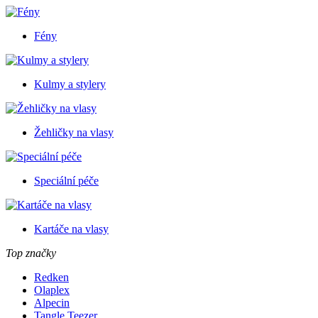
Fény
Kulmy a stylery
Žehličky na vlasy
Speciální péče
Kartáče na vlasy
Top značky
Redken
Olaplex
Alpecin
Tangle Teezer