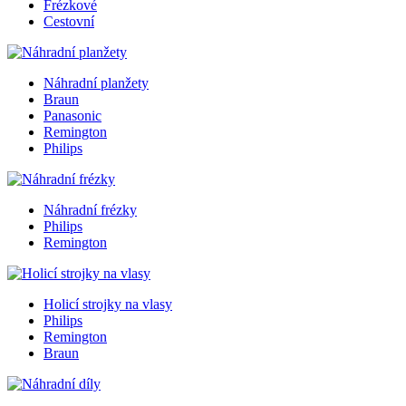
Frézkové
Cestovní
Náhradní planžety
Braun
Panasonic
Remington
Philips
Náhradní frézky
Philips
Remington
Holicí strojky na vlasy
Philips
Remington
Braun