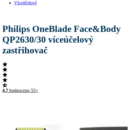
Víceúčelové
Philips OneBlade Face&Body
QP2630/30 víceúčelový
zastřihovač
4,7
hodnoceno 55×