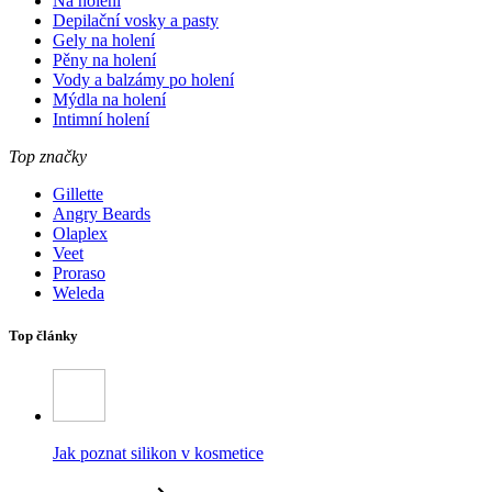
Na holení
Depilační vosky a pasty
Gely na holení
Pěny na holení
Vody a balzámy po holení
Mýdla na holení
Intimní holení
Top značky
Gillette
Angry Beards
Olaplex
Veet
Proraso
Weleda
Top články
Jak poznat silikon v kosmetice