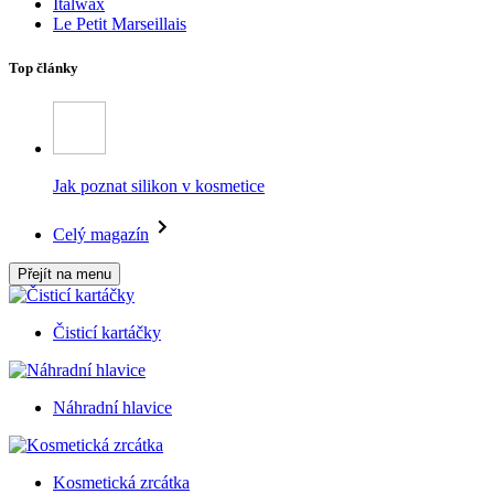
Italwax
Le Petit Marseillais
Top články
Jak poznat silikon v kosmetice
Celý magazín
Přejít na menu
Čisticí kartáčky
Náhradní hlavice
Kosmetická zrcátka