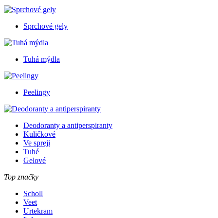
Sprchové gely
Tuhá mýdla
Peelingy
Deodoranty a antiperspiranty
Kuličkové
Ve spreji
Tuhé
Gelové
Top značky
Scholl
Veet
Urtekram