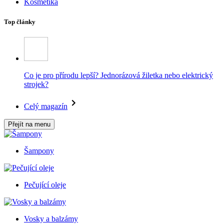
Kosmetika
Top články
Co je pro přírodu lepší? Jednorázová žiletka nebo elektrický
strojek?
Celý magazín
Přejít na menu
Šampony
Pečující oleje
Vosky a balzámy