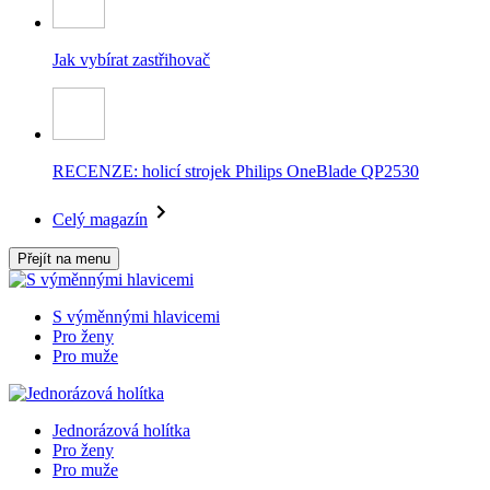
Jak vybírat zastřihovač
RECENZE: holicí strojek Philips OneBlade QP2530
Celý magazín
Přejít na menu
S výměnnými hlavicemi
Pro ženy
Pro muže
Jednorázová holítka
Pro ženy
Pro muže