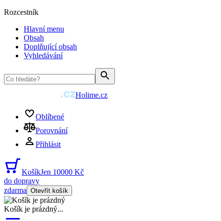
Rozcestník
Hlavní menu
Obsah
Doplňující obsah
Vyhledávání
Holime.cz
Oblíbené
Porovnání
Přihlásit
Košík
Jen 10000 Kč
do dopravy
zdarma
Otevřít košík
Košík je prázdný
...