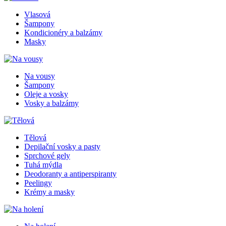
Vlasová
Šampony
Kondicionéry a balzámy
Masky
Na vousy
Šampony
Oleje a vosky
Vosky a balzámy
Tělová
Depilační vosky a pasty
Sprchové gely
Tuhá mýdla
Deodoranty a antiperspiranty
Peelingy
Krémy a masky