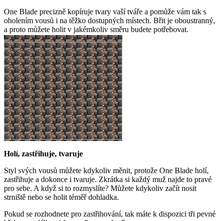
One Blade precizně kopíruje tvary vaší tváře a pomůže vám tak s
oholením vousů i na těžko dostupných místech. Břit je oboustranný,
a proto můžete holit v jakémkoliv směru budete potřebovat.
Holí, zastřihuje, tvaruje
Styl svých vousů můžete kdykoliv měnit, protože One Blade holí,
zastřihuje a dokonce i tvaruje. Zkrátka si každý muž najde to pravé
pro sebe. A když si to rozmyslíte? Můžete kdykoliv začít nosit
strniště nebo se holit téměř dohladka.
Pokud se rozhodnete pro zastřihování, tak máte k dispozici tři pevné