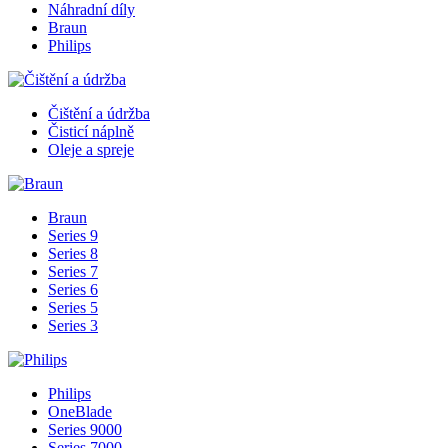
Náhradní díly
Braun
Philips
Čištění a údržba
Čisticí náplně
Oleje a spreje
Braun
Series 9
Series 8
Series 7
Series 6
Series 5
Series 3
Philips
OneBlade
Series 9000
Series 7000