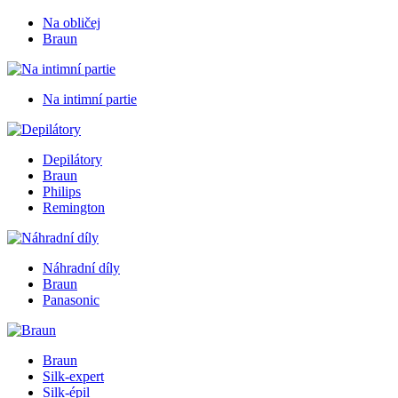
Na obličej
Braun
Na intimní partie
Depilátory
Braun
Philips
Remington
Náhradní díly
Braun
Panasonic
Braun
Silk-expert
Silk-épil