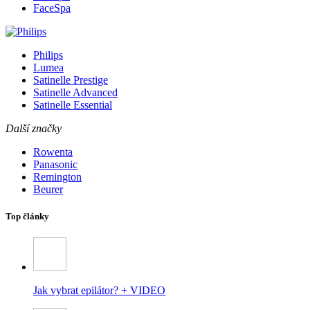
FaceSpa
Philips
Lumea
Satinelle Prestige
Satinelle Advanced
Satinelle Essential
Další značky
Rowenta
Panasonic
Remington
Beurer
Top články
Jak vybrat epilátor? + VIDEO