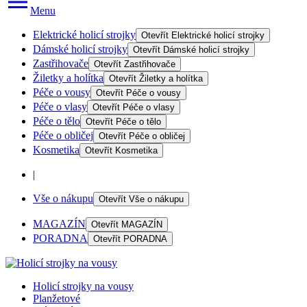
Menu
Elektrické holicí strojky
Otevřít
Elektrické holicí strojky
Dámské holicí strojky
Otevřít
Dámské holicí strojky
Zastřihovače
Otevřít
Zastřihovače
Žiletky a holítka
Otevřít
Žiletky a holítka
Péče o vousy
Otevřít
Péče o vousy
Péče o vlasy
Otevřít
Péče o vlasy
Péče o tělo
Otevřít
Péče o tělo
Péče o obličej
Otevřít
Péče o obličej
Kosmetika
Otevřít
Kosmetika
|
Vše o nákupu
Otevřít
Vše o nákupu
MAGAZÍN
Otevřít
MAGAZÍN
PORADNA
Otevřít
PORADNA
Holicí strojky na vousy
Planžetové