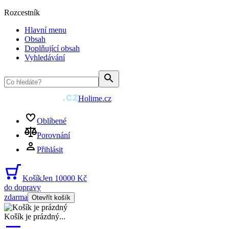
Rozcestník
Hlavní menu
Obsah
Doplňující obsah
Vyhledávání
Holime.cz
Oblíbené
Porovnání
Přihlásit
Košík
Jen 10000 Kč
do dopravy
zdarma
Otevřít košík
Košík je prázdný
...