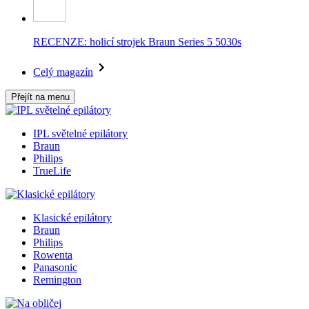
RECENZE: holicí strojek Braun Series 5 5030s
Celý magazín
Přejít na menu
IPL světelné epilátory
Braun
Philips
TrueLife
Klasické epilátory
Braun
Philips
Rowenta
Panasonic
Remington