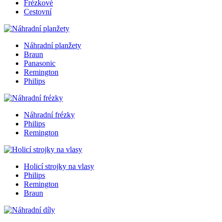
Frézkové
Cestovní
Náhradní planžety
Braun
Panasonic
Remington
Philips
Náhradní frézky
Philips
Remington
Holicí strojky na vlasy
Philips
Remington
Braun