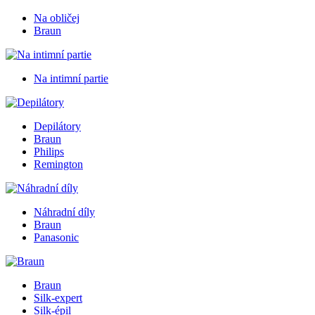
Na obličej
Braun
Na intimní partie
Depilátory
Braun
Philips
Remington
Náhradní díly
Braun
Panasonic
Braun
Silk-expert
Silk-épil