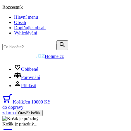
Rozcestník
Hlavní menu
Obsah
Doplňující obsah
Vyhledávání
Holime.cz
Oblíbené
Porovnání
Přihlásit
Košík
Jen 10000 Kč
do dopravy
zdarma
Otevřít košík
Košík je prázdný
...