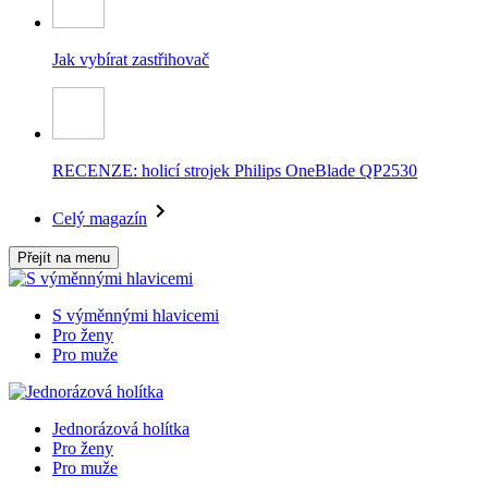
Jak vybírat zastřihovač
RECENZE: holicí strojek Philips OneBlade QP2530
Celý magazín
Přejít na menu
S výměnnými hlavicemi
Pro ženy
Pro muže
Jednorázová holítka
Pro ženy
Pro muže