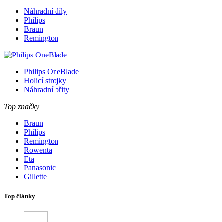
Náhradní díly
Philips
Braun
Remington
Philips OneBlade
Holicí strojky
Náhradní břity
Top značky
Braun
Philips
Remington
Rowenta
Eta
Panasonic
Gillette
Top články