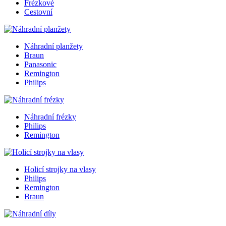
Frézkové
Cestovní
Náhradní planžety
Braun
Panasonic
Remington
Philips
Náhradní frézky
Philips
Remington
Holicí strojky na vlasy
Philips
Remington
Braun