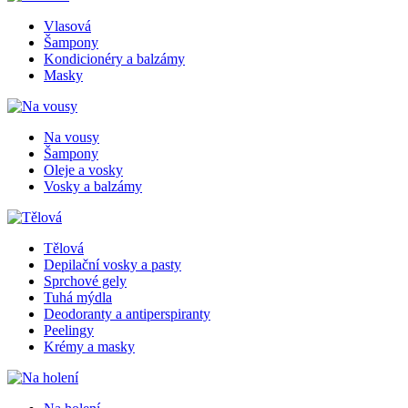
Vlasová
Šampony
Kondicionéry a balzámy
Masky
Na vousy
Šampony
Oleje a vosky
Vosky a balzámy
Tělová
Depilační vosky a pasty
Sprchové gely
Tuhá mýdla
Deodoranty a antiperspiranty
Peelingy
Krémy a masky