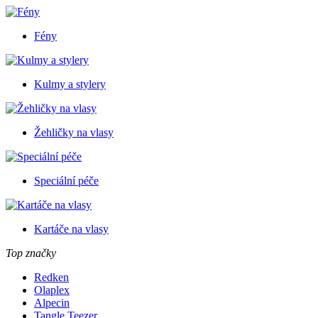
Fény
Kulmy a stylery
Žehličky na vlasy
Speciální péče
Kartáče na vlasy
Top značky
Redken
Olaplex
Alpecin
Tangle Teezer