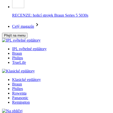
RECENZE: holicí strojek Braun Series 5 5030s
Celý magazín
Přejít na menu
IPL světelné epilátory
Braun
Philips
TrueLife
Klasické epilátory
Braun
Philips
Rowenta
Panasonic
Remington