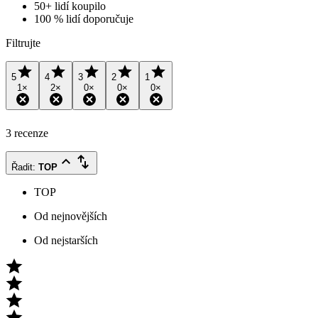
50+ lidí koupilo
100 % lidí doporučuje
Filtrujte
5
4
3
2
1
1
×
2
×
0
×
0
×
0
×
3 recenze
Řadit
:
TOP
TOP
Od nejnovějších
Od nejstarších