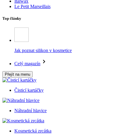
Italwax
Le Petit Marseillais
Top články
Jak poznat silikon v kosmetice
Celý magazín
Přejít na menu
Čisticí kartáčky
Náhradní hlavice
Kosmetická zrcátka