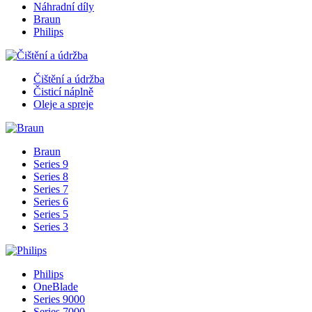
Náhradní díly
Braun
Philips
Čištění a údržba
Čisticí náplně
Oleje a spreje
Braun
Series 9
Series 8
Series 7
Series 6
Series 5
Series 3
Philips
OneBlade
Series 9000
Series 7000