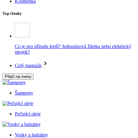
Kosmetika
Top články
Co je pro přírodu lepší? Jednorázová žiletka nebo elektrický
strojek?
Celý magazín
Přejít na menu
Šampony
Pečující oleje
Vosky a balzámy