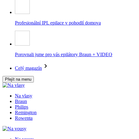
Profesionální IPL epilace v pohodlí domova
Porovnali jsme pro vás epilátory Braun + VIDEO
Celý magazín
Přejít na menu
Na vlasy
Braun
Philips
Remington
Rowenta