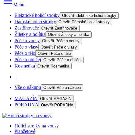
Menu
Elektrické holicí strojky
Otevřít
Elektrické holicí strojky
Dámské holicí strojky
Otevřít
Dámské holicí strojky
Zastřihovače
Otevřít
Zastřihovače
Žiletky a holítka
Otevřít
Žiletky a holítka
Péče o vousy
Otevřít
Péče o vousy
Péče o vlasy
Otevřít
Péče o vlasy
Péče o tělo
Otevřít
Péče o tělo
Péče o obličej
Otevřít
Péče o obličej
Kosmetika
Otevřít
Kosmetika
|
Vše o nákupu
Otevřít
Vše o nákupu
MAGAZÍN
Otevřít
MAGAZÍN
PORADNA
Otevřít
PORADNA
Holicí strojky na vousy
Planžetové