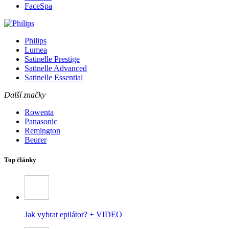
FaceSpa
Philips
Lumea
Satinelle Prestige
Satinelle Advanced
Satinelle Essential
Další značky
Rowenta
Panasonic
Remington
Beurer
Top články
Jak vybrat epilátor? + VIDEO