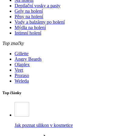
Na holení
Depilační vosky a pasty
Gely na holení
Pěny na holení
Vody a balzámy po holení
Mýdla na holení
Intimní holení
Top značky
Gillette
Angry Beards
Olaplex
Veet
Proraso
Weleda
Top články
Jak poznat silikon v kosmetice