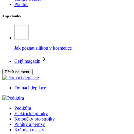
Plantur
Top články
Jak poznat silikon v kosmetice
Celý magazín
Přejít na menu
Domácí depilace
Pedikúra
Elektrické pilníky
Kotoučky pro strojky
Pilníky a pemzy
Krémy a masky