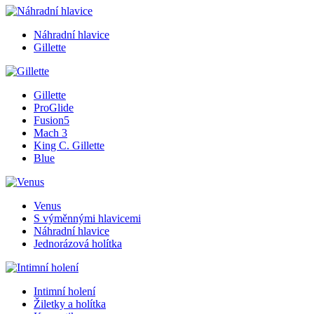
Náhradní hlavice
Gillette
Gillette
ProGlide
Fusion5
Mach 3
King C. Gillette
Blue
Venus
S výměnnými hlavicemi
Náhradní hlavice
Jednorázová holítka
Intimní holení
Žiletky a holítka