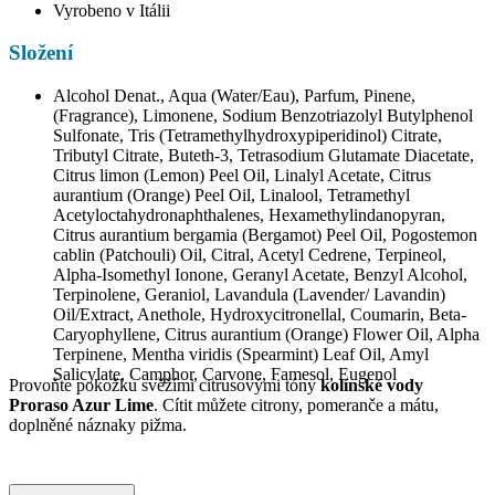
Vyrobeno v Itálii
Složení
Alcohol Denat., Aqua (Water/Eau), Parfum, Pinene,
(Fragrance), Limonene, Sodium Benzotriazolyl Butylphenol
Sulfonate, Tris (Tetramethylhydroxypiperidinol) Citrate,
Tributyl Citrate, Buteth-3, Tetrasodium Glutamate Diacetate,
Citrus limon (Lemon) Peel Oil, Linalyl Acetate, Citrus
aurantium (Orange) Peel Oil, Linalool, Tetramethyl
Acetyloctahydronaphthalenes, Hexamethylindanopyran,
Citrus aurantium bergamia (Bergamot) Peel Oil, Pogostemon
cablin (Patchouli) Oil, Citral, Acetyl Cedrene, Terpineol,
Alpha-Isomethyl Ionone, Geranyl Acetate, Benzyl Alcohol,
Terpinolene, Geraniol, Lavandula (Lavender/ Lavandin)
Oil/Extract, Anethole, Hydroxycitronellal, Coumarin, Beta-
Caryophyllene, Citrus aurantium (Orange) Flower Oil, Alpha
Terpinene, Mentha viridis (Spearmint) Leaf Oil, Amyl
Salicylate, Camphor, Carvone, Famesol, Eugenol
Provoňte pokožku svěžími citrusovými tóny
kolínské vody
Proraso Azur Lime
. Cítit můžete citrony, pomeranče a mátu,
doplněné náznaky pižma.