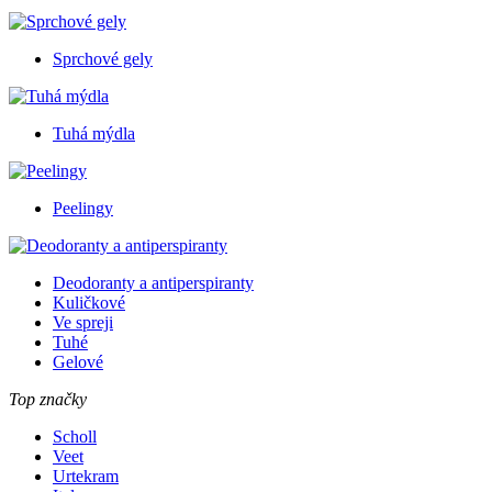
Sprchové gely
Tuhá mýdla
Peelingy
Deodoranty a antiperspiranty
Kuličkové
Ve spreji
Tuhé
Gelové
Top značky
Scholl
Veet
Urtekram