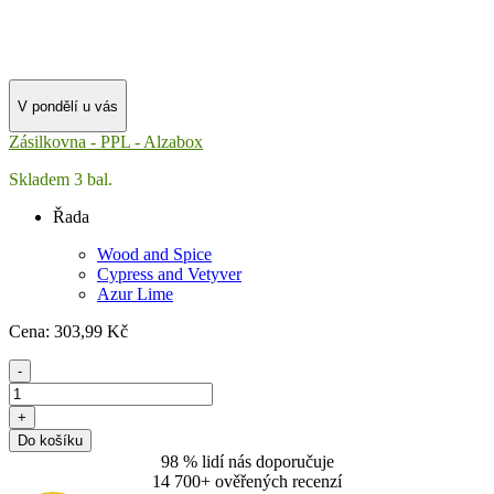
V pondělí u vás
Zásilkovna - PPL - Alzabox
Skladem 3 bal.
Řada
Wood and Spice
Cypress and Vetyver
Azur Lime
Cena:
303
,99 Kč
-
+
Do košíku
98 % lidí nás doporučuje
14 700+ ověřených recenzí