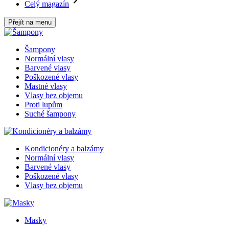
Celý magazín
Přejít na menu
Šampony
Normální vlasy
Barvené vlasy
Poškozené vlasy
Mastné vlasy
Vlasy bez objemu
Proti lupům
Suché šampony
Kondicionéry a balzámy
Normální vlasy
Barvené vlasy
Poškozené vlasy
Vlasy bez objemu
Masky