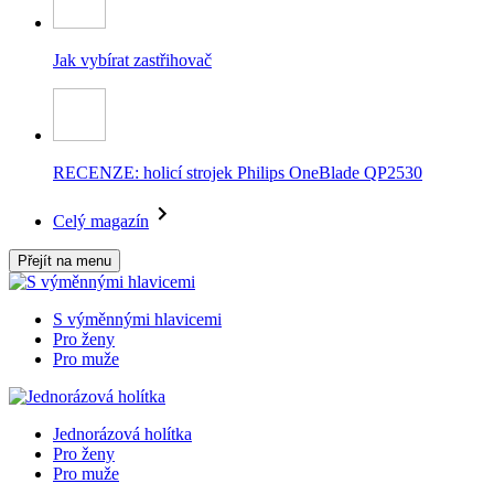
Jak vybírat zastřihovač
RECENZE: holicí strojek Philips OneBlade QP2530
Celý magazín
Přejít na menu
S výměnnými hlavicemi
Pro ženy
Pro muže
Jednorázová holítka
Pro ženy
Pro muže