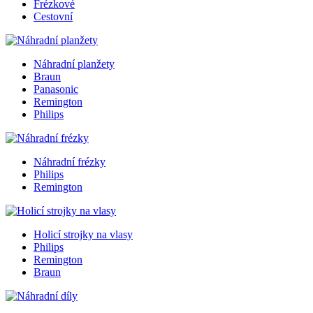
Frézkové
Cestovní
Náhradní planžety
Braun
Panasonic
Remington
Philips
Náhradní frézky
Philips
Remington
Holicí strojky na vlasy
Philips
Remington
Braun