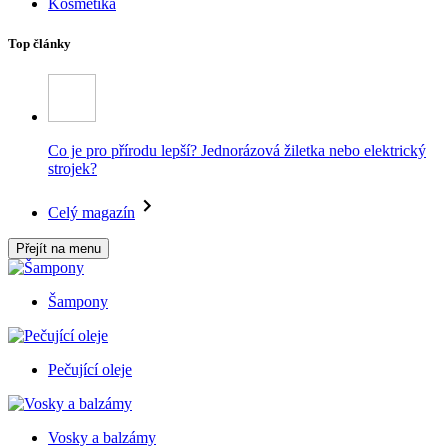
Kosmetika
Top články
Co je pro přírodu lepší? Jednorázová žiletka nebo elektrický
strojek?
Celý magazín
Přejít na menu
Šampony
Pečující oleje
Vosky a balzámy