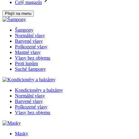
Celý magazín
Přejít na menu
Šampony
Normální vlasy
Barvené vlasy
Poškozené vlasy
Mastné vlasy
Vlasy bez objemu
Proti lupům
Suché šampony
Kondicionéry a balzámy
Normální vlasy
Barvené vlasy
Poškozené vlasy
Vlasy bez objemu
Masky