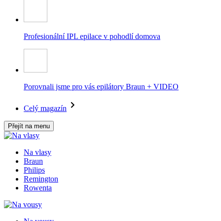
Profesionální IPL epilace v pohodlí domova
Porovnali jsme pro vás epilátory Braun + VIDEO
Celý magazín
Přejít na menu
Na vlasy
Braun
Philips
Remington
Rowenta