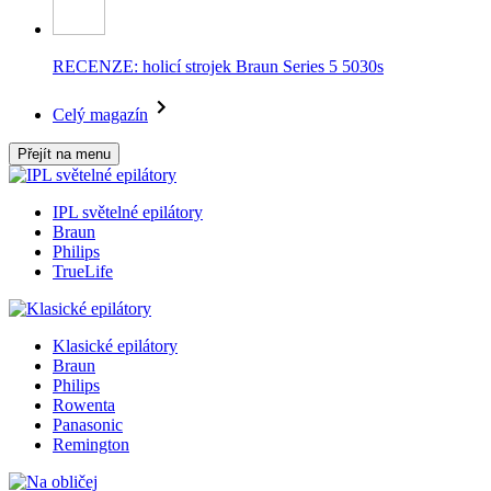
RECENZE: holicí strojek Braun Series 5 5030s
Celý magazín
Přejít na menu
IPL světelné epilátory
Braun
Philips
TrueLife
Klasické epilátory
Braun
Philips
Rowenta
Panasonic
Remington