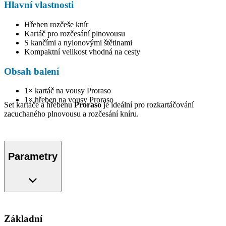
Hlavní vlastnosti
Hřeben rozčeše knír
Kartáč pro rozčesání plnovousu
S kančími a nylonovými štětinami
Kompaktní velikost vhodná na cesty
Obsah balení
1× kartáč na vousy Proraso
1× hřeben na vousy Proraso
Set kartáče a hřebenu
Proraso
je ideální pro rozkartáčování
zacuchaného plnovousu a rozčesání kníru.
Parametry
Základní