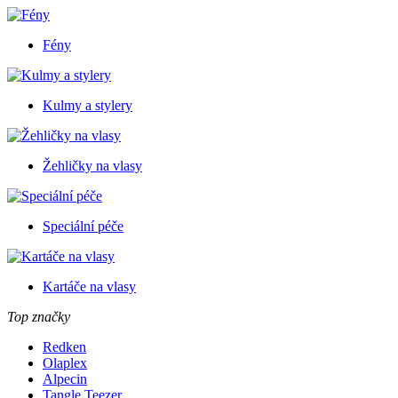
Fény
Kulmy a stylery
Žehličky na vlasy
Speciální péče
Kartáče na vlasy
Top značky
Redken
Olaplex
Alpecin
Tangle Teezer