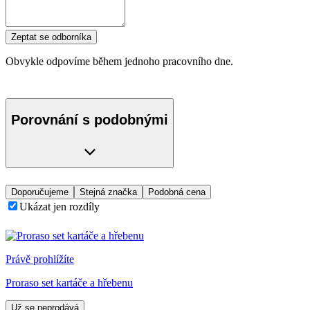
Zeptat se odborníka
Obvykle odpovíme během jednoho pracovního dne.
Porovnání s podobnými
Doporučujeme
Stejná značka
Podobná cena
Ukázat jen rozdíly
Právě prohlížíte
Proraso set kartáče a hřebenu
Už se neprodává