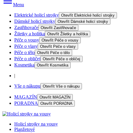
Menu
Elektrické holicí strojky
Otevřít
Elektrické holicí strojky
Dámské holicí strojky
Otevřít
Dámské holicí strojky
Zastřihovače
Otevřít
Zastřihovače
Žiletky a holítka
Otevřít
Žiletky a holítka
Péče o vousy
Otevřít
Péče o vousy
Péče o vlasy
Otevřít
Péče o vlasy
Péče o tělo
Otevřít
Péče o tělo
Péče o obličej
Otevřít
Péče o obličej
Kosmetika
Otevřít
Kosmetika
|
Vše o nákupu
Otevřít
Vše o nákupu
MAGAZÍN
Otevřít
MAGAZÍN
PORADNA
Otevřít
PORADNA
Holicí strojky na vousy
Planžetové