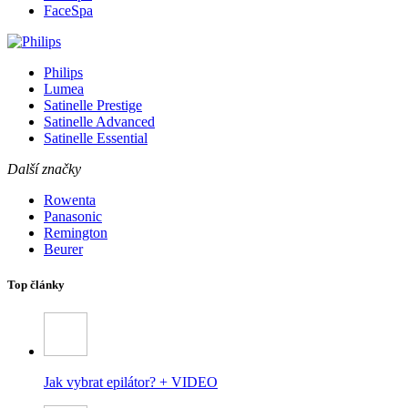
FaceSpa
Philips
Lumea
Satinelle Prestige
Satinelle Advanced
Satinelle Essential
Další značky
Rowenta
Panasonic
Remington
Beurer
Top články
Jak vybrat epilátor? + VIDEO