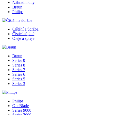
Náhradní díly
Braun
Philips
Čištění a údržba
Čisticí náplně
Oleje a spreje
Braun
Series 9
Series 8
Series 7
Series 6
Series 5
Series 3
Philips
OneBlade
Series 9000
Series 7000