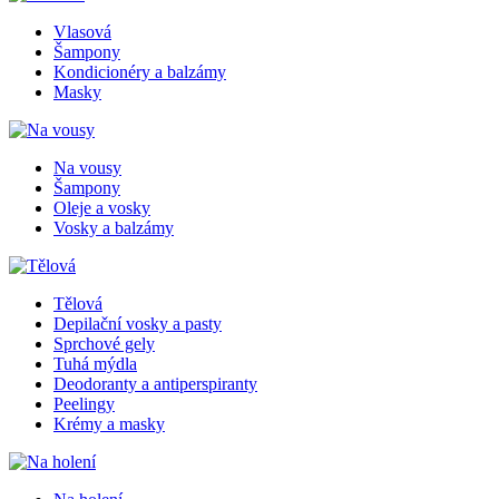
Vlasová
Šampony
Kondicionéry a balzámy
Masky
Na vousy
Šampony
Oleje a vosky
Vosky a balzámy
Tělová
Depilační vosky a pasty
Sprchové gely
Tuhá mýdla
Deodoranty a antiperspiranty
Peelingy
Krémy a masky