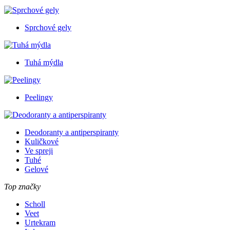
Sprchové gely
Tuhá mýdla
Peelingy
Deodoranty a antiperspiranty
Kuličkové
Ve spreji
Tuhé
Gelové
Top značky
Scholl
Veet
Urtekram