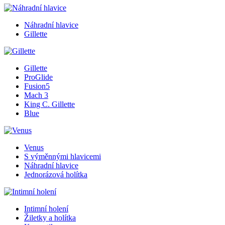
Náhradní hlavice
Gillette
Gillette
ProGlide
Fusion5
Mach 3
King C. Gillette
Blue
Venus
S výměnnými hlavicemi
Náhradní hlavice
Jednorázová holítka
Intimní holení
Žiletky a holítka