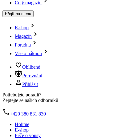
Celý magazín
Přejít na menu
E-shop
Magazín
Poradna
Vše o nákupu
Oblíbené
Porovnání
Přihlásit
Potřebujete poradit?
Zeptejte se našich odborníků
+420 380 831 830
Holime
E-shop
Péče o vousy