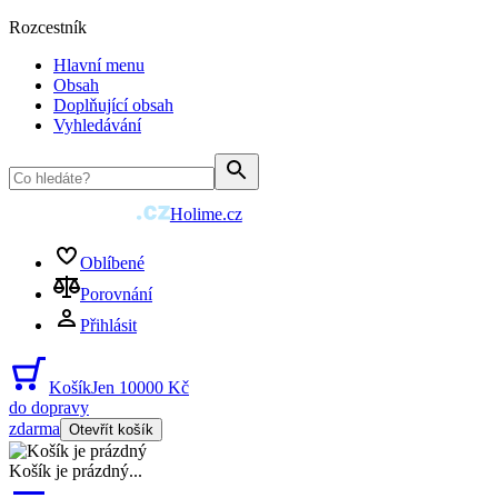
Rozcestník
Hlavní menu
Obsah
Doplňující obsah
Vyhledávání
Holime.cz
Oblíbené
Porovnání
Přihlásit
Košík
Jen 10000 Kč
do dopravy
zdarma
Otevřít košík
Košík je prázdný
...