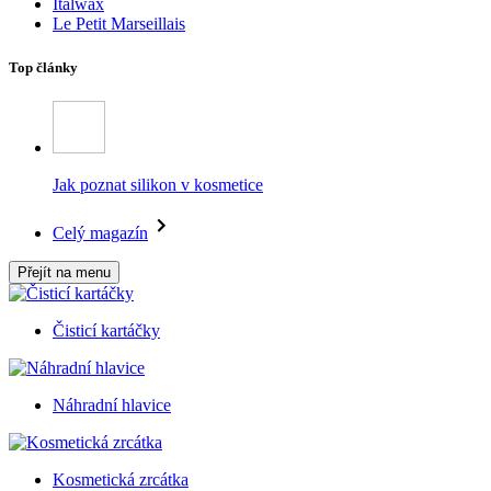
Italwax
Le Petit Marseillais
Top články
Jak poznat silikon v kosmetice
Celý magazín
Přejít na menu
Čisticí kartáčky
Náhradní hlavice
Kosmetická zrcátka