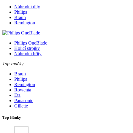
Náhradní díly
Philips
Braun
Remington
Philips OneBlade
Holicí strojky
Náhradní břity
Top značky
Braun
Philips
Remington
Rowenta
Eta
Panasonic
Gillette
Top články