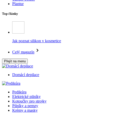
Plantur
Top články
Jak poznat silikon v kosmetice
Celý magazín
Přejít na menu
Domácí depilace
Pedikúra
Elektrické pilníky
Kotoučky pro strojky
Pilníky a pemzy
Krémy a masky