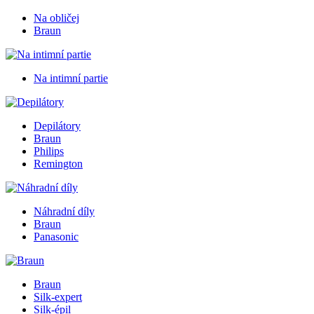
Na obličej
Braun
Na intimní partie
Depilátory
Braun
Philips
Remington
Náhradní díly
Braun
Panasonic
Braun
Silk-expert
Silk-épil