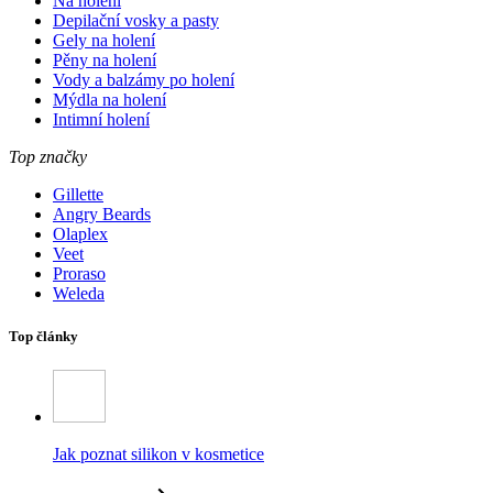
Na holení
Depilační vosky a pasty
Gely na holení
Pěny na holení
Vody a balzámy po holení
Mýdla na holení
Intimní holení
Top značky
Gillette
Angry Beards
Olaplex
Veet
Proraso
Weleda
Top články
Jak poznat silikon v kosmetice