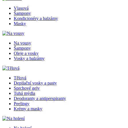
Vlasová
Šampony
Kondicionéry a balzámy
Masky
Na vousy
Šampony
Oleje a vosky
Vosky a balzámy
Tělová
Depilační vosky a pasty
Sprchové gely
Tuhá mýdla
Deodoranty a antiperspiranty
Peelingy
Krémy a masky