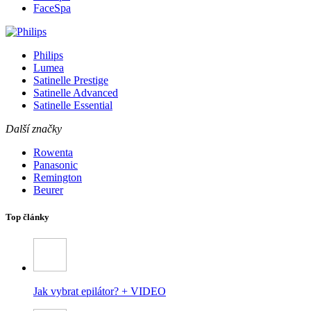
FaceSpa
Philips
Lumea
Satinelle Prestige
Satinelle Advanced
Satinelle Essential
Další značky
Rowenta
Panasonic
Remington
Beurer
Top články
Jak vybrat epilátor? + VIDEO