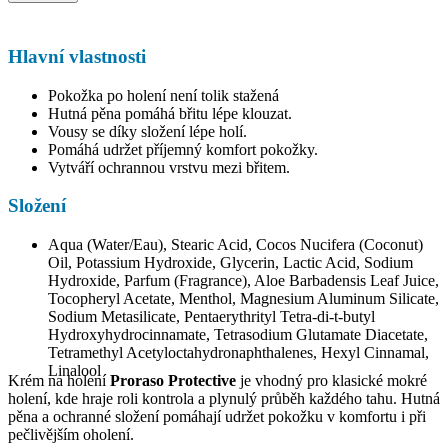
Hlavní vlastnosti
Pokožka po holení není tolik stažená
Hutná pěna pomáhá břitu lépe klouzat.
Vousy se díky složení lépe holí.
Pomáhá udržet příjemný komfort pokožky.
Vytváří ochrannou vrstvu mezi břitem.
Složení
Aqua (Water/Eau), Stearic Acid, Cocos Nucifera (Coconut)
Oil, Potassium Hydroxide, Glycerin, Lactic Acid, Sodium
Hydroxide, Parfum (Fragrance), Aloe Barbadensis Leaf Juice,
Tocopheryl Acetate, Menthol, Magnesium Aluminum Silicate,
Sodium Metasilicate, Pentaerythrityl Tetra-di-t-butyl
Hydroxyhydrocinnamate, Tetrasodium Glutamate Diacetate,
Tetramethyl Acetyloctahydronaphthalenes, Hexyl Cinnamal,
Linalool
Krém na holení
Proraso Protective
je vhodný pro klasické mokré
holení, kde hraje roli kontrola a plynulý průběh každého tahu. Hutná
pěna a ochranné složení pomáhají udržet pokožku v komfortu i při
pečlivějším oholení.