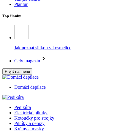
Plantur
Top články
Jak poznat silikon v kosmetice
Celý magazín
Přejít na menu
Domácí depilace
Pedikúra
Elektrické pilníky
Kotoučky pro strojky
Pilníky a pemzy
Krémy a masky