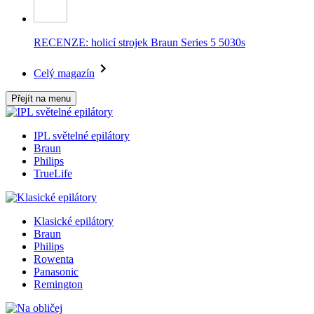
RECENZE: holicí strojek Braun Series 5 5030s
Celý magazín
Přejít na menu
IPL světelné epilátory
Braun
Philips
TrueLife
Klasické epilátory
Braun
Philips
Rowenta
Panasonic
Remington