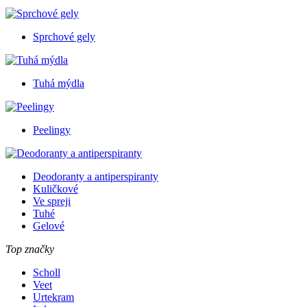
Sprchové gely
Tuhá mýdla
Peelingy
Deodoranty a antiperspiranty
Kuličkové
Ve spreji
Tuhé
Gelové
Top značky
Scholl
Veet
Urtekram