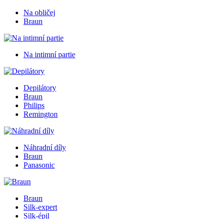
Na obličej
Braun
Na intimní partie
Depilátory
Braun
Philips
Remington
Náhradní díly
Braun
Panasonic
Braun
Silk-expert
Silk-épil