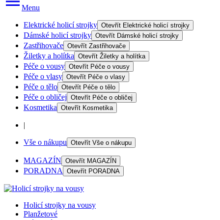
Menu
Elektrické holicí strojky
Otevřít
Elektrické holicí strojky
Dámské holicí strojky
Otevřít
Dámské holicí strojky
Zastřihovače
Otevřít
Zastřihovače
Žiletky a holítka
Otevřít
Žiletky a holítka
Péče o vousy
Otevřít
Péče o vousy
Péče o vlasy
Otevřít
Péče o vlasy
Péče o tělo
Otevřít
Péče o tělo
Péče o obličej
Otevřít
Péče o obličej
Kosmetika
Otevřít
Kosmetika
|
Vše o nákupu
Otevřít
Vše o nákupu
MAGAZÍN
Otevřít
MAGAZÍN
PORADNA
Otevřít
PORADNA
Holicí strojky na vousy
Planžetové