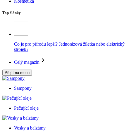
Kosmetika
Top články
Co je pro přírodu lepší? Jednorázová žiletka nebo elektrický
strojek?
Celý magazín
Přejít na menu
Šampony
Pečující oleje
Vosky a balzámy