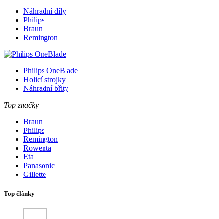
Náhradní díly
Philips
Braun
Remington
Philips OneBlade
Holicí strojky
Náhradní břity
Top značky
Braun
Philips
Remington
Rowenta
Eta
Panasonic
Gillette
Top články