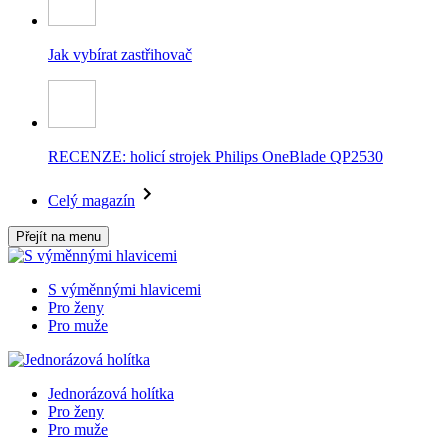
Jak vybírat zastřihovač
RECENZE: holicí strojek Philips OneBlade QP2530
Celý magazín
Přejít na menu
S výměnnými hlavicemi
Pro ženy
Pro muže
Jednorázová holítka
Pro ženy
Pro muže