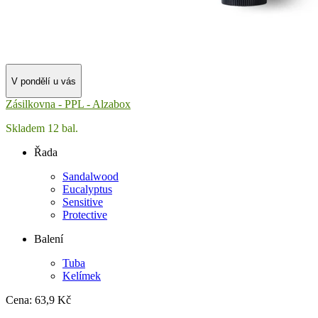
V pondělí u vás
Zásilkovna - PPL - Alzabox
Skladem 12 bal.
Řada
Sandalwood
Eucalyptus
Sensitive
Protective
Balení
Tuba
Kelímek
Cena:
63
,9 Kč