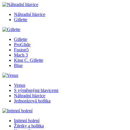
Náhradní hlavice
Gillette
Gillette
ProGlide
Fusion5
Mach 3
King C. Gillette
Blue
Venus
S výměnnými hlavicemi
Náhradní hlavice
Jednorázová holítka
Intimní holení
Žiletky a holítka