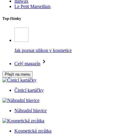
Italwax
Le Petit Marseillais
Top články
Jak poznat silikon v kosmetice
Celý magazín
Přejít na menu
Čisticí kartáčky
Náhradní hlavice
Kosmetická zrcátka