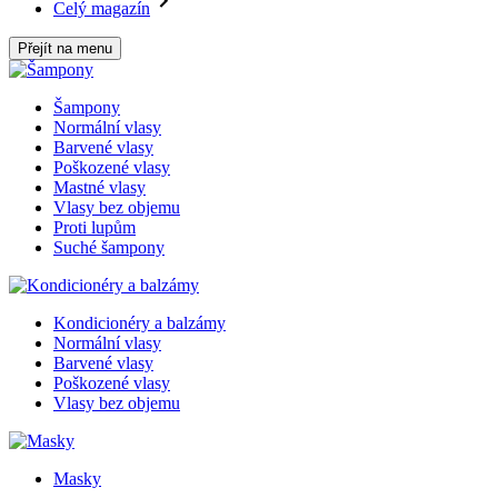
Celý magazín
Přejít na menu
Šampony
Normální vlasy
Barvené vlasy
Poškozené vlasy
Mastné vlasy
Vlasy bez objemu
Proti lupům
Suché šampony
Kondicionéry a balzámy
Normální vlasy
Barvené vlasy
Poškozené vlasy
Vlasy bez objemu
Masky