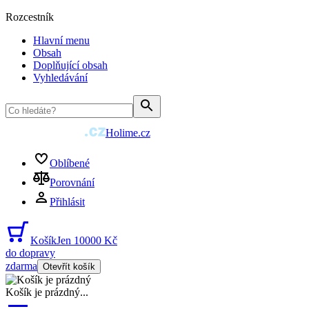
Rozcestník
Hlavní menu
Obsah
Doplňující obsah
Vyhledávání
Holime.cz
Oblíbené
Porovnání
Přihlásit
Košík
Jen 10000 Kč
do dopravy
zdarma
Otevřít košík
Košík je prázdný
...