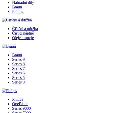
Náhradní díly
Braun
Philips
Čištění a údržba
Čisticí náplně
Oleje a spreje
Braun
Series 9
Series 8
Series 7
Series 6
Series 5
Series 3
Philips
OneBlade
Series 9000
Series 7000