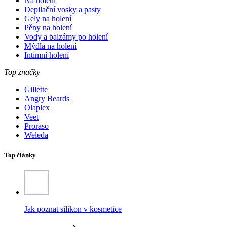
Na holení
Depilační vosky a pasty
Gely na holení
Pěny na holení
Vody a balzámy po holení
Mýdla na holení
Intimní holení
Top značky
Gillette
Angry Beards
Olaplex
Veet
Proraso
Weleda
Top články
Jak poznat silikon v kosmetice