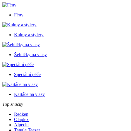
Fény
Kulmy a stylery
Žehličky na vlasy
Speciální péče
Kartáče na vlasy
Top značky
Redken
Olaplex
Alpecin
Tangle Teezer