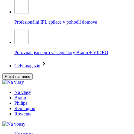
Profesionální IPL epilace v pohodlí domova
Porovnali jsme pro vás epilátory Braun + VIDEO
Celý magazín
Přejít na menu
Na vlasy
Braun
Philips
Remington
Rowenta