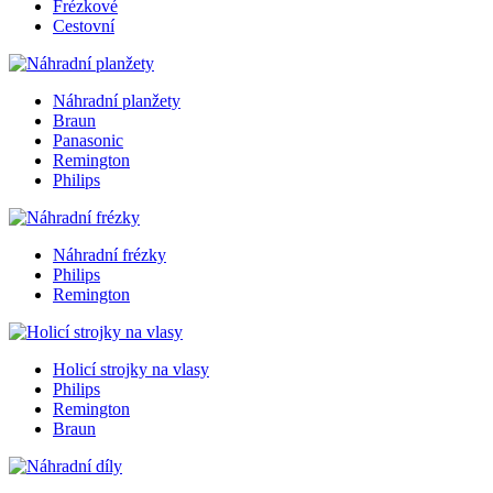
Frézkové
Cestovní
Náhradní planžety
Braun
Panasonic
Remington
Philips
Náhradní frézky
Philips
Remington
Holicí strojky na vlasy
Philips
Remington
Braun