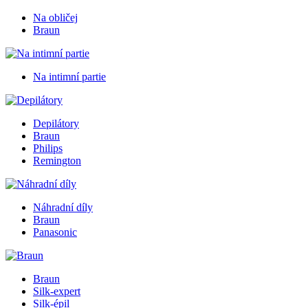
Na obličej
Braun
Na intimní partie
Depilátory
Braun
Philips
Remington
Náhradní díly
Braun
Panasonic
Braun
Silk-expert
Silk-épil