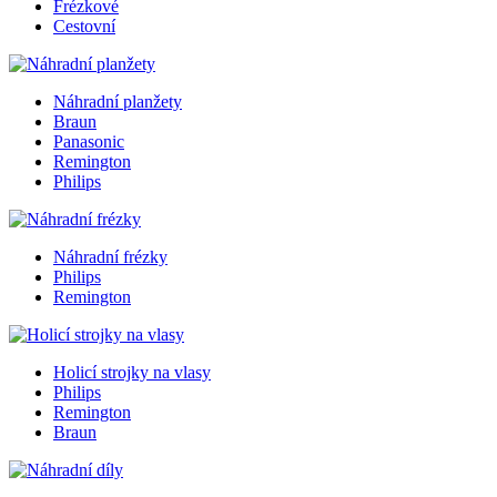
Frézkové
Cestovní
Náhradní planžety
Braun
Panasonic
Remington
Philips
Náhradní frézky
Philips
Remington
Holicí strojky na vlasy
Philips
Remington
Braun