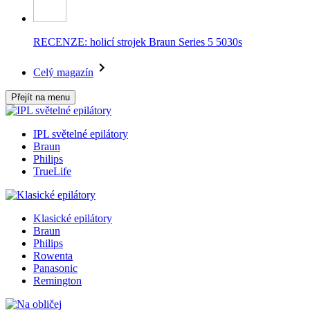
RECENZE: holicí strojek Braun Series 5 5030s
Celý magazín
Přejít na menu
IPL světelné epilátory
Braun
Philips
TrueLife
Klasické epilátory
Braun
Philips
Rowenta
Panasonic
Remington