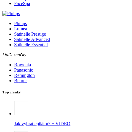
FaceSpa
Philips
Lumea
Satinelle Prestige
Satinelle Advanced
Satinelle Essential
Další značky
Rowenta
Panasonic
Remington
Beurer
Top články
Jak vybrat epilátor? + VIDEO