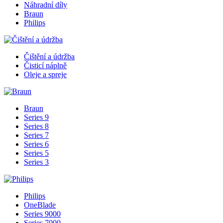
Náhradní díly
Braun
Philips
Čištění a údržba
Čisticí náplně
Oleje a spreje
Braun
Series 9
Series 8
Series 7
Series 6
Series 5
Series 3
Philips
OneBlade
Series 9000
Series 7000