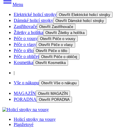
Menu
Elektrické holicí strojky
Otevřít
Elektrické holicí strojky
Dámské holicí strojky
Otevřít
Dámské holicí strojky
Zastřihovače
Otevřít
Zastřihovače
Žiletky a holítka
Otevřít
Žiletky a holítka
Péče o vousy
Otevřít
Péče o vousy
Péče o vlasy
Otevřít
Péče o vlasy
Péče o tělo
Otevřít
Péče o tělo
Péče o obličej
Otevřít
Péče o obličej
Kosmetika
Otevřít
Kosmetika
|
Vše o nákupu
Otevřít
Vše o nákupu
MAGAZÍN
Otevřít
MAGAZÍN
PORADNA
Otevřít
PORADNA
Holicí strojky na vousy
Planžetové