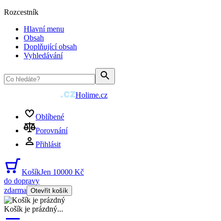
Rozcestník
Hlavní menu
Obsah
Doplňující obsah
Vyhledávání
Holime.cz
Oblíbené
Porovnání
Přihlásit
Košík
Jen 10000 Kč
do dopravy
zdarma
Otevřít košík
Košík je prázdný
...