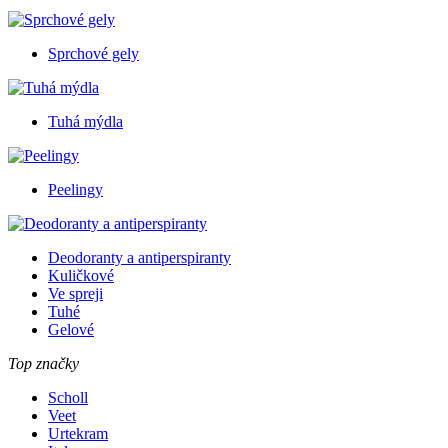
Sprchové gely
Tuhá mýdla
Peelingy
Deodoranty a antiperspiranty
Kuličkové
Ve spreji
Tuhé
Gelové
Top značky
Scholl
Veet
Urtekram