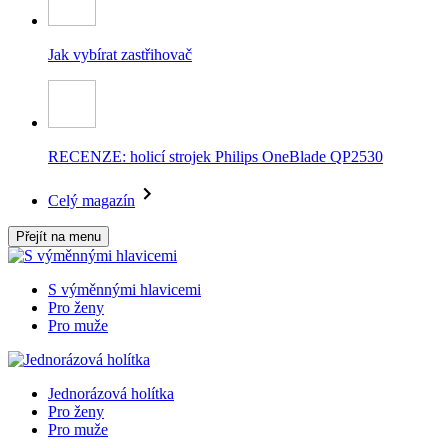
Jak vybírat zastřihovač
RECENZE: holicí strojek Philips OneBlade QP2530
Celý magazín
Přejít na menu
S výměnnými hlavicemi
Pro ženy
Pro muže
Jednorázová holítka
Pro ženy
Pro muže