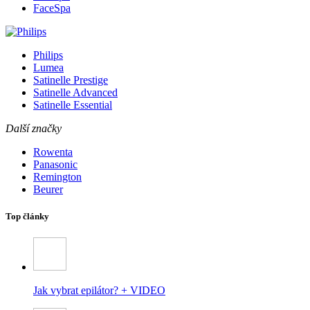
FaceSpa
Philips
Lumea
Satinelle Prestige
Satinelle Advanced
Satinelle Essential
Další značky
Rowenta
Panasonic
Remington
Beurer
Top články
Jak vybrat epilátor? + VIDEO