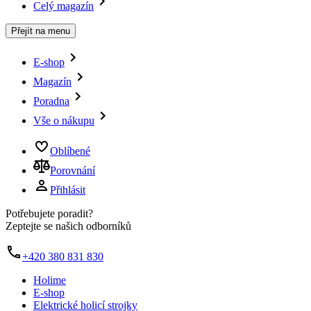
Celý magazín
Přejít na menu
E-shop
Magazín
Poradna
Vše o nákupu
Oblíbené
Porovnání
Přihlásit
Potřebujete poradit?
Zeptejte se našich odborníků
+420 380 831 830
Holime
E-shop
Elektrické holicí strojky