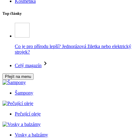
Kosmetika
Top články
Co je pro přírodu lepší? Jednorázová žiletka nebo elektrický
strojek?
Celý magazín
Přejít na menu
Šampony
Pečující oleje
Vosky a balzámy