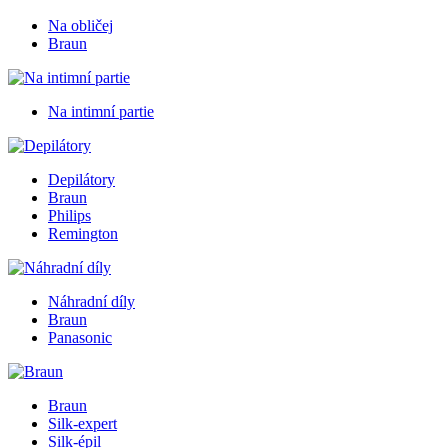
Na obličej
Braun
Na intimní partie
Depilátory
Braun
Philips
Remington
Náhradní díly
Braun
Panasonic
Braun
Silk-expert
Silk-épil