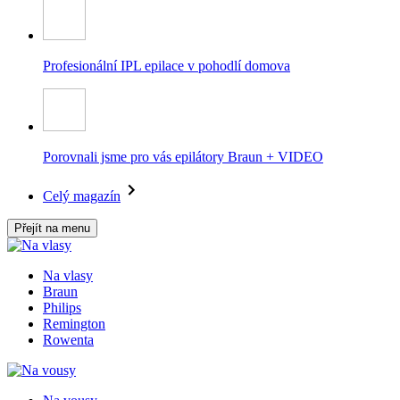
Profesionální IPL epilace v pohodlí domova
Porovnali jsme pro vás epilátory Braun + VIDEO
Celý magazín
Přejít na menu
Na vlasy
Braun
Philips
Remington
Rowenta