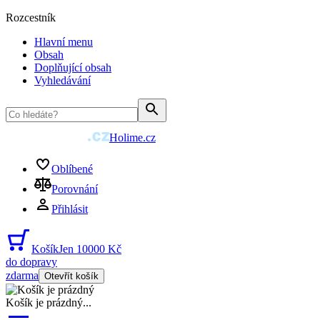
Rozcestník
Hlavní menu
Obsah
Doplňující obsah
Vyhledávání
Holime.cz
Oblíbené
Porovnání
Přihlásit
Košík
Jen 10000 Kč
do dopravy
zdarma
Otevřít košík
Košík je prázdný
...