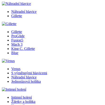
Náhradní hlavice
Gillette
Gillette
ProGlide
Fusion5
Mach 3
King C. Gillette
Blue
Venus
S výměnnými hlavicemi
Náhradní hlavice
Jednorázová holítka
Intimní holení
Žiletky a holítka