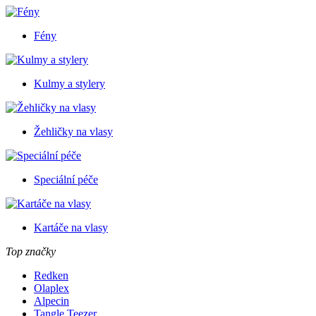
Fény
Kulmy a stylery
Žehličky na vlasy
Speciální péče
Kartáče na vlasy
Top značky
Redken
Olaplex
Alpecin
Tangle Teezer