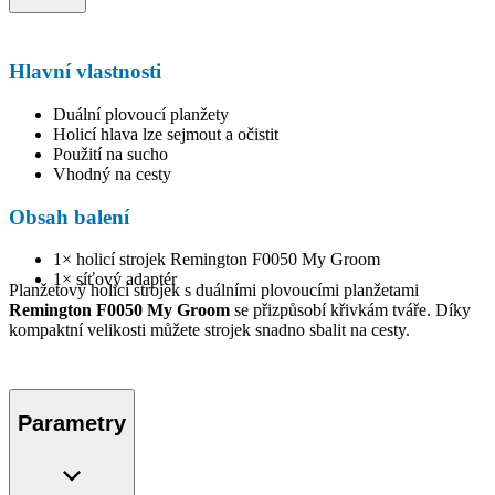
Hlavní vlastnosti
Duální plovoucí planžety
Holicí hlava lze sejmout a očistit
Použití na sucho
Vhodný na cesty
Obsah balení
1× holicí strojek Remington F0050 My Groom
1× síťový adaptér
Planžetový holicí strojek s duálními plovoucími planžetami
Remington F0050 My Groom
se přizpůsobí křivkám tváře. Díky
kompaktní velikosti můžete strojek snadno sbalit na cesty.
Parametry