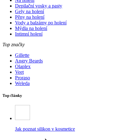
Na holení
Depilační vosky a pasty
Gely na holení
Pěny na holení
Vody a balzámy po holení
Mýdla na holení
Intimní holení
Top značky
Gillette
Angry Beards
Olaplex
Veet
Proraso
Weleda
Top články
Jak poznat silikon v kosmetice