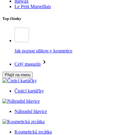
Italwax
Le Petit Marseillais
Top články
Jak poznat silikon v kosmetice
Celý magazín
Přejít na menu
Čisticí kartáčky
Náhradní hlavice
Kosmetická zrcátka