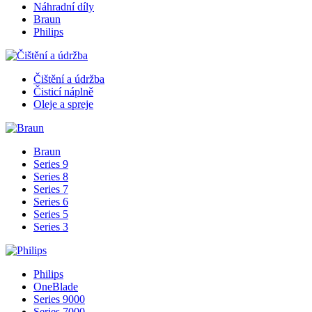
Náhradní díly
Braun
Philips
Čištění a údržba
Čisticí náplně
Oleje a spreje
Braun
Series 9
Series 8
Series 7
Series 6
Series 5
Series 3
Philips
OneBlade
Series 9000
Series 7000