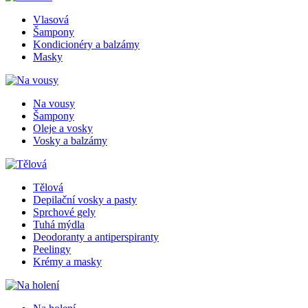
Vlasová
Šampony
Kondicionéry a balzámy
Masky
Na vousy
Šampony
Oleje a vosky
Vosky a balzámy
Tělová
Depilační vosky a pasty
Sprchové gely
Tuhá mýdla
Deodoranty a antiperspiranty
Peelingy
Krémy a masky