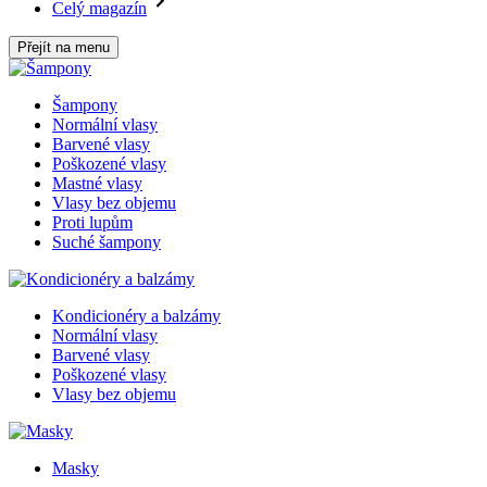
Celý magazín
Přejít na menu
Šampony
Normální vlasy
Barvené vlasy
Poškozené vlasy
Mastné vlasy
Vlasy bez objemu
Proti lupům
Suché šampony
Kondicionéry a balzámy
Normální vlasy
Barvené vlasy
Poškozené vlasy
Vlasy bez objemu
Masky