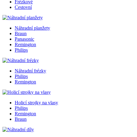
Frézkové
Cestovní
Náhradní planžety
Braun
Panasonic
Remington
Philips
Náhradní frézky
Philips
Remington
Holicí strojky na vlasy
Philips
Remington
Braun