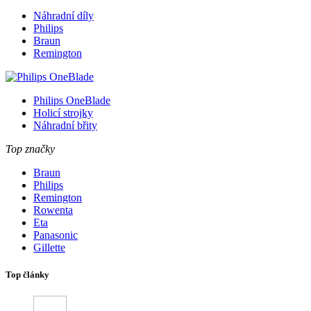
Náhradní díly
Philips
Braun
Remington
Philips OneBlade
Holicí strojky
Náhradní břity
Top značky
Braun
Philips
Remington
Rowenta
Eta
Panasonic
Gillette
Top články