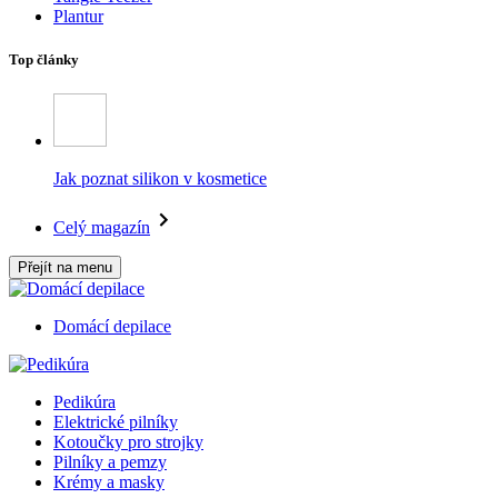
Plantur
Top články
Jak poznat silikon v kosmetice
Celý magazín
Přejít na menu
Domácí depilace
Pedikúra
Elektrické pilníky
Kotoučky pro strojky
Pilníky a pemzy
Krémy a masky