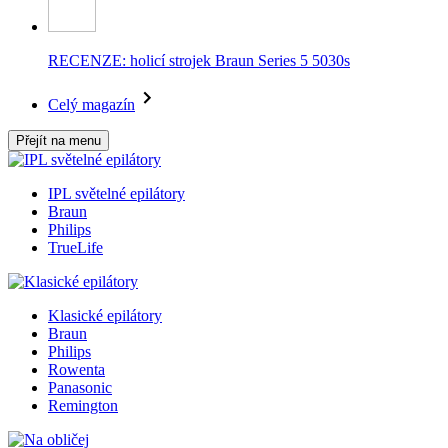
RECENZE: holicí strojek Braun Series 5 5030s
Celý magazín
Přejít na menu
IPL světelné epilátory
Braun
Philips
TrueLife
Klasické epilátory
Braun
Philips
Rowenta
Panasonic
Remington