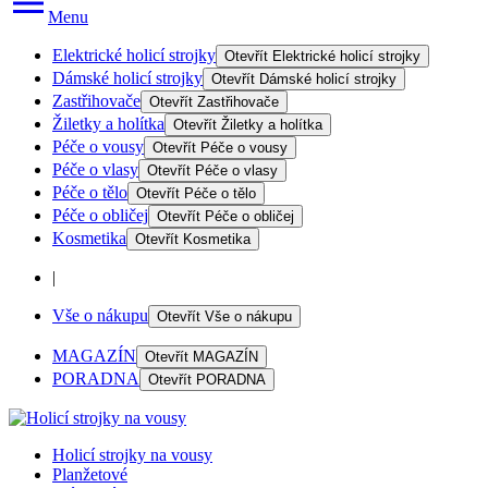
Menu
Elektrické holicí strojky
Otevřít
Elektrické holicí strojky
Dámské holicí strojky
Otevřít
Dámské holicí strojky
Zastřihovače
Otevřít
Zastřihovače
Žiletky a holítka
Otevřít
Žiletky a holítka
Péče o vousy
Otevřít
Péče o vousy
Péče o vlasy
Otevřít
Péče o vlasy
Péče o tělo
Otevřít
Péče o tělo
Péče o obličej
Otevřít
Péče o obličej
Kosmetika
Otevřít
Kosmetika
|
Vše o nákupu
Otevřít
Vše o nákupu
MAGAZÍN
Otevřít
MAGAZÍN
PORADNA
Otevřít
PORADNA
Holicí strojky na vousy
Planžetové