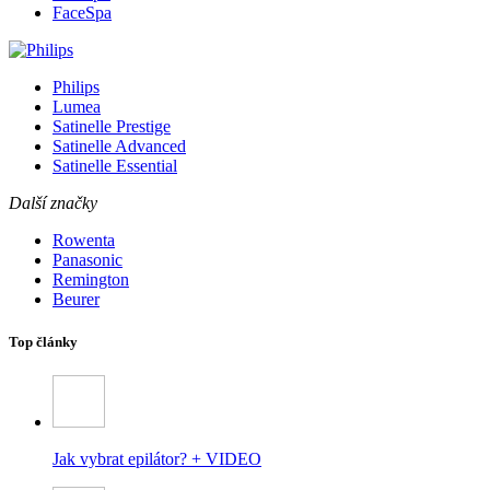
FaceSpa
Philips
Lumea
Satinelle Prestige
Satinelle Advanced
Satinelle Essential
Další značky
Rowenta
Panasonic
Remington
Beurer
Top články
Jak vybrat epilátor? + VIDEO