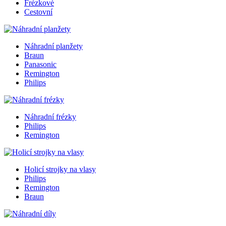
Frézkové
Cestovní
Náhradní planžety
Braun
Panasonic
Remington
Philips
Náhradní frézky
Philips
Remington
Holicí strojky na vlasy
Philips
Remington
Braun