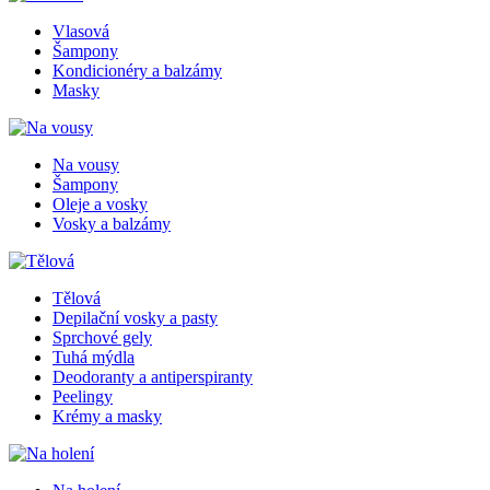
Vlasová
Šampony
Kondicionéry a balzámy
Masky
Na vousy
Šampony
Oleje a vosky
Vosky a balzámy
Tělová
Depilační vosky a pasty
Sprchové gely
Tuhá mýdla
Deodoranty a antiperspiranty
Peelingy
Krémy a masky