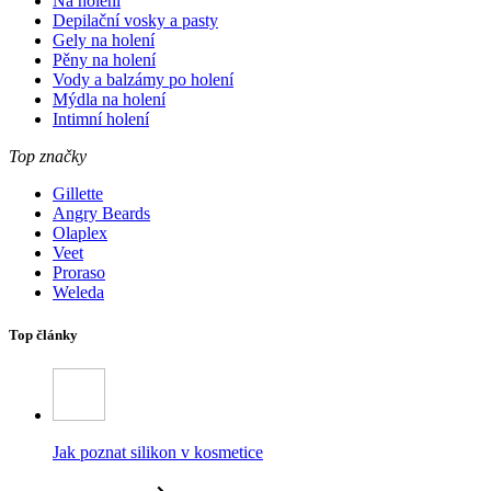
Na holení
Depilační vosky a pasty
Gely na holení
Pěny na holení
Vody a balzámy po holení
Mýdla na holení
Intimní holení
Top značky
Gillette
Angry Beards
Olaplex
Veet
Proraso
Weleda
Top články
Jak poznat silikon v kosmetice