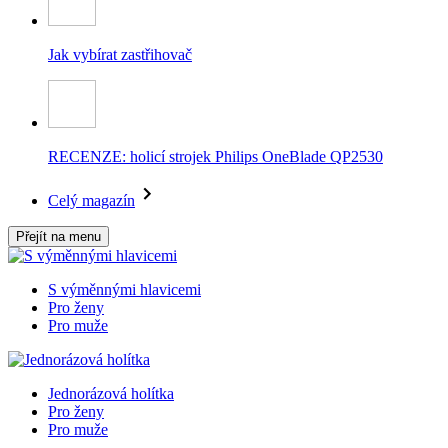
Jak vybírat zastřihovač
RECENZE: holicí strojek Philips OneBlade QP2530
Celý magazín
Přejít na menu
S výměnnými hlavicemi
Pro ženy
Pro muže
Jednorázová holítka
Pro ženy
Pro muže