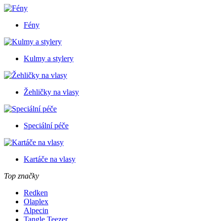
Fény
Kulmy a stylery
Žehličky na vlasy
Speciální péče
Kartáče na vlasy
Top značky
Redken
Olaplex
Alpecin
Tangle Teezer