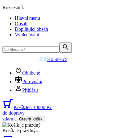
Rozcestník
Hlavní menu
Obsah
Doplňující obsah
Vyhledávání
Holime.cz
Oblíbené
Porovnání
Přihlásit
Košík
Jen 10000 Kč
do dopravy
zdarma
Otevřít košík
Košík je prázdný
...