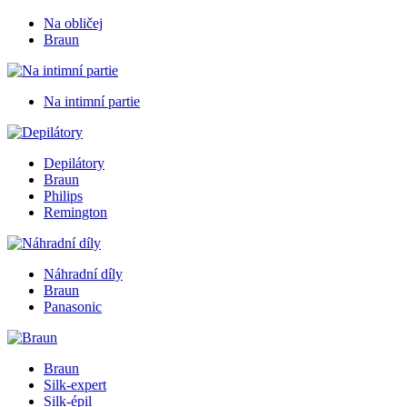
Na obličej
Braun
Na intimní partie
Depilátory
Braun
Philips
Remington
Náhradní díly
Braun
Panasonic
Braun
Silk-expert
Silk-épil