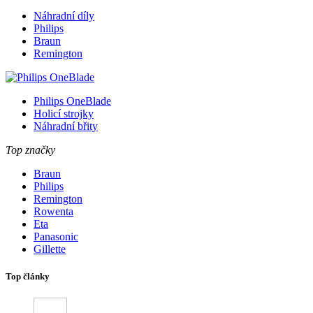
Náhradní díly
Philips
Braun
Remington
Philips OneBlade
Holicí strojky
Náhradní břity
Top značky
Braun
Philips
Remington
Rowenta
Eta
Panasonic
Gillette
Top články