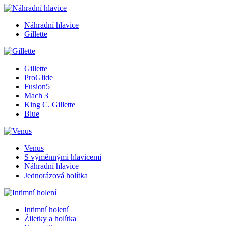
Náhradní hlavice
Gillette
Gillette
ProGlide
Fusion5
Mach 3
King C. Gillette
Blue
Venus
S výměnnými hlavicemi
Náhradní hlavice
Jednorázová holítka
Intimní holení
Žiletky a holítka