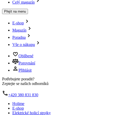
Celý magazín
Přejít na menu
E-shop
Magazín
Poradna
Vše o nákupu
Oblíbené
Porovnání
Přihlásit
Potřebujete poradit?
Zeptejte se našich odborníků
+420 380 831 830
Holime
E-shop
Elektrické holicí strojky