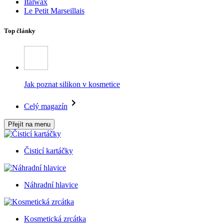
Italwax
Le Petit Marseillais
Top články
Jak poznat silikon v kosmetice
Celý magazín
Přejít na menu
Čisticí kartáčky
Náhradní hlavice
Kosmetická zrcátka