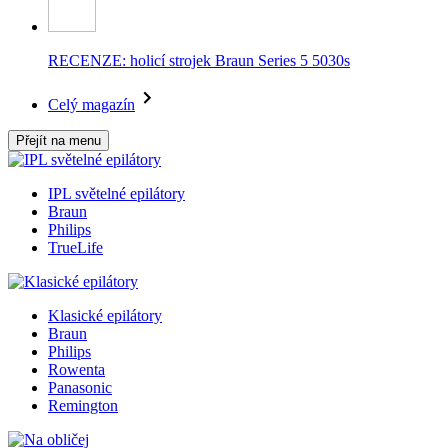
RECENZE: holicí strojek Braun Series 5 5030s
Celý magazín
Přejít na menu
IPL světelné epilátory
Braun
Philips
TrueLife
Klasické epilátory
Braun
Philips
Rowenta
Panasonic
Remington