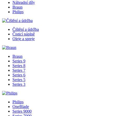
Náhradní díly
Braun
Philips
Čištění a údržba
Čisticí náplně
Oleje a spreje
Braun
Series 9
Series 8
Series 7
Series 6
Series 5
Series 3
Philips
OneBlade
Series 9000
Series 7000