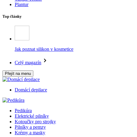
Plantur
Top články
Jak poznat silikon v kosmetice
Celý magazín
Přejít na menu
Domácí depilace
Pedikúra
Elektrické pilníky
Kotoučky pro strojky
Pilníky a pemzy
Krémy a masky