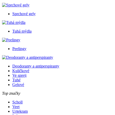
Sprchové gely
Tuhá mýdla
Peelingy
Deodoranty a antiperspiranty
Kuličkové
Ve spreji
Tuhé
Gelové
Top značky
Scholl
Veet
Urtekram