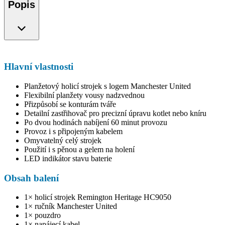
Popis
Hlavní vlastnosti
Planžetový holicí strojek s logem Manchester United
Flexibilní planžety vousy nadzvednou
Přizpůsobí se konturám tváře
Detailní zastřihovač pro precizní úpravu kotlet nebo kníru
Po dvou hodinách nabíjení 60 minut provozu
Provoz i s připojeným kabelem
Omyvatelný celý strojek
Použití i s pěnou a gelem na holení
LED indikátor stavu baterie
Obsah balení
1× holicí strojek Remington Heritage HC9050
1× ručník Manchester United
1× pouzdro
1× napájecí kabel