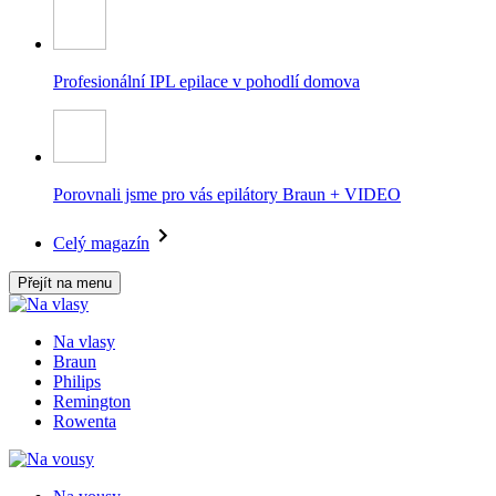
Profesionální IPL epilace v pohodlí domova
Porovnali jsme pro vás epilátory Braun + VIDEO
Celý magazín
Přejít na menu
Na vlasy
Braun
Philips
Remington
Rowenta