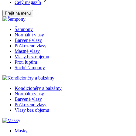
Celý magazín
Přejít na menu
Šampony
Normální vlasy
Barvené vlasy
Poškozené vlasy
Mastné vlasy
Vlasy bez objemu
Proti lupům
Suché šampony
Kondicionéry a balzámy
Normální vlasy
Barvené vlasy
Poškozené vlasy
Vlasy bez objemu
Masky