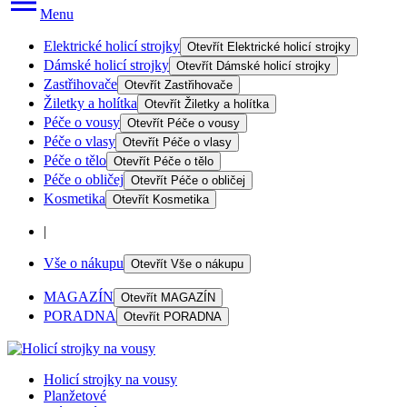
Menu
Elektrické holicí strojky
Otevřít
Elektrické holicí strojky
Dámské holicí strojky
Otevřít
Dámské holicí strojky
Zastřihovače
Otevřít
Zastřihovače
Žiletky a holítka
Otevřít
Žiletky a holítka
Péče o vousy
Otevřít
Péče o vousy
Péče o vlasy
Otevřít
Péče o vlasy
Péče o tělo
Otevřít
Péče o tělo
Péče o obličej
Otevřít
Péče o obličej
Kosmetika
Otevřít
Kosmetika
|
Vše o nákupu
Otevřít
Vše o nákupu
MAGAZÍN
Otevřít
MAGAZÍN
PORADNA
Otevřít
PORADNA
Holicí strojky na vousy
Planžetové