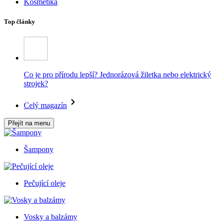
Kosmetika
Top články
Co je pro přírodu lepší? Jednorázová žiletka nebo elektrický
strojek?
Celý magazín
Přejít na menu
Šampony
Pečující oleje
Vosky a balzámy