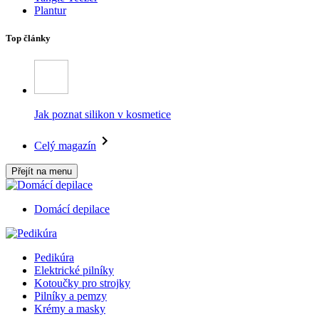
Plantur
Top články
Jak poznat silikon v kosmetice
Celý magazín
Přejít na menu
Domácí depilace
Pedikúra
Elektrické pilníky
Kotoučky pro strojky
Pilníky a pemzy
Krémy a masky