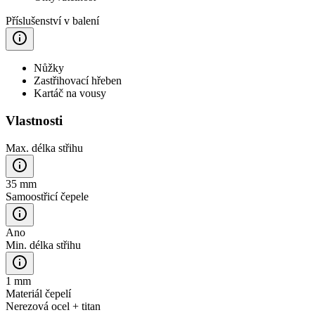
Příslušenství v balení
Nůžky
Zastřihovací hřeben
Kartáč na vousy
Vlastnosti
Max. délka střihu
35 mm
Samoostřicí čepele
Ano
Min. délka střihu
1 mm
Materiál čepelí
Nerezová ocel + titan