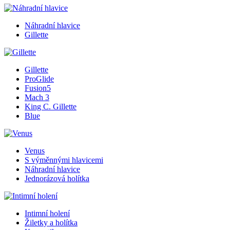
Náhradní hlavice
Gillette
Gillette
ProGlide
Fusion5
Mach 3
King C. Gillette
Blue
Venus
S výměnnými hlavicemi
Náhradní hlavice
Jednorázová holítka
Intimní holení
Žiletky a holítka