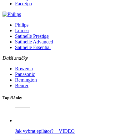
FaceSpa
Philips
Lumea
Satinelle Prestige
Satinelle Advanced
Satinelle Essential
Další značky
Rowenta
Panasonic
Remington
Beurer
Top články
Jak vybrat epilátor? + VIDEO