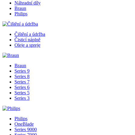
Náhradní díly
Braun
Philips
Čištění a údržba
Čisticí náplně
Oleje a spreje
Braun
Series 9
Series 8
Series 7
Series 6
Series 5
Series 3
Philips
OneBlade
Series 9000
Series 7000