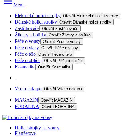
Menu
Elektrické holicí strojky
Otevřít
Elektrické holicí strojky
Dámské holicí strojky
Otevřít
Dámské holicí strojky
Zastřihovače
Otevřít
Zastřihovače
Žiletky a holítka
Otevřít
Žiletky a holítka
Péče o vousy
Otevřít
Péče o vousy
Péče o vlasy
Otevřít
Péče o vlasy
Péče o tělo
Otevřít
Péče o tělo
Péče o obličej
Otevřít
Péče o obličej
Kosmetika
Otevřít
Kosmetika
|
Vše o nákupu
Otevřít
Vše o nákupu
MAGAZÍN
Otevřít
MAGAZÍN
PORADNA
Otevřít
PORADNA
Holicí strojky na vousy
Planžetové