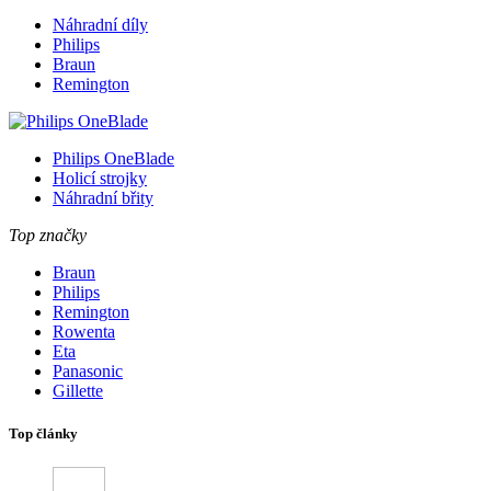
Náhradní díly
Philips
Braun
Remington
Philips OneBlade
Holicí strojky
Náhradní břity
Top značky
Braun
Philips
Remington
Rowenta
Eta
Panasonic
Gillette
Top články