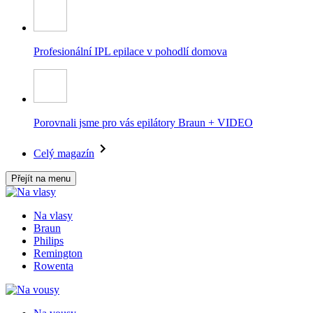
Profesionální IPL epilace v pohodlí domova
Porovnali jsme pro vás epilátory Braun + VIDEO
Celý magazín
Přejít na menu
Na vlasy
Braun
Philips
Remington
Rowenta