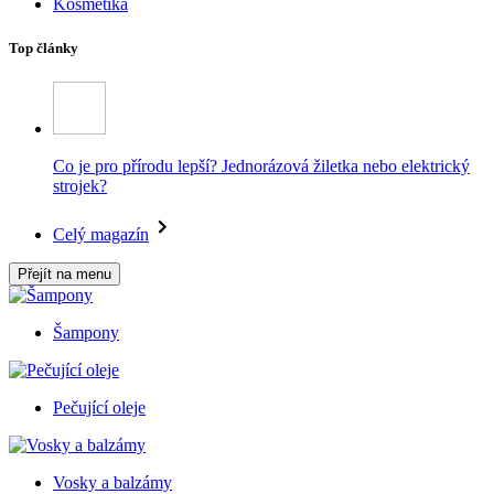
Kosmetika
Top články
Co je pro přírodu lepší? Jednorázová žiletka nebo elektrický
strojek?
Celý magazín
Přejít na menu
Šampony
Pečující oleje
Vosky a balzámy