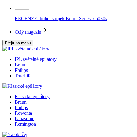
RECENZE: holicí strojek Braun Series 5 5030s
Celý magazín
Přejít na menu
IPL světelné epilátory
Braun
Philips
TrueLife
Klasické epilátory
Braun
Philips
Rowenta
Panasonic
Remington