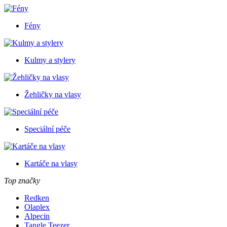
Fény
Kulmy a stylery
Žehličky na vlasy
Speciální péče
Kartáče na vlasy
Top značky
Redken
Olaplex
Alpecin
Tangle Teezer