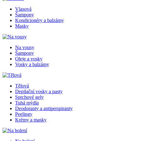
Vlasová
Šampony
Kondicionéry a balzámy
Masky
Na vousy
Šampony
Oleje a vosky
Vosky a balzámy
Tělová
Depilační vosky a pasty
Sprchové gely
Tuhá mýdla
Deodoranty a antiperspiranty
Peelingy
Krémy a masky