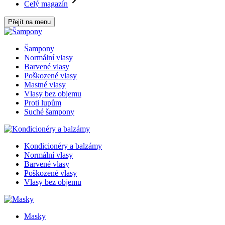
Celý magazín
Přejít na menu
Šampony
Normální vlasy
Barvené vlasy
Poškozené vlasy
Mastné vlasy
Vlasy bez objemu
Proti lupům
Suché šampony
Kondicionéry a balzámy
Normální vlasy
Barvené vlasy
Poškozené vlasy
Vlasy bez objemu
Masky