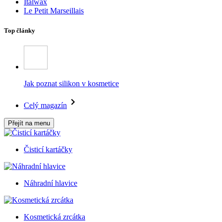
Italwax
Le Petit Marseillais
Top články
Jak poznat silikon v kosmetice
Celý magazín
Přejít na menu
Čisticí kartáčky
Náhradní hlavice
Kosmetická zrcátka