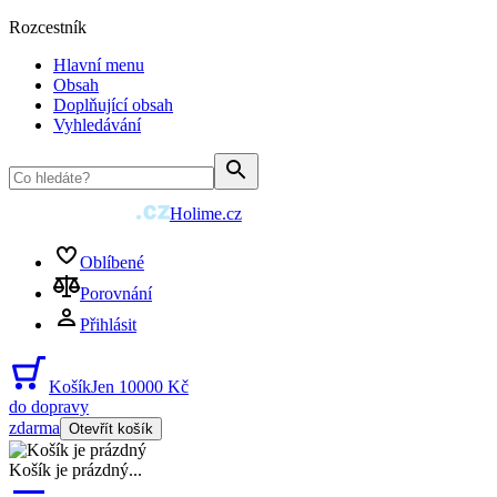
Rozcestník
Hlavní menu
Obsah
Doplňující obsah
Vyhledávání
Holime.cz
Oblíbené
Porovnání
Přihlásit
Košík
Jen 10000 Kč
do dopravy
zdarma
Otevřít košík
Košík je prázdný
...