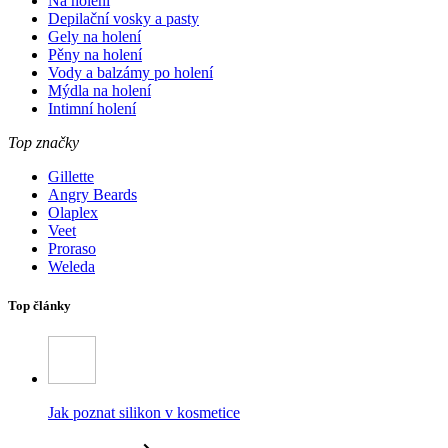
Na holení
Depilační vosky a pasty
Gely na holení
Pěny na holení
Vody a balzámy po holení
Mýdla na holení
Intimní holení
Top značky
Gillette
Angry Beards
Olaplex
Veet
Proraso
Weleda
Top články
Jak poznat silikon v kosmetice