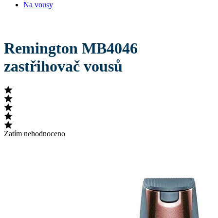
Na vousy
Remington MB4046
zastřihovač vousů
Zatím nehodnoceno