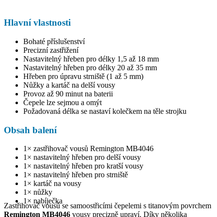
Hlavní vlastnosti
Bohaté příslušenství
Precizní zastřižení
Nastavitelný hřeben pro délky 1,5 až 18 mm
Nastavitelný hřeben pro délky 20 až 35 mm
Hřeben pro úpravu strniště (1 až 5 mm)
Nůžky a kartáč na delší vousy
Provoz až 90 minut na baterii
Čepele lze sejmou a omýt
Požadovaná délka se nastaví kolečkem na těle strojku
Obsah balení
1× zastřihovač vousů Remington MB4046
1× nastavitelný hřeben pro delší vousy
1× nastavitelný hřeben pro kratší vousy
1× nastavitelný hřeben pro strniště
1× kartáč na vousy
1× nůžky
1× nabíječka
Zastřihovač vousů se samoostřicími čepelemi s titanovým povrchem
Remington MB4046
vousy precizně upraví. Díky několika