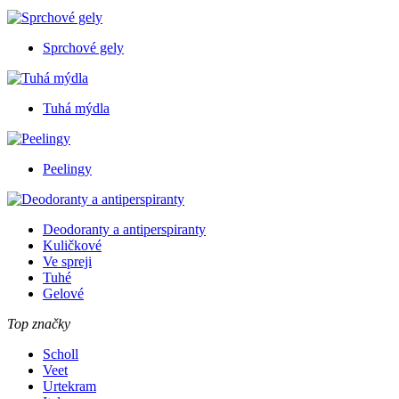
Sprchové gely
Tuhá mýdla
Peelingy
Deodoranty a antiperspiranty
Kuličkové
Ve spreji
Tuhé
Gelové
Top značky
Scholl
Veet
Urtekram