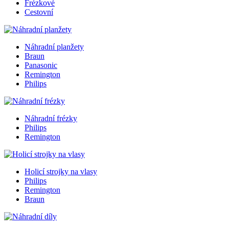
Frézkové
Cestovní
Náhradní planžety
Braun
Panasonic
Remington
Philips
Náhradní frézky
Philips
Remington
Holicí strojky na vlasy
Philips
Remington
Braun