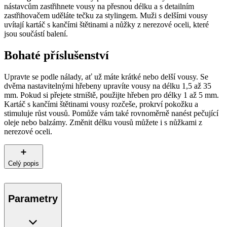
nástavcům zastřihnete vousy na přesnou délku a s detailním
zastřihovačem uděláte tečku za stylingem. Muži s delšími vousy
uvítají kartáč s kančími štětinami a nůžky z nerezové oceli, které
jsou součástí balení.
Bohaté příslušenství
Upravte se podle nálady, ať už máte krátké nebo delší vousy. Se
dvěma nastavitelnými hřebeny upravíte vousy na délku 1,5 až 35
mm. Pokud si přejete strniště, použijte hřeben pro délky 1 až 5 mm.
Kartáč s kančími štětinami vousy rozčeše, prokrví pokožku a
stimuluje růst vousů. Pomůže vám také rovnoměrně nanést pečující
oleje nebo balzámy. Změnit délku vousů můžete i s nůžkami z
nerezové oceli.
Celý popis
Parametry