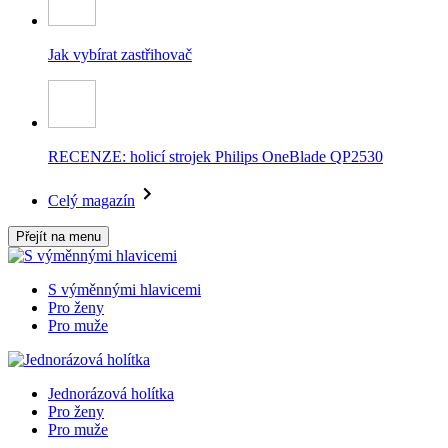
Jak vybírat zastřihovač
RECENZE: holicí strojek Philips OneBlade QP2530
Celý magazín
Přejít na menu
S výměnnými hlavicemi
Pro ženy
Pro muže
Jednorázová holítka
Pro ženy
Pro muže