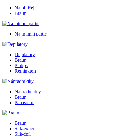
Na obličej
Braun
Na intimní partie
Depilátory
Braun
Philips
Remington
Náhradní díly
Braun
Panasonic
Braun
Silk-expert
Silk-épil