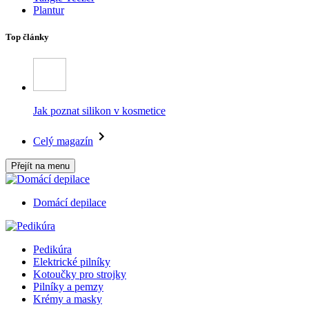
Plantur
Top články
Jak poznat silikon v kosmetice
Celý magazín
Přejít na menu
Domácí depilace
Pedikúra
Elektrické pilníky
Kotoučky pro strojky
Pilníky a pemzy
Krémy a masky