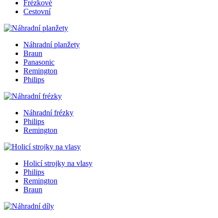
Frézkové
Cestovní
Náhradní planžety
Braun
Panasonic
Remington
Philips
Náhradní frézky
Philips
Remington
Holicí strojky na vlasy
Philips
Remington
Braun