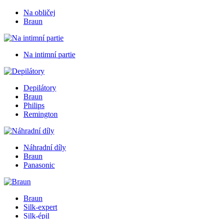
Na obličej
Braun
Na intimní partie
Depilátory
Braun
Philips
Remington
Náhradní díly
Braun
Panasonic
Braun
Silk-expert
Silk-épil