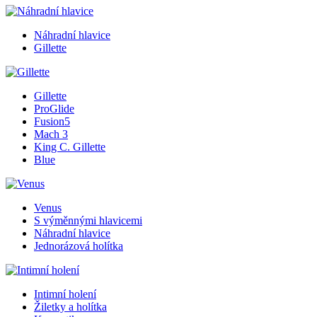
Náhradní hlavice
Gillette
Gillette
ProGlide
Fusion5
Mach 3
King C. Gillette
Blue
Venus
S výměnnými hlavicemi
Náhradní hlavice
Jednorázová holítka
Intimní holení
Žiletky a holítka