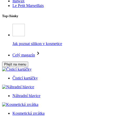
Italwax
Le Petit Marseillais
Top články
Jak poznat silikon v kosmetice
Celý magazín
Přejít na menu
Čisticí kartáčky
Náhradní hlavice
Kosmetická zrcátka