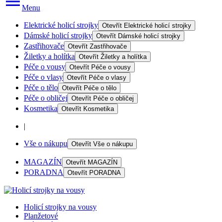
Menu
Elektrické holicí strojky
Otevřít
Elektrické holicí strojky
Dámské holicí strojky
Otevřít
Dámské holicí strojky
Zastřihovače
Otevřít
Zastřihovače
Žiletky a holítka
Otevřít
Žiletky a holítka
Péče o vousy
Otevřít
Péče o vousy
Péče o vlasy
Otevřít
Péče o vlasy
Péče o tělo
Otevřít
Péče o tělo
Péče o obličej
Otevřít
Péče o obličej
Kosmetika
Otevřít
Kosmetika
|
Vše o nákupu
Otevřít
Vše o nákupu
MAGAZÍN
Otevřít
MAGAZÍN
PORADNA
Otevřít
PORADNA
Holicí strojky na vousy
Planžetové