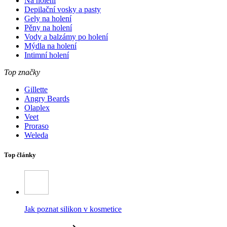
Na holení
Depilační vosky a pasty
Gely na holení
Pěny na holení
Vody a balzámy po holení
Mýdla na holení
Intimní holení
Top značky
Gillette
Angry Beards
Olaplex
Veet
Proraso
Weleda
Top články
Jak poznat silikon v kosmetice