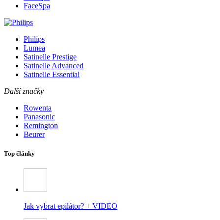
FaceSpa
Philips
Lumea
Satinelle Prestige
Satinelle Advanced
Satinelle Essential
Další značky
Rowenta
Panasonic
Remington
Beurer
Top články
Jak vybrat epilátor? + VIDEO