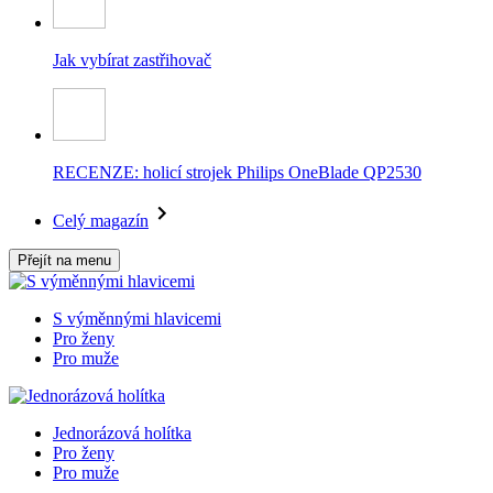
Jak vybírat zastřihovač
RECENZE: holicí strojek Philips OneBlade QP2530
Celý magazín
Přejít na menu
S výměnnými hlavicemi
Pro ženy
Pro muže
Jednorázová holítka
Pro ženy
Pro muže