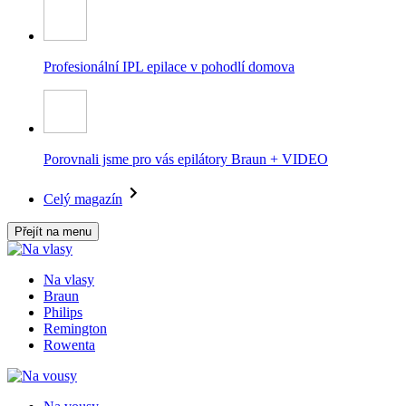
Profesionální IPL epilace v pohodlí domova
Porovnali jsme pro vás epilátory Braun + VIDEO
Celý magazín
Přejít na menu
Na vlasy
Braun
Philips
Remington
Rowenta