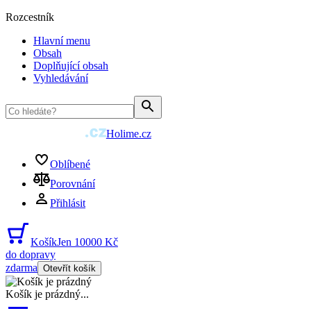
Rozcestník
Hlavní menu
Obsah
Doplňující obsah
Vyhledávání
Holime.cz
Oblíbené
Porovnání
Přihlásit
Košík
Jen 10000 Kč
do dopravy
zdarma
Otevřít košík
Košík je prázdný
...