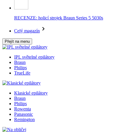
RECENZE: holicí strojek Braun Series 5 5030s
Celý magazín
Přejít na menu
IPL světelné epilátory
Braun
Philips
TrueLife
Klasické epilátory
Braun
Philips
Rowenta
Panasonic
Remington