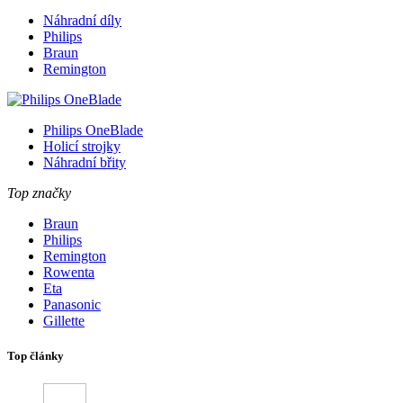
Náhradní díly
Philips
Braun
Remington
Philips OneBlade
Holicí strojky
Náhradní břity
Top značky
Braun
Philips
Remington
Rowenta
Eta
Panasonic
Gillette
Top články