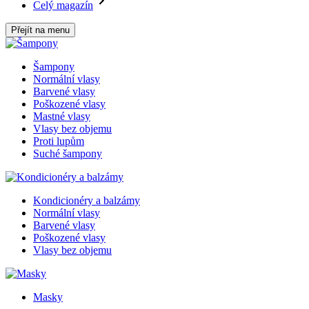
Celý magazín
Přejít na menu
Šampony
Normální vlasy
Barvené vlasy
Poškozené vlasy
Mastné vlasy
Vlasy bez objemu
Proti lupům
Suché šampony
Kondicionéry a balzámy
Normální vlasy
Barvené vlasy
Poškozené vlasy
Vlasy bez objemu
Masky