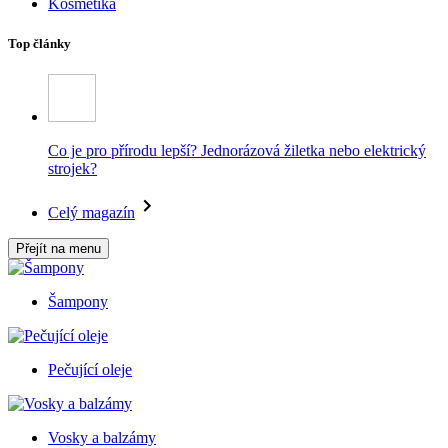
Kosmetika
Top články
Co je pro přírodu lepší? Jednorázová žiletka nebo elektrický
strojek?
Celý magazín
Přejít na menu
Šampony
Pečující oleje
Vosky a balzámy