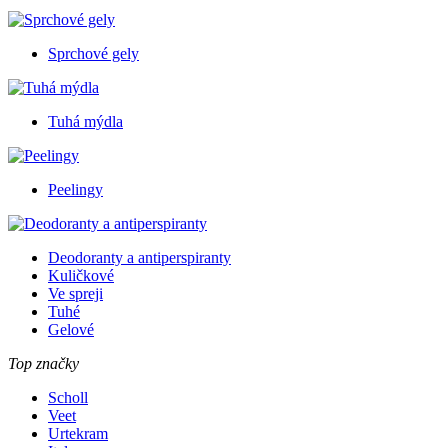
Sprchové gely
Tuhá mýdla
Peelingy
Deodoranty a antiperspiranty
Kuličkové
Ve spreji
Tuhé
Gelové
Top značky
Scholl
Veet
Urtekram