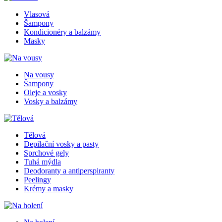
Vlasová
Šampony
Kondicionéry a balzámy
Masky
Na vousy
Šampony
Oleje a vosky
Vosky a balzámy
Tělová
Depilační vosky a pasty
Sprchové gely
Tuhá mýdla
Deodoranty a antiperspiranty
Peelingy
Krémy a masky