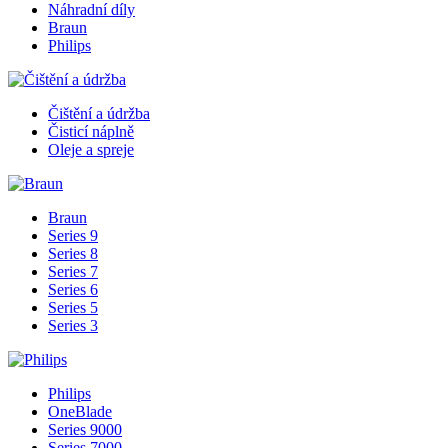
Náhradní díly
Braun
Philips
Čištění a údržba
Čisticí náplně
Oleje a spreje
Braun
Series 9
Series 8
Series 7
Series 6
Series 5
Series 3
Philips
OneBlade
Series 9000
Series 7000