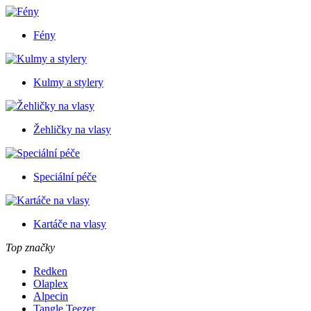
Fény
Kulmy a stylery
Žehličky na vlasy
Speciální péče
Kartáče na vlasy
Top značky
Redken
Olaplex
Alpecin
Tangle Teezer