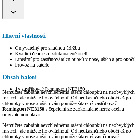
Hlavní vlastnosti
Omyvatelný pro snadnou údržbu
Kvalitní čepele ze zdokonalené oceli
Lineární pro zastřihování chloupků v nose, uších a pro obočí
Provoz na baterie
Obsah balení
1× zastřihovač Remington NE3150
Nemůžete zabránit nevzhlednému rašení chloupků na neobvyklých
místech, ale můžete ho ovládnout! Od neukázněného obočí až po
chloupky v nose a uších vám pomůže šikovný zastřihovač
Remington NE3150
s čepelemi ze zdokonalené nerez oceli a
omyvatelnou hlavou.
Nemůžete zabránit nevzhlednému rašení chloupků na neobvyklých
místech, ale můžete ho ovládnout! Od neukázněného obočí až po
chloupky v nose a uších vám pomůže šikovný
zastřihovač