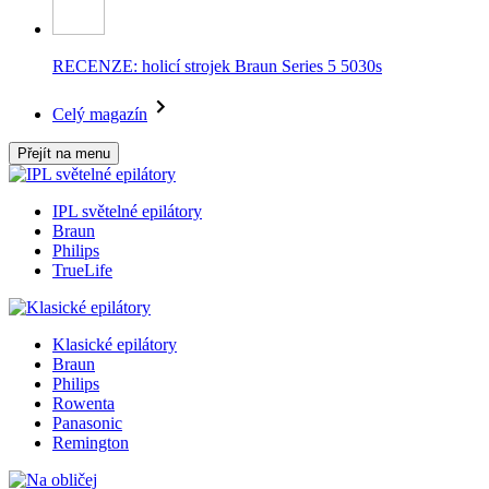
RECENZE: holicí strojek Braun Series 5 5030s
Celý magazín
Přejít na menu
IPL světelné epilátory
Braun
Philips
TrueLife
Klasické epilátory
Braun
Philips
Rowenta
Panasonic
Remington