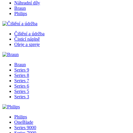
Náhradní díly
Braun
Philips
Čištění a údržba
Čisticí náplně
Oleje a spreje
Braun
Series 9
Series 8
Series 7
Series 6
Series 5
Series 3
Philips
OneBlade
Series 9000
Series 7000