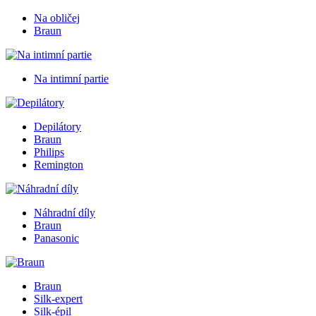
Na obličej
Braun
Na intimní partie
Depilátory
Braun
Philips
Remington
Náhradní díly
Braun
Panasonic
Braun
Silk-expert
Silk-épil