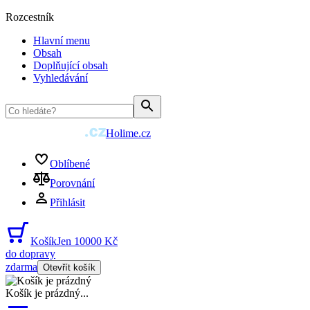
Rozcestník
Hlavní menu
Obsah
Doplňující obsah
Vyhledávání
Holime.cz
Oblíbené
Porovnání
Přihlásit
Košík
Jen 10000 Kč
do dopravy
zdarma
Otevřít košík
Košík je prázdný
...