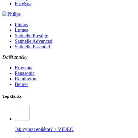
FaceSpa
Philips
Lumea
Satinelle Prestige
Satinelle Advanced
Satinelle Essential
Další značky
Rowenta
Panasonic
Remington
Beurer
Top články
Jak vybrat epilátor? + VIDEO