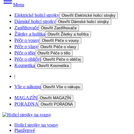
Menu
Elektrické holicí strojky
Otevřít
Elektrické holicí strojky
Dámské holicí strojky
Otevřít
Dámské holicí strojky
Zastřihovače
Otevřít
Zastřihovače
Žiletky a holítka
Otevřít
Žiletky a holítka
Péče o vousy
Otevřít
Péče o vousy
Péče o vlasy
Otevřít
Péče o vlasy
Péče o tělo
Otevřít
Péče o tělo
Péče o obličej
Otevřít
Péče o obličej
Kosmetika
Otevřít
Kosmetika
|
Vše o nákupu
Otevřít
Vše o nákupu
MAGAZÍN
Otevřít
MAGAZÍN
PORADNA
Otevřít
PORADNA
Holicí strojky na vousy
Planžetové