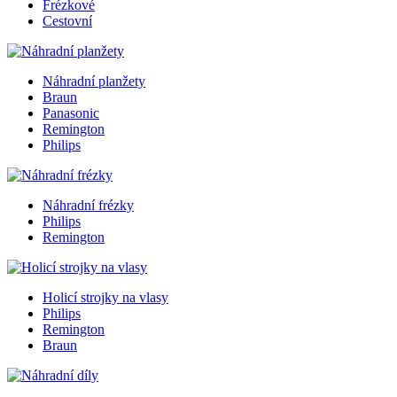
Frézkové
Cestovní
Náhradní planžety
Braun
Panasonic
Remington
Philips
Náhradní frézky
Philips
Remington
Holicí strojky na vlasy
Philips
Remington
Braun