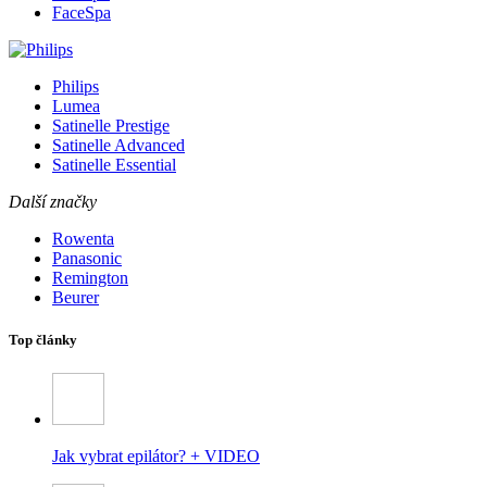
FaceSpa
Philips
Lumea
Satinelle Prestige
Satinelle Advanced
Satinelle Essential
Další značky
Rowenta
Panasonic
Remington
Beurer
Top články
Jak vybrat epilátor? + VIDEO