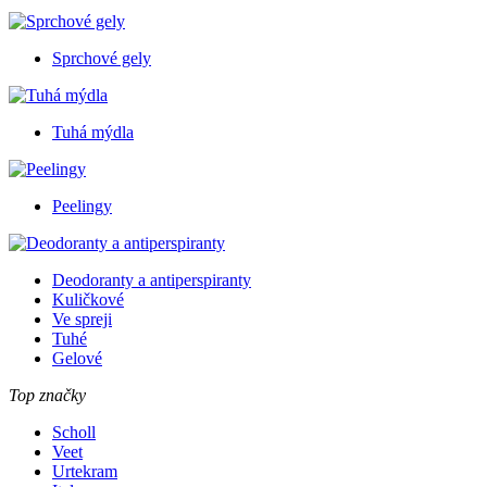
Sprchové gely
Tuhá mýdla
Peelingy
Deodoranty a antiperspiranty
Kuličkové
Ve spreji
Tuhé
Gelové
Top značky
Scholl
Veet
Urtekram