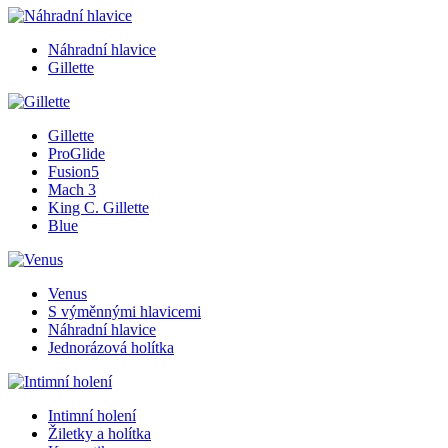
Náhradní hlavice
Gillette
Gillette
ProGlide
Fusion5
Mach 3
King C. Gillette
Blue
Venus
S výměnnými hlavicemi
Náhradní hlavice
Jednorázová holítka
Intimní holení
Žiletky a holítka