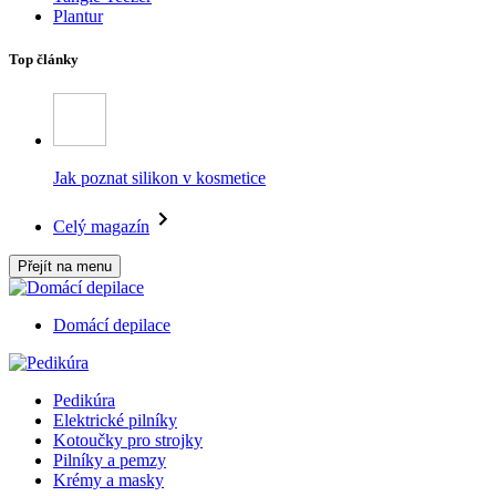
Plantur
Top články
Jak poznat silikon v kosmetice
Celý magazín
Přejít na menu
Domácí depilace
Pedikúra
Elektrické pilníky
Kotoučky pro strojky
Pilníky a pemzy
Krémy a masky