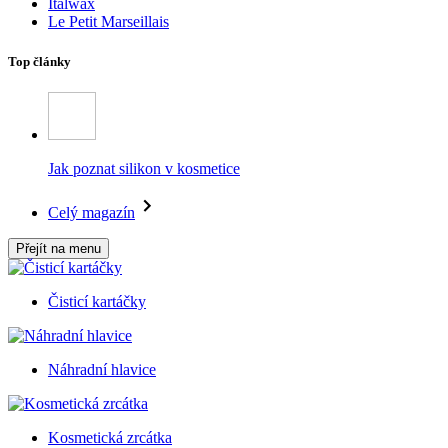
Italwax
Le Petit Marseillais
Top články
Jak poznat silikon v kosmetice
Celý magazín
Přejít na menu
Čisticí kartáčky
Náhradní hlavice
Kosmetická zrcátka