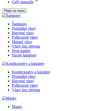
Celý magazín
Přejít na menu
Šampony
Normální vlasy
Barvené vlasy
Poškozené vlasy
Mastné vlasy
Vlasy bez objemu
Proti lupům
Suché šampony
Kondicionéry a balzámy
Normální vlasy
Barvené vlasy
Poškozené vlasy
Vlasy bez objemu
Masky