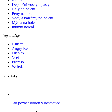
Na holení
Depilační vosky a pasty
Gely na holení
Pěny na holení
Vody a balzámy po holení
Mýdla na holení
Intimní holení
Top značky
Gillette
Angry Beards
Olaplex
Veet
Proraso
Weleda
Top články
Jak poznat silikon v kosmetice