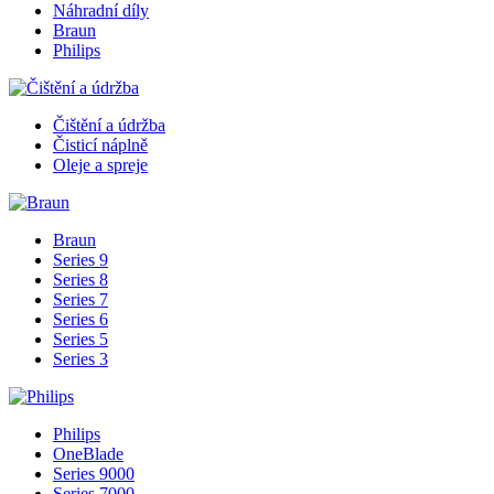
Náhradní díly
Braun
Philips
Čištění a údržba
Čisticí náplně
Oleje a spreje
Braun
Series 9
Series 8
Series 7
Series 6
Series 5
Series 3
Philips
OneBlade
Series 9000
Series 7000