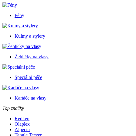
Fény
Kulmy a stylery
Žehličky na vlasy
Speciální péče
Kartáče na vlasy
Top značky
Redken
Olaplex
Alpecin
Tangle Teezer