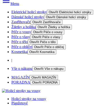
Menu
Elektrické holicí strojky
Otevřít
Elektrické holicí strojky
Dámské holicí strojky
Otevřít
Dámské holicí strojky
Zastřihovače
Otevřít
Zastřihovače
Žiletky a holítka
Otevřít
Žiletky a holítka
Péče o vousy
Otevřít
Péče o vousy
Péče o vlasy
Otevřít
Péče o vlasy
Péče o tělo
Otevřít
Péče o tělo
Péče o obličej
Otevřít
Péče o obličej
Kosmetika
Otevřít
Kosmetika
|
Vše o nákupu
Otevřít
Vše o nákupu
MAGAZÍN
Otevřít
MAGAZÍN
PORADNA
Otevřít
PORADNA
Holicí strojky na vousy
Planžetové