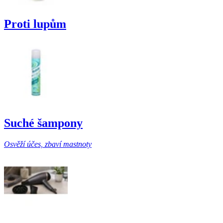
Proti lupům
Suché šampony
Osvěží účes, zbaví mastnoty