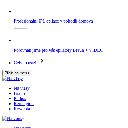
Profesionální IPL epilace v pohodlí domova
Porovnali jsme pro vás epilátory Braun + VIDEO
Celý magazín
Přejít na menu
Na vlasy
Braun
Philips
Remington
Rowenta