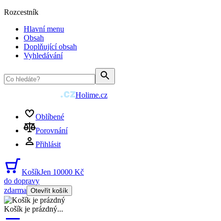
Rozcestník
Hlavní menu
Obsah
Doplňující obsah
Vyhledávání
Holime.cz
Oblíbené
Porovnání
Přihlásit
Košík
Jen 10000 Kč
do dopravy
zdarma
Otevřít košík
Košík je prázdný
...