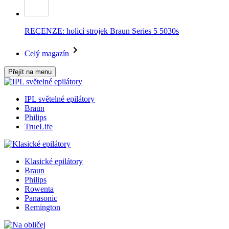
RECENZE: holicí strojek Braun Series 5 5030s
Celý magazín
Přejít na menu
IPL světelné epilátory
Braun
Philips
TrueLife
Klasické epilátory
Braun
Philips
Rowenta
Panasonic
Remington