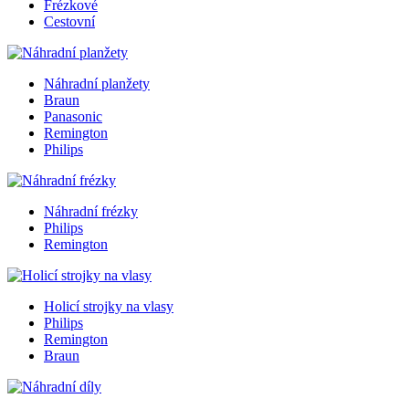
Frézkové
Cestovní
Náhradní planžety
Braun
Panasonic
Remington
Philips
Náhradní frézky
Philips
Remington
Holicí strojky na vlasy
Philips
Remington
Braun