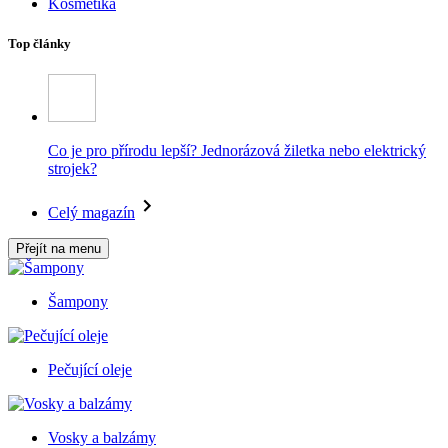
Kosmetika
Top články
Co je pro přírodu lepší? Jednorázová žiletka nebo elektrický
strojek?
Celý magazín
Přejít na menu
Šampony
Pečující oleje
Vosky a balzámy