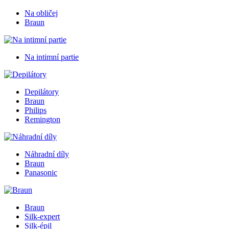
Na obličej
Braun
Na intimní partie
Depilátory
Braun
Philips
Remington
Náhradní díly
Braun
Panasonic
Braun
Silk-expert
Silk-épil