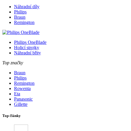
Náhradní díly
Philips
Braun
Remington
Philips OneBlade
Holicí strojky
Náhradní břity
Top značky
Braun
Philips
Remington
Rowenta
Eta
Panasonic
Gillette
Top články