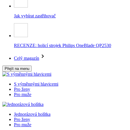
Jak vybírat zastřihovač
RECENZE: holicí strojek Philips OneBlade QP2530
Celý magazín
Přejít na menu
S výměnnými hlavicemi
Pro ženy
Pro muže
Jednorázová holítka
Pro ženy
Pro muže