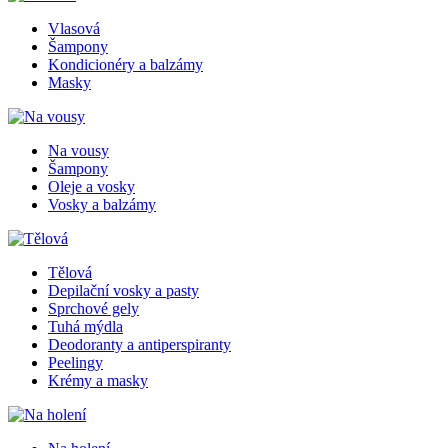
Vlasová
Šampony
Kondicionéry a balzámy
Masky
Na vousy
Šampony
Oleje a vosky
Vosky a balzámy
Tělová
Depilační vosky a pasty
Sprchové gely
Tuhá mýdla
Deodoranty a antiperspiranty
Peelingy
Krémy a masky