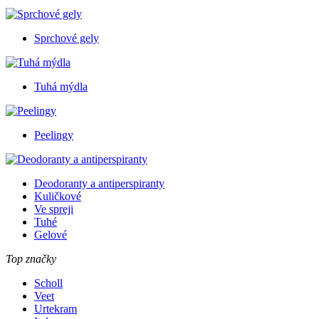
Sprchové gely
Tuhá mýdla
Peelingy
Deodoranty a antiperspiranty
Kuličkové
Ve spreji
Tuhé
Gelové
Top značky
Scholl
Veet
Urtekram