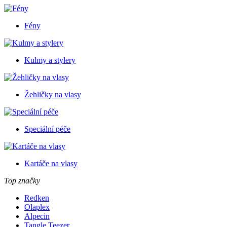
Fény
Kulmy a stylery
Žehličky na vlasy
Speciální péče
Kartáče na vlasy
Top značky
Redken
Olaplex
Alpecin
Tangle Teezer