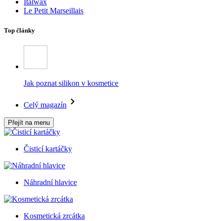
Italwax
Le Petit Marseillais
Top články
Jak poznat silikon v kosmetice
Celý magazín
Přejít na menu
Čisticí kartáčky
Náhradní hlavice
Kosmetická zrcátka