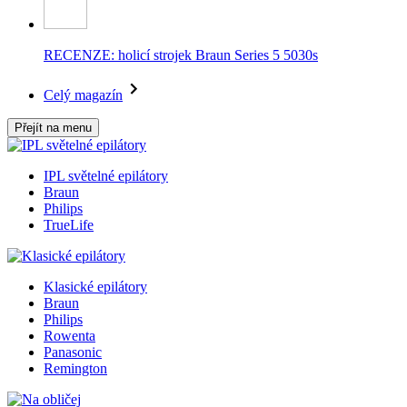
RECENZE: holicí strojek Braun Series 5 5030s
Celý magazín
Přejít na menu
IPL světelné epilátory
Braun
Philips
TrueLife
Klasické epilátory
Braun
Philips
Rowenta
Panasonic
Remington