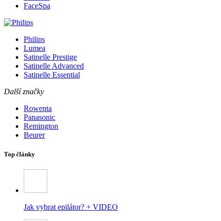
FaceSpa
Philips
Lumea
Satinelle Prestige
Satinelle Advanced
Satinelle Essential
Další značky
Rowenta
Panasonic
Remington
Beurer
Top články
Jak vybrat epilátor? + VIDEO