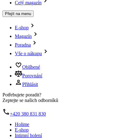
Celý magazín
Přejít na menu
E-shop
Magazín
Poradna
Vše o nákupu
Oblíbené
Porovnání
Přihlásit
Potřebujete poradit?
Zeptejte se našich odborníků
+420 380 831 830
Holime
E-shop
Intimní holení