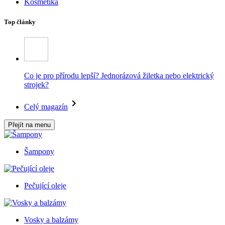
Kosmetika
Top články
Co je pro přírodu lepší? Jednorázová žiletka nebo elektrický
strojek?
Celý magazín
Přejít na menu
Šampony
Pečující oleje
Vosky a balzámy