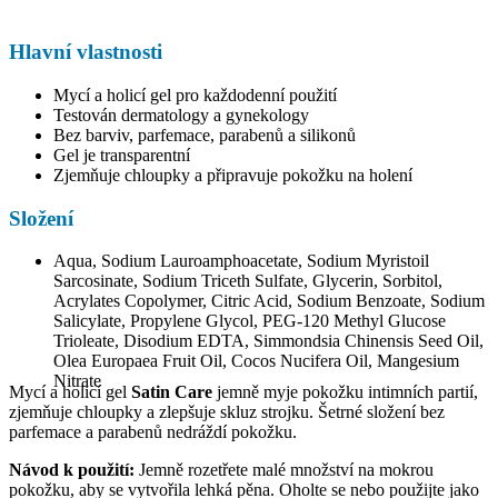
Hlavní vlastnosti
Mycí a holicí gel pro každodenní použití
Testován dermatology a gynekology
Bez barviv, parfemace, parabenů a silikonů
Gel je transparentní
Zjemňuje chloupky a připravuje pokožku na holení
Složení
Aqua, Sodium Lauroamphoacetate, Sodium Myristoil
Sarcosinate, Sodium Triceth Sulfate, Glycerin, Sorbitol,
Acrylates Copolymer, Citric Acid, Sodium Benzoate, Sodium
Salicylate, Propylene Glycol, PEG-120 Methyl Glucose
Trioleate, Disodium EDTA, Simmondsia Chinensis Seed Oil,
Olea Europaea Fruit Oil, Cocos Nucifera Oil, Mangesium
Nitrate
Mycí a holicí gel
Satin Care
jemně myje pokožku intimních partií,
zjemňuje chloupky a zlepšuje skluz strojku. Šetrné složení bez
parfemace a parabenů nedráždí pokožku.
Návod k použití:
Jemně rozetřete malé množství na mokrou
pokožku, aby se vytvořila lehká pěna. Oholte se nebo použijte jako