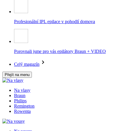
Profesionální IPL epilace v pohodlí domova
Porovnali jsme pro vás epilátory Braun + VIDEO
Celý magazín
Přejít na menu
Na vlasy
Braun
Philips
Remington
Rowenta