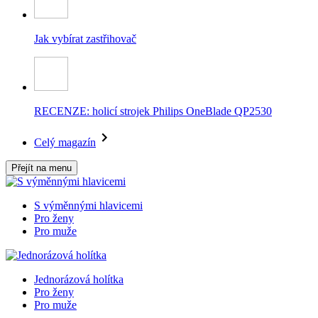
Jak vybírat zastřihovač
RECENZE: holicí strojek Philips OneBlade QP2530
Celý magazín
Přejít na menu
S výměnnými hlavicemi
Pro ženy
Pro muže
Jednorázová holítka
Pro ženy
Pro muže