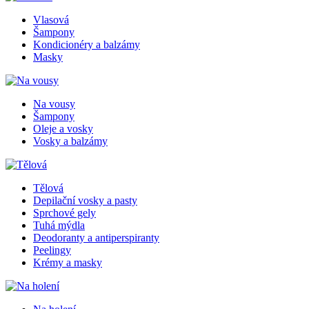
Vlasová
Šampony
Kondicionéry a balzámy
Masky
Na vousy
Šampony
Oleje a vosky
Vosky a balzámy
Tělová
Depilační vosky a pasty
Sprchové gely
Tuhá mýdla
Deodoranty a antiperspiranty
Peelingy
Krémy a masky