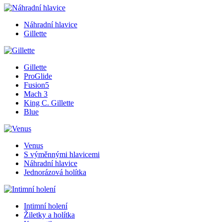
Náhradní hlavice
Gillette
Gillette
ProGlide
Fusion5
Mach 3
King C. Gillette
Blue
Venus
S výměnnými hlavicemi
Náhradní hlavice
Jednorázová holítka
Intimní holení
Žiletky a holítka