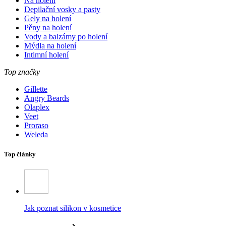
Na holení
Depilační vosky a pasty
Gely na holení
Pěny na holení
Vody a balzámy po holení
Mýdla na holení
Intimní holení
Top značky
Gillette
Angry Beards
Olaplex
Veet
Proraso
Weleda
Top články
Jak poznat silikon v kosmetice