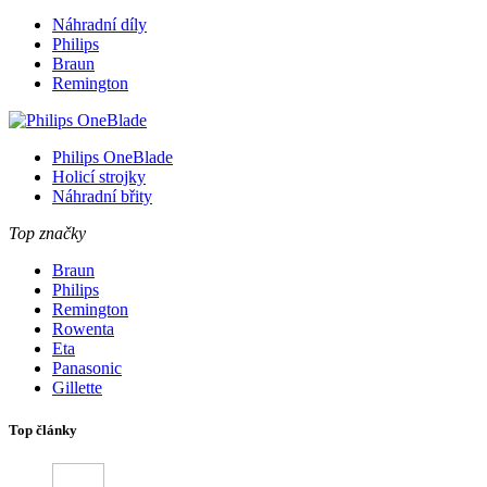
Náhradní díly
Philips
Braun
Remington
Philips OneBlade
Holicí strojky
Náhradní břity
Top značky
Braun
Philips
Remington
Rowenta
Eta
Panasonic
Gillette
Top články