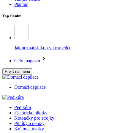
Plantur
Top články
Jak poznat silikon v kosmetice
Celý magazín
Přejít na menu
Domácí depilace
Pedikúra
Elektrické pilníky
Kotoučky pro strojky
Pilníky a pemzy
Krémy a masky