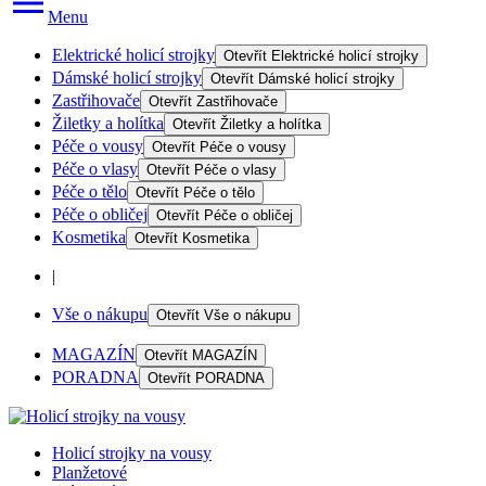
Menu
Elektrické holicí strojky
Otevřít
Elektrické holicí strojky
Dámské holicí strojky
Otevřít
Dámské holicí strojky
Zastřihovače
Otevřít
Zastřihovače
Žiletky a holítka
Otevřít
Žiletky a holítka
Péče o vousy
Otevřít
Péče o vousy
Péče o vlasy
Otevřít
Péče o vlasy
Péče o tělo
Otevřít
Péče o tělo
Péče o obličej
Otevřít
Péče o obličej
Kosmetika
Otevřít
Kosmetika
|
Vše o nákupu
Otevřít
Vše o nákupu
MAGAZÍN
Otevřít
MAGAZÍN
PORADNA
Otevřít
PORADNA
Holicí strojky na vousy
Planžetové