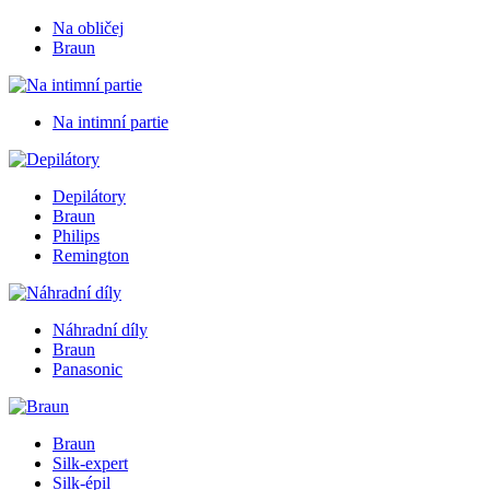
Na obličej
Braun
Na intimní partie
Depilátory
Braun
Philips
Remington
Náhradní díly
Braun
Panasonic
Braun
Silk-expert
Silk-épil