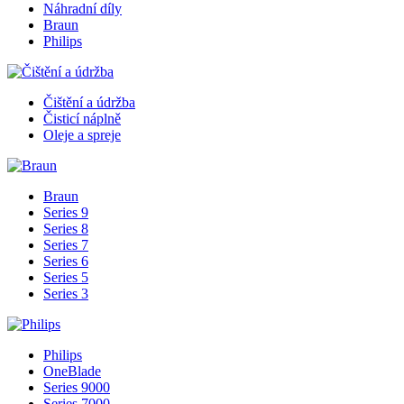
Náhradní díly
Braun
Philips
Čištění a údržba
Čisticí náplně
Oleje a spreje
Braun
Series 9
Series 8
Series 7
Series 6
Series 5
Series 3
Philips
OneBlade
Series 9000
Series 7000