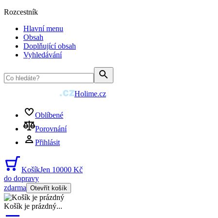
Rozcestník
Hlavní menu
Obsah
Doplňující obsah
Vyhledávání
Holime.cz
Oblíbené
Porovnání
Přihlásit
Košík
Jen 10000 Kč
do dopravy
zdarma
Otevřít košík
Košík je prázdný
...