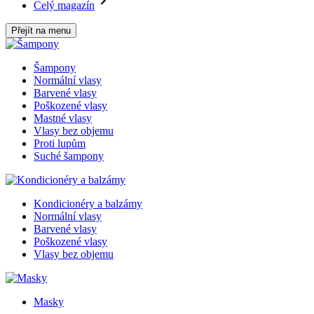
Celý magazín
Přejít na menu
Šampony
Normální vlasy
Barvené vlasy
Poškozené vlasy
Mastné vlasy
Vlasy bez objemu
Proti lupům
Suché šampony
Kondicionéry a balzámy
Normální vlasy
Barvené vlasy
Poškozené vlasy
Vlasy bez objemu
Masky