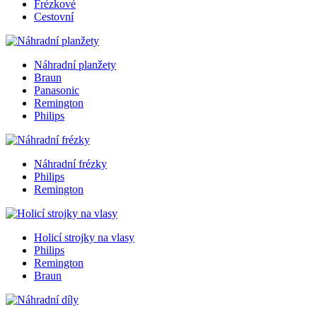
Frézkové
Cestovní
Náhradní planžety
Braun
Panasonic
Remington
Philips
Náhradní frézky
Philips
Remington
Holicí strojky na vlasy
Philips
Remington
Braun