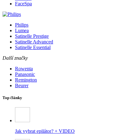
FaceSpa
Philips
Lumea
Satinelle Prestige
Satinelle Advanced
Satinelle Essential
Další značky
Rowenta
Panasonic
Remington
Beurer
Top články
Jak vybrat epilátor? + VIDEO