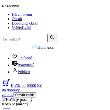
Rozcestník
Hlavní menu
Obsah
Doplňující obsah
Vyhledávání
Holime.cz
Oblíbené
Porovnání
Přihlásit
Košík
Jen 10000 Kč
do dopravy
zdarma
Otevřít košík
Košík je prázdný
...