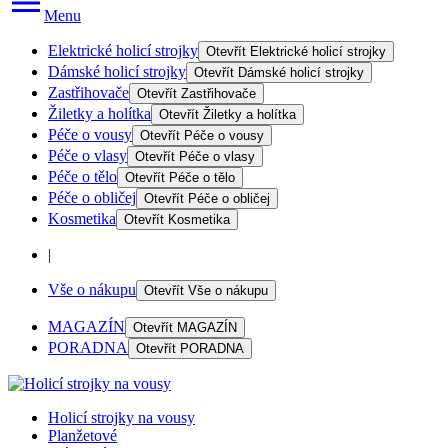
Menu
Elektrické holicí strojky
Otevřít
Elektrické holicí strojky
Dámské holicí strojky
Otevřít
Dámské holicí strojky
Zastřihovače
Otevřít
Zastřihovače
Žiletky a holítka
Otevřít
Žiletky a holítka
Péče o vousy
Otevřít
Péče o vousy
Péče o vlasy
Otevřít
Péče o vlasy
Péče o tělo
Otevřít
Péče o tělo
Péče o obličej
Otevřít
Péče o obličej
Kosmetika
Otevřít
Kosmetika
|
Vše o nákupu
Otevřít
Vše o nákupu
MAGAZÍN
Otevřít
MAGAZÍN
PORADNA
Otevřít
PORADNA
Holicí strojky na vousy
Planžetové