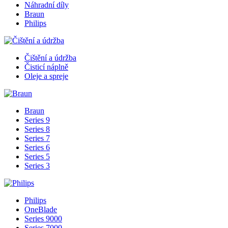
Náhradní díly
Braun
Philips
Čištění a údržba
Čisticí náplně
Oleje a spreje
Braun
Series 9
Series 8
Series 7
Series 6
Series 5
Series 3
Philips
OneBlade
Series 9000
Series 7000