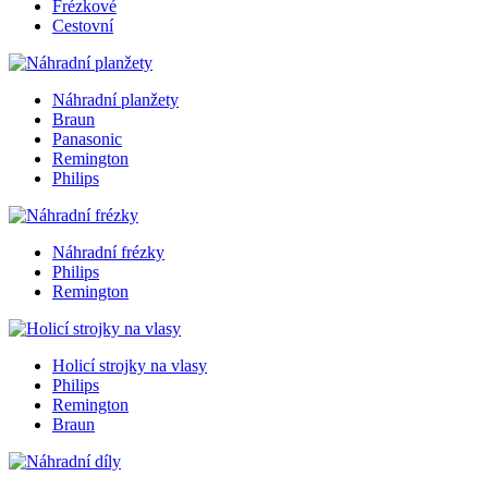
Frézkové
Cestovní
Náhradní planžety
Braun
Panasonic
Remington
Philips
Náhradní frézky
Philips
Remington
Holicí strojky na vlasy
Philips
Remington
Braun