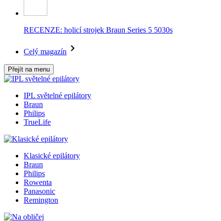
RECENZE: holicí strojek Braun Series 5 5030s
Celý magazín
Přejít na menu
IPL světelné epilátory
Braun
Philips
TrueLife
Klasické epilátory
Braun
Philips
Rowenta
Panasonic
Remington