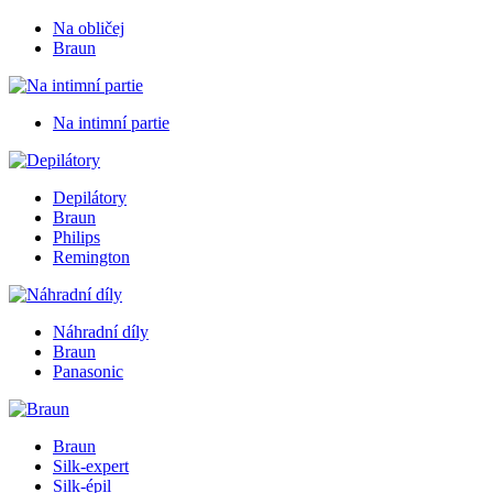
Na obličej
Braun
Na intimní partie
Depilátory
Braun
Philips
Remington
Náhradní díly
Braun
Panasonic
Braun
Silk-expert
Silk-épil