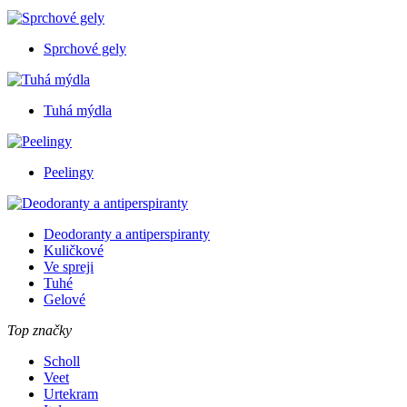
Sprchové gely
Tuhá mýdla
Peelingy
Deodoranty a antiperspiranty
Kuličkové
Ve spreji
Tuhé
Gelové
Top značky
Scholl
Veet
Urtekram