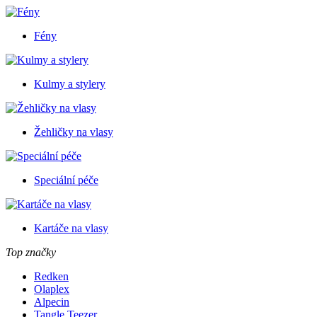
Fény
Kulmy a stylery
Žehličky na vlasy
Speciální péče
Kartáče na vlasy
Top značky
Redken
Olaplex
Alpecin
Tangle Teezer