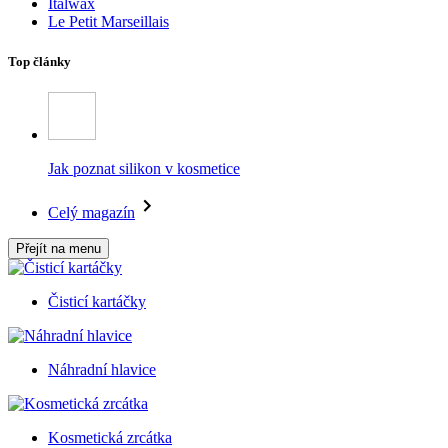
Italwax
Le Petit Marseillais
Top články
Jak poznat silikon v kosmetice
Celý magazín
Přejít na menu
Čisticí kartáčky
Náhradní hlavice
Kosmetická zrcátka