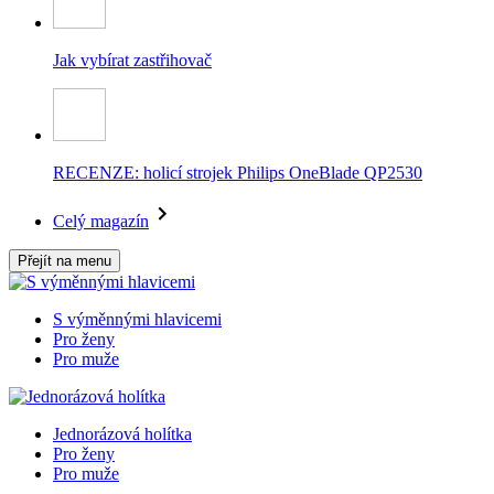
Jak vybírat zastřihovač
RECENZE: holicí strojek Philips OneBlade QP2530
Celý magazín
Přejít na menu
S výměnnými hlavicemi
Pro ženy
Pro muže
Jednorázová holítka
Pro ženy
Pro muže