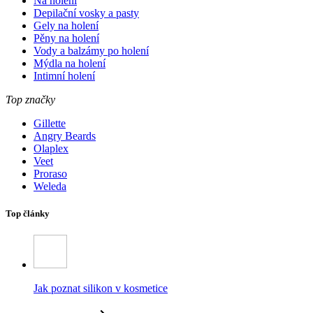
Na holení
Depilační vosky a pasty
Gely na holení
Pěny na holení
Vody a balzámy po holení
Mýdla na holení
Intimní holení
Top značky
Gillette
Angry Beards
Olaplex
Veet
Proraso
Weleda
Top články
Jak poznat silikon v kosmetice