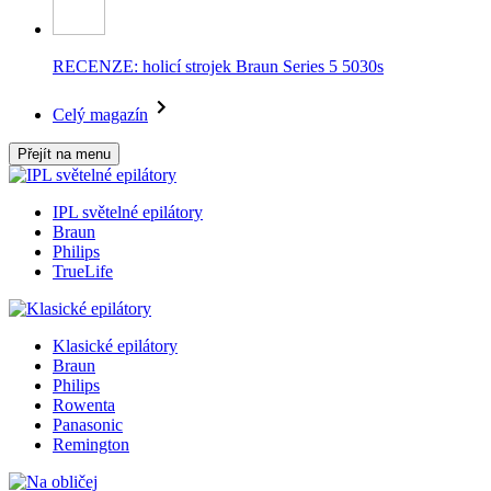
RECENZE: holicí strojek Braun Series 5 5030s
Celý magazín
Přejít na menu
IPL světelné epilátory
Braun
Philips
TrueLife
Klasické epilátory
Braun
Philips
Rowenta
Panasonic
Remington