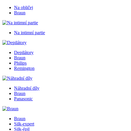
Na obličej
Braun
Na intimní partie
Depilátory
Braun
Philips
Remington
Náhradní díly
Braun
Panasonic
Braun
Silk-expert
Silk-épil