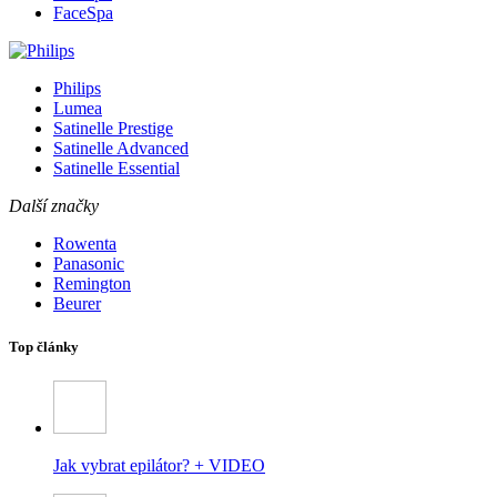
FaceSpa
Philips
Lumea
Satinelle Prestige
Satinelle Advanced
Satinelle Essential
Další značky
Rowenta
Panasonic
Remington
Beurer
Top články
Jak vybrat epilátor? + VIDEO