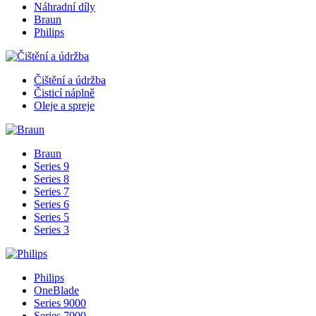
Náhradní díly
Braun
Philips
Čištění a údržba
Čisticí náplně
Oleje a spreje
Braun
Series 9
Series 8
Series 7
Series 6
Series 5
Series 3
Philips
OneBlade
Series 9000
Series 7000