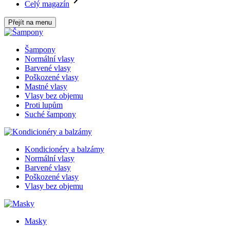
Celý magazín
Přejít na menu
Šampony
Normální vlasy
Barvené vlasy
Poškozené vlasy
Mastné vlasy
Vlasy bez objemu
Proti lupům
Suché šampony
Kondicionéry a balzámy
Normální vlasy
Barvené vlasy
Poškozené vlasy
Vlasy bez objemu
Masky