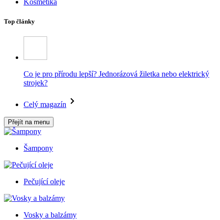
Kosmetika
Top články
Co je pro přírodu lepší? Jednorázová žiletka nebo elektrický
strojek?
Celý magazín
Přejít na menu
Šampony
Pečující oleje
Vosky a balzámy