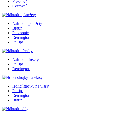
Frézkové
Cestovní
Náhradní planžety
Braun
Panasonic
Remington
Philips
Náhradní frézky
Philips
Remington
Holicí strojky na vlasy
Philips
Remington
Braun