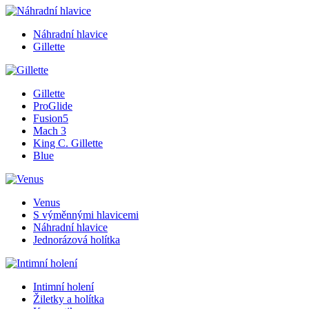
Náhradní hlavice
Gillette
Gillette
ProGlide
Fusion5
Mach 3
King C. Gillette
Blue
Venus
S výměnnými hlavicemi
Náhradní hlavice
Jednorázová holítka
Intimní holení
Žiletky a holítka