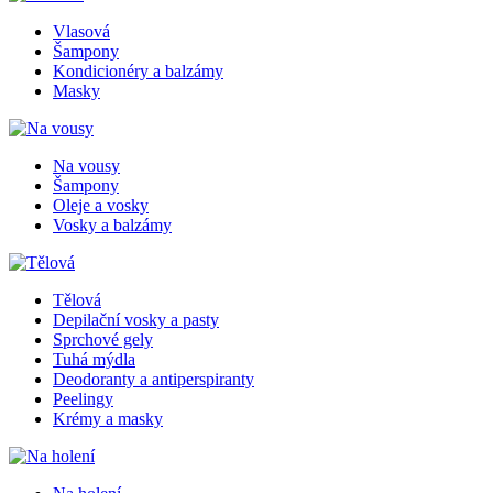
Vlasová
Šampony
Kondicionéry a balzámy
Masky
Na vousy
Šampony
Oleje a vosky
Vosky a balzámy
Tělová
Depilační vosky a pasty
Sprchové gely
Tuhá mýdla
Deodoranty a antiperspiranty
Peelingy
Krémy a masky