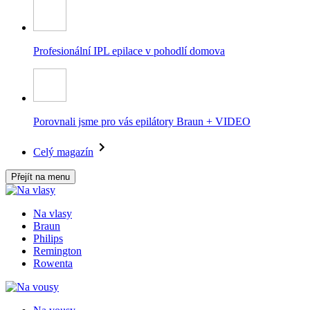
Profesionální IPL epilace v pohodlí domova
Porovnali jsme pro vás epilátory Braun + VIDEO
Celý magazín
Přejít na menu
Na vlasy
Braun
Philips
Remington
Rowenta