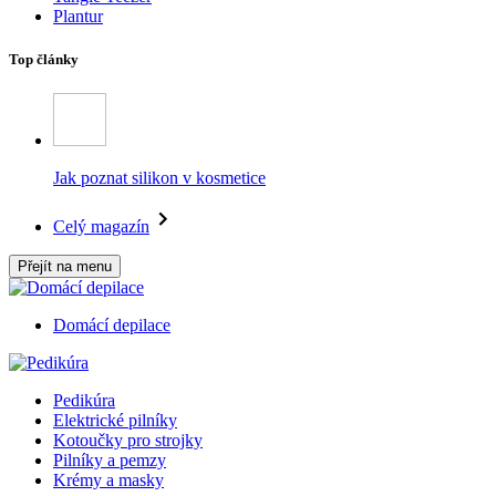
Plantur
Top články
Jak poznat silikon v kosmetice
Celý magazín
Přejít na menu
Domácí depilace
Pedikúra
Elektrické pilníky
Kotoučky pro strojky
Pilníky a pemzy
Krémy a masky