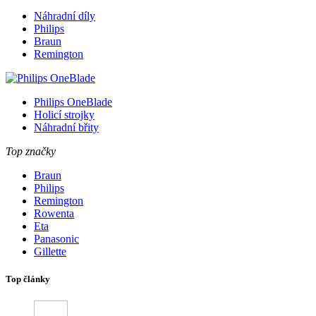
Náhradní díly
Philips
Braun
Remington
Philips OneBlade
Holicí strojky
Náhradní břity
Top značky
Braun
Philips
Remington
Rowenta
Eta
Panasonic
Gillette
Top články