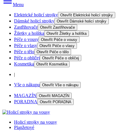
Menu
Elektrické holicí strojky
Otevřít
Elektrické holicí strojky
Dámské holicí strojky
Otevřít
Dámské holicí strojky
Zastřihovače
Otevřít
Zastřihovače
Žiletky a holítka
Otevřít
Žiletky a holítka
Péče o vousy
Otevřít
Péče o vousy
Péče o vlasy
Otevřít
Péče o vlasy
Péče o tělo
Otevřít
Péče o tělo
Péče o obličej
Otevřít
Péče o obličej
Kosmetika
Otevřít
Kosmetika
|
Vše o nákupu
Otevřít
Vše o nákupu
MAGAZÍN
Otevřít
MAGAZÍN
PORADNA
Otevřít
PORADNA
Holicí strojky na vousy
Planžetové