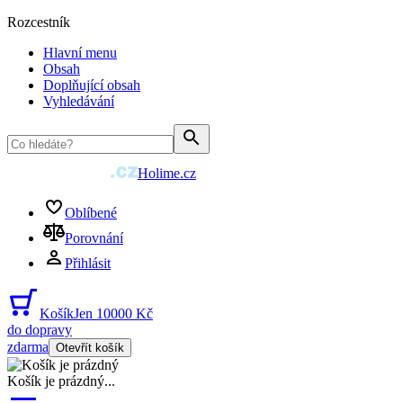
Rozcestník
Hlavní menu
Obsah
Doplňující obsah
Vyhledávání
Holime.cz
Oblíbené
Porovnání
Přihlásit
Košík
Jen 10000 Kč
do dopravy
zdarma
Otevřít košík
Košík je prázdný
...