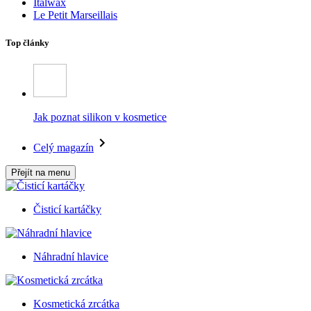
Italwax
Le Petit Marseillais
Top články
Jak poznat silikon v kosmetice
Celý magazín
Přejít na menu
Čisticí kartáčky
Náhradní hlavice
Kosmetická zrcátka