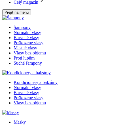
Celý magazín
Přejít na menu
Šampony
Normální vlasy
Barvené vlasy
Poškozené vlasy
Mastné vlasy
Vlasy bez objemu
Proti lupům
Suché šampony
Kondicionéry a balzámy
Normální vlasy
Barvené vlasy
Poškozené vlasy
Vlasy bez objemu
Masky