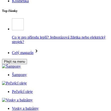
Kosmetika
Top články
Co je pro přírodu lepší? Jednorázová žiletka nebo elektrický
strojek?
Celý magazín
Přejít na menu
Šampony
Pečující oleje
Vosky a balzámy