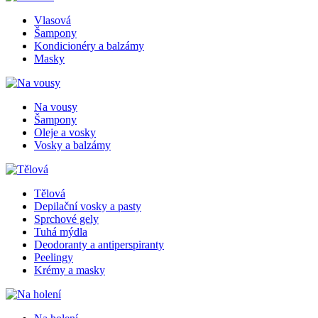
Vlasová
Šampony
Kondicionéry a balzámy
Masky
Na vousy
Šampony
Oleje a vosky
Vosky a balzámy
Tělová
Depilační vosky a pasty
Sprchové gely
Tuhá mýdla
Deodoranty a antiperspiranty
Peelingy
Krémy a masky