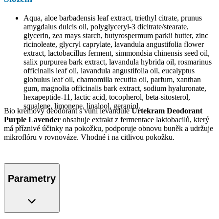
Aqua, aloe barbadensis leaf extract, triethyl citrate, prunus
amygdalus dulcis oil, polyglyceryl-3 dicitrate/stearate,
glycerin, zea mays starch, butyrospermum parkii butter, zinc
ricinoleate, glycryl caprylate, lavandula angustifolia flower
extract, lactobacillus ferment, simmondsia chinensis seed oil,
salix purpurea bark extract, lavandula hybrida oil, rosmarinus
officinalis leaf oil, lavandula angustifolia oil, eucalyptus
globulus leaf oil, chamomilla recutita oil, parfum, xanthan
gum, magnolia officinalis bark extract, sodium hyaluronate,
hexapeptide-11, lactic acid, tocopherol, beta-sitosterol,
squalene, limonene, linalool, geraniol.
Bio krémový deodorant s vůní levandule
Urtekram Deodorant
Purple Lavender
obsahuje extrakt z fermentace laktobacilů, který
má příznivé účinky na pokožku, podporuje obnovu buněk a udržuje
mikroflóru v rovnováze. Vhodné i na citlivou pokožku.
Parametry