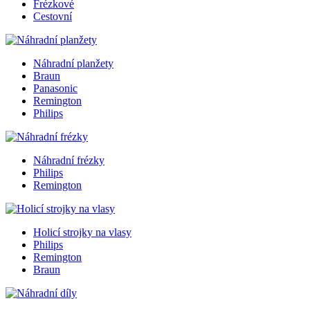
Frézkové
Cestovní
Náhradní planžety
Braun
Panasonic
Remington
Philips
Náhradní frézky
Philips
Remington
Holicí strojky na vlasy
Philips
Remington
Braun