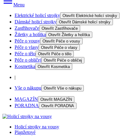
Menu
Elektrické holicí strojky
Otevřít
Elektrické holicí strojky
Dámské holicí strojky
Otevřít
Dámské holicí strojky
Zastřihovače
Otevřít
Zastřihovače
Žiletky a holítka
Otevřít
Žiletky a holítka
Péče o vousy
Otevřít
Péče o vousy
Péče o vlasy
Otevřít
Péče o vlasy
Péče o tělo
Otevřít
Péče o tělo
Péče o obličej
Otevřít
Péče o obličej
Kosmetika
Otevřít
Kosmetika
|
Vše o nákupu
Otevřít
Vše o nákupu
MAGAZÍN
Otevřít
MAGAZÍN
PORADNA
Otevřít
PORADNA
Holicí strojky na vousy
Planžetové