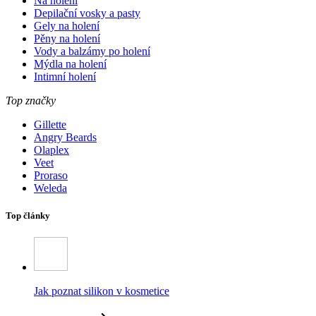
Na holení
Depilační vosky a pasty
Gely na holení
Pěny na holení
Vody a balzámy po holení
Mýdla na holení
Intimní holení
Top značky
Gillette
Angry Beards
Olaplex
Veet
Proraso
Weleda
Top články
Jak poznat silikon v kosmetice