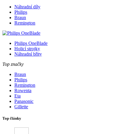
Náhradní díly
Philips
Braun
Remington
Philips OneBlade
Holicí strojky
Náhradní břity
Top značky
Braun
Philips
Remington
Rowenta
Eta
Panasonic
Gillette
Top články