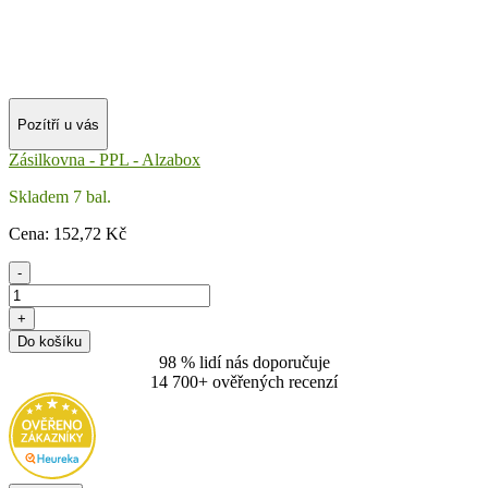
Pozítří u vás
Zásilkovna - PPL - Alzabox
Skladem 7 bal.
Cena:
152
,72 Kč
-
+
Do košíku
98 % lidí nás doporučuje
14 700+ ověřených recenzí