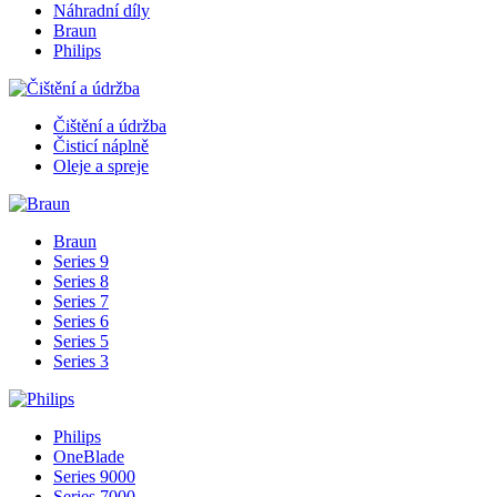
Náhradní díly
Braun
Philips
Čištění a údržba
Čisticí náplně
Oleje a spreje
Braun
Series 9
Series 8
Series 7
Series 6
Series 5
Series 3
Philips
OneBlade
Series 9000
Series 7000