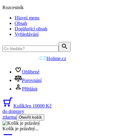
Rozcestník
Hlavní menu
Obsah
Doplňující obsah
Vyhledávání
Holime.cz
Oblíbené
Porovnání
Přihlásit
Košík
Jen 10000 Kč
do dopravy
zdarma
Otevřít košík
Košík je prázdný
...