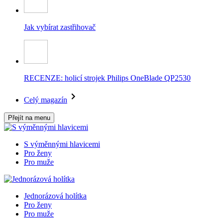
Jak vybírat zastřihovač
RECENZE: holicí strojek Philips OneBlade QP2530
Celý magazín
Přejít na menu
S výměnnými hlavicemi
Pro ženy
Pro muže
Jednorázová holítka
Pro ženy
Pro muže