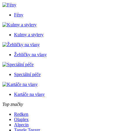
Fény
Kulmy a stylery
Žehličky na vlasy
Speciální péče
Kartáče na vlasy
Top značky
Redken
Olaplex
Alpecin
Tangle Teezer