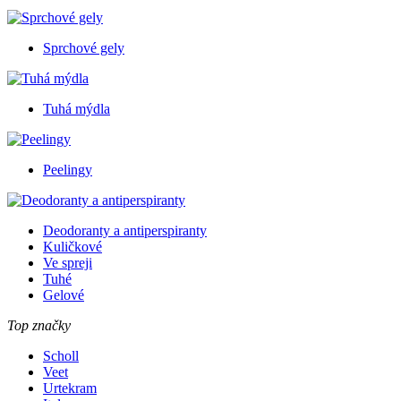
Sprchové gely
Tuhá mýdla
Peelingy
Deodoranty a antiperspiranty
Kuličkové
Ve spreji
Tuhé
Gelové
Top značky
Scholl
Veet
Urtekram