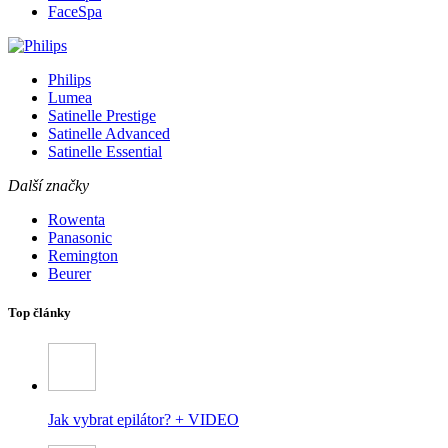
FaceSpa
Philips
Lumea
Satinelle Prestige
Satinelle Advanced
Satinelle Essential
Další značky
Rowenta
Panasonic
Remington
Beurer
Top články
Jak vybrat epilátor? + VIDEO