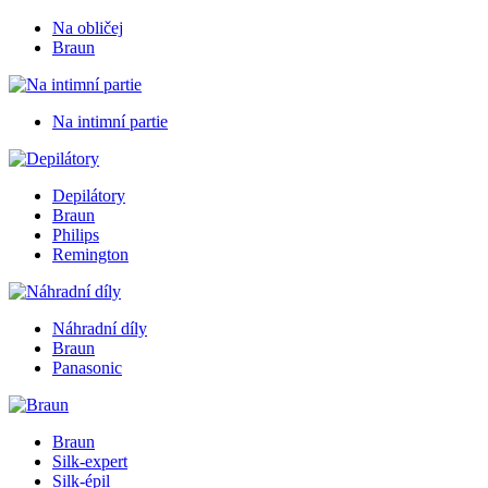
Na obličej
Braun
Na intimní partie
Depilátory
Braun
Philips
Remington
Náhradní díly
Braun
Panasonic
Braun
Silk-expert
Silk-épil