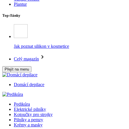
Plantur
Top články
Jak poznat silikon v kosmetice
Celý magazín
Přejít na menu
Domácí depilace
Pedikúra
Elektrické pilníky
Kotoučky pro strojky
Pilníky a pemzy
Krémy a masky