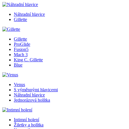
Náhradní hlavice
Gillette
Gillette
ProGlide
Fusion5
Mach 3
King C. Gillette
Blue
Venus
S výměnnými hlavicemi
Náhradní hlavice
Jednorázová holítka
Intimní holení
Žiletky a holítka