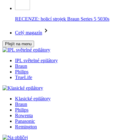
RECENZE: holicí strojek Braun Series 5 5030s
Celý magazín
Přejít na menu
IPL světelné epilátory
Braun
Philips
TrueLife
Klasické epilátory
Braun
Philips
Rowenta
Panasonic
Remington