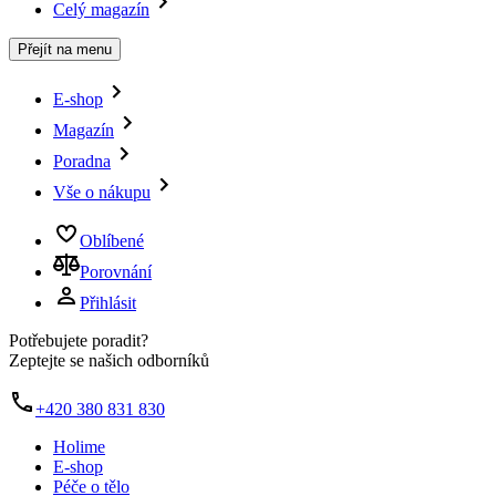
Celý magazín
Přejít na menu
E-shop
Magazín
Poradna
Vše o nákupu
Oblíbené
Porovnání
Přihlásit
Potřebujete poradit?
Zeptejte se našich odborníků
+420 380 831 830
Holime
E-shop
Péče o tělo