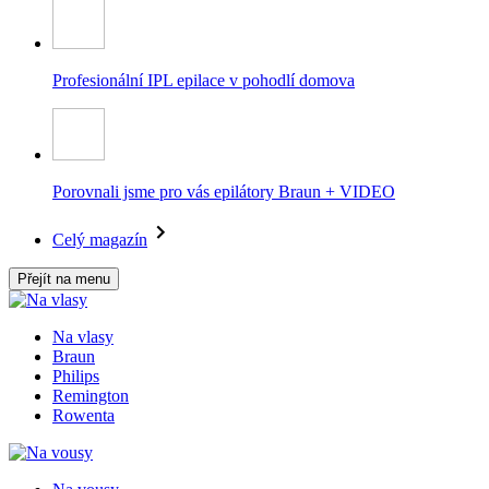
Profesionální IPL epilace v pohodlí domova
Porovnali jsme pro vás epilátory Braun + VIDEO
Celý magazín
Přejít na menu
Na vlasy
Braun
Philips
Remington
Rowenta